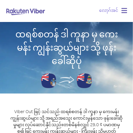
လော့ဂ်အင်
Togg
navig
ထရစ်စတန် ဒါ ကူနာ မှ ကေး
မန်း ကျွန်းဆွယ်များ သို့ ဖုန်း
ခေါ်ဆိုပုံ
Viber Out ဖြင့် သင်သည် ထရစ်စတန် ဒါ ကူနာ မှ ကေးမန်း
ကျွန်းဆွယ်များ သို့ အရည်အသွေး ကောင်းမွန်သော ဖုန်းခေါ်ဆို
မှုများ လုပ်ဆောင်နိုင်သည်။
တစ်မိနစ်လျှင် 29.0 ¢ ပမာဏမှ
စ၍ ဖြင့် ကေးမန်း ကျွန်းဆွယ်များ - ကြိုးဖုန်း သို့မဟုတ်