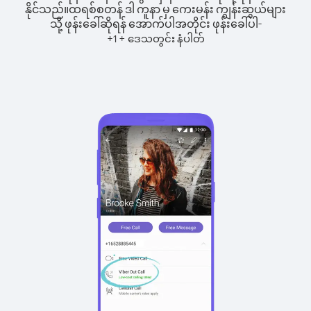
နိုင်သည်။
ထရစ်စတန် ဒါ ကူနာ မှ ကေးမန်း ကျွန်းဆွယ်များ
သို့ ဖုန်းခေါ်ဆိုရန် အောက်ပါအတိုင်း ဖုန်းခေါ်ပါ-
+
+
1
ဒေသတွင်း နံပါတ်