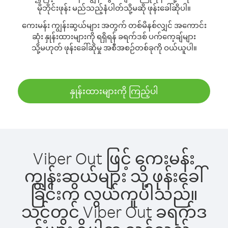
မိုဘိုင်းဖုန်း မည်သည့်နံပါတ်သို့မဆို ဖုန်းခေါ်ဆိုပါ။
ကေးမန်း ကျွန်းဆွယ်များ အတွက် တစ်မိနစ်လျှင် အကောင်း
ဆုံး နှုန်းထားများကို ရရှိရန် ခရက်ဒစ် ပက်ကေ့ချ်များ
သို့မဟုတ် ဖုန်းခေါ်ဆိုမှု အစီအစဉ်တစ်ခုကို ဝယ်ယူပါ။
နှုန်းထားများကို ကြည့်ပါ
Viber Out ဖြင့် ကေးမန်း
ကျွန်းဆွယ်များ သို့ ဖုန်းခေါ်
ခြင်းက လွယ်ကူပါသည်။
သင့်တွင် Viber Out ခရက်ဒ