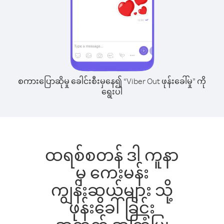
စကားပြောဆိုမှု ခေါင်းစီးမှနေ၍ “Viber Out ဖုန်းခေါ်မှု” ကို
ရွေးပါ
ထရစ်စတန် ဒါ ကူနာ
မှ ကေးမန်း
ကျွန်းဆွယ်များ သို့
ဖုန်းခေါ်ခြင်း