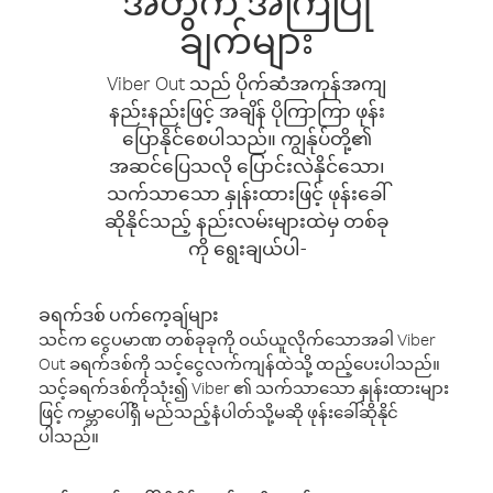
အတွက် အကြံပြု
ချက်များ
Viber Out သည် ပိုက်ဆံအကုန်အကျ
နည်းနည်းဖြင့် အချိန် ပိုကြာကြာ ဖုန်း
ပြောနိုင်စေပါသည်။ ကျွန်ုပ်တို့၏
အဆင်ပြေသလို ပြောင်းလဲနိုင်သော၊
သက်သာသော နှုန်းထားဖြင့် ဖုန်းခေါ်
ဆိုနိုင်သည့် နည်းလမ်းများထဲမှ တစ်ခု
ကို ရွေးချယ်ပါ-
ခရက်ဒစ် ပက်ကေ့ချ်များ
သင်က ငွေပမာဏ တစ်ခုခုကို ဝယ်ယူလိုက်သောအခါ Viber
Out ခရက်ဒစ်ကို သင့်ငွေလက်ကျန်ထဲသို့ ထည့်ပေးပါသည်။
သင့်ခရက်ဒစ်ကိုသုံး၍ Viber ၏ သက်သာသော နှုန်းထားများ
ဖြင့် ကမ္ဘာပေါ်ရှိ မည်သည့်နံပါတ်သို့မဆို ဖုန်းခေါ်ဆိုနိုင်
ပါသည်။