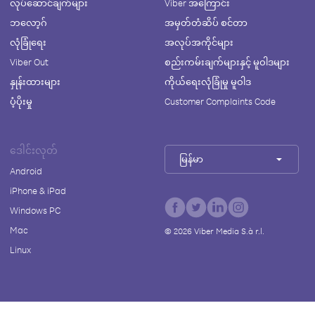
လုပ်ဆောင်ချက်များ
Viber အကြောင်း
ဘလော့ဂ်
အမှတ်တံဆိပ် စင်တာ
လုံခြုံရေး
အလုပ်အကိုင်များ
Viber Out
စည်းကမ်းချက်များနှင့် မူဝါဒများ
နှုန်းထားများ
ကိုယ်ရေးလုံခြုံမှု မူဝါဒ
ပံ့ပိုးမှု
Customer Complaints Code
ဒေါင်းလုတ်
မြန်မာ
Android
iPhone & iPad
Windows PC
Mac
©
2026
Viber Media S.à r.l.
Linux