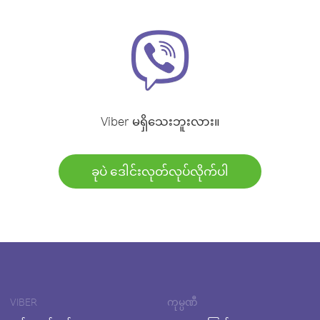
Viber မရှိသေးဘူးလား။
ခုပဲ ဒေါင်းလုတ်လုပ်လိုက်ပါ
VIBER
ကုမ္ပဏီ