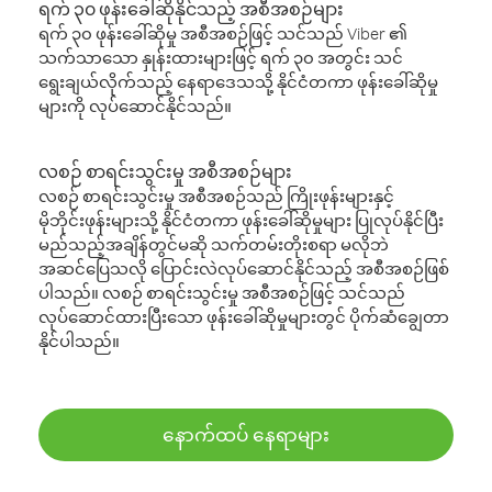
ရက် ၃၀ ဖုန်းခေါ်ဆိုနိုင်သည့် အစီအစဉ်များ
ရက် ၃၀ ဖုန်းခေါ်ဆိုမှု အစီအစဉ်ဖြင့် သင်သည် Viber ၏
သက်သာသော နှုန်းထားများဖြင့် ရက် ၃၀ အတွင်း သင်
ရွေးချယ်လိုက်သည့် နေရာဒေသသို့ နိုင်ငံတကာ ဖုန်းခေါ်ဆိုမှု
များကို လုပ်ဆောင်နိုင်သည်။
လစဉ် စာရင်းသွင်းမှု အစီအစဉ်များ
လစဉ် စာရင်းသွင်းမှု အစီအစဉ်သည် ကြိုးဖုန်းများနှင့်
မိုဘိုင်းဖုန်းများသို့ နိုင်ငံတကာ ဖုန်းခေါ်ဆိုမှုများ ပြုလုပ်နိုင်ပြီး
မည်သည့်အချိန်တွင်မဆို သက်တမ်းတိုးစရာ မလိုဘဲ
အဆင်ပြေသလို ပြောင်းလဲလုပ်ဆောင်နိုင်သည့် အစီအစဉ်ဖြစ်
ပါသည်။ လစဉ် စာရင်းသွင်းမှု အစီအစဉ်ဖြင့် သင်သည်
လုပ်ဆောင်ထားပြီးသော ဖုန်းခေါ်ဆိုမှုများတွင် ပိုက်ဆံချွေတာ
နိုင်ပါသည်။
နောက်ထပ် နေရာများ