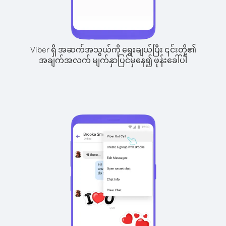
Viber ရှိ အဆက်အသွယ်ကို ရွေးချယ်ပြီး ၎င်းတို့၏
အချက်အလက် မျက်နှာပြင်မှနေ၍ ဖုန်းခေါ်ပါ