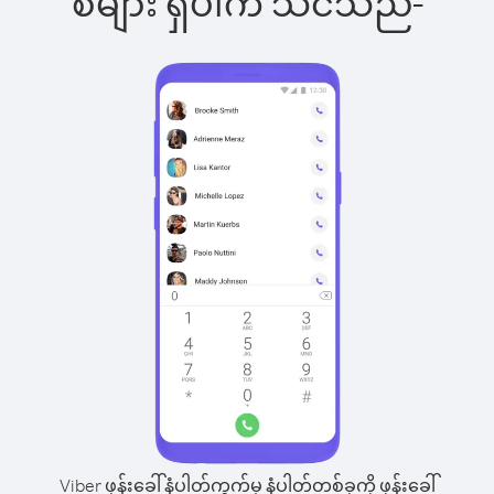
စ်များ ရှိပါက သင်သည်-
Viber ဖုန်းခေါ်နံပါတ်ကွက်မှ နံပါတ်တစ်ခုကို ဖုန်းခေါ်