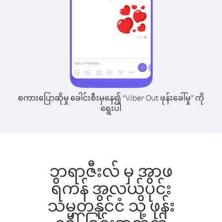
စကားပြောဆိုမှု ခေါင်းစီးမှနေ၍ “Viber Out ဖုန်းခေါ်မှု” ကို
ရွေးပါ
ဘရာဇီးလ် မှ အာဖ
ရိကန် အလယ်ပိုင်း
သမ္မတနိုင်ငံ သို့ ဖုန်း