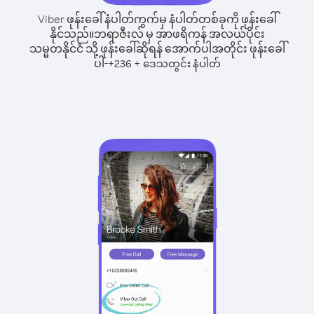
Viber ဖုန်းခေါ်နံပါတ်ကွက်မှ နံပါတ်တစ်ခုကို ဖုန်းခေါ်
နိုင်သည်။
ဘရာဇီးလ် မှ အာဖရိကန် အလယ်ပိုင်း
သမ္မတနိုင်ငံ သို့ ဖုန်းခေါ်ဆိုရန် အောက်ပါအတိုင်း ဖုန်းခေါ်
ပါ-
+
+
236
ဒေသတွင်း နံပါတ်