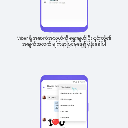
Viber ရှိ အဆက်အသွယ်ကို ရွေးချယ်ပြီး ၎င်းတို့၏
အချက်အလက် မျက်နှာပြင်မှနေ၍ ဖုန်းခေါ်ပါ