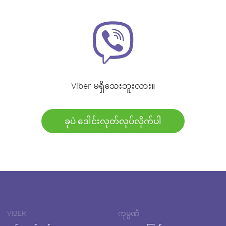
Viber မရှိသေးဘူးလား။
ခုပဲ ဒေါင်းလုတ်လုပ်လိုက်ပါ
VIBER
ကုမ္ပဏီ