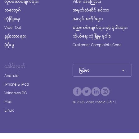
လုပ်ဆောင်ချက်များ
Viber အကြောင်း
ဘလော့ဂ်
အမှတ်တံဆိပ် စင်တာ
လုံခြုံရေး
အလုပ်အကိုင်များ
Viber Out
စည်းကမ်းချက်များနှင့် မူဝါဒများ
နှုန်းထားများ
ကိုယ်ရေးလုံခြုံမှု မူဝါဒ
ပံ့ပိုးမှု
Customer Complaints Code
ဒေါင်းလုတ်
မြန်မာ
Android
iPhone & iPad
Windows PC
Mac
©
2026
Viber Media S.à r.l.
Linux