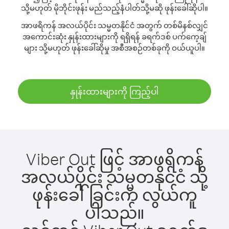
သို့မဟုတ် မိုဘိုင်းဖုန်း မည်သည့်နံပါတ်သို့မဆို ဖုန်းခေါ်ဆိုပါ။
အာဖရိကန် အလယ်ပိုင်း သမ္မတနိုင်ငံ အတွက် တစ်မိနစ်လျှင်
အကောင်းဆုံး နှုန်းထားများကို ရရှိရန် ခရက်ဒစ် ပက်ကေ့ချ်
များ သို့မဟုတ် ဖုန်းခေါ်ဆိုမှု အစီအစဉ်တစ်ခုကို ဝယ်ယူပါ။
နှုန်းထားများကို ကြည့်ပါ
Viber Out ဖြင့် အာဖရိကန်
အလယ်ပိုင်း သမ္မတနိုင်ငံ သို့
ဖုန်းခေါ်ခြင်းက လွယ်ကူ
ပါသည်။