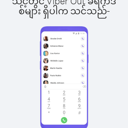
သင့်တွင် Viber Out ခရက်ဒ
စ်များ ရှိပါက သင်သည်-