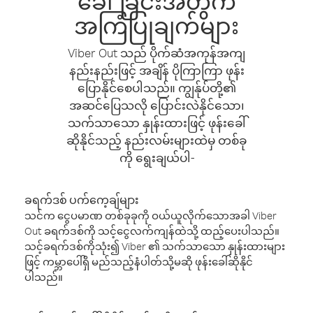
ခေါ်ခြင်းအတွက်
အကြံပြုချက်များ
Viber Out သည် ပိုက်ဆံအကုန်အကျ
နည်းနည်းဖြင့် အချိန် ပိုကြာကြာ ဖုန်း
ပြောနိုင်စေပါသည်။ ကျွန်ုပ်တို့၏
အဆင်ပြေသလို ပြောင်းလဲနိုင်သော၊
သက်သာသော နှုန်းထားဖြင့် ဖုန်းခေါ်
ဆိုနိုင်သည့် နည်းလမ်းများထဲမှ တစ်ခု
ကို ရွေးချယ်ပါ-
ခရက်ဒစ် ပက်ကေ့ချ်များ
သင်က ငွေပမာဏ တစ်ခုခုကို ဝယ်ယူလိုက်သောအခါ Viber
Out ခရက်ဒစ်ကို သင့်ငွေလက်ကျန်ထဲသို့ ထည့်ပေးပါသည်။
သင့်ခရက်ဒစ်ကိုသုံး၍ Viber ၏ သက်သာသော နှုန်းထားများ
ဖြင့် ကမ္ဘာပေါ်ရှိ မည်သည့်နံပါတ်သို့မဆို ဖုန်းခေါ်ဆိုနိုင်
ပါသည်။