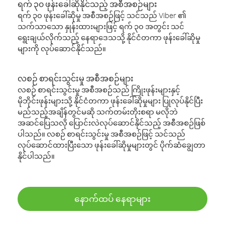
ရက် ၃၀ ဖုန်းခေါ်ဆိုနိုင်သည့် အစီအစဉ်များ
ရက် ၃၀ ဖုန်းခေါ်ဆိုမှု အစီအစဉ်ဖြင့် သင်သည် Viber ၏
သက်သာသော နှုန်းထားများဖြင့် ရက် ၃၀ အတွင်း သင်
ရွေးချယ်လိုက်သည့် နေရာဒေသသို့ နိုင်ငံတကာ ဖုန်းခေါ်ဆိုမှု
များကို လုပ်ဆောင်နိုင်သည်။
လစဉ် စာရင်းသွင်းမှု အစီအစဉ်များ
လစဉ် စာရင်းသွင်းမှု အစီအစဉ်သည် ကြိုးဖုန်းများနှင့်
မိုဘိုင်းဖုန်းများသို့ နိုင်ငံတကာ ဖုန်းခေါ်ဆိုမှုများ ပြုလုပ်နိုင်ပြီး
မည်သည့်အချိန်တွင်မဆို သက်တမ်းတိုးစရာ မလိုဘဲ
အဆင်ပြေသလို ပြောင်းလဲလုပ်ဆောင်နိုင်သည့် အစီအစဉ်ဖြစ်
ပါသည်။ လစဉ် စာရင်းသွင်းမှု အစီအစဉ်ဖြင့် သင်သည်
လုပ်ဆောင်ထားပြီးသော ဖုန်းခေါ်ဆိုမှုများတွင် ပိုက်ဆံချွေတာ
နိုင်ပါသည်။
နောက်ထပ် နေရာများ