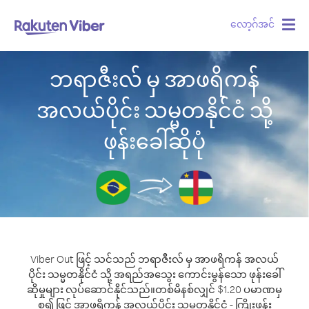
လော့ဂ်အင်
Togg
navig
ဘရာဇီးလ် မှ အာဖရိကန်
အလယ်ပိုင်း သမ္မတနိုင်ငံ သို့
ဖုန်းခေါ်ဆိုပုံ
Viber Out ဖြင့် သင်သည် ဘရာဇီးလ် မှ အာဖရိကန် အလယ်
ပိုင်း သမ္မတနိုင်ငံ သို့ အရည်အသွေး ကောင်းမွန်သော ဖုန်းခေါ်
ဆိုမှုများ လုပ်ဆောင်နိုင်သည်။
တစ်မိနစ်လျှင် $1.20 ပမာဏမှ
စ၍ ဖြင့် အာဖရိကန် အလယ်ပိုင်း သမ္မတနိုင်ငံ - ကြိုးဖုန်း