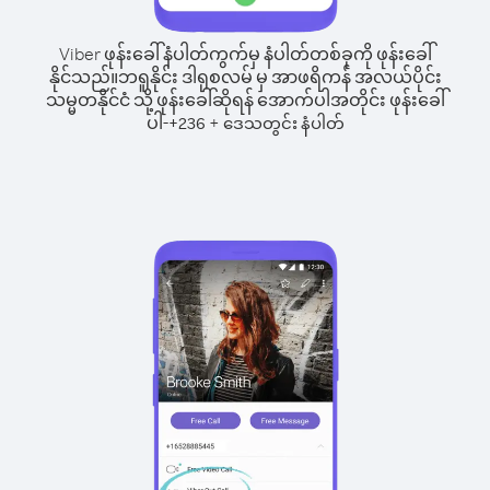
Viber ဖုန်းခေါ်နံပါတ်ကွက်မှ နံပါတ်တစ်ခုကို ဖုန်းခေါ်
နိုင်သည်။
ဘရူနိုင်း ဒါရုစလမ် မှ အာဖရိကန် အလယ်ပိုင်း
သမ္မတနိုင်ငံ သို့ ဖုန်းခေါ်ဆိုရန် အောက်ပါအတိုင်း ဖုန်းခေါ်
ပါ-
+
+
236
ဒေသတွင်း နံပါတ်