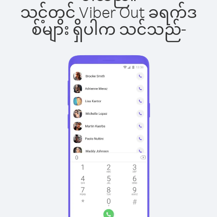
သင့်တွင် Viber Out ခရက်ဒ
စ်များ ရှိပါက သင်သည်-