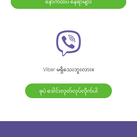
နောက်ထပ် နေရာများ
Viber မရှိသေးဘူးလား။
ခုပဲ ဒေါင်းလုတ်လုပ်လိုက်ပါ