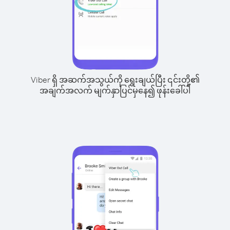
Viber ရှိ အဆက်အသွယ်ကို ရွေးချယ်ပြီး ၎င်းတို့၏
အချက်အလက် မျက်နှာပြင်မှနေ၍ ဖုန်းခေါ်ပါ