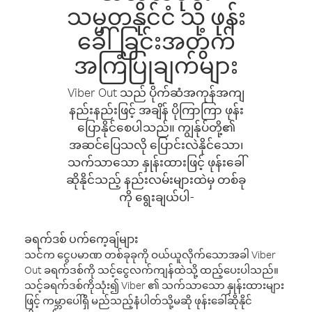
သမ္မတနိုင်ငံ သို့ ဖုန်း
ခေါ်ခြင်းအတွက်
အကြံပြုချက်များ
Viber Out သည် ပိုက်ဆံအကုန်အကျ
နည်းနည်းဖြင့် အချိန် ပိုကြာကြာ ဖုန်း
ပြောနိုင်စေပါသည်။ ကျွန်ုပ်တို့၏
အဆင်ပြေသလို ပြောင်းလဲနိုင်သော၊
သက်သာသော နှုန်းထားဖြင့် ဖုန်းခေါ်
ဆိုနိုင်သည့် နည်းလမ်းများထဲမှ တစ်ခု
ကို ရွေးချယ်ပါ-
ခရက်ဒစ် ပက်ကေ့ချ်များ
သင်က ငွေပမာဏ တစ်ခုခုကို ဝယ်ယူလိုက်သောအခါ Viber
Out ခရက်ဒစ်ကို သင့်ငွေလက်ကျန်ထဲသို့ ထည့်ပေးပါသည်။
သင့်ခရက်ဒစ်ကိုသုံး၍ Viber ၏ သက်သာသော နှုန်းထားများ
ဖြင့် ကမ္ဘာပေါ်ရှိ မည်သည့်နံပါတ်သို့မဆို ဖုန်းခေါ်ဆိုနိုင်