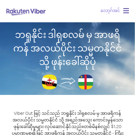
လော့ဂ်အင်
Togg
navig
ဘရူနိုင်း ဒါရုစလမ် မှ အာဖရိ
ကန် အလယ်ပိုင်း သမ္မတနိုင်ငံ
သို့ ဖုန်းခေါ်ဆိုပုံ
Viber Out ဖြင့် သင်သည် ဘရူနိုင်း ဒါရုစလမ် မှ အာဖရိကန်
အလယ်ပိုင်း သမ္မတနိုင်ငံ သို့ အရည်အသွေး ကောင်းမွန်သော
ဖုန်းခေါ်ဆိုမှုများ လုပ်ဆောင်နိုင်သည်။
တစ်မိနစ်လျှင် $1.20
ပမာဏမှစ၍ ဖြင့် အာဖရိကန် အလယ်ပိုင်း သမ္မတနိုင်ငံ - ကြိုး