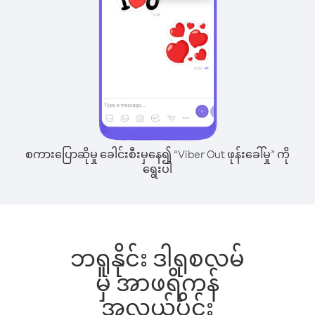
စကားပြောဆိုမှု ခေါင်းစီးမှနေ၍ “Viber Out ဖုန်းခေါ်မှု” ကို
ရွေးပါ
ဘရူနိုင်း ဒါရုစလမ်
မှ အာဖရိကန်
အလယ်ပိုင်း