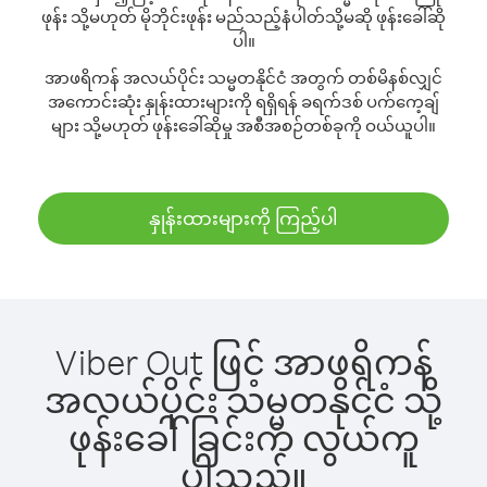
ဖုန်း သို့မဟုတ် မိုဘိုင်းဖုန်း မည်သည့်နံပါတ်သို့မဆို ဖုန်းခေါ်ဆို
ပါ။
အာဖရိကန် အလယ်ပိုင်း သမ္မတနိုင်ငံ အတွက် တစ်မိနစ်လျှင်
အကောင်းဆုံး နှုန်းထားများကို ရရှိရန် ခရက်ဒစ် ပက်ကေ့ချ်
များ သို့မဟုတ် ဖုန်းခေါ်ဆိုမှု အစီအစဉ်တစ်ခုကို ဝယ်ယူပါ။
နှုန်းထားများကို ကြည့်ပါ
Viber Out ဖြင့် အာဖရိကန်
အလယ်ပိုင်း သမ္မတနိုင်ငံ သို့
ဖုန်းခေါ်ခြင်းက လွယ်ကူ
ပါသည်။