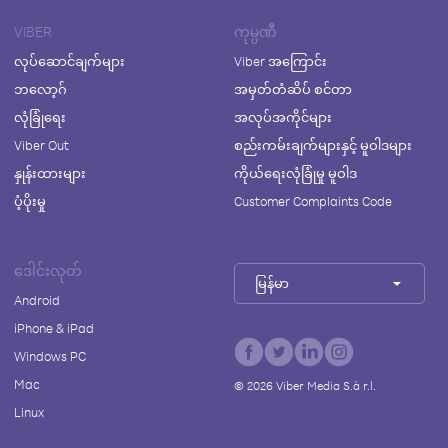
VIBER
ကုမ္ပဏီ
လုပ်ဆောင်ချက်များ
Viber အကြောင်း
ဘလော့ဂ်
အမှတ်တံဆိပ် စင်တာ
လုံခြုံရေး
အလုပ်အကိုင်များ
Viber Out
စည်းကမ်းချက်များနှင့် မူဝါဒများ
နှုန်းထားများ
ကိုယ်ရေးလုံခြုံမှု မူဝါဒ
ပံ့ပိုးမှု
Customer Complaints Code
ဒေါင်းလုတ်
မြန်မာ
Android
iPhone & iPad
Windows PC
Mac
©
2026
Viber Media S.à r.l.
Linux