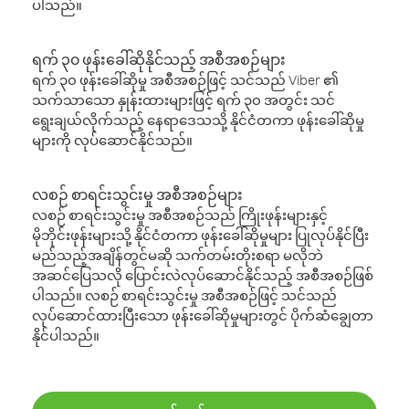
ပါသည်။
ရက် ၃၀ ဖုန်းခေါ်ဆိုနိုင်သည့် အစီအစဉ်များ
ရက် ၃၀ ဖုန်းခေါ်ဆိုမှု အစီအစဉ်ဖြင့် သင်သည် Viber ၏
သက်သာသော နှုန်းထားများဖြင့် ရက် ၃၀ အတွင်း သင်
ရွေးချယ်လိုက်သည့် နေရာဒေသသို့ နိုင်ငံတကာ ဖုန်းခေါ်ဆိုမှု
များကို လုပ်ဆောင်နိုင်သည်။
လစဉ် စာရင်းသွင်းမှု အစီအစဉ်များ
လစဉ် စာရင်းသွင်းမှု အစီအစဉ်သည် ကြိုးဖုန်းများနှင့်
မိုဘိုင်းဖုန်းများသို့ နိုင်ငံတကာ ဖုန်းခေါ်ဆိုမှုများ ပြုလုပ်နိုင်ပြီး
မည်သည့်အချိန်တွင်မဆို သက်တမ်းတိုးစရာ မလိုဘဲ
အဆင်ပြေသလို ပြောင်းလဲလုပ်ဆောင်နိုင်သည့် အစီအစဉ်ဖြစ်
ပါသည်။ လစဉ် စာရင်းသွင်းမှု အစီအစဉ်ဖြင့် သင်သည်
လုပ်ဆောင်ထားပြီးသော ဖုန်းခေါ်ဆိုမှုများတွင် ပိုက်ဆံချွေတာ
နိုင်ပါသည်။