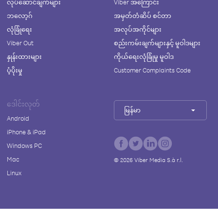
လုပ်ဆောင်ချက်များ
Viber အကြောင်း
ဘလော့ဂ်
အမှတ်တံဆိပ် စင်တာ
လုံခြုံရေး
အလုပ်အကိုင်များ
Viber Out
စည်းကမ်းချက်များနှင့် မူဝါဒများ
နှုန်းထားများ
ကိုယ်ရေးလုံခြုံမှု မူဝါဒ
ပံ့ပိုးမှု
Customer Complaints Code
ဒေါင်းလုတ်
မြန်မာ
Android
iPhone & iPad
Windows PC
Mac
©
2026
Viber Media S.à r.l.
Linux