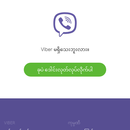
Viber မရှိသေးဘူးလား။
ခုပဲ ဒေါင်းလုတ်လုပ်လိုက်ပါ
VIBER
ကုမ္ပဏီ