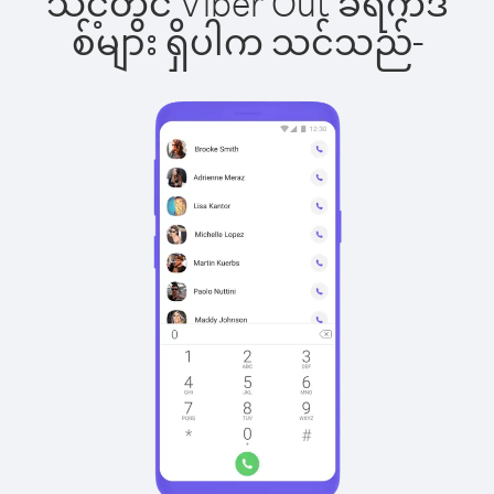
သင့်တွင် Viber Out ခရက်ဒ
စ်များ ရှိပါက သင်သည်-