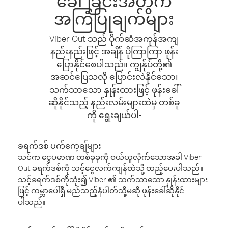
ခေါ်ခြင်းအတွက်
အကြံပြုချက်များ
Viber Out သည် ပိုက်ဆံအကုန်အကျ
နည်းနည်းဖြင့် အချိန် ပိုကြာကြာ ဖုန်း
ပြောနိုင်စေပါသည်။ ကျွန်ုပ်တို့၏
အဆင်ပြေသလို ပြောင်းလဲနိုင်သော၊
သက်သာသော နှုန်းထားဖြင့် ဖုန်းခေါ်
ဆိုနိုင်သည့် နည်းလမ်းများထဲမှ တစ်ခု
ကို ရွေးချယ်ပါ-
ခရက်ဒစ် ပက်ကေ့ချ်များ
သင်က ငွေပမာဏ တစ်ခုခုကို ဝယ်ယူလိုက်သောအခါ Viber
Out ခရက်ဒစ်ကို သင့်ငွေလက်ကျန်ထဲသို့ ထည့်ပေးပါသည်။
သင့်ခရက်ဒစ်ကိုသုံး၍ Viber ၏ သက်သာသော နှုန်းထားများ
ဖြင့် ကမ္ဘာပေါ်ရှိ မည်သည့်နံပါတ်သို့မဆို ဖုန်းခေါ်ဆိုနိုင်
ပါသည်။