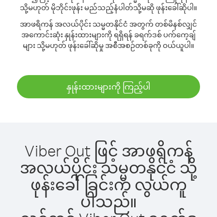
သို့မဟုတ် မိုဘိုင်းဖုန်း မည်သည့်နံပါတ်သို့မဆို ဖုန်းခေါ်ဆိုပါ။
အာဖရိကန် အလယ်ပိုင်း သမ္မတနိုင်ငံ အတွက် တစ်မိနစ်လျှင်
အကောင်းဆုံး နှုန်းထားများကို ရရှိရန် ခရက်ဒစ် ပက်ကေ့ချ်
များ သို့မဟုတ် ဖုန်းခေါ်ဆိုမှု အစီအစဉ်တစ်ခုကို ဝယ်ယူပါ။
နှုန်းထားများကို ကြည့်ပါ
Viber Out ဖြင့် အာဖရိကန်
အလယ်ပိုင်း သမ္မတနိုင်ငံ သို့
ဖုန်းခေါ်ခြင်းက လွယ်ကူ
ပါသည်။