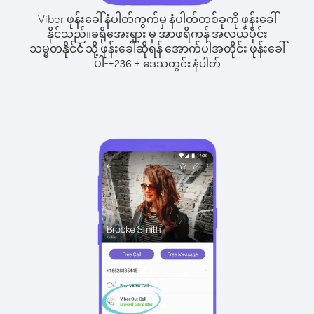
Viber ဖုန်းခေါ်နံပါတ်ကွက်မှ နံပါတ်တစ်ခုကို ဖုန်းခေါ်
နိုင်သည်။
ခရိုအေးရှား မှ အာဖရိကန် အလယ်ပိုင်း
သမ္မတနိုင်ငံ သို့ ဖုန်းခေါ်ဆိုရန် အောက်ပါအတိုင်း ဖုန်းခေါ်
ပါ-
+
+
236
ဒေသတွင်း နံပါတ်