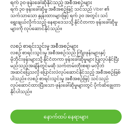
ရက် ၃၀ ဖုန်းခေါ်ဆိုနိုင်သည့် အစီအစဉ်များ
ရက် ၃၀ ဖုန်းခေါ်ဆိုမှု အစီအစဉ်ဖြင့် သင်သည် Viber ၏
သက်သာသော နှုန်းထားများဖြင့် ရက် ၃၀ အတွင်း သင်
ရွေးချယ်လိုက်သည့် နေရာဒေသသို့ နိုင်ငံတကာ ဖုန်းခေါ်ဆိုမှု
များကို လုပ်ဆောင်နိုင်သည်။
လစဉ် စာရင်းသွင်းမှု အစီအစဉ်များ
လစဉ် စာရင်းသွင်းမှု အစီအစဉ်သည် ကြိုးဖုန်းများနှင့်
မိုဘိုင်းဖုန်းများသို့ နိုင်ငံတကာ ဖုန်းခေါ်ဆိုမှုများ ပြုလုပ်နိုင်ပြီး
မည်သည့်အချိန်တွင်မဆို သက်တမ်းတိုးစရာ မလိုဘဲ
အဆင်ပြေသလို ပြောင်းလဲလုပ်ဆောင်နိုင်သည့် အစီအစဉ်ဖြစ်
ပါသည်။ လစဉ် စာရင်းသွင်းမှု အစီအစဉ်ဖြင့် သင်သည်
လုပ်ဆောင်ထားပြီးသော ဖုန်းခေါ်ဆိုမှုများတွင် ပိုက်ဆံချွေတာ
နိုင်ပါသည်။
နောက်ထပ် နေရာများ