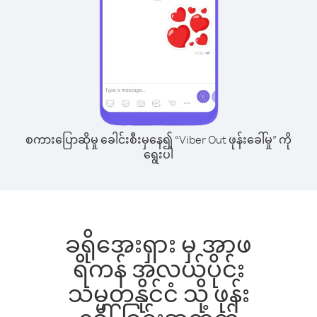
စကားပြောဆိုမှု ခေါင်းစီးမှနေ၍ “Viber Out ဖုန်းခေါ်မှု” ကို
ရွေးပါ
ခရိုအေးရှား မှ အာဖ
ရိကန် အလယ်ပိုင်း
သမ္မတနိုင်ငံ သို့ ဖုန်း