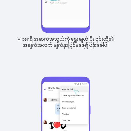
Viber ရှိ အဆက်အသွယ်ကို ရွေးချယ်ပြီး ၎င်းတို့၏
အချက်အလက် မျက်နှာပြင်မှနေ၍ ဖုန်းခေါ်ပါ