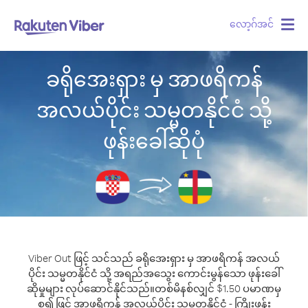
လော့ဂ်အင်
Togg
navig
ခရိုအေးရှား မှ အာဖရိကန်
အလယ်ပိုင်း သမ္မတနိုင်ငံ သို့
ဖုန်းခေါ်ဆိုပုံ
Viber Out ဖြင့် သင်သည် ခရိုအေးရှား မှ အာဖရိကန် အလယ်
ပိုင်း သမ္မတနိုင်ငံ သို့ အရည်အသွေး ကောင်းမွန်သော ဖုန်းခေါ်
ဆိုမှုများ လုပ်ဆောင်နိုင်သည်။
တစ်မိနစ်လျှင် $1.50 ပမာဏမှ
စ၍ ဖြင့် အာဖရိကန် အလယ်ပိုင်း သမ္မတနိုင်ငံ - ကြိုးဖုန်း