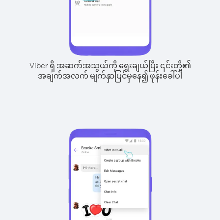
Viber ရှိ အဆက်အသွယ်ကို ရွေးချယ်ပြီး ၎င်းတို့၏
အချက်အလက် မျက်နှာပြင်မှနေ၍ ဖုန်းခေါ်ပါ