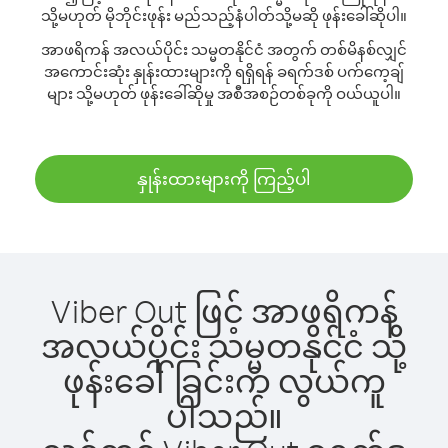
သို့မဟုတ် မိုဘိုင်းဖုန်း မည်သည့်နံပါတ်သို့မဆို ဖုန်းခေါ်ဆိုပါ။
အာဖရိကန် အလယ်ပိုင်း သမ္မတနိုင်ငံ အတွက် တစ်မိနစ်လျှင်
အကောင်းဆုံး နှုန်းထားများကို ရရှိရန် ခရက်ဒစ် ပက်ကေ့ချ်
များ သို့မဟုတ် ဖုန်းခေါ်ဆိုမှု အစီအစဉ်တစ်ခုကို ဝယ်ယူပါ။
နှုန်းထားများကို ကြည့်ပါ
Viber Out ဖြင့် အာဖရိကန်
အလယ်ပိုင်း သမ္မတနိုင်ငံ သို့
ဖုန်းခေါ်ခြင်းက လွယ်ကူ
ပါသည်။