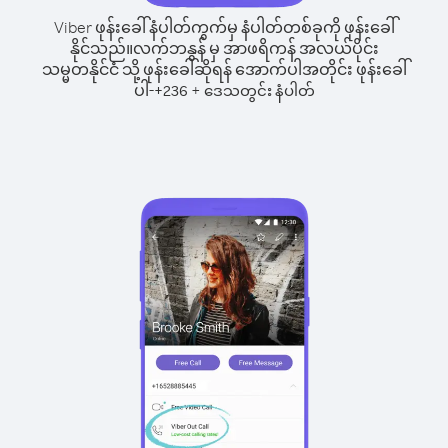
Viber ဖုန်းခေါ်နံပါတ်ကွက်မှ နံပါတ်တစ်ခုကို ဖုန်းခေါ်
နိုင်သည်။
လက်ဘနွန် မှ အာဖရိကန် အလယ်ပိုင်း
သမ္မတနိုင်ငံ သို့ ဖုန်းခေါ်ဆိုရန် အောက်ပါအတိုင်း ဖုန်းခေါ်
ပါ-
+
+
236
ဒေသတွင်း နံပါတ်