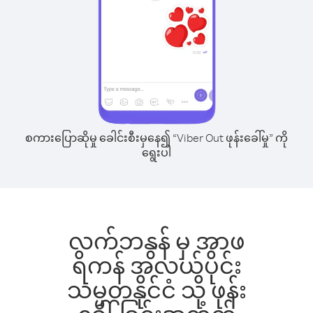
စကားပြောဆိုမှု ခေါင်းစီးမှနေ၍ “Viber Out ဖုန်းခေါ်မှု” ကို
ရွေးပါ
လက်ဘနွန် မှ အာဖ
ရိကန် အလယ်ပိုင်း
သမ္မတနိုင်ငံ သို့ ဖုန်း