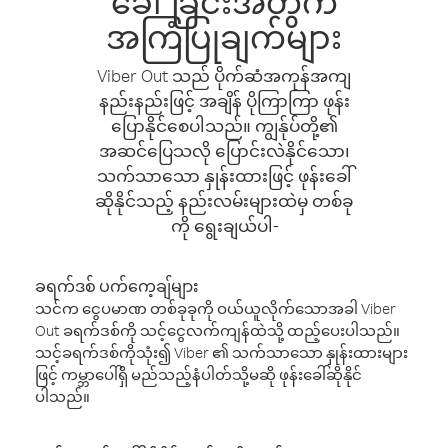
ခေါ်ခြင်းအတွက်
အကြံပြုချက်များ
Viber Out သည် ပိုက်ဆံအကုန်အကျ
နည်းနည်းဖြင့် အချိန် ပိုကြာကြာ ဖုန်း
ပြောနိုင်စေပါသည်။ ကျွန်ုပ်တို့၏
အဆင်ပြေသလို ပြောင်းလဲနိုင်သော၊
သက်သာသော နှုန်းထားဖြင့် ဖုန်းခေါ်
ဆိုနိုင်သည့် နည်းလမ်းများထဲမှ တစ်ခု
ကို ရွေးချယ်ပါ-
ခရက်ဒစ် ပက်ကေ့ချ်များ
သင်က ငွေပမာဏ တစ်ခုခုကို ဝယ်ယူလိုက်သောအခါ Viber
Out ခရက်ဒစ်ကို သင့်ငွေလက်ကျန်ထဲသို့ ထည့်ပေးပါသည်။
သင့်ခရက်ဒစ်ကိုသုံး၍ Viber ၏ သက်သာသော နှုန်းထားများ
ဖြင့် ကမ္ဘာပေါ်ရှိ မည်သည့်နံပါတ်သို့မဆို ဖုန်းခေါ်ဆိုနိုင်
ပါသည်။