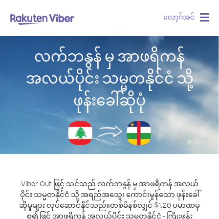
လော့ဂ်အင်
Togg
navig
လက်ဘနွန် မှ အာဖရိကန်
အလယ်ပိုင်း သမ္မတနိုင်ငံ သို့
ဖုန်းခေါ်ဆိုပုံ
Viber Out ဖြင့် သင်သည် လက်ဘနွန် မှ အာဖရိကန် အလယ်
ပိုင်း သမ္မတနိုင်ငံ သို့ အရည်အသွေး ကောင်းမွန်သော ဖုန်းခေါ်
ဆိုမှုများ လုပ်ဆောင်နိုင်သည်။
တစ်မိနစ်လျှင် $1.20 ပမာဏမှ
စ၍ ဖြင့် အာဖရိကန် အလယ်ပိုင်း သမ္မတနိုင်ငံ - ကြိုးဖုန်း