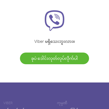
Viber မရှိသေးဘူးလား။
ခုပဲ ဒေါင်းလုတ်လုပ်လိုက်ပါ
VIBER
ကုမ္ပဏီ