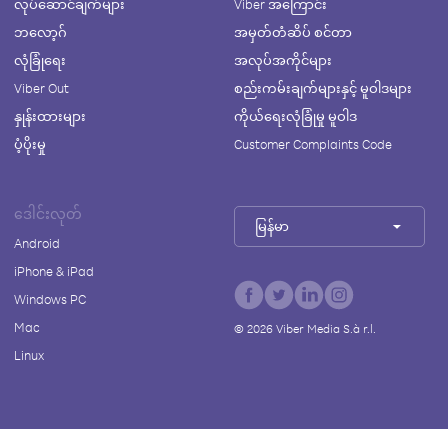
လုပ်ဆောင်ချက်များ
Viber အကြောင်း
ဘလော့ဂ်
အမှတ်တံဆိပ် စင်တာ
လုံခြုံရေး
အလုပ်အကိုင်များ
Viber Out
စည်းကမ်းချက်များနှင့် မူဝါဒများ
နှုန်းထားများ
ကိုယ်ရေးလုံခြုံမှု မူဝါဒ
ပံ့ပိုးမှု
Customer Complaints Code
ဒေါင်းလုတ်
မြန်မာ
Android
iPhone & iPad
Windows PC
Mac
©
2026
Viber Media S.à r.l.
Linux