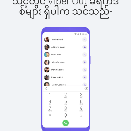
သင့်တွင် Viber Out ခရက်ဒ
စ်များ ရှိပါက သင်သည်-