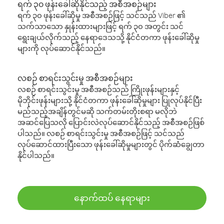
ရက် ၃၀ ဖုန်းခေါ်ဆိုနိုင်သည့် အစီအစဉ်များ
ရက် ၃၀ ဖုန်းခေါ်ဆိုမှု အစီအစဉ်ဖြင့် သင်သည် Viber ၏
သက်သာသော နှုန်းထားများဖြင့် ရက် ၃၀ အတွင်း သင်
ရွေးချယ်လိုက်သည့် နေရာဒေသသို့ နိုင်ငံတကာ ဖုန်းခေါ်ဆိုမှု
များကို လုပ်ဆောင်နိုင်သည်။
လစဉ် စာရင်းသွင်းမှု အစီအစဉ်များ
လစဉ် စာရင်းသွင်းမှု အစီအစဉ်သည် ကြိုးဖုန်းများနှင့်
မိုဘိုင်းဖုန်းများသို့ နိုင်ငံတကာ ဖုန်းခေါ်ဆိုမှုများ ပြုလုပ်နိုင်ပြီး
မည်သည့်အချိန်တွင်မဆို သက်တမ်းတိုးစရာ မလိုဘဲ
အဆင်ပြေသလို ပြောင်းလဲလုပ်ဆောင်နိုင်သည့် အစီအစဉ်ဖြစ်
ပါသည်။ လစဉ် စာရင်းသွင်းမှု အစီအစဉ်ဖြင့် သင်သည်
လုပ်ဆောင်ထားပြီးသော ဖုန်းခေါ်ဆိုမှုများတွင် ပိုက်ဆံချွေတာ
နိုင်ပါသည်။
နောက်ထပ် နေရာများ