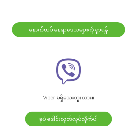
နောက်ထပ် နေရာဒေသများကို ရှာရန်
Viber မရှိသေးဘူးလား။
ခုပဲ ဒေါင်းလုတ်လုပ်လိုက်ပါ