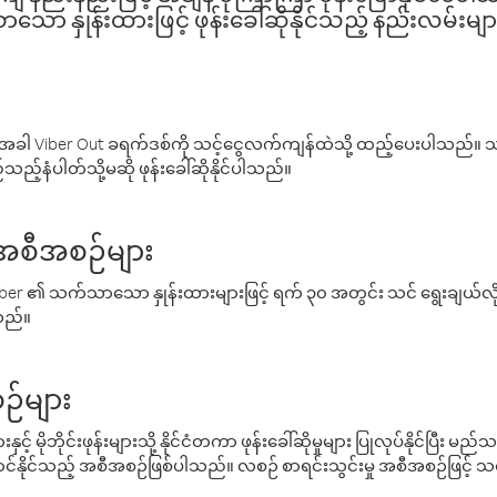
ော နှုန်းထားဖြင့် ဖုန်းခေါ်ဆိုနိုင်သည့် နည်းလမ်းမျာ
ါ Viber Out ခရက်ဒစ်ကို သင့်ငွေလက်ကျန်ထဲသို့ ထည့်ပေးပါသည်။ သင
ည့်နံပါတ်သို့မဆို ဖုန်းခေါ်ဆိုနိုင်ပါသည်။
် အစီအစဉ်များ
် Viber ၏ သက်သာသော နှုန်းထားများဖြင့် ရက် ၃၀ အတွင်း သင် ရွေးချယ်
်သည်။
ဉ်များ
့် မိုဘိုင်းဖုန်းများသို့ နိုင်ငံတကာ ဖုန်းခေါ်ဆိုမှုများ ပြုလုပ်နိုင်ပြီး
်နိုင်သည့် အစီအစဉ်ဖြစ်ပါသည်။ လစဉ် စာရင်းသွင်းမှု အစီအစဉ်ဖြင့်