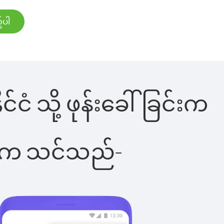
်ပါ
ငံ သို့ ဖုန်းခေါ်ခြင်းက
ိပါက သင်သည်-