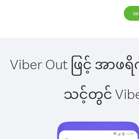
အာ
Viber Out ဖြင့် အာဖရိက
သင့်တွင် Vi