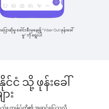
ြောဆိုမှု ခေါင်းစီးမှနေ၍ “Viber Out ဖုန်းခေါ်
မှု” ကို ရွေးပါ
ငံ သို့ ဖုန်းခေါ်
ျား
ါသည်။ ကျွန်ုပ်တို့၏ အဆင်ပြေသလို