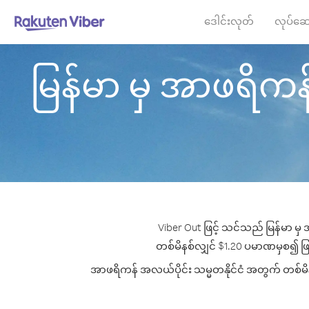
ဒေါင်းလုတ်
လုပ်ဆေ
မြန်မာ မှ အာဖရိကန် အ
Viber Out ဖြင့် သင်သည် မြန်မာ မှ
တစ်မိနစ်လျှင် $1.20 ပမာဏမှစ၍ ဖြင့် 
အာဖရိကန် အလယ်ပိုင်း သမ္မတနိုင်ငံ အတွက် တစ်မိနစ်