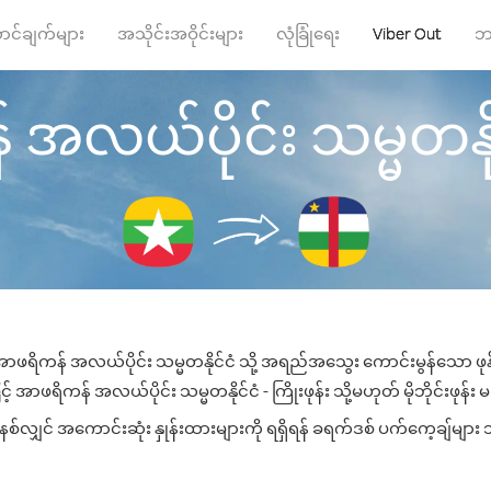
ာင်ချက်များ
အသိုင်းအဝိုင်းများ
လုံခြုံရေး
Viber Out
ဘ
လယ်ပိုင်း သမ္မတနိုင်ငံ
 အာဖရိကန် အလယ်ပိုင်း သမ္မတနိုင်ငံ သို့ အရည်အသွေး ကောင်းမွန်သော ဖုန်း
အာဖရိကန် အလယ်ပိုင်း သမ္မတနိုင်ငံ - ကြိုးဖုန်း သို့မဟုတ် မိုဘိုင်းဖုန်း မ
လျှင် အကောင်းဆုံး နှုန်းထားများကို ရရှိရန် ခရက်ဒစ် ပက်ကေ့ချ်များ သိ