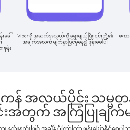
န်းခေါ်
Viber ရှိ အဆက်အသွယ်ကို ရွေးချယ်ပြီး ၎င်းတို့၏
စကားပ
်း
အချက်အလက် မျက်နှာပြင်မှနေ၍ ဖုန်းခေါ်ပါ
း ဖုန်း
န် အလယ်ပိုင်း သမ္မတနိုင်
င်းအတွက် အကြံပြုချက်မ
နည်းနည်းဖြင့် အချိန် ပိုကြာကြာ ဖုန်းပြောနိုင်စေပ