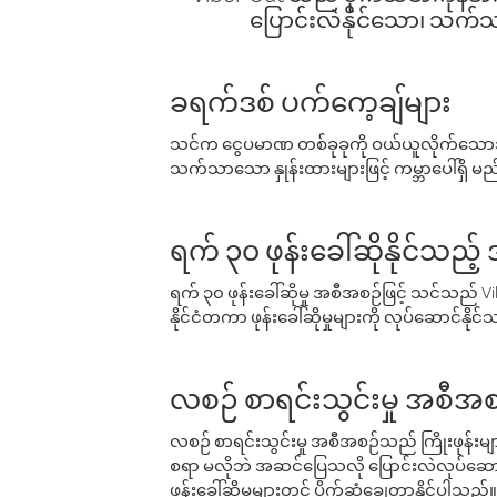
ပြောင်းလဲနိုင်သော၊ သက်သာသ
ခရက်ဒစ် ပက်ကေ့ချ်များ
သင်က ငွေပမာဏ တစ်ခုခုကို ဝယ်ယူလိုက်သောအခ
သက်သာသော နှုန်းထားများဖြင့် ကမ္ဘာပေါ်ရှိ မည်သ
ရက် ၃၀ ဖုန်းခေါ်ဆိုနိုင်သည့
ရက် ၃၀ ဖုန်းခေါ်ဆိုမှု အစီအစဉ်ဖြင့် သင်သည
နိုင်ငံတကာ ဖုန်းခေါ်ဆိုမှုများကို လုပ်ဆောင်နိုင
လစဉ် စာရင်းသွင်းမှု အစီအစ
လစဉ် စာရင်းသွင်းမှု အစီအစဉ်သည် ကြိုးဖုန်းများနှင
စရာ မလိုဘဲ အဆင်ပြေသလို ပြောင်းလဲလုပ်ဆောင
ဖုန်းခေါ်ဆိုမှုများတွင် ပိုက်ဆံချွေတာနိုင်ပါသည်။