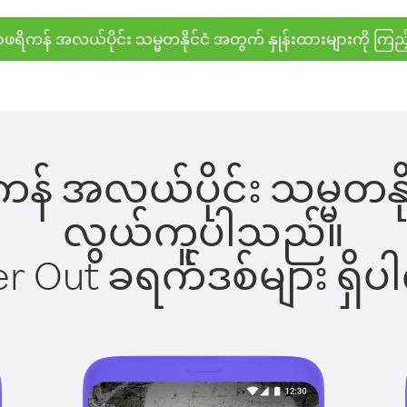
ဖရိကန် အလယ်ပိုင်း သမ္မတနိုင်ငံ အတွက် နှုန်းထားများကို ကြည့
န် အလယ်ပိုင်း သမ္မတနိုင်
လွယ်ကူပါသည်။
ber Out ခရက်ဒစ်များ ရှ