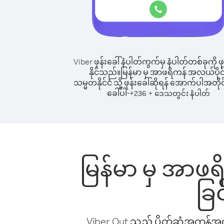
Viber ဖုန်းခေါ်နံပါတ်ကွက်မှ နံပါတ်တစ်ခုကို ဖု
နိုင်သည်။
မြန်မာ မှ အာဖရိကန် အလယ်ပိုင
သမ္မတနိုင်ငံ သို့ ဖုန်းခေါ်ဆိုရန် အောက်ပါအတိုင်
ခေါ်ပါ-
+
+
236
ဒေသတွင်း နံပါတ်
မြန်မာ မှ အာဖရိက
ခြ
Viber Out သည် ပိုက်ဆံအကုန်အကျ 