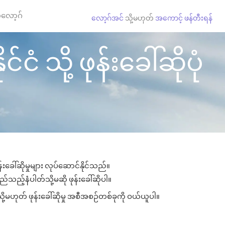
လော့ဂ်
လော့ဂ်အင်
သို့မဟုတ်
အကောင့် ဖန်တီးရန်
 သို့ ဖုန်းခေါ်ဆိုပုံ
ခေါ်ဆိုမှုများ လုပ်ဆောင်နိုင်သည်။
ည်သည့်နံပါတ်သို့မဆို ဖုန်းခေါ်ဆိုပါ။
ု့မဟုတ် ဖုန်းခေါ်ဆိုမှု အစီအစဉ်တစ်ခုကို ဝယ်ယူပါ။