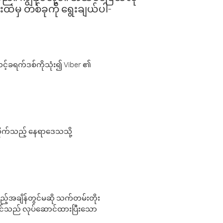
းထဲမှ တစ်ခုကို ရွေးချယ်ပါ-
့်ခရက်ဒစ်ကိုသုံး၍ Viber ၏
လိုက်သည့် နေရာဒေသသို့
 မည်သည့်အချိန်တွင်မဆို သက်တမ်းတိုး
 သင်သည် လုပ်ဆောင်ထားပြီးသော