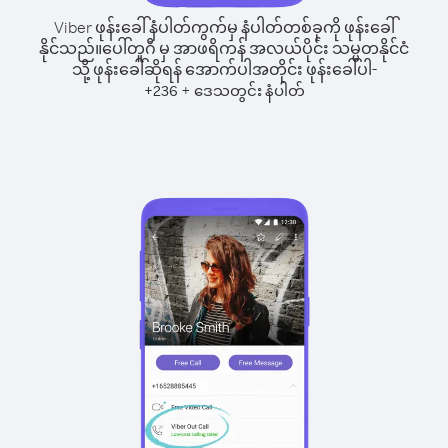
Viber ဖုန်းခေါ်နံပါတ်ကွက်မှ နံပါတ်တစ်ခုကို ဖုန်းခေါ်
နိုင်သည်။
ပေါ်တူဂီ မှ အာဖရိကန် အလယ်ပိုင်း သမ္မတနိုင်ငံ
သို့ ဖုန်းခေါ်ဆိုရန် အောက်ပါအတိုင်း ဖုန်းခေါ်ပါ-
+
+
236
ဒေသတွင်း နံပါတ်