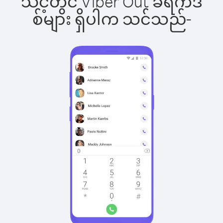
သင့်တွင် Viber Out ခရက်ဒ
စ်များ ရှိပါက သင်သည်-