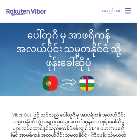
လော့ဂ်အင်
Togg
navig
ပေါ်တူဂီ မှ အာဖရိကန်
အလယ်ပိုင်း သမ္မတနိုင်ငံ သို့
ဖုန်းခေါ်ဆိုပုံ
Viber Out ဖြင့် သင်သည် ပေါ်တူဂီ မှ အာဖရိကန် အလယ်ပိုင်း
သမ္မတနိုင်ငံ သို့ အရည်အသွေး ကောင်းမွန်သော ဖုန်းခေါ်ဆိုမှု
များ လုပ်ဆောင်နိုင်သည်။
တစ်မိနစ်လျှင် $1.48 ပမာဏမှစ၍
ဖြင့် အာဖရိကန် အလယ်ပိုင်း သမ္မတနိုင်ငံ - ကြိုးဖုန်း သို့မဟုတ်