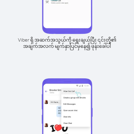
Viber ရှိ အဆက်အသွယ်ကို ရွေးချယ်ပြီး ၎င်းတို့၏
အချက်အလက် မျက်နှာပြင်မှနေ၍ ဖုန်းခေါ်ပါ