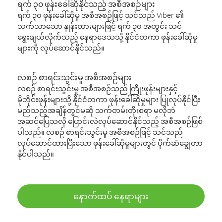
ရက် ၃၀ ဖုန်းခေါ်ဆိုနိုင်သည့် အစီအစဉ်များ
ရက် ၃၀ ဖုန်းခေါ်ဆိုမှု အစီအစဉ်ဖြင့် သင်သည် Viber ၏
သက်သာသော နှုန်းထားများဖြင့် ရက် ၃၀ အတွင်း သင်
ရွေးချယ်လိုက်သည့် နေရာဒေသသို့ နိုင်ငံတကာ ဖုန်းခေါ်ဆိုမှု
များကို လုပ်ဆောင်နိုင်သည်။
လစဉ် စာရင်းသွင်းမှု အစီအစဉ်များ
လစဉ် စာရင်းသွင်းမှု အစီအစဉ်သည် ကြိုးဖုန်းများနှင့်
မိုဘိုင်းဖုန်းများသို့ နိုင်ငံတကာ ဖုန်းခေါ်ဆိုမှုများ ပြုလုပ်နိုင်ပြီး
မည်သည့်အချိန်တွင်မဆို သက်တမ်းတိုးစရာ မလိုဘဲ
အဆင်ပြေသလို ပြောင်းလဲလုပ်ဆောင်နိုင်သည့် အစီအစဉ်ဖြစ်
ပါသည်။ လစဉ် စာရင်းသွင်းမှု အစီအစဉ်ဖြင့် သင်သည်
လုပ်ဆောင်ထားပြီးသော ဖုန်းခေါ်ဆိုမှုများတွင် ပိုက်ဆံချွေတာ
နိုင်ပါသည်။
နောက်ထပ် နေရာများ