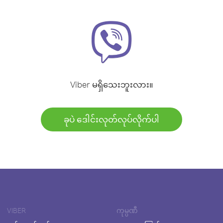
Viber မရှိသေးဘူးလား။
ခုပဲ ဒေါင်းလုတ်လုပ်လိုက်ပါ
VIBER
ကုမ္ပဏီ