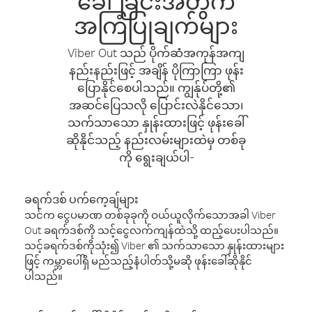
ခေါ်ခြင်းအတွက်
အကြံပြုချက်များ
Viber Out သည် ပိုက်ဆံအကုန်အကျ
နည်းနည်းဖြင့် အချိန် ပိုကြာကြာ ဖုန်း
ပြောနိုင်စေပါသည်။ ကျွန်ုပ်တို့၏
အဆင်ပြေသလို ပြောင်းလဲနိုင်သော၊
သက်သာသော နှုန်းထားဖြင့် ဖုန်းခေါ်
ဆိုနိုင်သည့် နည်းလမ်းများထဲမှ တစ်ခု
ကို ရွေးချယ်ပါ-
ခရက်ဒစ် ပက်ကေ့ချ်များ
သင်က ငွေပမာဏ တစ်ခုခုကို ဝယ်ယူလိုက်သောအခါ Viber
Out ခရက်ဒစ်ကို သင့်ငွေလက်ကျန်ထဲသို့ ထည့်ပေးပါသည်။
သင့်ခရက်ဒစ်ကိုသုံး၍ Viber ၏ သက်သာသော နှုန်းထားများ
ဖြင့် ကမ္ဘာပေါ်ရှိ မည်သည့်နံပါတ်သို့မဆို ဖုန်းခေါ်ဆိုနိုင်
ပါသည်။