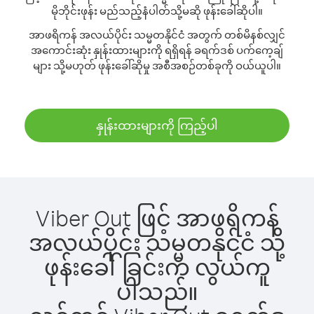
မိုဘိုင်းဖုန်း မည်သည့်နံပါတ်သို့မဆို ဖုန်းခေါ်ဆိုပါ။
အာဖရိကန် အလယ်ပိုင်း သမ္မတနိုင်ငံ အတွက် တစ်မိနစ်လျှင်
အကောင်းဆုံး နှုန်းထားများကို ရရှိရန် ခရက်ဒစ် ပက်ကေ့ချ်
များ သို့မဟုတ် ဖုန်းခေါ်ဆိုမှု အစီအစဉ်တစ်ခုကို ဝယ်ယူပါ။
နှုန်းထားများကို ကြည့်ပါ
Viber Out ဖြင့် အာဖရိကန်
အလယ်ပိုင်း သမ္မတနိုင်ငံ သို့
ဖုန်းခေါ်ခြင်းက လွယ်ကူ
ပါသည်။