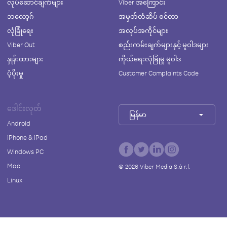
လုပ်ဆောင်ချက်များ
Viber အကြောင်း
ဘလော့ဂ်
အမှတ်တံဆိပ် စင်တာ
လုံခြုံရေး
အလုပ်အကိုင်များ
Viber Out
စည်းကမ်းချက်များနှင့် မူဝါဒများ
နှုန်းထားများ
ကိုယ်ရေးလုံခြုံမှု မူဝါဒ
ပံ့ပိုးမှု
Customer Complaints Code
ဒေါင်းလုတ်
မြန်မာ
Android
iPhone & iPad
Windows PC
Mac
©
2026
Viber Media S.à r.l.
Linux