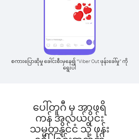
စကားပြောဆိုမှု ခေါင်းစီးမှနေ၍ “Viber Out ဖုန်းခေါ်မှု” ကို
ရွေးပါ
ပေါ်တူဂီ မှ အာဖရိ
ကန် အလယ်ပိုင်း
သမ္မတနိုင်ငံ သို့ ဖုန်း