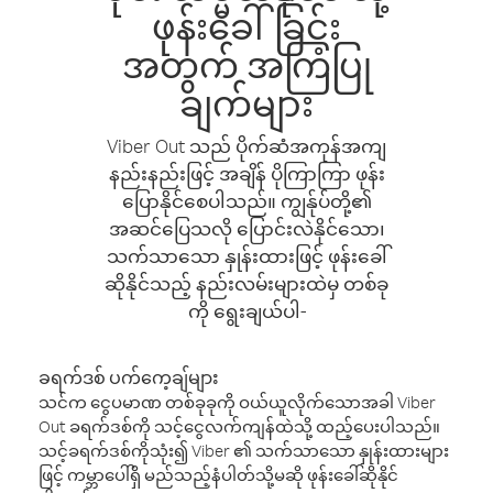
ဖုန်းခေါ်ခြင်း
အတွက် အကြံပြု
ချက်များ
Viber Out သည် ပိုက်ဆံအကုန်အကျ
နည်းနည်းဖြင့် အချိန် ပိုကြာကြာ ဖုန်း
ပြောနိုင်စေပါသည်။ ကျွန်ုပ်တို့၏
အဆင်ပြေသလို ပြောင်းလဲနိုင်သော၊
သက်သာသော နှုန်းထားဖြင့် ဖုန်းခေါ်
ဆိုနိုင်သည့် နည်းလမ်းများထဲမှ တစ်ခု
ကို ရွေးချယ်ပါ-
ခရက်ဒစ် ပက်ကေ့ချ်များ
သင်က ငွေပမာဏ တစ်ခုခုကို ဝယ်ယူလိုက်သောအခါ Viber
Out ခရက်ဒစ်ကို သင့်ငွေလက်ကျန်ထဲသို့ ထည့်ပေးပါသည်။
သင့်ခရက်ဒစ်ကိုသုံး၍ Viber ၏ သက်သာသော နှုန်းထားများ
ဖြင့် ကမ္ဘာပေါ်ရှိ မည်သည့်နံပါတ်သို့မဆို ဖုန်းခေါ်ဆိုနိုင်