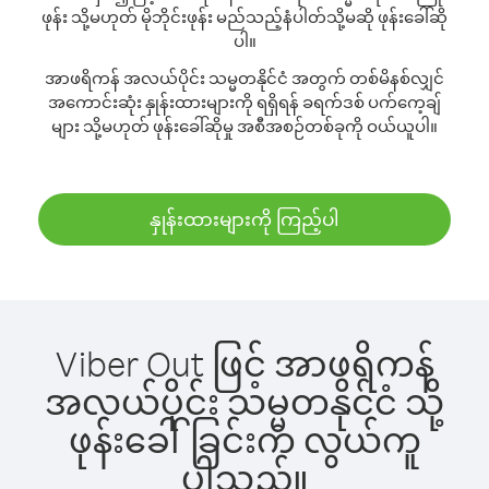
ဖုန်း သို့မဟုတ် မိုဘိုင်းဖုန်း မည်သည့်နံပါတ်သို့မဆို ဖုန်းခေါ်ဆို
ပါ။
အာဖရိကန် အလယ်ပိုင်း သမ္မတနိုင်ငံ အတွက် တစ်မိနစ်လျှင်
အကောင်းဆုံး နှုန်းထားများကို ရရှိရန် ခရက်ဒစ် ပက်ကေ့ချ်
များ သို့မဟုတ် ဖုန်းခေါ်ဆိုမှု အစီအစဉ်တစ်ခုကို ဝယ်ယူပါ။
နှုန်းထားများကို ကြည့်ပါ
Viber Out ဖြင့် အာဖရိကန်
အလယ်ပိုင်း သမ္မတနိုင်ငံ သို့
ဖုန်းခေါ်ခြင်းက လွယ်ကူ
ပါသည်။