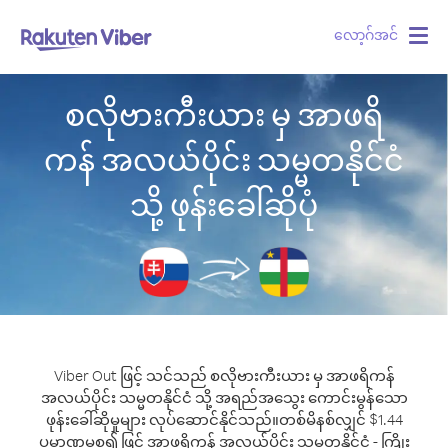
လော့ဂ်အင်
Togg
navig
စလိုဗားကီးယား မှ အာဖရိ
ကန် အလယ်ပိုင်း သမ္မတနိုင်ငံ
သို့ ဖုန်းခေါ်ဆိုပုံ
Viber Out ဖြင့် သင်သည် စလိုဗားကီးယား မှ အာဖရိကန်
အလယ်ပိုင်း သမ္မတနိုင်ငံ သို့ အရည်အသွေး ကောင်းမွန်သော
ဖုန်းခေါ်ဆိုမှုများ လုပ်ဆောင်နိုင်သည်။
တစ်မိနစ်လျှင် $1.44
ပမာဏမှစ၍ ဖြင့် အာဖရိကန် အလယ်ပိုင်း သမ္မတနိုင်ငံ - ကြိုး