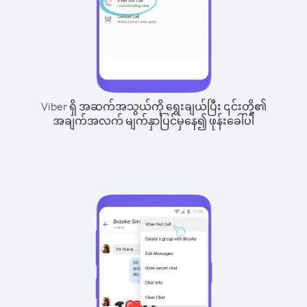
Viber ရှိ အဆက်အသွယ်ကို ရွေးချယ်ပြီး ၎င်းတို့၏
အချက်အလက် မျက်နှာပြင်မှနေ၍ ဖုန်းခေါ်ပါ