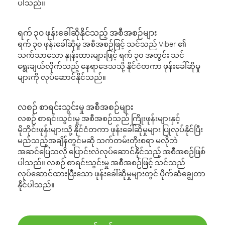
ပါသည်။
ရက် ၃၀ ဖုန်းခေါ်ဆိုနိုင်သည့် အစီအစဉ်များ
ရက် ၃၀ ဖုန်းခေါ်ဆိုမှု အစီအစဉ်ဖြင့် သင်သည် Viber ၏
သက်သာသော နှုန်းထားများဖြင့် ရက် ၃၀ အတွင်း သင်
ရွေးချယ်လိုက်သည့် နေရာဒေသသို့ နိုင်ငံတကာ ဖုန်းခေါ်ဆိုမှု
များကို လုပ်ဆောင်နိုင်သည်။
လစဉ် စာရင်းသွင်းမှု အစီအစဉ်များ
လစဉ် စာရင်းသွင်းမှု အစီအစဉ်သည် ကြိုးဖုန်းများနှင့်
မိုဘိုင်းဖုန်းများသို့ နိုင်ငံတကာ ဖုန်းခေါ်ဆိုမှုများ ပြုလုပ်နိုင်ပြီး
မည်သည့်အချိန်တွင်မဆို သက်တမ်းတိုးစရာ မလိုဘဲ
အဆင်ပြေသလို ပြောင်းလဲလုပ်ဆောင်နိုင်သည့် အစီအစဉ်ဖြစ်
ပါသည်။ လစဉ် စာရင်းသွင်းမှု အစီအစဉ်ဖြင့် သင်သည်
လုပ်ဆောင်ထားပြီးသော ဖုန်းခေါ်ဆိုမှုများတွင် ပိုက်ဆံချွေတာ
နိုင်ပါသည်။