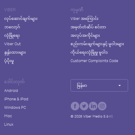
VIBER
ကုမ္ပဏီ
လုပ်ဆောင်ချက်များ
Viber အကြောင်း
ဘလော့ဂ်
အမှတ်တံဆိပ် စင်တာ
လုံခြုံရေး
အလုပ်အကိုင်များ
Viber Out
စည်းကမ်းချက်များနှင့် မူဝါဒများ
နှုန်းထားများ
ကိုယ်ရေးလုံခြုံမှု မူဝါဒ
ပံ့ပိုးမှု
Customer Complaints Code
ဒေါင်းလုတ်
မြန်မာ
Android
iPhone & iPad
Windows PC
Mac
©
2026
Viber Media S.à r.l.
Linux