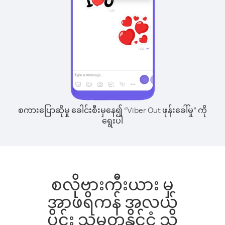
စကားပြောဆိုမှု ခေါင်းစီးမှနေ၍ “Viber Out ဖုန်းခေါ်မှု” ကို
ရွေးပါ
စလိုဗားကီးယား မှ
အာဖရိကန် အလယ်
ပိုင်း သမ္မတနိုင်ငံ သို့