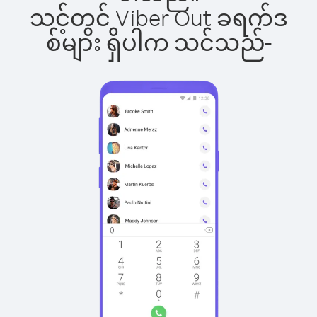
သင့်တွင် Viber Out ခရက်ဒ
စ်များ ရှိပါက သင်သည်-