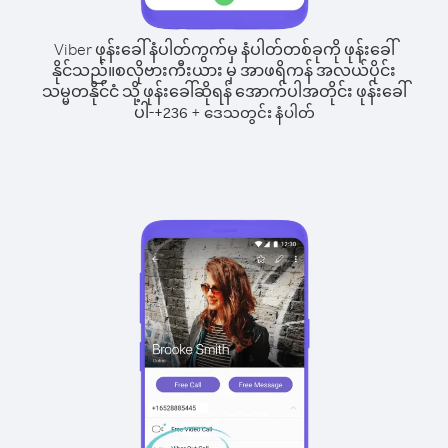
Viber ဖုန်းခေါ်နံပါတ်ကွက်မှ နံပါတ်တစ်ခုကို ဖုန်းခေါ်
နိုင်သည်။
စလိုဗားကီးယား မှ အာဖရိကန် အလယ်ပိုင်း
သမ္မတနိုင်ငံ သို့ ဖုန်းခေါ်ဆိုရန် အောက်ပါအတိုင်း ဖုန်းခေါ်
ပါ-
+
+
236
ဒေသတွင်း နံပါတ်