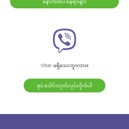
နောက်ထပ် နေရာများ
Viber မရှိသေးဘူးလား။
ခုပဲ ဒေါင်းလုတ်လုပ်လိုက်ပါ