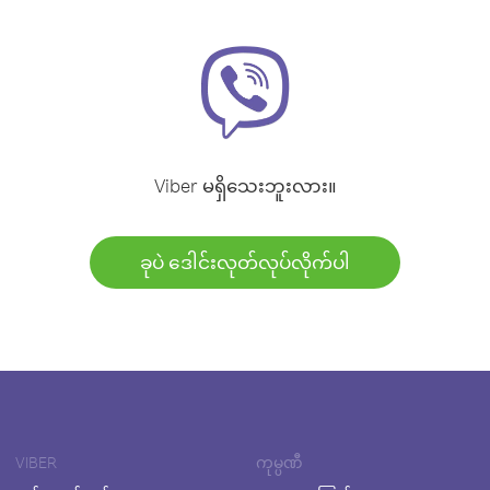
Viber မရှိသေးဘူးလား။
ခုပဲ ဒေါင်းလုတ်လုပ်လိုက်ပါ
VIBER
ကုမ္ပဏီ