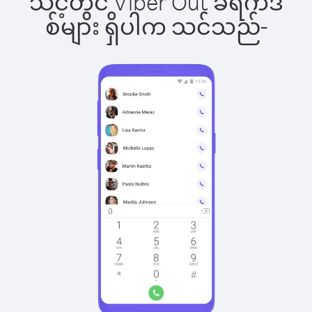
သင့်တွင် Viber Out ခရက်ဒ
စ်များ ရှိပါက သင်သည်-