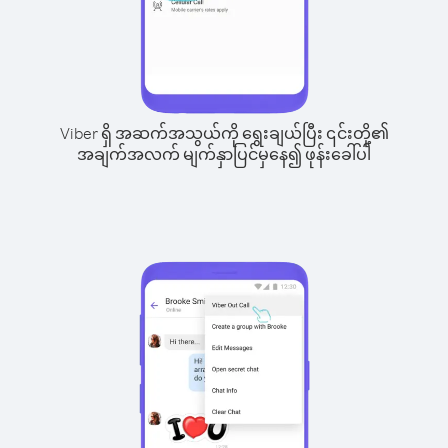
Viber ရှိ အဆက်အသွယ်ကို ရွေးချယ်ပြီး ၎င်းတို့၏
အချက်အလက် မျက်နှာပြင်မှနေ၍ ဖုန်းခေါ်ပါ