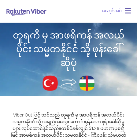
လော့ဂ်အင်
Togg
navig
တူရကီ မှ အာဖရိကန် အလယ်
ပိုင်း သမ္မတနိုင်ငံ သို့ ဖုန်းခေါ်
ဆိုပုံ
Viber Out ဖြင့် သင်သည် တူရကီ မှ အာဖရိကန် အလယ်ပိုင်း
သမ္မတနိုင်ငံ သို့ အရည်အသွေး ကောင်းမွန်သော ဖုန်းခေါ်ဆိုမှု
များ လုပ်ဆောင်နိုင်သည်။
တစ်မိနစ်လျှင် $1.26 ပမာဏမှစ၍
ဖြင့် အာဖရိကန် အလယ်ပိုင်း သမ္မတနိုင်ငံ - ကြိုးဖုန်း သို့မဟုတ်