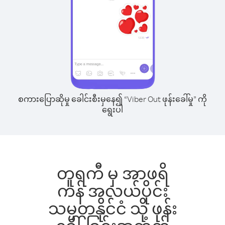
စကားပြောဆိုမှု ခေါင်းစီးမှနေ၍ “Viber Out ဖုန်းခေါ်မှု” ကို
ရွေးပါ
တူရကီ မှ အာဖရိ
ကန် အလယ်ပိုင်း
သမ္မတနိုင်ငံ သို့ ဖုန်း