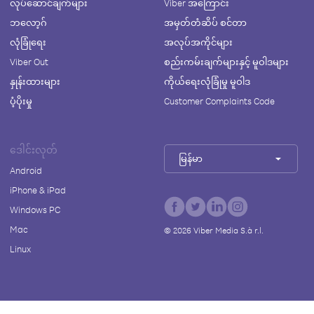
လုပ်ဆောင်ချက်များ
Viber အကြောင်း
ဘလော့ဂ်
အမှတ်တံဆိပ် စင်တာ
လုံခြုံရေး
အလုပ်အကိုင်များ
Viber Out
စည်းကမ်းချက်များနှင့် မူဝါဒများ
နှုန်းထားများ
ကိုယ်ရေးလုံခြုံမှု မူဝါဒ
ပံ့ပိုးမှု
Customer Complaints Code
ဒေါင်းလုတ်
မြန်မာ
Android
iPhone & iPad
Windows PC
Mac
©
2026
Viber Media S.à r.l.
Linux