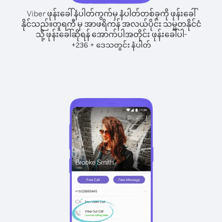
Viber ဖုန်းခေါ်နံပါတ်ကွက်မှ နံပါတ်တစ်ခုကို ဖုန်းခေါ်
နိုင်သည်။
တူရကီ မှ အာဖရိကန် အလယ်ပိုင်း သမ္မတနိုင်ငံ
သို့ ဖုန်းခေါ်ဆိုရန် အောက်ပါအတိုင်း ဖုန်းခေါ်ပါ-
+
+
236
ဒေသတွင်း နံပါတ်