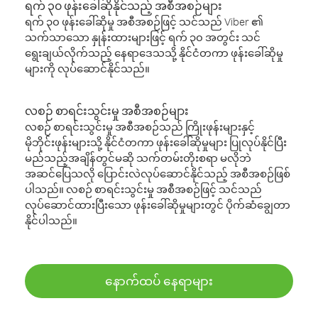
ရက် ၃၀ ဖုန်းခေါ်ဆိုနိုင်သည့် အစီအစဉ်များ
ရက် ၃၀ ဖုန်းခေါ်ဆိုမှု အစီအစဉ်ဖြင့် သင်သည် Viber ၏
သက်သာသော နှုန်းထားများဖြင့် ရက် ၃၀ အတွင်း သင်
ရွေးချယ်လိုက်သည့် နေရာဒေသသို့ နိုင်ငံတကာ ဖုန်းခေါ်ဆိုမှု
များကို လုပ်ဆောင်နိုင်သည်။
လစဉ် စာရင်းသွင်းမှု အစီအစဉ်များ
လစဉ် စာရင်းသွင်းမှု အစီအစဉ်သည် ကြိုးဖုန်းများနှင့်
မိုဘိုင်းဖုန်းများသို့ နိုင်ငံတကာ ဖုန်းခေါ်ဆိုမှုများ ပြုလုပ်နိုင်ပြီး
မည်သည့်အချိန်တွင်မဆို သက်တမ်းတိုးစရာ မလိုဘဲ
အဆင်ပြေသလို ပြောင်းလဲလုပ်ဆောင်နိုင်သည့် အစီအစဉ်ဖြစ်
ပါသည်။ လစဉ် စာရင်းသွင်းမှု အစီအစဉ်ဖြင့် သင်သည်
လုပ်ဆောင်ထားပြီးသော ဖုန်းခေါ်ဆိုမှုများတွင် ပိုက်ဆံချွေတာ
နိုင်ပါသည်။
နောက်ထပ် နေရာများ