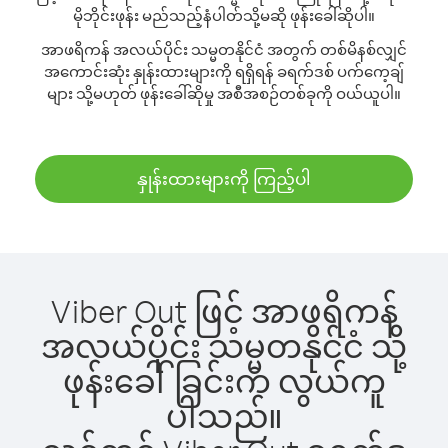
မိုဘိုင်းဖုန်း မည်သည့်နံပါတ်သို့မဆို ဖုန်းခေါ်ဆိုပါ။
အာဖရိကန် အလယ်ပိုင်း သမ္မတနိုင်ငံ အတွက် တစ်မိနစ်လျှင်
အကောင်းဆုံး နှုန်းထားများကို ရရှိရန် ခရက်ဒစ် ပက်ကေ့ချ်
များ သို့မဟုတ် ဖုန်းခေါ်ဆိုမှု အစီအစဉ်တစ်ခုကို ဝယ်ယူပါ။
နှုန်းထားများကို ကြည့်ပါ
Viber Out ဖြင့် အာဖရိကန်
အလယ်ပိုင်း သမ္မတနိုင်ငံ သို့
ဖုန်းခေါ်ခြင်းက လွယ်ကူ
ပါသည်။