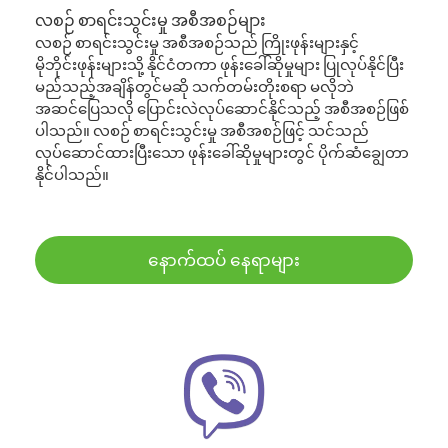
လစဉ် စာရင်းသွင်းမှု အစီအစဉ်များ
လစဉ် စာရင်းသွင်းမှု အစီအစဉ်သည် ကြိုးဖုန်းများနှင့်
မိုဘိုင်းဖုန်းများသို့ နိုင်ငံတကာ ဖုန်းခေါ်ဆိုမှုများ ပြုလုပ်နိုင်ပြီး
မည်သည့်အချိန်တွင်မဆို သက်တမ်းတိုးစရာ မလိုဘဲ
အဆင်ပြေသလို ပြောင်းလဲလုပ်ဆောင်နိုင်သည့် အစီအစဉ်ဖြစ်
ပါသည်။ လစဉ် စာရင်းသွင်းမှု အစီအစဉ်ဖြင့် သင်သည်
လုပ်ဆောင်ထားပြီးသော ဖုန်းခေါ်ဆိုမှုများတွင် ပိုက်ဆံချွေတာ
နိုင်ပါသည်။
နောက်ထပ် နေရာများ