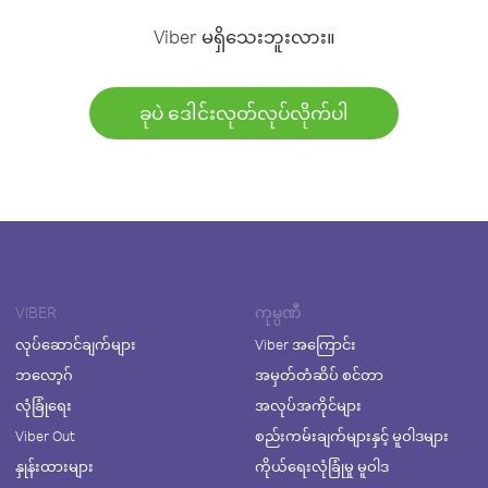
Viber မရှိသေးဘူးလား။
ခုပဲ ဒေါင်းလုတ်လုပ်လိုက်ပါ
VIBER
ကုမ္ပဏီ
လုပ်ဆောင်ချက်များ
Viber အကြောင်း
ဘလော့ဂ်
အမှတ်တံဆိပ် စင်တာ
လုံခြုံရေး
အလုပ်အကိုင်များ
Viber Out
စည်းကမ်းချက်များနှင့် မူဝါဒများ
နှုန်းထားများ
ကိုယ်ရေးလုံခြုံမှု မူဝါဒ