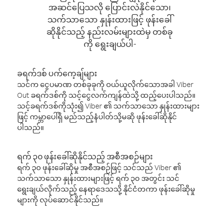
အဆင်ပြေသလို ပြောင်းလဲနိုင်သော၊
သက်သာသော နှုန်းထားဖြင့် ဖုန်းခေါ်
ဆိုနိုင်သည့် နည်းလမ်းများထဲမှ တစ်ခု
ကို ရွေးချယ်ပါ-
ခရက်ဒစ် ပက်ကေ့ချ်များ
သင်က ငွေပမာဏ တစ်ခုခုကို ဝယ်ယူလိုက်သောအခါ Viber
Out ခရက်ဒစ်ကို သင့်ငွေလက်ကျန်ထဲသို့ ထည့်ပေးပါသည်။
သင့်ခရက်ဒစ်ကိုသုံး၍ Viber ၏ သက်သာသော နှုန်းထားများ
ဖြင့် ကမ္ဘာပေါ်ရှိ မည်သည့်နံပါတ်သို့မဆို ဖုန်းခေါ်ဆိုနိုင်
ပါသည်။
ရက် ၃၀ ဖုန်းခေါ်ဆိုနိုင်သည့် အစီအစဉ်များ
ရက် ၃၀ ဖုန်းခေါ်ဆိုမှု အစီအစဉ်ဖြင့် သင်သည် Viber ၏
သက်သာသော နှုန်းထားများဖြင့် ရက် ၃၀ အတွင်း သင်
ရွေးချယ်လိုက်သည့် နေရာဒေသသို့ နိုင်ငံတကာ ဖုန်းခေါ်ဆိုမှု
များကို လုပ်ဆောင်နိုင်သည်။