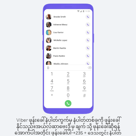
Viber ဖုန်းခေါ်နံပါတ်ကွက်မှ နံပါတ်တစ်ခုကို ဖုန်းခေါ်
နိုင်သည်။
အယ်လ်ဆာဗေးဒို မှ ချက် သို့ ဖုန်းခေါ်ဆိုရန်
အောက်ပါအတိုင်း ဖုန်းခေါ်ပါ-
+
+
235
ဒေသတွင်း နံပါတ်