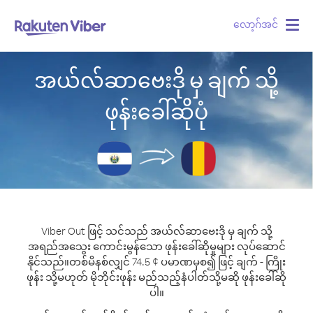
လော့ဂ်အင်
Togg
navig
အယ်လ်ဆာဗေးဒို မှ ချက် သို့
ဖုန်းခေါ်ဆိုပုံ
Viber Out ဖြင့် သင်သည် အယ်လ်ဆာဗေးဒို မှ ချက် သို့
အရည်အသွေး ကောင်းမွန်သော ဖုန်းခေါ်ဆိုမှုများ လုပ်ဆောင်
နိုင်သည်။
တစ်မိနစ်လျှင် 74.5 ¢ ပမာဏမှစ၍ ဖြင့် ချက် - ကြိုး
ဖုန်း သို့မဟုတ် မိုဘိုင်းဖုန်း မည်သည့်နံပါတ်သို့မဆို ဖုန်းခေါ်ဆို
ပါ။