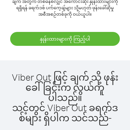
ချက် အတွက် တစ်မိနစ်လျှင် အကောင်းဆုံး နှုန်းထားများကို
ရရှိရန် ခရက်ဒစ် ပက်ကေ့ချ်များ သို့မဟုတ် ဖုန်းခေါ်ဆိုမှု
အစီအစဉ်တစ်ခုကို ဝယ်ယူပါ။
နှုန်းထားများကို ကြည့်ပါ
Viber Out ဖြင့် ချက် သို့ ဖုန်း
ခေါ်ခြင်းက လွယ်ကူ
ပါသည်။
သင့်တွင် Viber Out ခရက်ဒ
စ်များ ရှိပါက သင်သည်-