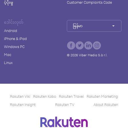
ပံ့ပိုးမှု
Customer Complaints Code
ဒေါင်းလုတ်
မြန်မာ
Android
iPhone & iPad
Windows PC
Mac
©
2026
Viber Media S.à r.l.
Linux
Rakuten Viki
Rakuten Kobo
Rakuten Travel
Rakuten Marketing
Rakuten Insight
Rakuten TV
About Rakuten