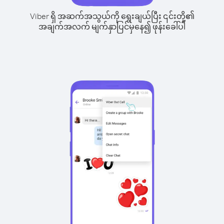
Viber ရှိ အဆက်အသွယ်ကို ရွေးချယ်ပြီး ၎င်းတို့၏
အချက်အလက် မျက်နှာပြင်မှနေ၍ ဖုန်းခေါ်ပါ