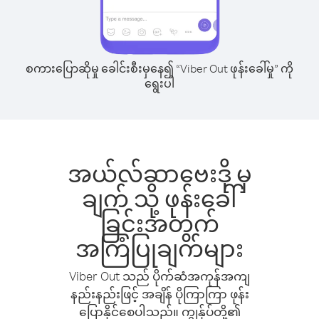
စကားပြောဆိုမှု ခေါင်းစီးမှနေ၍ “Viber Out ဖုန်းခေါ်မှု” ကို
ရွေးပါ
အယ်လ်ဆာဗေးဒို မှ
ချက် သို့ ဖုန်းခေါ်
ခြင်းအတွက်
အကြံပြုချက်များ
Viber Out သည် ပိုက်ဆံအကုန်အကျ
နည်းနည်းဖြင့် အချိန် ပိုကြာကြာ ဖုန်း
ပြောနိုင်စေပါသည်။ ကျွန်ုပ်တို့၏