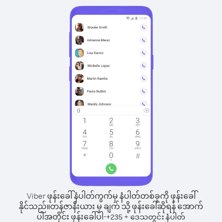
Viber ဖုန်းခေါ်နံပါတ်ကွက်မှ နံပါတ်တစ်ခုကို ဖုန်းခေါ်
နိုင်သည်။
တန်ဇာနီးယား မှ ချက် သို့ ဖုန်းခေါ်ဆိုရန် အောက်
ပါအတိုင်း ဖုန်းခေါ်ပါ-
+
+
235
ဒေသတွင်း နံပါတ်