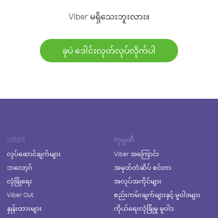
Viber မရှိသေးဘူးလား။
ခုပဲ ဒေါင်းလုတ်လုပ်လိုက်ပါ
VIBER
ကုမ္ပဏီ
လုပ်ဆောင်ချက်များ
Viber အကြောင်း
ဘလော့ဂ်
အမှတ်တံဆိပ် စင်တာ
လုံခြုံရေး
အလုပ်အကိုင်များ
Viber Out
စည်းကမ်းချက်များနှင့် မူဝါဒများ
နှုန်းထားများ
ကိုယ်ရေးလုံခြုံမှု မူဝါဒ