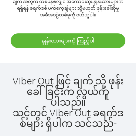
ချက် အတွက် တစ်မိနစ်လျှင် အကောင်းဆုံး နှုန်းထားများကို
ရရှိရန် ခရက်ဒစ် ပက်ကေ့ချ်များ သို့မဟုတ် ဖုန်းခေါ်ဆိုမှု
အစီအစဉ်တစ်ခုကို ဝယ်ယူပါ။
နှုန်းထားများကို ကြည့်ပါ
Viber Out ဖြင့် ချက် သို့ ဖုန်း
ခေါ်ခြင်းက လွယ်ကူ
ပါသည်။
သင့်တွင် Viber Out ခရက်ဒ
စ်များ ရှိပါက သင်သည်-