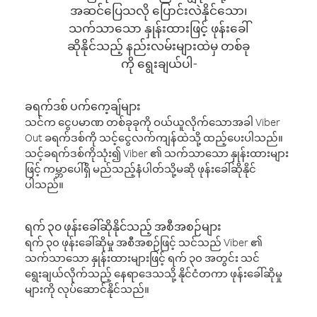
အဆင်ပြေသလို ပြောင်းလဲနိုင်သော၊
သက်သာသော နှုန်းထားဖြင့် ဖုန်းခေါ်
ဆိုနိုင်သည့် နည်းလမ်းများထဲမှ တစ်ခု
ကို ရွေးချယ်ပါ-
ခရက်ဒစ် ပက်ကေ့ချ်များ
သင်က ငွေပမာဏ တစ်ခုခုကို ဝယ်ယူလိုက်သောအခါ Viber
Out ခရက်ဒစ်ကို သင့်ငွေလက်ကျန်ထဲသို့ ထည့်ပေးပါသည်။
သင့်ခရက်ဒစ်ကိုသုံး၍ Viber ၏ သက်သာသော နှုန်းထားများ
ဖြင့် ကမ္ဘာပေါ်ရှိ မည်သည့်နံပါတ်သို့မဆို ဖုန်းခေါ်ဆိုနိုင်
ပါသည်။
ရက် ၃၀ ဖုန်းခေါ်ဆိုနိုင်သည့် အစီအစဉ်များ
ရက် ၃၀ ဖုန်းခေါ်ဆိုမှု အစီအစဉ်ဖြင့် သင်သည် Viber ၏
သက်သာသော နှုန်းထားများဖြင့် ရက် ၃၀ အတွင်း သင်
ရွေးချယ်လိုက်သည့် နေရာဒေသသို့ နိုင်ငံတကာ ဖုန်းခေါ်ဆိုမှု
များကို လုပ်ဆောင်နိုင်သည်။