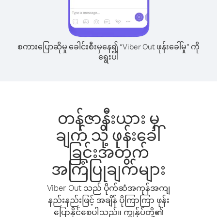
စကားပြောဆိုမှု ခေါင်းစီးမှနေ၍ “Viber Out ဖုန်းခေါ်မှု” ကို
ရွေးပါ
တန်ဇာနီးယား မှ
ချက် သို့ ဖုန်းခေါ်
ခြင်းအတွက်
အကြံပြုချက်များ
Viber Out သည် ပိုက်ဆံအကုန်အကျ
နည်းနည်းဖြင့် အချိန် ပိုကြာကြာ ဖုန်း
ပြောနိုင်စေပါသည်။ ကျွန်ုပ်တို့၏