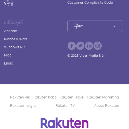
ပံ့ပိုးမှု
Customer Complaints Code
ဒေါင်းလုတ်
မြန်မာ
Android
iPhone & iPad
Windows PC
Mac
©
2026
Viber Media S.à r.l.
Linux
Rakuten Viki
Rakuten Kobo
Rakuten Travel
Rakuten Marketing
Rakuten Insight
Rakuten TV
About Rakuten