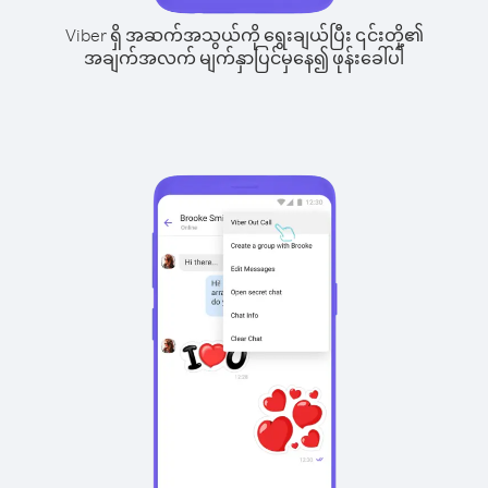
Viber ရှိ အဆက်အသွယ်ကို ရွေးချယ်ပြီး ၎င်းတို့၏
အချက်အလက် မျက်နှာပြင်မှနေ၍ ဖုန်းခေါ်ပါ