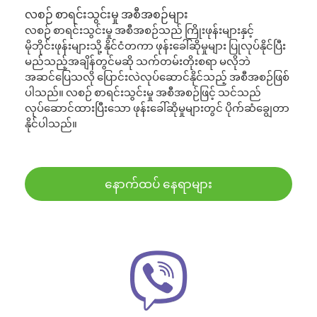
လစဉ် စာရင်းသွင်းမှု အစီအစဉ်များ
လစဉ် စာရင်းသွင်းမှု အစီအစဉ်သည် ကြိုးဖုန်းများနှင့်
မိုဘိုင်းဖုန်းများသို့ နိုင်ငံတကာ ဖုန်းခေါ်ဆိုမှုများ ပြုလုပ်နိုင်ပြီး
မည်သည့်အချိန်တွင်မဆို သက်တမ်းတိုးစရာ မလိုဘဲ
အဆင်ပြေသလို ပြောင်းလဲလုပ်ဆောင်နိုင်သည့် အစီအစဉ်ဖြစ်
ပါသည်။ လစဉ် စာရင်းသွင်းမှု အစီအစဉ်ဖြင့် သင်သည်
လုပ်ဆောင်ထားပြီးသော ဖုန်းခေါ်ဆိုမှုများတွင် ပိုက်ဆံချွေတာ
နိုင်ပါသည်။
နောက်ထပ် နေရာများ