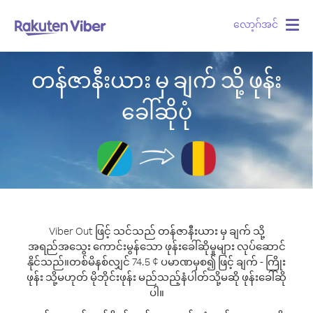
လော့ဂ်အင်
Togg
navig
တန်ဇာနီးယား မှ ချက် သို့ ဖုန်း
ခေါ်ဆိုပုံ
Viber Out ဖြင့် သင်သည် တန်ဇာနီးယား မှ ချက် သို့
အရည်အသွေး ကောင်းမွန်သော ဖုန်းခေါ်ဆိုမှုများ လုပ်ဆောင်
နိုင်သည်။
တစ်မိနစ်လျှင် 74.5 ¢ ပမာဏမှစ၍ ဖြင့် ချက် - ကြိုး
ဖုန်း သို့မဟုတ် မိုဘိုင်းဖုန်း မည်သည့်နံပါတ်သို့မဆို ဖုန်းခေါ်ဆို
ပါ။