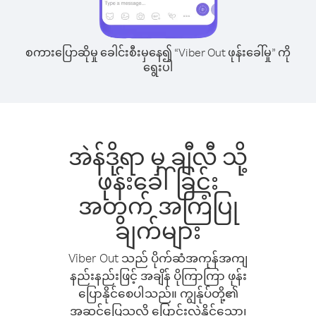
စကားပြောဆိုမှု ခေါင်းစီးမှနေ၍ “Viber Out ဖုန်းခေါ်မှု” ကို
ရွေးပါ
အဲန်ဒိုရာ မှ ချီလီ သို့
ဖုန်းခေါ်ခြင်း
အတွက် အကြံပြု
ချက်များ
Viber Out သည် ပိုက်ဆံအကုန်အကျ
နည်းနည်းဖြင့် အချိန် ပိုကြာကြာ ဖုန်း
ပြောနိုင်စေပါသည်။ ကျွန်ုပ်တို့၏
အဆင်ပြေသလို ပြောင်းလဲနိုင်သော၊