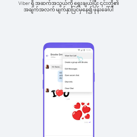
Viber ရှိ အဆက်အသွယ်ကို ရွေးချယ်ပြီး ၎င်းတို့၏
အချက်အလက် မျက်နှာပြင်မှနေ၍ ဖုန်းခေါ်ပါ