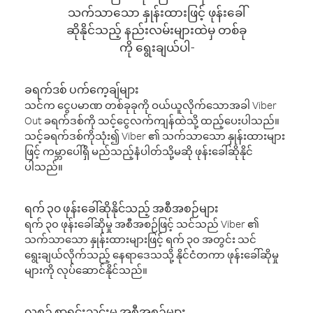
သက်သာသော နှုန်းထားဖြင့် ဖုန်းခေါ်
ဆိုနိုင်သည့် နည်းလမ်းများထဲမှ တစ်ခု
ကို ရွေးချယ်ပါ-
ခရက်ဒစ် ပက်ကေ့ချ်များ
သင်က ငွေပမာဏ တစ်ခုခုကို ဝယ်ယူလိုက်သောအခါ Viber
Out ခရက်ဒစ်ကို သင့်ငွေလက်ကျန်ထဲသို့ ထည့်ပေးပါသည်။
သင့်ခရက်ဒစ်ကိုသုံး၍ Viber ၏ သက်သာသော နှုန်းထားများ
ဖြင့် ကမ္ဘာပေါ်ရှိ မည်သည့်နံပါတ်သို့မဆို ဖုန်းခေါ်ဆိုနိုင်
ပါသည်။
ရက် ၃၀ ဖုန်းခေါ်ဆိုနိုင်သည့် အစီအစဉ်များ
ရက် ၃၀ ဖုန်းခေါ်ဆိုမှု အစီအစဉ်ဖြင့် သင်သည် Viber ၏
သက်သာသော နှုန်းထားများဖြင့် ရက် ၃၀ အတွင်း သင်
ရွေးချယ်လိုက်သည့် နေရာဒေသသို့ နိုင်ငံတကာ ဖုန်းခေါ်ဆိုမှု
များကို လုပ်ဆောင်နိုင်သည်။
လစဉ် စာရင်းသွင်းမှု အစီအစဉ်များ