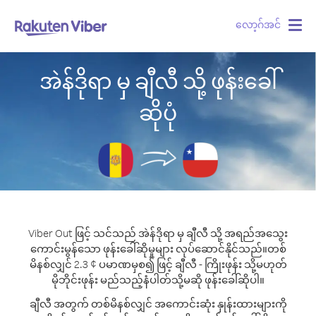
လော့ဂ်အင်
Togg
navig
အဲန်ဒိုရာ မှ ချီလီ သို့ ဖုန်းခေါ်
ဆိုပုံ
Viber Out ဖြင့် သင်သည် အဲန်ဒိုရာ မှ ချီလီ သို့ အရည်အသွေး
ကောင်းမွန်သော ဖုန်းခေါ်ဆိုမှုများ လုပ်ဆောင်နိုင်သည်။
တစ်
မိနစ်လျှင် 2.3 ¢ ပမာဏမှစ၍ ဖြင့် ချီလီ - ကြိုးဖုန်း သို့မဟုတ်
မိုဘိုင်းဖုန်း မည်သည့်နံပါတ်သို့မဆို ဖုန်းခေါ်ဆိုပါ။
ချီလီ အတွက် တစ်မိနစ်လျှင် အကောင်းဆုံး နှုန်းထားများကို