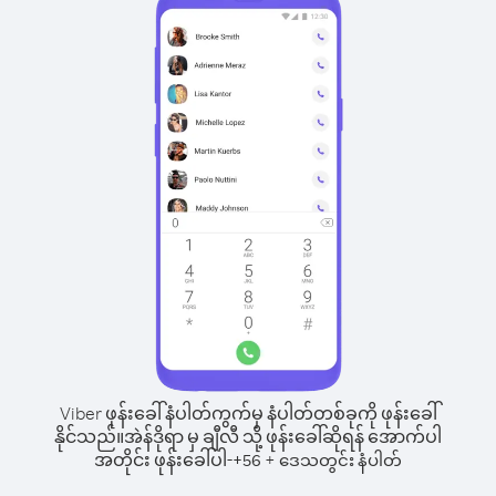
Viber ဖုန်းခေါ်နံပါတ်ကွက်မှ နံပါတ်တစ်ခုကို ဖုန်းခေါ်
နိုင်သည်။
အဲန်ဒိုရာ မှ ချီလီ သို့ ဖုန်းခေါ်ဆိုရန် အောက်ပါ
အတိုင်း ဖုန်းခေါ်ပါ-
+
+
56
ဒေသတွင်း နံပါတ်