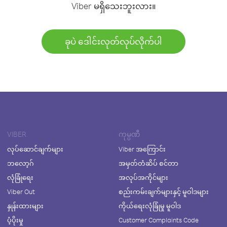
Viber မရှိသေးဘူးလား။
ခုပဲ ဒေါင်းလုတ်လုပ်လိုက်ပါ
VIBER
ကုမ္ပဏီ
လုပ်ဆောင်ချက်များ
Viber အကြောင်း
ဘလော့ဂ်
အမှတ်တံဆိပ် စင်တာ
လုံခြုံရေး
အလုပ်အကိုင်များ
Viber Out
စည်းကမ်းချက်များနှင့် မူဝါဒများ
နှုန်းထားများ
ကိုယ်ရေးလုံခြုံမှု မူဝါဒ
ပံ့ပိုးမှု
Customer Complaints Code