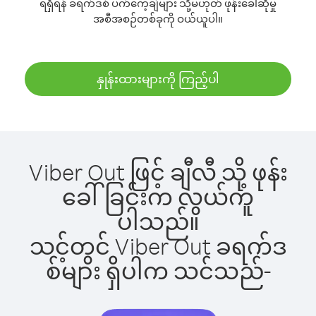
ရရှိရန် ခရက်ဒစ် ပက်ကေ့ချ်များ သို့မဟုတ် ဖုန်းခေါ်ဆိုမှု
အစီအစဉ်တစ်ခုကို ဝယ်ယူပါ။
နှုန်းထားများကို ကြည့်ပါ
Viber Out ဖြင့် ချီလီ သို့ ဖုန်း
ခေါ်ခြင်းက လွယ်ကူ
ပါသည်။
သင့်တွင် Viber Out ခရက်ဒ
စ်များ ရှိပါက သင်သည်-