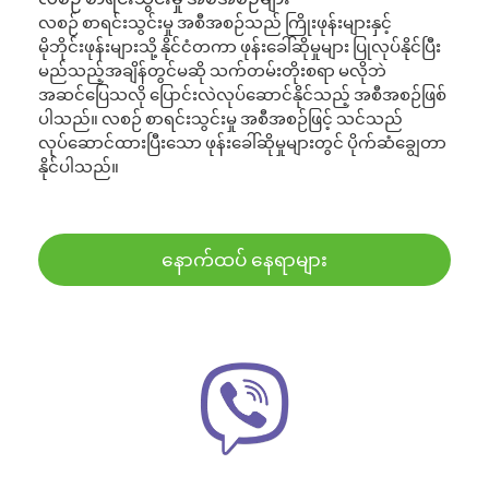
လစဉ် စာရင်းသွင်းမှု အစီအစဉ်သည် ကြိုးဖုန်းများနှင့်
မိုဘိုင်းဖုန်းများသို့ နိုင်ငံတကာ ဖုန်းခေါ်ဆိုမှုများ ပြုလုပ်နိုင်ပြီး
မည်သည့်အချိန်တွင်မဆို သက်တမ်းတိုးစရာ မလိုဘဲ
အဆင်ပြေသလို ပြောင်းလဲလုပ်ဆောင်နိုင်သည့် အစီအစဉ်ဖြစ်
ပါသည်။ လစဉ် စာရင်းသွင်းမှု အစီအစဉ်ဖြင့် သင်သည်
လုပ်ဆောင်ထားပြီးသော ဖုန်းခေါ်ဆိုမှုများတွင် ပိုက်ဆံချွေတာ
နိုင်ပါသည်။
နောက်ထပ် နေရာများ