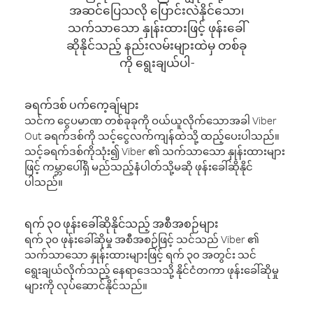
အဆင်ပြေသလို ပြောင်းလဲနိုင်သော၊
သက်သာသော နှုန်းထားဖြင့် ဖုန်းခေါ်
ဆိုနိုင်သည့် နည်းလမ်းများထဲမှ တစ်ခု
ကို ရွေးချယ်ပါ-
ခရက်ဒစ် ပက်ကေ့ချ်များ
သင်က ငွေပမာဏ တစ်ခုခုကို ဝယ်ယူလိုက်သောအခါ Viber
Out ခရက်ဒစ်ကို သင့်ငွေလက်ကျန်ထဲသို့ ထည့်ပေးပါသည်။
သင့်ခရက်ဒစ်ကိုသုံး၍ Viber ၏ သက်သာသော နှုန်းထားများ
ဖြင့် ကမ္ဘာပေါ်ရှိ မည်သည့်နံပါတ်သို့မဆို ဖုန်းခေါ်ဆိုနိုင်
ပါသည်။
ရက် ၃၀ ဖုန်းခေါ်ဆိုနိုင်သည့် အစီအစဉ်များ
ရက် ၃၀ ဖုန်းခေါ်ဆိုမှု အစီအစဉ်ဖြင့် သင်သည် Viber ၏
သက်သာသော နှုန်းထားများဖြင့် ရက် ၃၀ အတွင်း သင်
ရွေးချယ်လိုက်သည့် နေရာဒေသသို့ နိုင်ငံတကာ ဖုန်းခေါ်ဆိုမှု
များကို လုပ်ဆောင်နိုင်သည်။