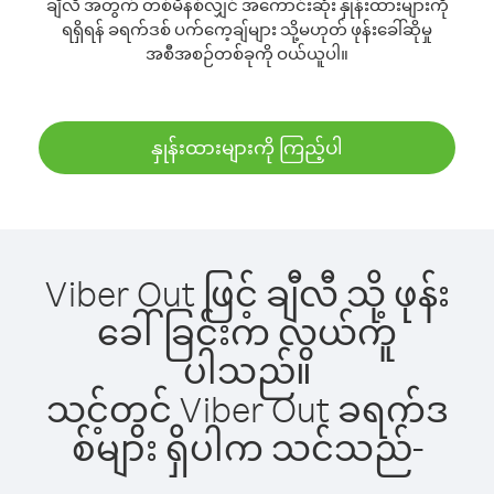
ချီလီ အတွက် တစ်မိနစ်လျှင် အကောင်းဆုံး နှုန်းထားများကို
ရရှိရန် ခရက်ဒစ် ပက်ကေ့ချ်များ သို့မဟုတ် ဖုန်းခေါ်ဆိုမှု
အစီအစဉ်တစ်ခုကို ဝယ်ယူပါ။
နှုန်းထားများကို ကြည့်ပါ
Viber Out ဖြင့် ချီလီ သို့ ဖုန်း
ခေါ်ခြင်းက လွယ်ကူ
ပါသည်။
သင့်တွင် Viber Out ခရက်ဒ
စ်များ ရှိပါက သင်သည်-