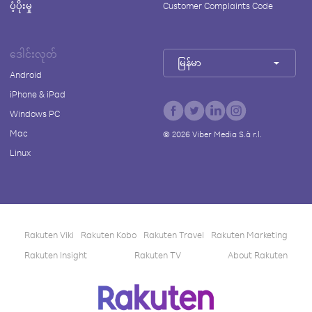
ပံ့ပိုးမှု
Customer Complaints Code
ဒေါင်းလုတ်
မြန်မာ
Android
iPhone & iPad
Windows PC
Mac
©
2026
Viber Media S.à r.l.
Linux
Rakuten Viki
Rakuten Kobo
Rakuten Travel
Rakuten Marketing
Rakuten Insight
Rakuten TV
About Rakuten