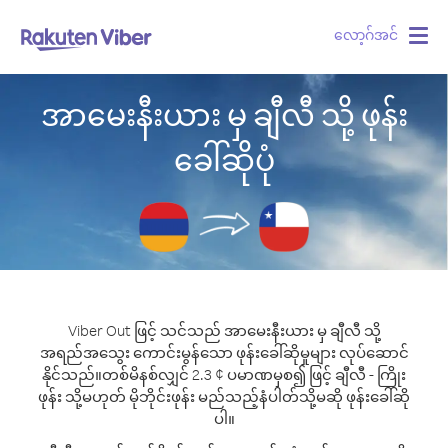
လော့ဂ်အင်
Togg
navig
အာမေးနီးယား မှ ချီလီ သို့ ဖုန်း
ခေါ်ဆိုပုံ
Viber Out ဖြင့် သင်သည် အာမေးနီးယား မှ ချီလီ သို့
အရည်အသွေး ကောင်းမွန်သော ဖုန်းခေါ်ဆိုမှုများ လုပ်ဆောင်
နိုင်သည်။
တစ်မိနစ်လျှင် 2.3 ¢ ပမာဏမှစ၍ ဖြင့် ချီလီ - ကြိုး
ဖုန်း သို့မဟုတ် မိုဘိုင်းဖုန်း မည်သည့်နံပါတ်သို့မဆို ဖုန်းခေါ်ဆို
ပါ။