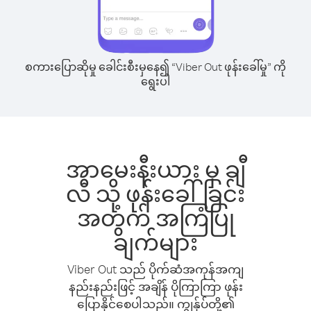
စကားပြောဆိုမှု ခေါင်းစီးမှနေ၍ “Viber Out ဖုန်းခေါ်မှု” ကို
ရွေးပါ
အာမေးနီးယား မှ ချီ
လီ သို့ ဖုန်းခေါ်ခြင်း
အတွက် အကြံပြု
ချက်များ
Viber Out သည် ပိုက်ဆံအကုန်အကျ
နည်းနည်းဖြင့် အချိန် ပိုကြာကြာ ဖုန်း
ပြောနိုင်စေပါသည်။ ကျွန်ုပ်တို့၏