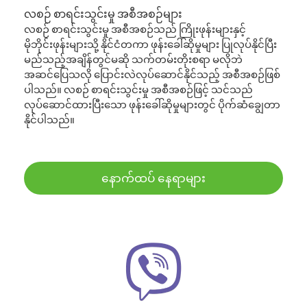
လစဉ် စာရင်းသွင်းမှု အစီအစဉ်များ
လစဉ် စာရင်းသွင်းမှု အစီအစဉ်သည် ကြိုးဖုန်းများနှင့်
မိုဘိုင်းဖုန်းများသို့ နိုင်ငံတကာ ဖုန်းခေါ်ဆိုမှုများ ပြုလုပ်နိုင်ပြီး
မည်သည့်အချိန်တွင်မဆို သက်တမ်းတိုးစရာ မလိုဘဲ
အဆင်ပြေသလို ပြောင်းလဲလုပ်ဆောင်နိုင်သည့် အစီအစဉ်ဖြစ်
ပါသည်။ လစဉ် စာရင်းသွင်းမှု အစီအစဉ်ဖြင့် သင်သည်
လုပ်ဆောင်ထားပြီးသော ဖုန်းခေါ်ဆိုမှုများတွင် ပိုက်ဆံချွေတာ
နိုင်ပါသည်။
နောက်ထပ် နေရာများ