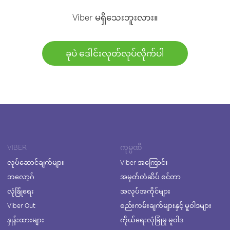
Viber မရှိသေးဘူးလား။
ခုပဲ ဒေါင်းလုတ်လုပ်လိုက်ပါ
VIBER
ကုမ္ပဏီ
လုပ်ဆောင်ချက်များ
Viber အကြောင်း
ဘလော့ဂ်
အမှတ်တံဆိပ် စင်တာ
လုံခြုံရေး
အလုပ်အကိုင်များ
Viber Out
စည်းကမ်းချက်များနှင့် မူဝါဒများ
နှုန်းထားများ
ကိုယ်ရေးလုံခြုံမှု မူဝါဒ