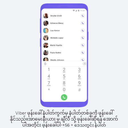
Viber ဖုန်းခေါ်နံပါတ်ကွက်မှ နံပါတ်တစ်ခုကို ဖုန်းခေါ်
နိုင်သည်။
အာမေးနီးယား မှ ချီလီ သို့ ဖုန်းခေါ်ဆိုရန် အောက်
ပါအတိုင်း ဖုန်းခေါ်ပါ-
+
+
56
ဒေသတွင်း နံပါတ်