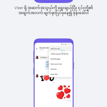
Viber ရှိ အဆက်အသွယ်ကို ရွေးချယ်ပြီး ၎င်းတို့၏
အချက်အလက် မျက်နှာပြင်မှနေ၍ ဖုန်းခေါ်ပါ