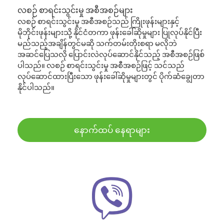
လစဉ် စာရင်းသွင်းမှု အစီအစဉ်များ
လစဉ် စာရင်းသွင်းမှု အစီအစဉ်သည် ကြိုးဖုန်းများနှင့်
မိုဘိုင်းဖုန်းများသို့ နိုင်ငံတကာ ဖုန်းခေါ်ဆိုမှုများ ပြုလုပ်နိုင်ပြီး
မည်သည့်အချိန်တွင်မဆို သက်တမ်းတိုးစရာ မလိုဘဲ
အဆင်ပြေသလို ပြောင်းလဲလုပ်ဆောင်နိုင်သည့် အစီအစဉ်ဖြစ်
ပါသည်။ လစဉ် စာရင်းသွင်းမှု အစီအစဉ်ဖြင့် သင်သည်
လုပ်ဆောင်ထားပြီးသော ဖုန်းခေါ်ဆိုမှုများတွင် ပိုက်ဆံချွေတာ
နိုင်ပါသည်။
နောက်ထပ် နေရာများ