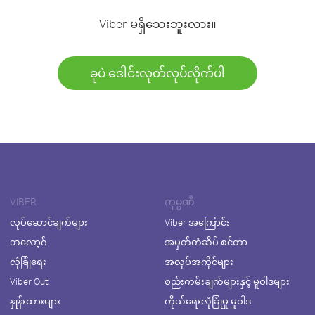
Viber မရှိသေးဘူးလား။
ခုပဲ ဒေါင်းလုတ်လုပ်လိုက်ပါ
VIBER
ကုမ္ပဏီ
လုပ်ဆောင်ချက်များ
Viber အကြောင်း
ဘလော့ဂ်
အမှတ်တံဆိပ် စင်တာ
လုံခြုံရေး
အလုပ်အကိုင်များ
Viber Out
စည်းကမ်းချက်များနှင့် မူဝါဒများ
နှုန်းထားများ
ကိုယ်ရေးလုံခြုံမှု မူဝါဒ