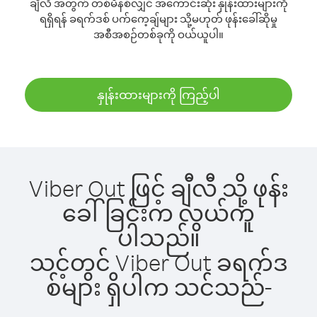
ချီလီ အတွက် တစ်မိနစ်လျှင် အကောင်းဆုံး နှုန်းထားများကို
ရရှိရန် ခရက်ဒစ် ပက်ကေ့ချ်များ သို့မဟုတ် ဖုန်းခေါ်ဆိုမှု
အစီအစဉ်တစ်ခုကို ဝယ်ယူပါ။
နှုန်းထားများကို ကြည့်ပါ
Viber Out ဖြင့် ချီလီ သို့ ဖုန်း
ခေါ်ခြင်းက လွယ်ကူ
ပါသည်။
သင့်တွင် Viber Out ခရက်ဒ
စ်များ ရှိပါက သင်သည်-