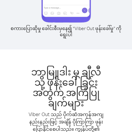
စကားပြောဆိုမှု ခေါင်းစီးမှနေ၍ “Viber Out ဖုန်းခေါ်မှု” ကို
ရွေးပါ
ဘာမြူဒါး မှ ချီလီ
သို့ ဖုန်းခေါ်ခြင်း
အတွက် အကြံပြု
ချက်များ
Viber Out သည် ပိုက်ဆံအကုန်အကျ
နည်းနည်းဖြင့် အချိန် ပိုကြာကြာ ဖုန်း
ပြောနိုင်စေပါသည်။ ကျွန်ုပ်တို့၏