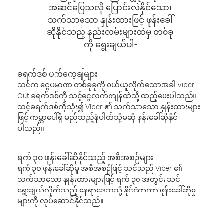
အဆင်ပြေသလို ပြောင်းလဲနိုင်သော၊
သက်သာသော နှုန်းထားဖြင့် ဖုန်းခေါ်
ဆိုနိုင်သည့် နည်းလမ်းများထဲမှ တစ်ခု
ကို ရွေးချယ်ပါ-
ခရက်ဒစ် ပက်ကေ့ချ်များ
သင်က ငွေပမာဏ တစ်ခုခုကို ဝယ်ယူလိုက်သောအခါ Viber
Out ခရက်ဒစ်ကို သင့်ငွေလက်ကျန်ထဲသို့ ထည့်ပေးပါသည်။
သင့်ခရက်ဒစ်ကိုသုံး၍ Viber ၏ သက်သာသော နှုန်းထားများ
ဖြင့် ကမ္ဘာပေါ်ရှိ မည်သည့်နံပါတ်သို့မဆို ဖုန်းခေါ်ဆိုနိုင်
ပါသည်။
ရက် ၃၀ ဖုန်းခေါ်ဆိုနိုင်သည့် အစီအစဉ်များ
ရက် ၃၀ ဖုန်းခေါ်ဆိုမှု အစီအစဉ်ဖြင့် သင်သည် Viber ၏
သက်သာသော နှုန်းထားများဖြင့် ရက် ၃၀ အတွင်း သင်
ရွေးချယ်လိုက်သည့် နေရာဒေသသို့ နိုင်ငံတကာ ဖုန်းခေါ်ဆိုမှု
များကို လုပ်ဆောင်နိုင်သည်။