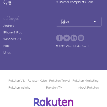
ပံ့ပိုးမှု
Customer Complaints Code
ဒေါင်းလုတ်
မြန်မာ
Android
iPhone & iPad
Windows PC
Mac
©
2026
Viber Media S.à r.l.
Linux
Rakuten Viki
Rakuten Kobo
Rakuten Travel
Rakuten Marketing
Rakuten Insight
Rakuten TV
About Rakuten