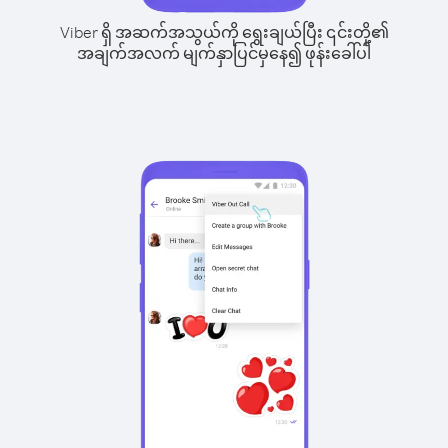
Viber ရှိ အဆက်အသွယ်ကို ရွေးချယ်ပြီး ၎င်းတို့၏
အချက်အလက် မျက်နှာပြင်မှနေ၍ ဖုန်းခေါ်ပါ