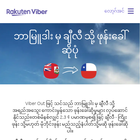
လော့ဂ်အင်
Togg
navig
ဘာမြူဒါး မှ ချီလီ သို့ ဖုန်းခေါ်
ဆိုပုံ
Viber Out ဖြင့် သင်သည် ဘာမြူဒါး မှ ချီလီ သို့
အရည်အသွေး ကောင်းမွန်သော ဖုန်းခေါ်ဆိုမှုများ လုပ်ဆောင်
နိုင်သည်။
တစ်မိနစ်လျှင် 2.3 ¢ ပမာဏမှစ၍ ဖြင့် ချီလီ - ကြိုး
ဖုန်း သို့မဟုတ် မိုဘိုင်းဖုန်း မည်သည့်နံပါတ်သို့မဆို ဖုန်းခေါ်ဆို
ပါ။