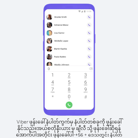
Viber ဖုန်းခေါ်နံပါတ်ကွက်မှ နံပါတ်တစ်ခုကို ဖုန်းခေါ်
နိုင်သည်။
အယ်စတိုနီးယား မှ ချီလီ သို့ ဖုန်းခေါ်ဆိုရန်
အောက်ပါအတိုင်း ဖုန်းခေါ်ပါ-
+
+
56
ဒေသတွင်း နံပါတ်