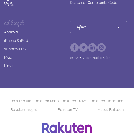
ပံ့ပိုးမှု
Customer Complaints Code
ဒေါင်းလုတ်
မြန်မာ
Android
iPhone & iPad
Windows PC
Mac
©
2026
Viber Media S.à r.l.
Linux
Rakuten Viki
Rakuten Kobo
Rakuten Travel
Rakuten Marketing
Rakuten Insight
Rakuten TV
About Rakuten