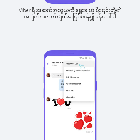
Viber ရှိ အဆက်အသွယ်ကို ရွေးချယ်ပြီး ၎င်းတို့၏
အချက်အလက် မျက်နှာပြင်မှနေ၍ ဖုန်းခေါ်ပါ