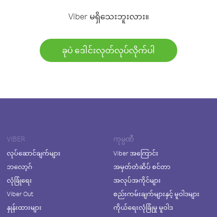
Viber မရှိသေးဘူးလား။
ခုပဲ ဒေါင်းလုတ်လုပ်လိုက်ပါ
VIBER
ကုမ္ပဏီ
လုပ်ဆောင်ချက်များ
Viber အကြောင်း
ဘလော့ဂ်
အမှတ်တံဆိပ် စင်တာ
လုံခြုံရေး
အလုပ်အကိုင်များ
Viber Out
စည်းကမ်းချက်များနှင့် မူဝါဒများ
နှုန်းထားများ
ကိုယ်ရေးလုံခြုံမှု မူဝါဒ