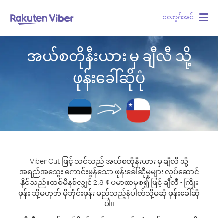
လော့ဂ်အင်
Togg
navig
အယ်စတိုနီးယား မှ ချီလီ သို့
ဖုန်းခေါ်ဆိုပုံ
Viber Out ဖြင့် သင်သည် အယ်စတိုနီးယား မှ ချီလီ သို့
အရည်အသွေး ကောင်းမွန်သော ဖုန်းခေါ်ဆိုမှုများ လုပ်ဆောင်
နိုင်သည်။
တစ်မိနစ်လျှင် 2.8 ¢ ပမာဏမှစ၍ ဖြင့် ချီလီ - ကြိုး
ဖုန်း သို့မဟုတ် မိုဘိုင်းဖုန်း မည်သည့်နံပါတ်သို့မဆို ဖုန်းခေါ်ဆို
ပါ။