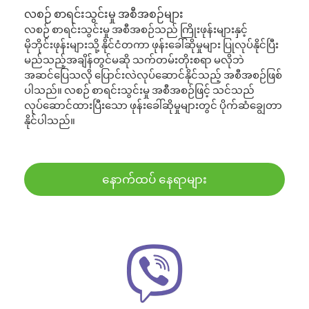
လစဉ် စာရင်းသွင်းမှု အစီအစဉ်များ
လစဉ် စာရင်းသွင်းမှု အစီအစဉ်သည် ကြိုးဖုန်းများနှင့်
မိုဘိုင်းဖုန်းများသို့ နိုင်ငံတကာ ဖုန်းခေါ်ဆိုမှုများ ပြုလုပ်နိုင်ပြီး
မည်သည့်အချိန်တွင်မဆို သက်တမ်းတိုးစရာ မလိုဘဲ
အဆင်ပြေသလို ပြောင်းလဲလုပ်ဆောင်နိုင်သည့် အစီအစဉ်ဖြစ်
ပါသည်။ လစဉ် စာရင်းသွင်းမှု အစီအစဉ်ဖြင့် သင်သည်
လုပ်ဆောင်ထားပြီးသော ဖုန်းခေါ်ဆိုမှုများတွင် ပိုက်ဆံချွေတာ
နိုင်ပါသည်။
နောက်ထပ် နေရာများ