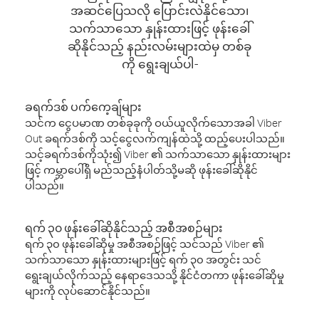
အဆင်ပြေသလို ပြောင်းလဲနိုင်သော၊
သက်သာသော နှုန်းထားဖြင့် ဖုန်းခေါ်
ဆိုနိုင်သည့် နည်းလမ်းများထဲမှ တစ်ခု
ကို ရွေးချယ်ပါ-
ခရက်ဒစ် ပက်ကေ့ချ်များ
သင်က ငွေပမာဏ တစ်ခုခုကို ဝယ်ယူလိုက်သောအခါ Viber
Out ခရက်ဒစ်ကို သင့်ငွေလက်ကျန်ထဲသို့ ထည့်ပေးပါသည်။
သင့်ခရက်ဒစ်ကိုသုံး၍ Viber ၏ သက်သာသော နှုန်းထားများ
ဖြင့် ကမ္ဘာပေါ်ရှိ မည်သည့်နံပါတ်သို့မဆို ဖုန်းခေါ်ဆိုနိုင်
ပါသည်။
ရက် ၃၀ ဖုန်းခေါ်ဆိုနိုင်သည့် အစီအစဉ်များ
ရက် ၃၀ ဖုန်းခေါ်ဆိုမှု အစီအစဉ်ဖြင့် သင်သည် Viber ၏
သက်သာသော နှုန်းထားများဖြင့် ရက် ၃၀ အတွင်း သင်
ရွေးချယ်လိုက်သည့် နေရာဒေသသို့ နိုင်ငံတကာ ဖုန်းခေါ်ဆိုမှု
များကို လုပ်ဆောင်နိုင်သည်။