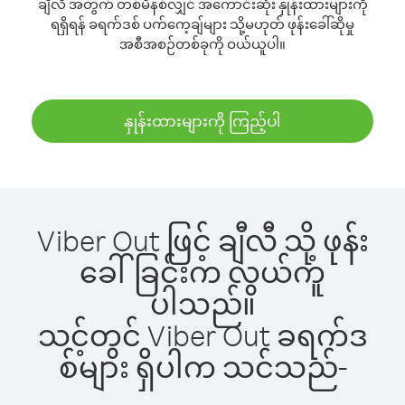
ချီလီ အတွက် တစ်မိနစ်လျှင် အကောင်းဆုံး နှုန်းထားများကို
ရရှိရန် ခရက်ဒစ် ပက်ကေ့ချ်များ သို့မဟုတ် ဖုန်းခေါ်ဆိုမှု
အစီအစဉ်တစ်ခုကို ဝယ်ယူပါ။
နှုန်းထားများကို ကြည့်ပါ
Viber Out ဖြင့် ချီလီ သို့ ဖုန်း
ခေါ်ခြင်းက လွယ်ကူ
ပါသည်။
သင့်တွင် Viber Out ခရက်ဒ
စ်များ ရှိပါက သင်သည်-