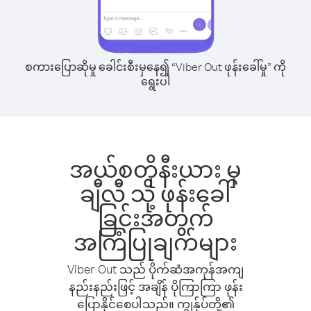
စကားပြောဆိုမှု ခေါင်းစီးမှနေ၍ “Viber Out ဖုန်းခေါ်မှု” ကို
ရွေးပါ
အယ်စတိုနီးယား မှ
ချီလီ သို့ ဖုန်းခေါ်
ခြင်းအတွက်
အကြံပြုချက်များ
Viber Out သည် ပိုက်ဆံအကုန်အကျ
နည်းနည်းဖြင့် အချိန် ပိုကြာကြာ ဖုန်း
ပြောနိုင်စေပါသည်။ ကျွန်ုပ်တို့၏