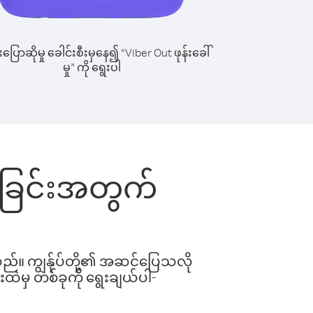
ြောဆိုမှု ခေါင်းစီးမှနေ၍ “Viber Out ဖုန်းခေါ်
မှု” ကို ရွေးပါ
ေါ်ခြင်းအတွက်
ါသည်။ ကျွန်ုပ်တို့၏ အဆင်ပြေသလို
းထဲမှ တစ်ခုကို ရွေးချယ်ပါ-