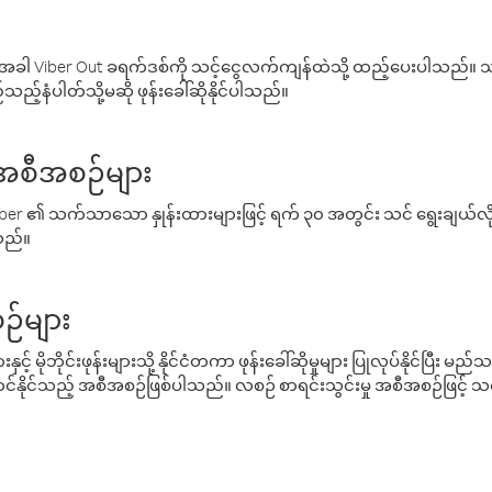
ါ Viber Out ခရက်ဒစ်ကို သင့်ငွေလက်ကျန်ထဲသို့ ထည့်ပေးပါသည်။ သင
ည့်နံပါတ်သို့မဆို ဖုန်းခေါ်ဆိုနိုင်ပါသည်။
် အစီအစဉ်များ
် Viber ၏ သက်သာသော နှုန်းထားများဖြင့် ရက် ၃၀ အတွင်း သင် ရွေးချယ်
်သည်။
ဉ်များ
့် မိုဘိုင်းဖုန်းများသို့ နိုင်ငံတကာ ဖုန်းခေါ်ဆိုမှုများ ပြုလုပ်နိုင်ပြီး
်နိုင်သည့် အစီအစဉ်ဖြစ်ပါသည်။ လစဉ် စာရင်းသွင်းမှု အစီအစဉ်ဖြင့်