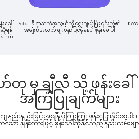
န်းခေါ်
Viber ရှိ အဆက်အသွယ်ကို ရွေးချယ်ပြီး ၎င်းတို့၏
စကားပ
်ဆိုရန်
အချက်အလက် မျက်နှာပြင်မှနေ၍ ဖုန်းခေါ်ပါ
နံပါတ်
ုဟ်တု မှ ချီလီ သို့ ဖုန်းခ
အကြံပြုချက်များ
နည်းနည်းဖြင့် အချိန် ပိုကြာကြာ ဖုန်းပြောနိုင်စေပ
ော နှုန်းထားဖြင့် ဖုန်းခေါ်ဆိုနိုင်သည့် နည်းလမ်းမျာ