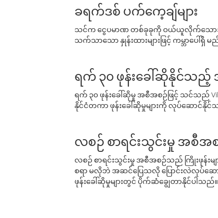
ခရက်ဒစ် ပက်ကေ့ချ်များ
သင်က ငွေပမာဏ တစ်ခုခုကို ဝယ်ယူလိုက်သောအခ
သက်သာသော နှုန်းထားများဖြင့် ကမ္ဘာပေါ်ရှိ မည်သ
ရက် ၃၀ ဖုန်းခေါ်ဆိုနိုင်သည့
ရက် ၃၀ ဖုန်းခေါ်ဆိုမှု အစီအစဉ်ဖြင့် သင်သည
နိုင်ငံတကာ ဖုန်းခေါ်ဆိုမှုများကို လုပ်ဆောင်နိုင
လစဉ် စာရင်းသွင်းမှု အစီအစ
လစဉ် စာရင်းသွင်းမှု အစီအစဉ်သည် ကြိုးဖုန်းများနှင
စရာ မလိုဘဲ အဆင်ပြေသလို ပြောင်းလဲလုပ်ဆောင
ဖုန်းခေါ်ဆိုမှုများတွင် ပိုက်ဆံချွေတာနိုင်ပါသည်။