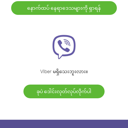
နောက်ထပ် နေရာဒေသများကို ရှာရန်
Viber မရှိသေးဘူးလား။
ခုပဲ ဒေါင်းလုတ်လုပ်လိုက်ပါ