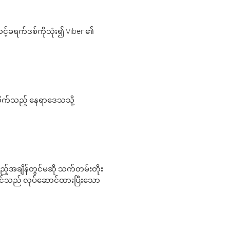
့်ခရက်ဒစ်ကိုသုံး၍ Viber ၏
လိုက်သည့် နေရာဒေသသို့
 မည်သည့်အချိန်တွင်မဆို သက်တမ်းတိုး
 သင်သည် လုပ်ဆောင်ထားပြီးသော