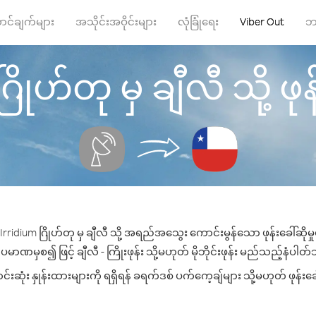
ာင်ချက်များ
အသိုင်းအဝိုင်းများ
လုံခြုံရေး
Viber Out
ဘ
ြိုဟ်တု မှ ချီလီ သို့ ဖုန်
rridium ဂြိုဟ်တု မှ ချီလီ သို့ အရည်အသွေး ကောင်းမွန်သော ဖုန်းခေါ်ဆိုမ
ပမာဏမှစ၍ ဖြင့် ချီလီ - ကြိုးဖုန်း သို့မဟုတ် မိုဘိုင်းဖုန်း မည်သည့်နံပါတ်သို
ဆုံး နှုန်းထားများကို ရရှိရန် ခရက်ဒစ် ပက်ကေ့ချ်များ သို့မဟုတ် ဖုန်းခ