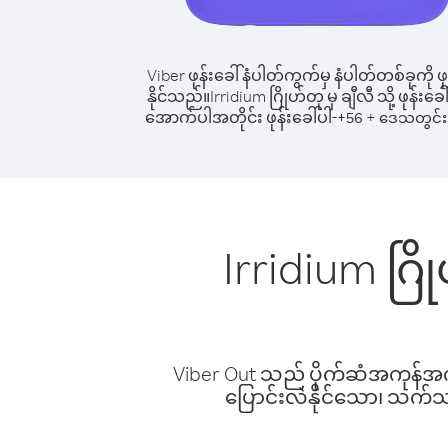
Viber ဖုန်းခေါ်နံပါတ်ကွက်မှ နံပါတ်တစ်ခုကို ဖု
နိုင်သည်။
Irridium ဂြိုဟ်တု မှ ချီလီ သို့ ဖုန်းခေါ
အောက်ပါအတိုင်း ဖုန်းခေါ်ပါ-
+
+
56
ဒေသတွင်း 
Irridium ဂြိ
Viber Out သည် ပိုက်ဆံအကုန်အကျ 
ပြောင်းလဲနိုင်သော၊ သက်သာသ