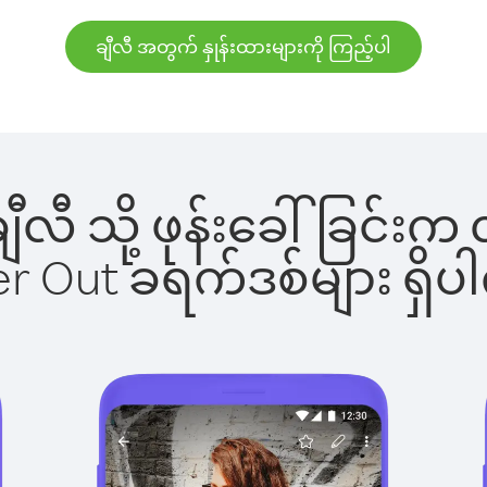
ချီလီ အတွက် နှုန်းထားများကို ကြည့်ပါ
 ချီလီ သို့ ဖုန်းခေါ်ခြင
ber Out ခရက်ဒစ်များ ရှ