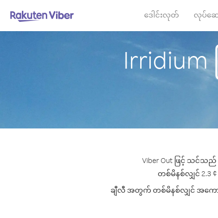
ဒေါင်းလုတ်
လုပ်ဆေ
Irridium ဂ
Viber Out ဖြင့် သင်သည် I
တစ်မိနစ်လျှင် 2.3 ¢ 
ချီလီ အတွက် တစ်မိနစ်လျှင် အကောင်း