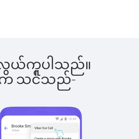
်းက လွယ်ကူပါသည်။
ိပါက သင်သည်-