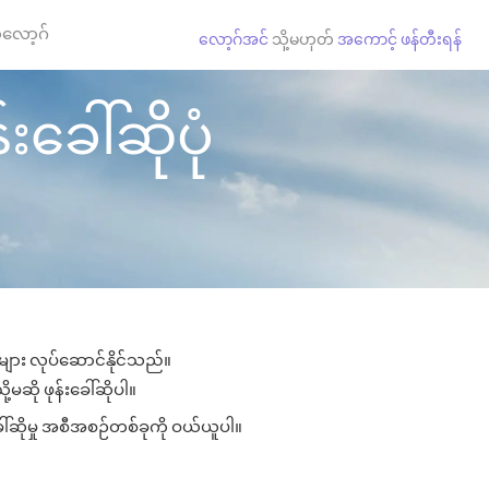
လော့ဂ်
လော့ဂ်အင်
သို့မဟုတ်
အကောင့် ဖန်တီးရန်
းခေါ်ဆိုပုံ
ှုများ လုပ်ဆောင်နိုင်သည်။
့မဆို ဖုန်းခေါ်ဆိုပါ။
ေါ်ဆိုမှု အစီအစဉ်တစ်ခုကို ဝယ်ယူပါ။