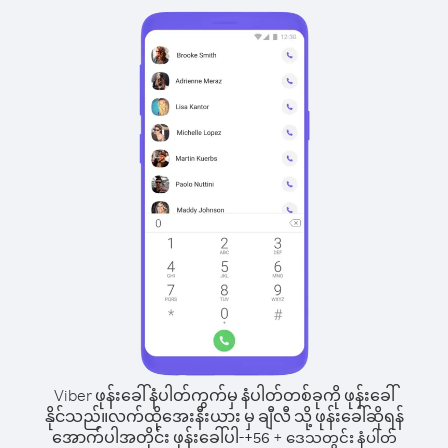
Viber ဖုန်းခေါ်နံပါတ်ကွက်မှ နံပါတ်တစ်ခုကို ဖုန်းခေါ်
နိုင်သည်။
လက်ထိုအေးနီးယား မှ ချီလီ သို့ ဖုန်းခေါ်ဆိုရန်
အောက်ပါအတိုင်း ဖုန်းခေါ်ပါ-
+
+
56
ဒေသတွင်း နံပါတ်