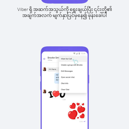
Viber ရှိ အဆက်အသွယ်ကို ရွေးချယ်ပြီး ၎င်းတို့၏
အချက်အလက် မျက်နှာပြင်မှနေ၍ ဖုန်းခေါ်ပါ