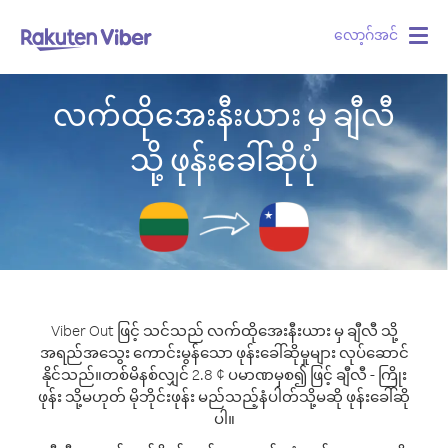
လော့ဂ်အင်
Togg
navig
လက်ထိုအေးနီးယား မှ ချီလီ
သို့ ဖုန်းခေါ်ဆိုပုံ
Viber Out ဖြင့် သင်သည် လက်ထိုအေးနီးယား မှ ချီလီ သို့
အရည်အသွေး ကောင်းမွန်သော ဖုန်းခေါ်ဆိုမှုများ လုပ်ဆောင်
နိုင်သည်။
တစ်မိနစ်လျှင် 2.8 ¢ ပမာဏမှစ၍ ဖြင့် ချီလီ - ကြိုး
ဖုန်း သို့မဟုတ် မိုဘိုင်းဖုန်း မည်သည့်နံပါတ်သို့မဆို ဖုန်းခေါ်ဆို
ပါ။