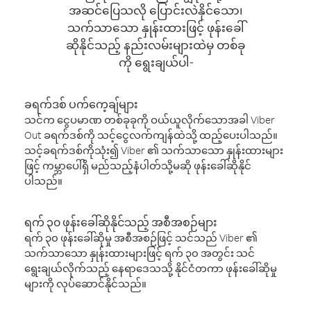
အဆင်ပြေသလို ပြောင်းလဲနိုင်သော၊
သက်သာသော နှုန်းထားဖြင့် ဖုန်းခေါ်
ဆိုနိုင်သည့် နည်းလမ်းများထဲမှ တစ်ခု
ကို ရွေးချယ်ပါ-
ခရက်ဒစ် ပက်ကေ့ချ်များ
သင်က ငွေပမာဏ တစ်ခုခုကို ဝယ်ယူလိုက်သောအခါ Viber
Out ခရက်ဒစ်ကို သင့်ငွေလက်ကျန်ထဲသို့ ထည့်ပေးပါသည်။
သင့်ခရက်ဒစ်ကိုသုံး၍ Viber ၏ သက်သာသော နှုန်းထားများ
ဖြင့် ကမ္ဘာပေါ်ရှိ မည်သည့်နံပါတ်သို့မဆို ဖုန်းခေါ်ဆိုနိုင်
ပါသည်။
ရက် ၃၀ ဖုန်းခေါ်ဆိုနိုင်သည့် အစီအစဉ်များ
ရက် ၃၀ ဖုန်းခေါ်ဆိုမှု အစီအစဉ်ဖြင့် သင်သည် Viber ၏
သက်သာသော နှုန်းထားများဖြင့် ရက် ၃၀ အတွင်း သင်
ရွေးချယ်လိုက်သည့် နေရာဒေသသို့ နိုင်ငံတကာ ဖုန်းခေါ်ဆိုမှု
များကို လုပ်ဆောင်နိုင်သည်။