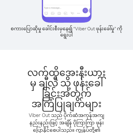
စကားပြောဆိုမှု ခေါင်းစီးမှနေ၍ “Viber Out ဖုန်းခေါ်မှု” ကို
ရွေးပါ
လက်ထိုအေးနီးယား
မှ ချီလီ သို့ ဖုန်းခေါ်
ခြင်းအတွက်
အကြံပြုချက်များ
Viber Out သည် ပိုက်ဆံအကုန်အကျ
နည်းနည်းဖြင့် အချိန် ပိုကြာကြာ ဖုန်း
ပြောနိုင်စေပါသည်။ ကျွန်ုပ်တို့၏