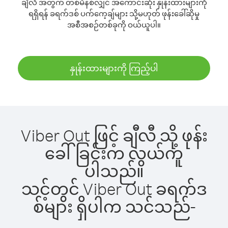
ချီလီ အတွက် တစ်မိနစ်လျှင် အကောင်းဆုံး နှုန်းထားများကို
ရရှိရန် ခရက်ဒစ် ပက်ကေ့ချ်များ သို့မဟုတ် ဖုန်းခေါ်ဆိုမှု
အစီအစဉ်တစ်ခုကို ဝယ်ယူပါ။
နှုန်းထားများကို ကြည့်ပါ
Viber Out ဖြင့် ချီလီ သို့ ဖုန်း
ခေါ်ခြင်းက လွယ်ကူ
ပါသည်။
သင့်တွင် Viber Out ခရက်ဒ
စ်များ ရှိပါက သင်သည်-