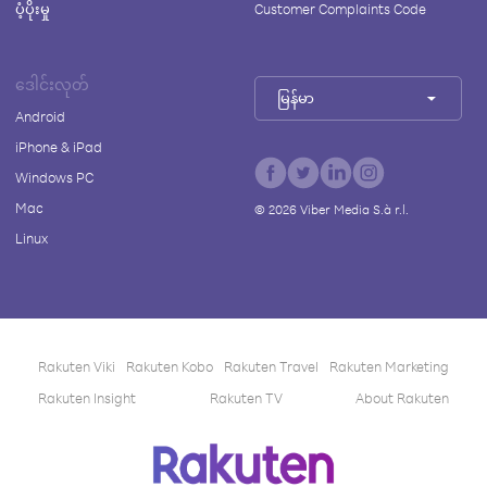
ပံ့ပိုးမှု
Customer Complaints Code
ဒေါင်းလုတ်
မြန်မာ
Android
iPhone & iPad
Windows PC
Mac
©
2026
Viber Media S.à r.l.
Linux
Rakuten Viki
Rakuten Kobo
Rakuten Travel
Rakuten Marketing
Rakuten Insight
Rakuten TV
About Rakuten