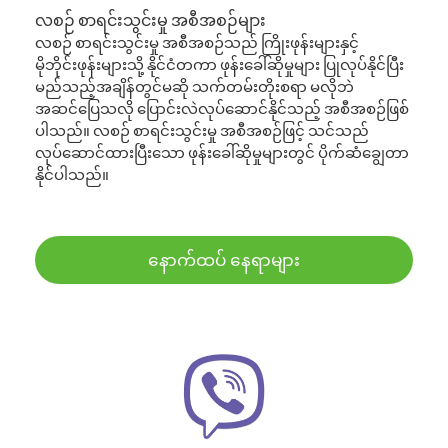
လစဉ် စာရင်းသွင်းမှု အစီအစဉ်များ
လစဉ် စာရင်းသွင်းမှု အစီအစဉ်သည် ကြိုးဖုန်းများနှင့်
မိုဘိုင်းဖုန်းများသို့ နိုင်ငံတကာ ဖုန်းခေါ်ဆိုမှုများ ပြုလုပ်နိုင်ပြီး
မည်သည့်အချိန်တွင်မဆို သက်တမ်းတိုးစရာ မလိုဘဲ
အဆင်ပြေသလို ပြောင်းလဲလုပ်ဆောင်နိုင်သည့် အစီအစဉ်ဖြစ်
ပါသည်။ လစဉ် စာရင်းသွင်းမှု အစီအစဉ်ဖြင့် သင်သည်
လုပ်ဆောင်ထားပြီးသော ဖုန်းခေါ်ဆိုမှုများတွင် ပိုက်ဆံချွေတာ
နိုင်ပါသည်။
နောက်ထပ် နေရာများ