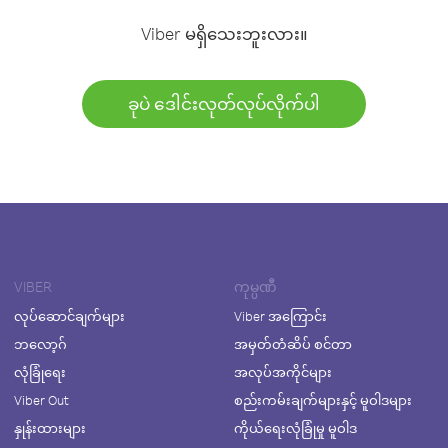
Viber မရှိသေးဘူးလား။
ခုပဲ ဒေါင်းလုတ်လုပ်လိုက်ပါ
VIBER
ကုမ္ပဏီ
လုပ်ဆောင်ချက်များ
Viber အကြောင်း
ဘလော့ဂ်
အမှတ်တံဆိပ် စင်တာ
လုံခြုံရေး
အလုပ်အကိုင်များ
Viber Out
စည်းကမ်းချက်များနှင့် မူဝါဒများ
နှုန်းထားများ
ကိုယ်ရေးလုံခြုံမှု မူဝါဒ