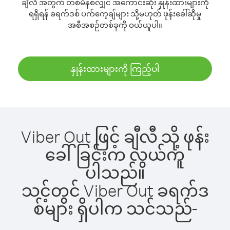
ချီလီ အတွက် တစ်မိနစ်လျှင် အကောင်းဆုံး နှုန်းထားများကို
ရရှိရန် ခရက်ဒစ် ပက်ကေ့ချ်များ သို့မဟုတ် ဖုန်းခေါ်ဆိုမှု
အစီအစဉ်တစ်ခုကို ဝယ်ယူပါ။
နှုန်းထားများကို ကြည့်ပါ
Viber Out ဖြင့် ချီလီ သို့ ဖုန်း
ခေါ်ခြင်းက လွယ်ကူ
ပါသည်။
သင့်တွင် Viber Out ခရက်ဒ
စ်များ ရှိပါက သင်သည်-