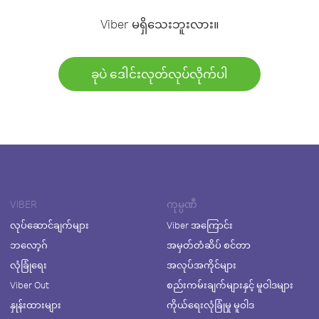
Viber မရှိသေးဘူးလား။
ခုပဲ ဒေါင်းလုတ်လုပ်လိုက်ပါ
VIBER
ကုမ္ပဏီ
လုပ်ဆောင်ချက်များ
Viber အကြောင်း
ဘလော့ဂ်
အမှတ်တံဆိပ် စင်တာ
လုံခြုံရေး
အလုပ်အကိုင်များ
Viber Out
စည်းကမ်းချက်များနှင့် မူဝါဒများ
နှုန်းထားများ
ကိုယ်ရေးလုံခြုံမှု မူဝါဒ