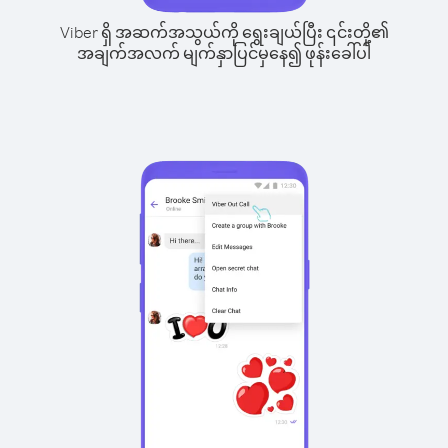
Viber ရှိ အဆက်အသွယ်ကို ရွေးချယ်ပြီး ၎င်းတို့၏
အချက်အလက် မျက်နှာပြင်မှနေ၍ ဖုန်းခေါ်ပါ