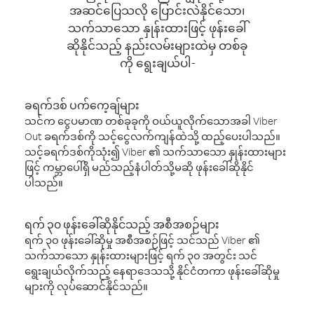
အဆင်ပြေသလို ပြောင်းလဲနိုင်သော၊
သက်သာသော နှုန်းထားဖြင့် ဖုန်းခေါ်
ဆိုနိုင်သည့် နည်းလမ်းများထဲမှ တစ်ခု
ကို ရွေးချယ်ပါ-
ခရက်ဒစ် ပက်ကေ့ချ်များ
သင်က ငွေပမာဏ တစ်ခုခုကို ဝယ်ယူလိုက်သောအခါ Viber
Out ခရက်ဒစ်ကို သင့်ငွေလက်ကျန်ထဲသို့ ထည့်ပေးပါသည်။
သင့်ခရက်ဒစ်ကိုသုံး၍ Viber ၏ သက်သာသော နှုန်းထားများ
ဖြင့် ကမ္ဘာပေါ်ရှိ မည်သည့်နံပါတ်သို့မဆို ဖုန်းခေါ်ဆိုနိုင်
ပါသည်။
ရက် ၃၀ ဖုန်းခေါ်ဆိုနိုင်သည့် အစီအစဉ်များ
ရက် ၃၀ ဖုန်းခေါ်ဆိုမှု အစီအစဉ်ဖြင့် သင်သည် Viber ၏
သက်သာသော နှုန်းထားများဖြင့် ရက် ၃၀ အတွင်း သင်
ရွေးချယ်လိုက်သည့် နေရာဒေသသို့ နိုင်ငံတကာ ဖုန်းခေါ်ဆိုမှု
များကို လုပ်ဆောင်နိုင်သည်။