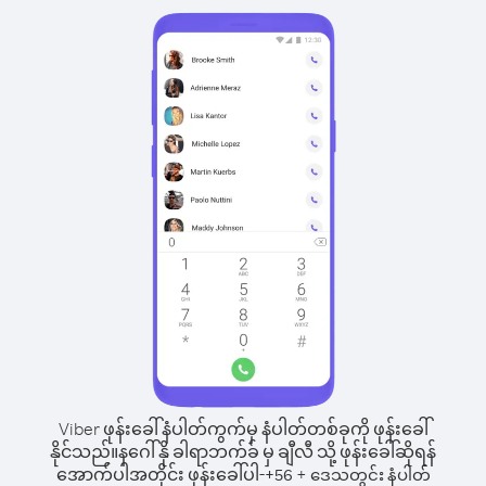
Viber ဖုန်းခေါ်နံပါတ်ကွက်မှ နံပါတ်တစ်ခုကို ဖုန်းခေါ်
နိုင်သည်။
နဂေါ်နို ခါရာဘက်ခ် မှ ချီလီ သို့ ဖုန်းခေါ်ဆိုရန်
အောက်ပါအတိုင်း ဖုန်းခေါ်ပါ-
+
+
56
ဒေသတွင်း နံပါတ်