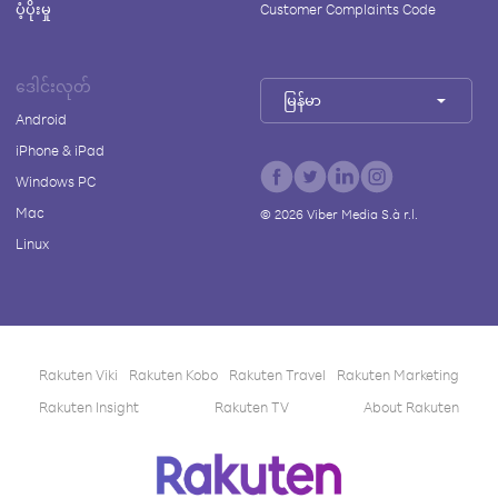
ပံ့ပိုးမှု
Customer Complaints Code
ဒေါင်းလုတ်
မြန်မာ
Android
iPhone & iPad
Windows PC
Mac
©
2026
Viber Media S.à r.l.
Linux
Rakuten Viki
Rakuten Kobo
Rakuten Travel
Rakuten Marketing
Rakuten Insight
Rakuten TV
About Rakuten