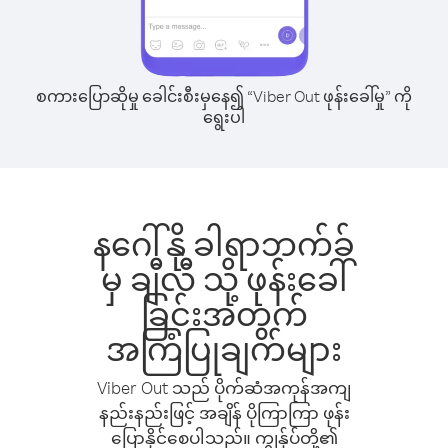
စကားပြောဆိုမှု ခေါင်းစီးမှနေ၍ “Viber Out ဖုန်းခေါ်မှု” ကို
ရွေးပါ
နဂေါ်နို ခါရာဘက်ခ်
မှ ချီလီ သို့ ဖုန်းခေါ်
ခြင်းအတွက်
အကြံပြုချက်များ
Viber Out သည် ပိုက်ဆံအကုန်အကျ
နည်းနည်းဖြင့် အချိန် ပိုကြာကြာ ဖုန်း
ပြောနိုင်စေပါသည်။ ကျွန်ုပ်တို့၏