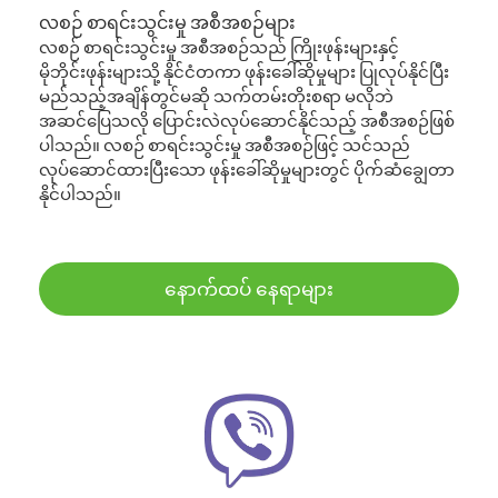
လစဉ် စာရင်းသွင်းမှု အစီအစဉ်များ
လစဉ် စာရင်းသွင်းမှု အစီအစဉ်သည် ကြိုးဖုန်းများနှင့်
မိုဘိုင်းဖုန်းများသို့ နိုင်ငံတကာ ဖုန်းခေါ်ဆိုမှုများ ပြုလုပ်နိုင်ပြီး
မည်သည့်အချိန်တွင်မဆို သက်တမ်းတိုးစရာ မလိုဘဲ
အဆင်ပြေသလို ပြောင်းလဲလုပ်ဆောင်နိုင်သည့် အစီအစဉ်ဖြစ်
ပါသည်။ လစဉ် စာရင်းသွင်းမှု အစီအစဉ်ဖြင့် သင်သည်
လုပ်ဆောင်ထားပြီးသော ဖုန်းခေါ်ဆိုမှုများတွင် ပိုက်ဆံချွေတာ
နိုင်ပါသည်။
နောက်ထပ် နေရာများ