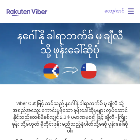
လော့ဂ်အင်
Togg
navig
နဂေါ်နို ခါရာဘက်ခ် မှ ချီလီ
သို့ ဖုန်းခေါ်ဆိုပုံ
Viber Out ဖြင့် သင်သည် နဂေါ်နို ခါရာဘက်ခ် မှ ချီလီ သို့
အရည်အသွေး ကောင်းမွန်သော ဖုန်းခေါ်ဆိုမှုများ လုပ်ဆောင်
နိုင်သည်။
တစ်မိနစ်လျှင် 2.3 ¢ ပမာဏမှစ၍ ဖြင့် ချီလီ - ကြိုး
ဖုန်း သို့မဟုတ် မိုဘိုင်းဖုန်း မည်သည့်နံပါတ်သို့မဆို ဖုန်းခေါ်ဆို
ပါ။