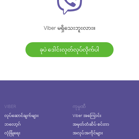
Viber မရှိသေးဘူးလား။
ခုပဲ ဒေါင်းလုတ်လုပ်လိုက်ပါ
VIBER
ကုမ္ပဏီ
လုပ်ဆောင်ချက်များ
Viber အကြောင်း
ဘလော့ဂ်
အမှတ်တံဆိပ် စင်တာ
လုံခြုံရေး
အလုပ်အကိုင်များ