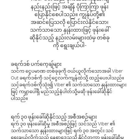
နည်းနည်းဖြင့် အချိန် ပိုကြာကြာ ဖုန်း
ပြောနိုင်စေပါသည်။ ကျွန်ုပ်တို့၏
အဆင်ပြေသလို ပြောင်းလဲနိုင်သော၊
သက်သာသော နှုန်းထားဖြင့် ဖုန်းခေါ်
ဆိုနိုင်သည့် နည်းလမ်းများထဲမှ တစ်ခု
ကို ရွေးချယ်ပါ-
ခရက်ဒစ် ပက်ကေ့ချ်များ
သင်က ငွေပမာဏ တစ်ခုခုကို ဝယ်ယူလိုက်သောအခါ Viber
Out ခရက်ဒစ်ကို သင့်ငွေလက်ကျန်ထဲသို့ ထည့်ပေးပါသည်။
သင့်ခရက်ဒစ်ကိုသုံး၍ Viber ၏ သက်သာသော နှုန်းထားများ
ဖြင့် ကမ္ဘာပေါ်ရှိ မည်သည့်နံပါတ်သို့မဆို ဖုန်းခေါ်ဆိုနိုင်
ပါသည်။
ရက် ၃၀ ဖုန်းခေါ်ဆိုနိုင်သည့် အစီအစဉ်များ
ရက် ၃၀ ဖုန်းခေါ်ဆိုမှု အစီအစဉ်ဖြင့် သင်သည် Viber ၏
သက်သာသော နှုန်းထားများဖြင့် ရက် ၃၀ အတွင်း သင်
ရွေးချယ်လိုက်သည့် နေရာဒေသသို့ နိုင်ငံတကာ ဖုန်းခေါ်ဆိုမှု