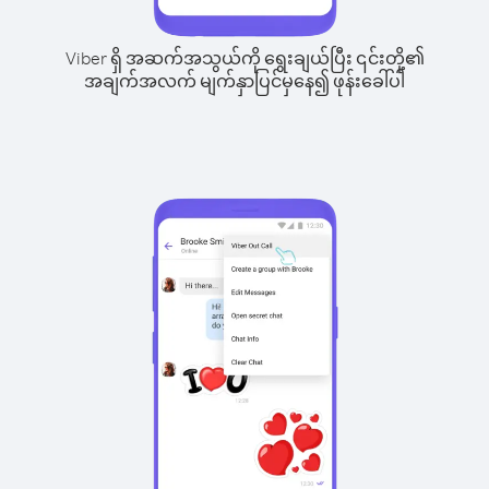
Viber ရှိ အဆက်အသွယ်ကို ရွေးချယ်ပြီး ၎င်းတို့၏
အချက်အလက် မျက်နှာပြင်မှနေ၍ ဖုန်းခေါ်ပါ