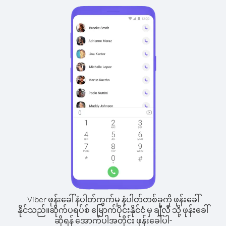
Viber ဖုန်းခေါ်နံပါတ်ကွက်မှ နံပါတ်တစ်ခုကို ဖုန်းခေါ်
နိုင်သည်။
ဆိုက်ပရပ်စ် မြောက်ပိုင်းနိုင်ငံ မှ ချီလီ သို့ ဖုန်းခေါ်
ဆိုရန် အောက်ပါအတိုင်း ဖုန်းခေါ်ပါ-