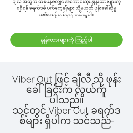
ချီလီ အတွက် တစ်မိနစ်လျှင် အကောင်းဆုံး နှုန်းထားများကို
ရရှိရန် ခရက်ဒစ် ပက်ကေ့ချ်များ သို့မဟုတ် ဖုန်းခေါ်ဆိုမှု
အစီအစဉ်တစ်ခုကို ဝယ်ယူပါ။
နှုန်းထားများကို ကြည့်ပါ
Viber Out ဖြင့် ချီလီ သို့ ဖုန်း
ခေါ်ခြင်းက လွယ်ကူ
ပါသည်။
သင့်တွင် Viber Out ခရက်ဒ
စ်များ ရှိပါက သင်သည်-