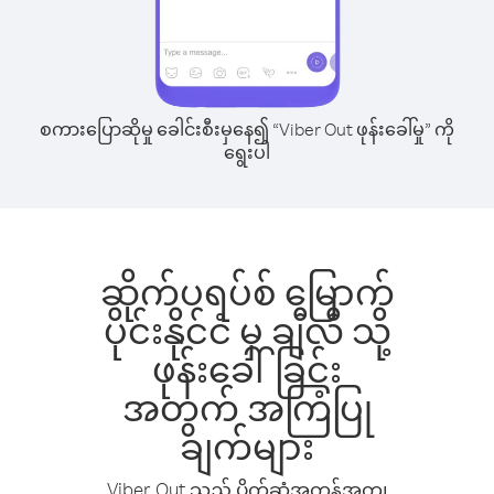
စကားပြောဆိုမှု ခေါင်းစီးမှနေ၍ “Viber Out ဖုန်းခေါ်မှု” ကို
ရွေးပါ
ဆိုက်ပရပ်စ် မြောက်
ပိုင်းနိုင်ငံ မှ ချီလီ သို့
ဖုန်းခေါ်ခြင်း
အတွက် အကြံပြု
ချက်များ
Viber Out သည် ပိုက်ဆံအကုန်အကျ