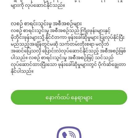
များကို လုပ်ဆောင်နိုင်သည်။
လစဉ် စာရင်းသွင်းမှု အစီအစဉ်များ
လစဉ် စာရင်းသွင်းမှု အစီအစဉ်သည် ကြိုးဖုန်းများနှင့်
မိုဘိုင်းဖုန်းများသို့ နိုင်ငံတကာ ဖုန်းခေါ်ဆိုမှုများ ပြုလုပ်နိုင်ပြီး
မည်သည့်အချိန်တွင်မဆို သက်တမ်းတိုးစရာ မလိုဘဲ
အဆင်ပြေသလို ပြောင်းလဲလုပ်ဆောင်နိုင်သည့် အစီအစဉ်ဖြစ်
ပါသည်။ လစဉ် စာရင်းသွင်းမှု အစီအစဉ်ဖြင့် သင်သည်
လုပ်ဆောင်ထားပြီးသော ဖုန်းခေါ်ဆိုမှုများတွင် ပိုက်ဆံချွေတာ
နိုင်ပါသည်။
နောက်ထပ် နေရာများ