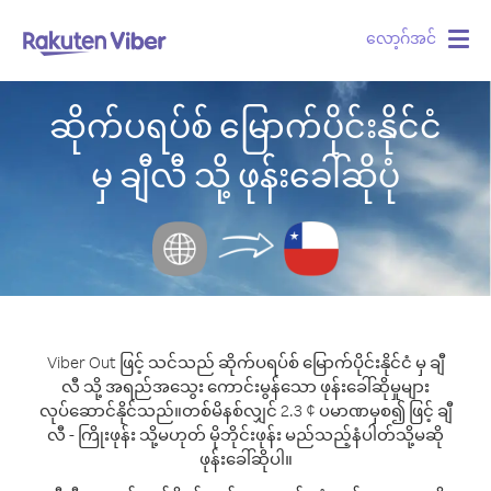
လော့ဂ်အင်
Togg
navig
ဆိုက်ပရပ်စ် မြောက်ပိုင်းနိုင်ငံ
မှ ချီလီ သို့ ဖုန်းခေါ်ဆိုပုံ
Viber Out ဖြင့် သင်သည် ဆိုက်ပရပ်စ် မြောက်ပိုင်းနိုင်ငံ မှ ချီ
လီ သို့ အရည်အသွေး ကောင်းမွန်သော ဖုန်းခေါ်ဆိုမှုများ
လုပ်ဆောင်နိုင်သည်။
တစ်မိနစ်လျှင် 2.3 ¢ ပမာဏမှစ၍ ဖြင့် ချီ
လီ - ကြိုးဖုန်း သို့မဟုတ် မိုဘိုင်းဖုန်း မည်သည့်နံပါတ်သို့မဆို
ဖုန်းခေါ်ဆိုပါ။