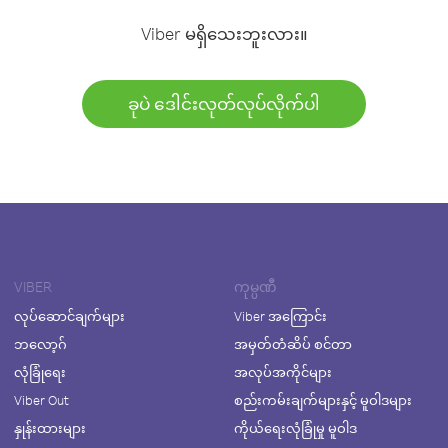
Viber မရှိသေးဘူးလား။
ခုပဲ ဒေါင်းလုတ်လုပ်လိုက်ပါ
VIBER
ကုမ္ပဏီ
လုပ်ဆောင်ချက်များ
Viber အကြောင်း
ဘလော့ဂ်
အမှတ်တံဆိပ် စင်တာ
လုံခြုံရေး
အလုပ်အကိုင်များ
Viber Out
စည်းကမ်းချက်များနှင့် မူဝါဒများ
နှုန်းထားများ
ကိုယ်ရေးလုံခြုံမှု မူဝါဒ