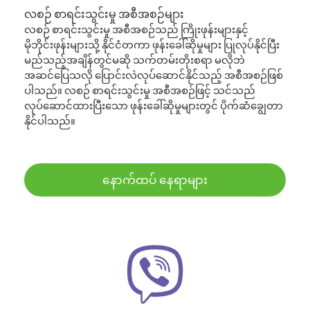
လစဉ် စာရင်းသွင်းမှု အစီအစဉ်များ
လစဉ် စာရင်းသွင်းမှု အစီအစဉ်သည် ကြိုးဖုန်းများနှင့်
မိုဘိုင်းဖုန်းများသို့ နိုင်ငံတကာ ဖုန်းခေါ်ဆိုမှုများ ပြုလုပ်နိုင်ပြီး
မည်သည့်အချိန်တွင်မဆို သက်တမ်းတိုးစရာ မလိုဘဲ
အဆင်ပြေသလို ပြောင်းလဲလုပ်ဆောင်နိုင်သည့် အစီအစဉ်ဖြစ်
ပါသည်။ လစဉ် စာရင်းသွင်းမှု အစီအစဉ်ဖြင့် သင်သည်
လုပ်ဆောင်ထားပြီးသော ဖုန်းခေါ်ဆိုမှုများတွင် ပိုက်ဆံချွေတာ
နိုင်ပါသည်။
နောက်ထပ် နေရာများ