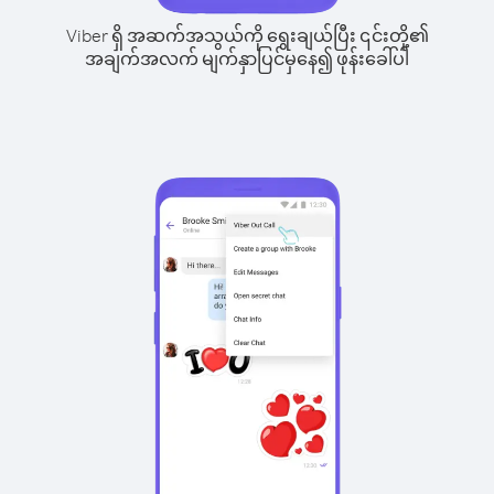
Viber ရှိ အဆက်အသွယ်ကို ရွေးချယ်ပြီး ၎င်းတို့၏
အချက်အလက် မျက်နှာပြင်မှနေ၍ ဖုန်းခေါ်ပါ