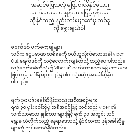
အဆင်ပြေသလို ပြောင်းလဲနိုင်သော၊
သက်သာသော နှုန်းထားဖြင့် ဖုန်းခေါ်
ဆိုနိုင်သည့် နည်းလမ်းများထဲမှ တစ်ခု
ကို ရွေးချယ်ပါ-
ခရက်ဒစ် ပက်ကေ့ချ်များ
သင်က ငွေပမာဏ တစ်ခုခုကို ဝယ်ယူလိုက်သောအခါ Viber
Out ခရက်ဒစ်ကို သင့်ငွေလက်ကျန်ထဲသို့ ထည့်ပေးပါသည်။
သင့်ခရက်ဒစ်ကိုသုံး၍ Viber ၏ သက်သာသော နှုန်းထားများ
ဖြင့် ကမ္ဘာပေါ်ရှိ မည်သည့်နံပါတ်သို့မဆို ဖုန်းခေါ်ဆိုနိုင်
ပါသည်။
ရက် ၃၀ ဖုန်းခေါ်ဆိုနိုင်သည့် အစီအစဉ်များ
ရက် ၃၀ ဖုန်းခေါ်ဆိုမှု အစီအစဉ်ဖြင့် သင်သည် Viber ၏
သက်သာသော နှုန်းထားများဖြင့် ရက် ၃၀ အတွင်း သင်
ရွေးချယ်လိုက်သည့် နေရာဒေသသို့ နိုင်ငံတကာ ဖုန်းခေါ်ဆိုမှု
များကို လုပ်ဆောင်နိုင်သည်။