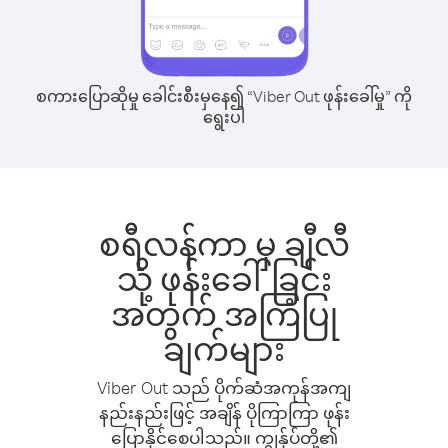
စကားပြောဆိုမှု ခေါင်းစီးမှနေ၍ “Viber Out ဖုန်းခေါ်မှု” ကို
ရွေးပါ
စရီလန်ကာ မှ ချီလီ
သို့ ဖုန်းခေါ်ခြင်း
အတွက် အကြံပြု
ချက်များ
Viber Out သည် ပိုက်ဆံအကုန်အကျ
နည်းနည်းဖြင့် အချိန် ပိုကြာကြာ ဖုန်း
ပြောနိုင်စေပါသည်။ ကျွန်ုပ်တို့၏