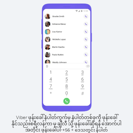
Viber ဖုန်းခေါ်နံပါတ်ကွက်မှ နံပါတ်တစ်ခုကို ဖုန်းခေါ်
နိုင်သည်။
စရီလန်ကာ မှ ချီလီ သို့ ဖုန်းခေါ်ဆိုရန် အောက်ပါ
အတိုင်း ဖုန်းခေါ်ပါ-
+
+
56
ဒေသတွင်း နံပါတ်