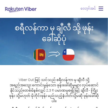
လော့ဂ်အင်
Togg
navig
စရီလန်ကာ မှ ချီလီ သို့ ဖုန်း
ခေါ်ဆိုပုံ
Viber Out ဖြင့် သင်သည် စရီလန်ကာ မှ ချီလီ သို့
အရည်အသွေး ကောင်းမွန်သော ဖုန်းခေါ်ဆိုမှုများ လုပ်ဆောင်
နိုင်သည်။
တစ်မိနစ်လျှင် 2.3 ¢ ပမာဏမှစ၍ ဖြင့် ချီလီ - ကြိုး
ဖုန်း သို့မဟုတ် မိုဘိုင်းဖုန်း မည်သည့်နံပါတ်သို့မဆို ဖုန်းခေါ်ဆို
ပါ။