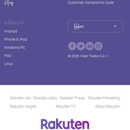
ပံ့ပိုးမှု
Customer Complaints Code
ဒေါင်းလုတ်
မြန်မာ
Android
iPhone & iPad
Windows PC
Mac
©
2026
Viber Media S.à r.l.
Linux
Rakuten Viki
Rakuten Kobo
Rakuten Travel
Rakuten Marketing
Rakuten Insight
Rakuten TV
About Rakuten