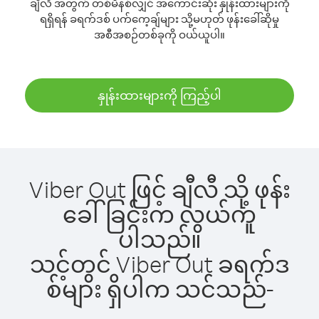
ချီလီ အတွက် တစ်မိနစ်လျှင် အကောင်းဆုံး နှုန်းထားများကို
ရရှိရန် ခရက်ဒစ် ပက်ကေ့ချ်များ သို့မဟုတ် ဖုန်းခေါ်ဆိုမှု
အစီအစဉ်တစ်ခုကို ဝယ်ယူပါ။
နှုန်းထားများကို ကြည့်ပါ
Viber Out ဖြင့် ချီလီ သို့ ဖုန်း
ခေါ်ခြင်းက လွယ်ကူ
ပါသည်။
သင့်တွင် Viber Out ခရက်ဒ
စ်များ ရှိပါက သင်သည်-