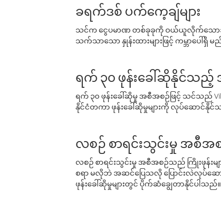
ခရက်ဒစ် ပက်ကေ့ချ်များ
သင်က ငွေပမာဏ တစ်ခုခုကို ဝယ်ယူလိုက်သောအခ
သက်သာသော နှုန်းထားများဖြင့် ကမ္ဘာပေါ်ရှိ မည်သ
ရက် ၃၀ ဖုန်းခေါ်ဆိုနိုင်သည့
ရက် ၃၀ ဖုန်းခေါ်ဆိုမှု အစီအစဉ်ဖြင့် သင်သည
နိုင်ငံတကာ ဖုန်းခေါ်ဆိုမှုများကို လုပ်ဆောင်နိုင
လစဉ် စာရင်းသွင်းမှု အစီအစ
လစဉ် စာရင်းသွင်းမှု အစီအစဉ်သည် ကြိုးဖုန်းများနှင
စရာ မလိုဘဲ အဆင်ပြေသလို ပြောင်းလဲလုပ်ဆောင
ဖုန်းခေါ်ဆိုမှုများတွင် ပိုက်ဆံချွေတာနိုင်ပါသည်။