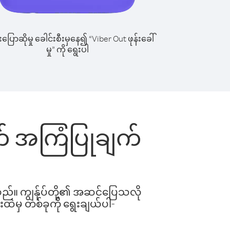
ြောဆိုမှု ခေါင်းစီးမှနေ၍ “Viber Out ဖုန်းခေါ်
မှု” ကို ရွေးပါ
တွက် အကြံပြုချက်
ါသည်။ ကျွန်ုပ်တို့၏ အဆင်ပြေသလို
းထဲမှ တစ်ခုကို ရွေးချယ်ပါ-