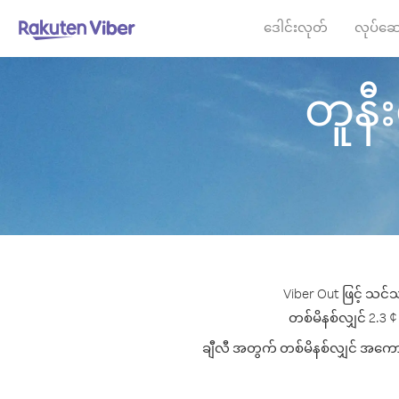
ဒေါင်းလုတ်
လုပ်ဆေ
တူနီးရ
Viber Out ဖြင့် သင်သ
တစ်မိနစ်လျှင် 2.3 ¢ 
ချီလီ အတွက် တစ်မိနစ်လျှင် အကောင်း