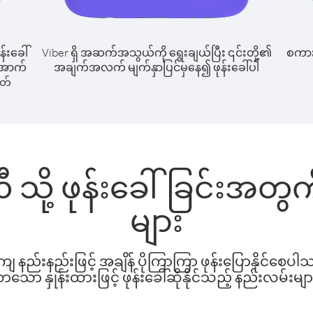
န်းခေါ်
Viber ရှိ အဆက်အသွယ်ကို ရွေးချယ်ပြီး ၎င်းတို့၏
စကားပ
် အောက်
အချက်အလက် မျက်နှာပြင်မှနေ၍ ဖုန်းခေါ်ပါ
ါတ်
ီလီ သို့ ဖုန်းခေါ်ခြင်းအ
များ
နည်းနည်းဖြင့် အချိန် ပိုကြာကြာ ဖုန်းပြောနိုင်စေပ
ော နှုန်းထားဖြင့် ဖုန်းခေါ်ဆိုနိုင်သည့် နည်းလမ်းမျာ