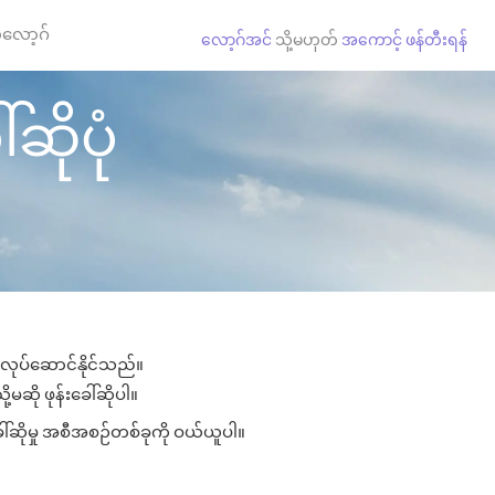
လော့ဂ်
လော့ဂ်အင်
သို့မဟုတ်
အကောင့် ဖန်တီးရန်
်ဆိုပုံ
ား လုပ်ဆောင်နိုင်သည်။
့မဆို ဖုန်းခေါ်ဆိုပါ။
ေါ်ဆိုမှု အစီအစဉ်တစ်ခုကို ဝယ်ယူပါ။