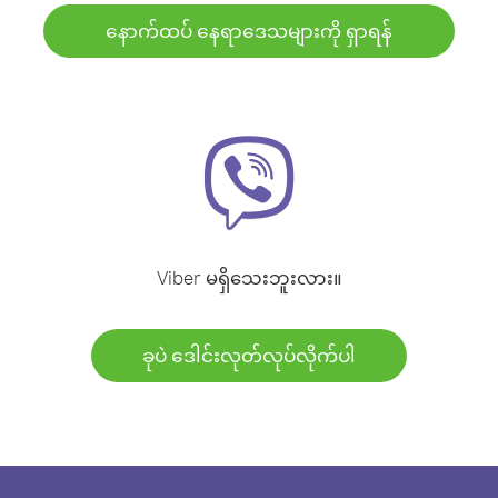
နောက်ထပ် နေရာဒေသများကို ရှာရန်
Viber မရှိသေးဘူးလား။
ခုပဲ ဒေါင်းလုတ်လုပ်လိုက်ပါ