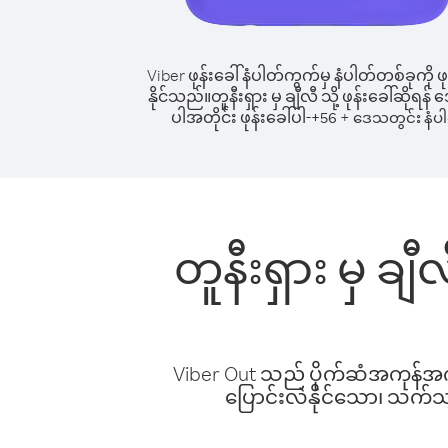
Viber ဖုန်းခေါ်နံပါတ်ကွက်မှ နံပါတ်တစ်ခုကို ဖု
နိုင်သည်။
တူနီးရှား မှ ချီလီ သို့ ဖုန်းခေါ်ဆိုရန
ပါအတိုင်း ဖုန်းခေါ်ပါ-
+
+
56
ဒေသတွင်း နံပ
တူနီးရှား မှ ချ
Viber Out သည် ပိုက်ဆံအကုန်အကျ 
ပြောင်းလဲနိုင်သော၊ သက်သာသ