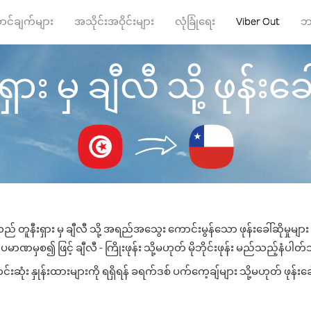
ာင်ချက်များ
အသိုင်းအဝိုင်းများ
လုံခြုံရေး
Viber Out
ဘ
ှား မှ ချီလီ သို့ ဖုန်းခေါ
ည် တူနီးရှား မှ ချီလီ သို့ အရည်အသွေး ကောင်းမွန်သော ဖုန်းခေါ်ဆိုမှုမျ
ပမာဏမှစ၍ ဖြင့် ချီလီ - ကြိုးဖုန်း သို့မဟုတ် မိုဘိုင်းဖုန်း မည်သည့်နံပါတ်သို
ဆုံး နှုန်းထားများကို ရရှိရန် ခရက်ဒစ် ပက်ကေ့ချ်များ သို့မဟုတ် ဖုန်းခ