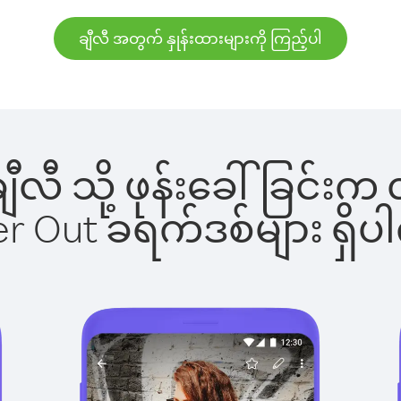
ချီလီ အတွက် နှုန်းထားများကို ကြည့်ပါ
 ချီလီ သို့ ဖုန်းခေါ်ခြင
ber Out ခရက်ဒစ်များ ရှ