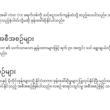
ါ Viber Out ခရက်ဒစ်ကို သင့်ငွေလက်ကျန်ထဲသို့ ထည့်ပေးပါသည်။ သင
ည့်နံပါတ်သို့မဆို ဖုန်းခေါ်ဆိုနိုင်ပါသည်။
် အစီအစဉ်များ
် Viber ၏ သက်သာသော နှုန်းထားများဖြင့် ရက် ၃၀ အတွင်း သင် ရွေးချယ်
်သည်။
ဉ်များ
့် မိုဘိုင်းဖုန်းများသို့ နိုင်ငံတကာ ဖုန်းခေါ်ဆိုမှုများ ပြုလုပ်နိုင်ပြီး
်နိုင်သည့် အစီအစဉ်ဖြစ်ပါသည်။ လစဉ် စာရင်းသွင်းမှု အစီအစဉ်ဖြင့်