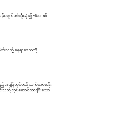
့်ခရက်ဒစ်ကိုသုံး၍ Viber ၏
လိုက်သည့် နေရာဒေသသို့
 မည်သည့်အချိန်တွင်မဆို သက်တမ်းတိုး
 သင်သည် လုပ်ဆောင်ထားပြီးသော