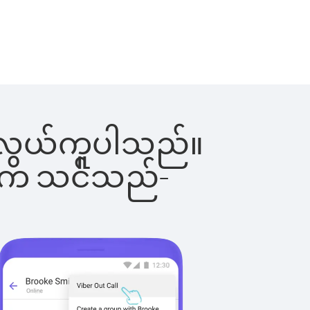
်းက လွယ်ကူပါသည်။
ိပါက သင်သည်-