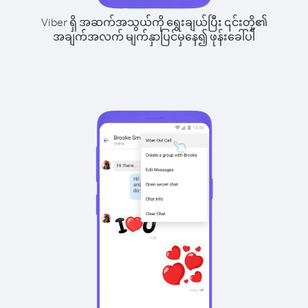
Viber ရှိ အဆက်အသွယ်ကို ရွေးချယ်ပြီး ၎င်းတို့၏
အချက်အလက် မျက်နှာပြင်မှနေ၍ ဖုန်းခေါ်ပါ