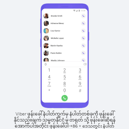
Viber ဖုန်းခေါ်နံပါတ်ကွက်မှ နံပါတ်တစ်ခုကို ဖုန်းခေါ်
နိုင်သည်။
ချက် သမ္မတနိုင်ငံ မှ တရုတ် သို့ ဖုန်းခေါ်ဆိုရန်
အောက်ပါအတိုင်း ဖုန်းခေါ်ပါ-
+
+
86
ဒေသတွင်း နံပါတ်