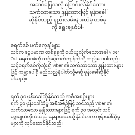
အဆင်ပြေသလို ပြောင်းလဲနိုင်သော၊
သက်သာသော နှုန်းထားဖြင့် ဖုန်းခေါ်
ဆိုနိုင်သည့် နည်းလမ်းများထဲမှ တစ်ခု
ကို ရွေးချယ်ပါ-
ခရက်ဒစ် ပက်ကေ့ချ်များ
သင်က ငွေပမာဏ တစ်ခုခုကို ဝယ်ယူလိုက်သောအခါ Viber
Out ခရက်ဒစ်ကို သင့်ငွေလက်ကျန်ထဲသို့ ထည့်ပေးပါသည်။
သင့်ခရက်ဒစ်ကိုသုံး၍ Viber ၏ သက်သာသော နှုန်းထားများ
ဖြင့် ကမ္ဘာပေါ်ရှိ မည်သည့်နံပါတ်သို့မဆို ဖုန်းခေါ်ဆိုနိုင်
ပါသည်။
ရက် ၃၀ ဖုန်းခေါ်ဆိုနိုင်သည့် အစီအစဉ်များ
ရက် ၃၀ ဖုန်းခေါ်ဆိုမှု အစီအစဉ်ဖြင့် သင်သည် Viber ၏
သက်သာသော နှုန်းထားများဖြင့် ရက် ၃၀ အတွင်း သင်
ရွေးချယ်လိုက်သည့် နေရာဒေသသို့ နိုင်ငံတကာ ဖုန်းခေါ်ဆိုမှု
များကို လုပ်ဆောင်နိုင်သည်။