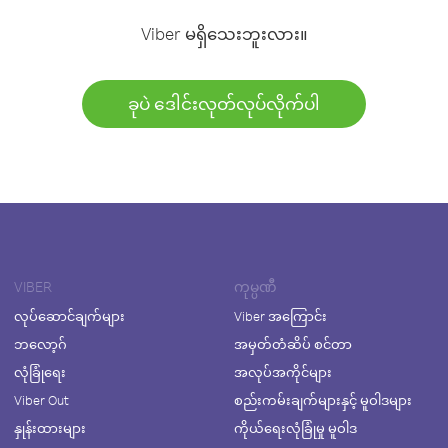
Viber မရှိသေးဘူးလား။
ခုပဲ ဒေါင်းလုတ်လုပ်လိုက်ပါ
VIBER
ကုမ္ပဏီ
လုပ်ဆောင်ချက်များ
Viber အကြောင်း
ဘလော့ဂ်
အမှတ်တံဆိပ် စင်တာ
လုံခြုံရေး
အလုပ်အကိုင်များ
Viber Out
စည်းကမ်းချက်များနှင့် မူဝါဒများ
နှုန်းထားများ
ကိုယ်ရေးလုံခြုံမှု မူဝါဒ