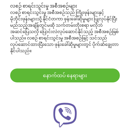
လစဉ် စာရင်းသွင်းမှု အစီအစဉ်များ
လစဉ် စာရင်းသွင်းမှု အစီအစဉ်သည် ကြိုးဖုန်းများနှင့်
မိုဘိုင်းဖုန်းများသို့ နိုင်ငံတကာ ဖုန်းခေါ်ဆိုမှုများ ပြုလုပ်နိုင်ပြီး
မည်သည့်အချိန်တွင်မဆို သက်တမ်းတိုးစရာ မလိုဘဲ
အဆင်ပြေသလို ပြောင်းလဲလုပ်ဆောင်နိုင်သည့် အစီအစဉ်ဖြစ်
ပါသည်။ လစဉ် စာရင်းသွင်းမှု အစီအစဉ်ဖြင့် သင်သည်
လုပ်ဆောင်ထားပြီးသော ဖုန်းခေါ်ဆိုမှုများတွင် ပိုက်ဆံချွေတာ
နိုင်ပါသည်။
နောက်ထပ် နေရာများ