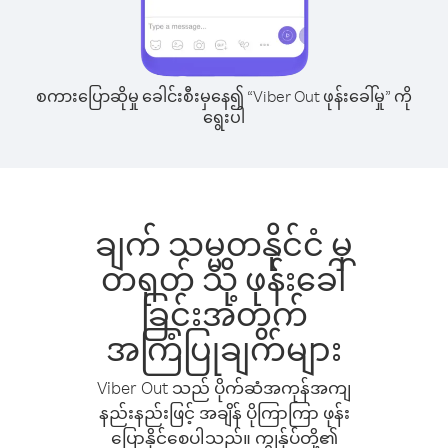
စကားပြောဆိုမှု ခေါင်းစီးမှနေ၍ “Viber Out ဖုန်းခေါ်မှု” ကို
ရွေးပါ
ချက် သမ္မတနိုင်ငံ မှ
တရုတ် သို့ ဖုန်းခေါ်
ခြင်းအတွက်
အကြံပြုချက်များ
Viber Out သည် ပိုက်ဆံအကုန်အကျ
နည်းနည်းဖြင့် အချိန် ပိုကြာကြာ ဖုန်း
ပြောနိုင်စေပါသည်။ ကျွန်ုပ်တို့၏