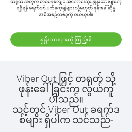
တရုတ် အတွက် တစ်မိနစ်လျှင် အကောင်းဆုံး နှုန်းထားများကို
ရရှိရန် ခရက်ဒစ် ပက်ကေ့ချ်များ သို့မဟုတ် ဖုန်းခေါ်ဆိုမှု
အစီအစဉ်တစ်ခုကို ဝယ်ယူပါ။
နှုန်းထားများကို ကြည့်ပါ
Viber Out ဖြင့် တရုတ် သို့
ဖုန်းခေါ်ခြင်းက လွယ်ကူ
ပါသည်။
သင့်တွင် Viber Out ခရက်ဒ
စ်များ ရှိပါက သင်သည်-