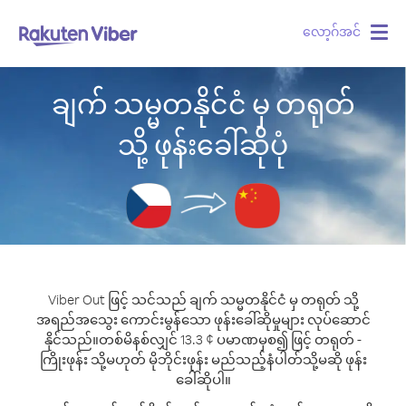
လော့ဂ်အင်
Togg
navig
ချက် သမ္မတနိုင်ငံ မှ တရုတ်
သို့ ဖုန်းခေါ်ဆိုပုံ
Viber Out ဖြင့် သင်သည် ချက် သမ္မတနိုင်ငံ မှ တရုတ် သို့
အရည်အသွေး ကောင်းမွန်သော ဖုန်းခေါ်ဆိုမှုများ လုပ်ဆောင်
နိုင်သည်။
တစ်မိနစ်လျှင် 13.3 ¢ ပမာဏမှစ၍ ဖြင့် တရုတ် -
ကြိုးဖုန်း သို့မဟုတ် မိုဘိုင်းဖုန်း မည်သည့်နံပါတ်သို့မဆို ဖုန်း
ခေါ်ဆိုပါ။