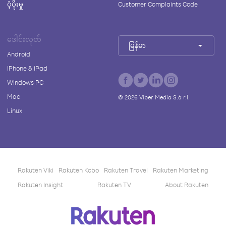
ပံ့ပိုးမှု
Customer Complaints Code
ဒေါင်းလုတ်
မြန်မာ
Android
iPhone & iPad
Windows PC
Mac
©
2026
Viber Media S.à r.l.
Linux
Rakuten Viki
Rakuten Kobo
Rakuten Travel
Rakuten Marketing
Rakuten Insight
Rakuten TV
About Rakuten