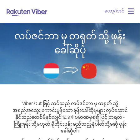
လော့ဂ်အင်
Togg
navig
လပ်ဇင်ဘာ မှ တရုတ် သို့ ဖုန်း
ခေါ်ဆိုပုံ
Viber Out ဖြင့် သင်သည် လပ်ဇင်ဘာ မှ တရုတ် သို့
အရည်အသွေး ကောင်းမွန်သော ဖုန်းခေါ်ဆိုမှုများ လုပ်ဆောင်
နိုင်သည်။
တစ်မိနစ်လျှင် 12.9 ¢ ပမာဏမှစ၍ ဖြင့် တရုတ် -
ကြိုးဖုန်း သို့မဟုတ် မိုဘိုင်းဖုန်း မည်သည့်နံပါတ်သို့မဆို ဖုန်း
ခေါ်ဆိုပါ။