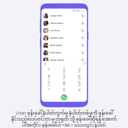
Viber ဖုန်းခေါ်နံပါတ်ကွက်မှ နံပါတ်တစ်ခုကို ဖုန်းခေါ်
နိုင်သည်။
လပ်ဇင်ဘာ မှ တရုတ် သို့ ဖုန်းခေါ်ဆိုရန် အောက်
ပါအတိုင်း ဖုန်းခေါ်ပါ-
+
+
86
ဒေသတွင်း နံပါတ်