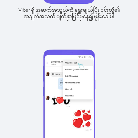
Viber ရှိ အဆက်အသွယ်ကို ရွေးချယ်ပြီး ၎င်းတို့၏
အချက်အလက် မျက်နှာပြင်မှနေ၍ ဖုန်းခေါ်ပါ