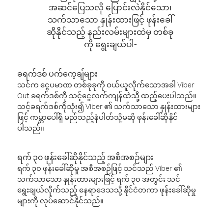
အဆင်ပြေသလို ပြောင်းလဲနိုင်သော၊
သက်သာသော နှုန်းထားဖြင့် ဖုန်းခေါ်
ဆိုနိုင်သည့် နည်းလမ်းများထဲမှ တစ်ခု
ကို ရွေးချယ်ပါ-
ခရက်ဒစ် ပက်ကေ့ချ်များ
သင်က ငွေပမာဏ တစ်ခုခုကို ဝယ်ယူလိုက်သောအခါ Viber
Out ခရက်ဒစ်ကို သင့်ငွေလက်ကျန်ထဲသို့ ထည့်ပေးပါသည်။
သင့်ခရက်ဒစ်ကိုသုံး၍ Viber ၏ သက်သာသော နှုန်းထားများ
ဖြင့် ကမ္ဘာပေါ်ရှိ မည်သည့်နံပါတ်သို့မဆို ဖုန်းခေါ်ဆိုနိုင်
ပါသည်။
ရက် ၃၀ ဖုန်းခေါ်ဆိုနိုင်သည့် အစီအစဉ်များ
ရက် ၃၀ ဖုန်းခေါ်ဆိုမှု အစီအစဉ်ဖြင့် သင်သည် Viber ၏
သက်သာသော နှုန်းထားများဖြင့် ရက် ၃၀ အတွင်း သင်
ရွေးချယ်လိုက်သည့် နေရာဒေသသို့ နိုင်ငံတကာ ဖုန်းခေါ်ဆိုမှု
များကို လုပ်ဆောင်နိုင်သည်။