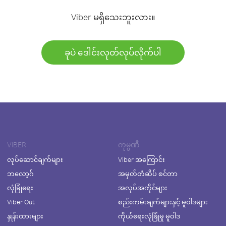
Viber မရှိသေးဘူးလား။
ခုပဲ ဒေါင်းလုတ်လုပ်လိုက်ပါ
VIBER
ကုမ္ပဏီ
လုပ်ဆောင်ချက်များ
Viber အကြောင်း
ဘလော့ဂ်
အမှတ်တံဆိပ် စင်တာ
လုံခြုံရေး
အလုပ်အကိုင်များ
Viber Out
စည်းကမ်းချက်များနှင့် မူဝါဒများ
နှုန်းထားများ
ကိုယ်ရေးလုံခြုံမှု မူဝါဒ