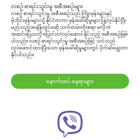
လစဉ် စာရင်းသွင်းမှု အစီအစဉ်များ
လစဉ် စာရင်းသွင်းမှု အစီအစဉ်သည် ကြိုးဖုန်းများနှင့်
မိုဘိုင်းဖုန်းများသို့ နိုင်ငံတကာ ဖုန်းခေါ်ဆိုမှုများ ပြုလုပ်နိုင်ပြီး
မည်သည့်အချိန်တွင်မဆို သက်တမ်းတိုးစရာ မလိုဘဲ
အဆင်ပြေသလို ပြောင်းလဲလုပ်ဆောင်နိုင်သည့် အစီအစဉ်ဖြစ်
ပါသည်။ လစဉ် စာရင်းသွင်းမှု အစီအစဉ်ဖြင့် သင်သည်
လုပ်ဆောင်ထားပြီးသော ဖုန်းခေါ်ဆိုမှုများတွင် ပိုက်ဆံချွေတာ
နိုင်ပါသည်။
နောက်ထပ် နေရာများ