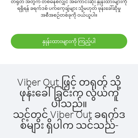
တရုတ် အတွက် တစ်မိနစ်လျှင် အကောင်းဆုံး နှုန်းထားများကို
ရရှိရန် ခရက်ဒစ် ပက်ကေ့ချ်များ သို့မဟုတ် ဖုန်းခေါ်ဆိုမှု
အစီအစဉ်တစ်ခုကို ဝယ်ယူပါ။
နှုန်းထားများကို ကြည့်ပါ
Viber Out ဖြင့် တရုတ် သို့
ဖုန်းခေါ်ခြင်းက လွယ်ကူ
ပါသည်။
သင့်တွင် Viber Out ခရက်ဒ
စ်များ ရှိပါက သင်သည်-