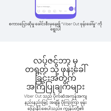
စကားပြောဆိုမှု ခေါင်းစီးမှနေ၍ “Viber Out ဖုန်းခေါ်မှု” ကို
ရွေးပါ
လပ်ဇင်ဘာ မှ
တရုတ် သို့ ဖုန်းခေါ်
ခြင်းအတွက်
အကြံပြုချက်များ
Viber Out သည် ပိုက်ဆံအကုန်အကျ
နည်းနည်းဖြင့် အချိန် ပိုကြာကြာ ဖုန်း
ပြောနိုင်စေပါသည်။ ကျွန်ုပ်တို့၏