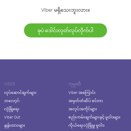
Viber မရှိသေးဘူးလား။
ခုပဲ ဒေါင်းလုတ်လုပ်လိုက်ပါ
VIBER
ကုမ္ပဏီ
လုပ်ဆောင်ချက်များ
Viber အကြောင်း
ဘလော့ဂ်
အမှတ်တံဆိပ် စင်တာ
လုံခြုံရေး
အလုပ်အကိုင်များ
Viber Out
စည်းကမ်းချက်များနှင့် မူဝါဒများ
နှုန်းထားများ
ကိုယ်ရေးလုံခြုံမှု မူဝါဒ