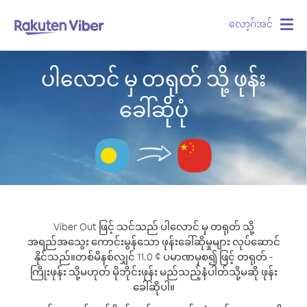
လော့ဂ်အင်
Togg
navig
ပါလောင် မှ တရုတ် သို့ ဖုန်း
ခေါ်ဆိုပုံ
Viber Out ဖြင့် သင်သည် ပါလောင် မှ တရုတ် သို့
အရည်အသွေး ကောင်းမွန်သော ဖုန်းခေါ်ဆိုမှုများ လုပ်ဆောင်
နိုင်သည်။
တစ်မိနစ်လျှင် 11.0 ¢ ပမာဏမှစ၍ ဖြင့် တရုတ် -
ကြိုးဖုန်း သို့မဟုတ် မိုဘိုင်းဖုန်း မည်သည့်နံပါတ်သို့မဆို ဖုန်း
ခေါ်ဆိုပါ။