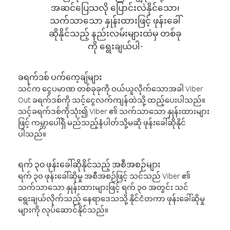
အဆင်ပြေသလို ပြောင်းလဲနိုင်သော၊
သက်သာသော နှုန်းထားဖြင့် ဖုန်းခေါ်
ဆိုနိုင်သည့် နည်းလမ်းများထဲမှ တစ်ခု
ကို ရွေးချယ်ပါ-
ခရက်ဒစ် ပက်ကေ့ချ်များ
သင်က ငွေပမာဏ တစ်ခုခုကို ဝယ်ယူလိုက်သောအခါ Viber
Out ခရက်ဒစ်ကို သင့်ငွေလက်ကျန်ထဲသို့ ထည့်ပေးပါသည်။
သင့်ခရက်ဒစ်ကိုသုံး၍ Viber ၏ သက်သာသော နှုန်းထားများ
ဖြင့် ကမ္ဘာပေါ်ရှိ မည်သည့်နံပါတ်သို့မဆို ဖုန်းခေါ်ဆိုနိုင်
ပါသည်။
ရက် ၃၀ ဖုန်းခေါ်ဆိုနိုင်သည့် အစီအစဉ်များ
ရက် ၃၀ ဖုန်းခေါ်ဆိုမှု အစီအစဉ်ဖြင့် သင်သည် Viber ၏
သက်သာသော နှုန်းထားများဖြင့် ရက် ၃၀ အတွင်း သင်
ရွေးချယ်လိုက်သည့် နေရာဒေသသို့ နိုင်ငံတကာ ဖုန်းခေါ်ဆိုမှု
များကို လုပ်ဆောင်နိုင်သည်။