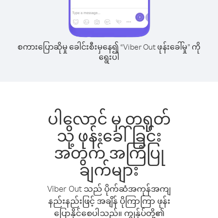
စကားပြောဆိုမှု ခေါင်းစီးမှနေ၍ “Viber Out ဖုန်းခေါ်မှု” ကို
ရွေးပါ
ပါလောင် မှ တရုတ်
သို့ ဖုန်းခေါ်ခြင်း
အတွက် အကြံပြု
ချက်များ
Viber Out သည် ပိုက်ဆံအကုန်အကျ
နည်းနည်းဖြင့် အချိန် ပိုကြာကြာ ဖုန်း
ပြောနိုင်စေပါသည်။ ကျွန်ုပ်တို့၏