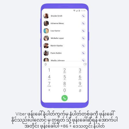
Viber ဖုန်းခေါ်နံပါတ်ကွက်မှ နံပါတ်တစ်ခုကို ဖုန်းခေါ်
နိုင်သည်။
ပါလောင် မှ တရုတ် သို့ ဖုန်းခေါ်ဆိုရန် အောက်ပါ
အတိုင်း ဖုန်းခေါ်ပါ-
+
+
86
ဒေသတွင်း နံပါတ်