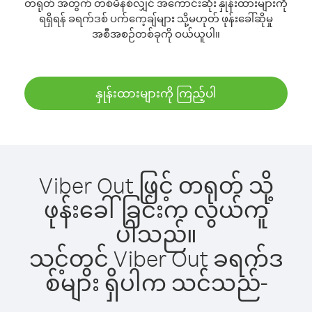
တရုတ် အတွက် တစ်မိနစ်လျှင် အကောင်းဆုံး နှုန်းထားများကို
ရရှိရန် ခရက်ဒစ် ပက်ကေ့ချ်များ သို့မဟုတ် ဖုန်းခေါ်ဆိုမှု
အစီအစဉ်တစ်ခုကို ဝယ်ယူပါ။
နှုန်းထားများကို ကြည့်ပါ
Viber Out ဖြင့် တရုတ် သို့
ဖုန်းခေါ်ခြင်းက လွယ်ကူ
ပါသည်။
သင့်တွင် Viber Out ခရက်ဒ
စ်များ ရှိပါက သင်သည်-