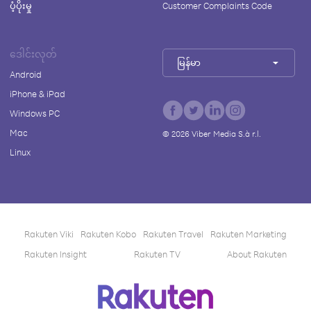
ပံ့ပိုးမှု
Customer Complaints Code
ဒေါင်းလုတ်
မြန်မာ
Android
iPhone & iPad
Windows PC
Mac
©
2026
Viber Media S.à r.l.
Linux
Rakuten Viki
Rakuten Kobo
Rakuten Travel
Rakuten Marketing
Rakuten Insight
Rakuten TV
About Rakuten