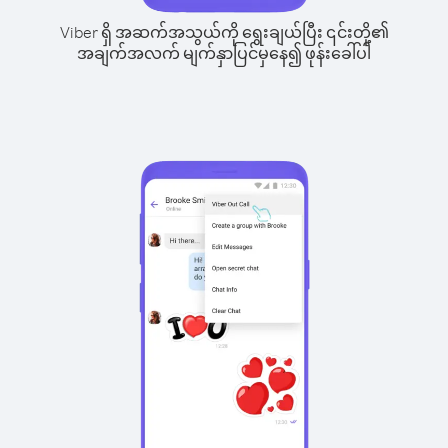
Viber ရှိ အဆက်အသွယ်ကို ရွေးချယ်ပြီး ၎င်းတို့၏
အချက်အလက် မျက်နှာပြင်မှနေ၍ ဖုန်းခေါ်ပါ