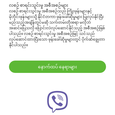
လစဉ် စာရင်းသွင်းမှု အစီအစဉ်များ
လစဉ် စာရင်းသွင်းမှု အစီအစဉ်သည် ကြိုးဖုန်းများနှင့်
မိုဘိုင်းဖုန်းများသို့ နိုင်ငံတကာ ဖုန်းခေါ်ဆိုမှုများ ပြုလုပ်နိုင်ပြီး
မည်သည့်အချိန်တွင်မဆို သက်တမ်းတိုးစရာ မလိုဘဲ
အဆင်ပြေသလို ပြောင်းလဲလုပ်ဆောင်နိုင်သည့် အစီအစဉ်ဖြစ်
ပါသည်။ လစဉ် စာရင်းသွင်းမှု အစီအစဉ်ဖြင့် သင်သည်
လုပ်ဆောင်ထားပြီးသော ဖုန်းခေါ်ဆိုမှုများတွင် ပိုက်ဆံချွေတာ
နိုင်ပါသည်။
နောက်ထပ် နေရာများ