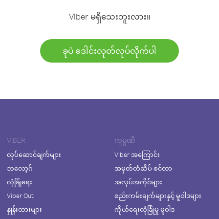
Viber မရှိသေးဘူးလား။
ခုပဲ ဒေါင်းလုတ်လုပ်လိုက်ပါ
VIBER
ကုမ္ပဏီ
လုပ်ဆောင်ချက်များ
Viber အကြောင်း
ဘလော့ဂ်
အမှတ်တံဆိပ် စင်တာ
လုံခြုံရေး
အလုပ်အကိုင်များ
Viber Out
စည်းကမ်းချက်များနှင့် မူဝါဒများ
နှုန်းထားများ
ကိုယ်ရေးလုံခြုံမှု မူဝါဒ