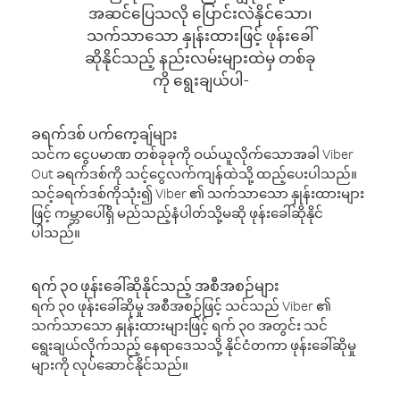
အဆင်ပြေသလို ပြောင်းလဲနိုင်သော၊
သက်သာသော နှုန်းထားဖြင့် ဖုန်းခေါ်
ဆိုနိုင်သည့် နည်းလမ်းများထဲမှ တစ်ခု
ကို ရွေးချယ်ပါ-
ခရက်ဒစ် ပက်ကေ့ချ်များ
သင်က ငွေပမာဏ တစ်ခုခုကို ဝယ်ယူလိုက်သောအခါ Viber
Out ခရက်ဒစ်ကို သင့်ငွေလက်ကျန်ထဲသို့ ထည့်ပေးပါသည်။
သင့်ခရက်ဒစ်ကိုသုံး၍ Viber ၏ သက်သာသော နှုန်းထားများ
ဖြင့် ကမ္ဘာပေါ်ရှိ မည်သည့်နံပါတ်သို့မဆို ဖုန်းခေါ်ဆိုနိုင်
ပါသည်။
ရက် ၃၀ ဖုန်းခေါ်ဆိုနိုင်သည့် အစီအစဉ်များ
ရက် ၃၀ ဖုန်းခေါ်ဆိုမှု အစီအစဉ်ဖြင့် သင်သည် Viber ၏
သက်သာသော နှုန်းထားများဖြင့် ရက် ၃၀ အတွင်း သင်
ရွေးချယ်လိုက်သည့် နေရာဒေသသို့ နိုင်ငံတကာ ဖုန်းခေါ်ဆိုမှု
များကို လုပ်ဆောင်နိုင်သည်။