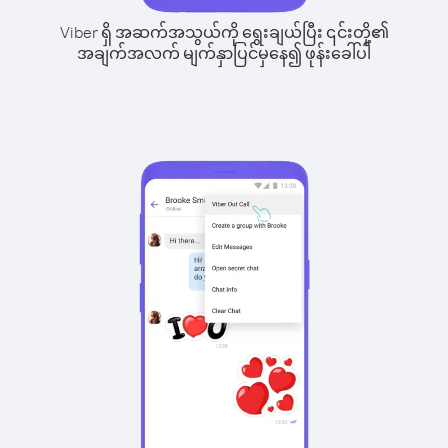
Viber ရှိ အဆက်အသွယ်ကို ရွေးချယ်ပြီး ၎င်းတို့၏
အချက်အလက် မျက်နှာပြင်မှနေ၍ ဖုန်းခေါ်ပါ