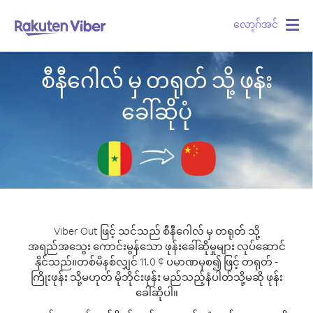
လော့ဂ်အင်
Togg
navig
စီနီဂေါလ် မှ တရုတ် သို့ ဖုန်း
ခေါ်ဆိုပုံ
Viber Out ဖြင့် သင်သည် စီနီဂေါလ် မှ တရုတ် သို့
အရည်အသွေး ကောင်းမွန်သော ဖုန်းခေါ်ဆိုမှုများ လုပ်ဆောင်
နိုင်သည်။
တစ်မိနစ်လျှင် 11.0 ¢ ပမာဏမှစ၍ ဖြင့် တရုတ် -
ကြိုးဖုန်း သို့မဟုတ် မိုဘိုင်းဖုန်း မည်သည့်နံပါတ်သို့မဆို ဖုန်း
ခေါ်ဆိုပါ။