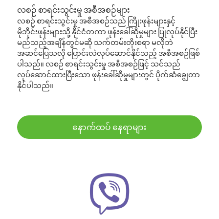
လစဉ် စာရင်းသွင်းမှု အစီအစဉ်များ
လစဉ် စာရင်းသွင်းမှု အစီအစဉ်သည် ကြိုးဖုန်းများနှင့်
မိုဘိုင်းဖုန်းများသို့ နိုင်ငံတကာ ဖုန်းခေါ်ဆိုမှုများ ပြုလုပ်နိုင်ပြီး
မည်သည့်အချိန်တွင်မဆို သက်တမ်းတိုးစရာ မလိုဘဲ
အဆင်ပြေသလို ပြောင်းလဲလုပ်ဆောင်နိုင်သည့် အစီအစဉ်ဖြစ်
ပါသည်။ လစဉ် စာရင်းသွင်းမှု အစီအစဉ်ဖြင့် သင်သည်
လုပ်ဆောင်ထားပြီးသော ဖုန်းခေါ်ဆိုမှုများတွင် ပိုက်ဆံချွေတာ
နိုင်ပါသည်။
နောက်ထပ် နေရာများ