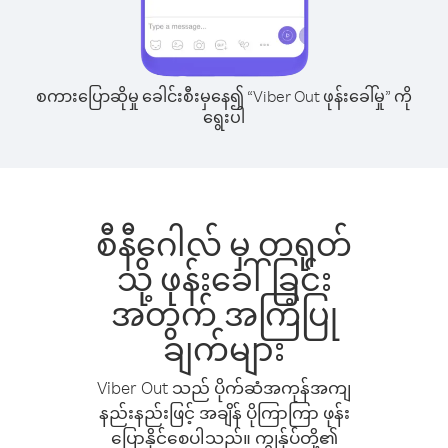
စကားပြောဆိုမှု ခေါင်းစီးမှနေ၍ “Viber Out ဖုန်းခေါ်မှု” ကို
ရွေးပါ
စီနီဂေါလ် မှ တရုတ်
သို့ ဖုန်းခေါ်ခြင်း
အတွက် အကြံပြု
ချက်များ
Viber Out သည် ပိုက်ဆံအကုန်အကျ
နည်းနည်းဖြင့် အချိန် ပိုကြာကြာ ဖုန်း
ပြောနိုင်စေပါသည်။ ကျွန်ုပ်တို့၏