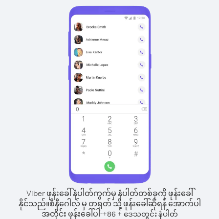
Viber ဖုန်းခေါ်နံပါတ်ကွက်မှ နံပါတ်တစ်ခုကို ဖုန်းခေါ်
နိုင်သည်။
စီနီဂေါလ် မှ တရုတ် သို့ ဖုန်းခေါ်ဆိုရန် အောက်ပါ
အတိုင်း ဖုန်းခေါ်ပါ-
+
+
86
ဒေသတွင်း နံပါတ်