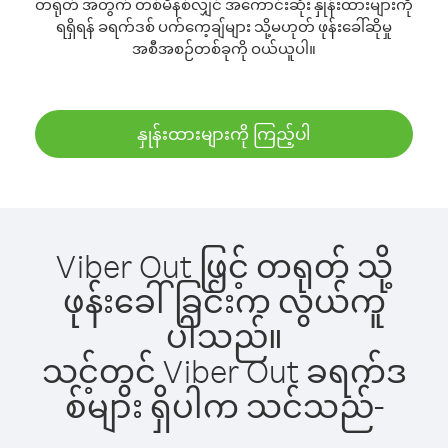
တရုတ် အတွက် တစ်မိနစ်လျှင် အကောင်းဆုံး နှုန်းထားများကို
ရရှိရန် ခရက်ဒစ် ပက်ကေ့ချ်များ သို့မဟုတ် ဖုန်းခေါ်ဆိုမှု
အစီအစဉ်တစ်ခုကို ဝယ်ယူပါ။
နှုန်းထားများကို ကြည့်ပါ
Viber Out ဖြင့် တရုတ် သို့
ဖုန်းခေါ်ခြင်းက လွယ်ကူ
ပါသည်။
သင့်တွင် Viber Out ခရက်ဒ
စ်များ ရှိပါက သင်သည်-