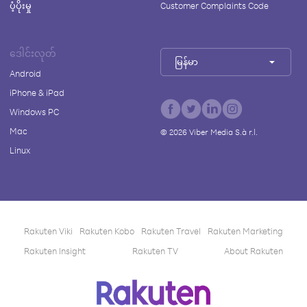
ပံ့ပိုးမှု
Customer Complaints Code
ဒေါင်းလုတ်
မြန်မာ
Android
iPhone & iPad
Windows PC
Mac
©
2026
Viber Media S.à r.l.
Linux
Rakuten Viki
Rakuten Kobo
Rakuten Travel
Rakuten Marketing
Rakuten Insight
Rakuten TV
About Rakuten