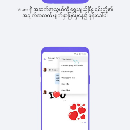
Viber ရှိ အဆက်အသွယ်ကို ရွေးချယ်ပြီး ၎င်းတို့၏
အချက်အလက် မျက်နှာပြင်မှနေ၍ ဖုန်းခေါ်ပါ