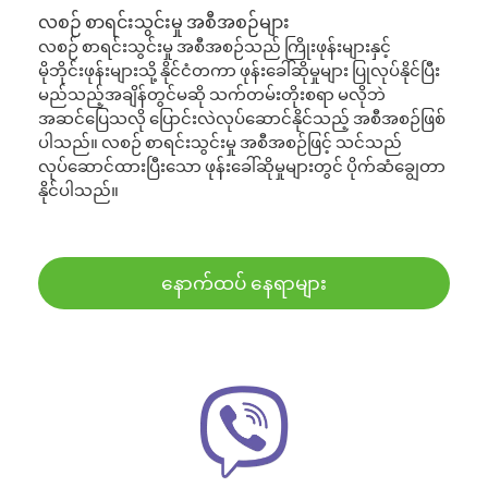
လစဉ် စာရင်းသွင်းမှု အစီအစဉ်များ
လစဉ် စာရင်းသွင်းမှု အစီအစဉ်သည် ကြိုးဖုန်းများနှင့်
မိုဘိုင်းဖုန်းများသို့ နိုင်ငံတကာ ဖုန်းခေါ်ဆိုမှုများ ပြုလုပ်နိုင်ပြီး
မည်သည့်အချိန်တွင်မဆို သက်တမ်းတိုးစရာ မလိုဘဲ
အဆင်ပြေသလို ပြောင်းလဲလုပ်ဆောင်နိုင်သည့် အစီအစဉ်ဖြစ်
ပါသည်။ လစဉ် စာရင်းသွင်းမှု အစီအစဉ်ဖြင့် သင်သည်
လုပ်ဆောင်ထားပြီးသော ဖုန်းခေါ်ဆိုမှုများတွင် ပိုက်ဆံချွေတာ
နိုင်ပါသည်။
နောက်ထပ် နေရာများ