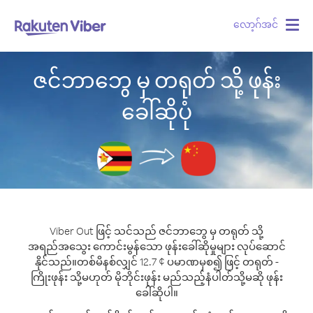
လော့ဂ်အင်
Togg
navig
ဇင်ဘာဘွေ မှ တရုတ် သို့ ဖုန်း
ခေါ်ဆိုပုံ
Viber Out ဖြင့် သင်သည် ဇင်ဘာဘွေ မှ တရုတ် သို့
အရည်အသွေး ကောင်းမွန်သော ဖုန်းခေါ်ဆိုမှုများ လုပ်ဆောင်
နိုင်သည်။
တစ်မိနစ်လျှင် 12.7 ¢ ပမာဏမှစ၍ ဖြင့် တရုတ် -
ကြိုးဖုန်း သို့မဟုတ် မိုဘိုင်းဖုန်း မည်သည့်နံပါတ်သို့မဆို ဖုန်း
ခေါ်ဆိုပါ။