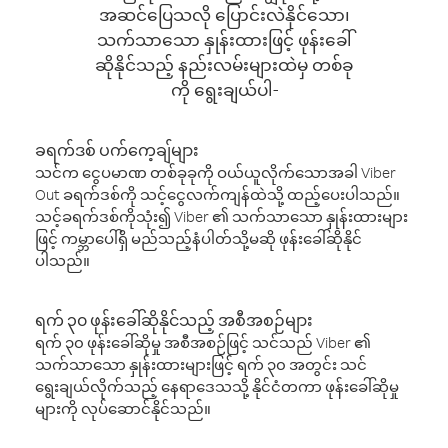
အဆင်ပြေသလို ပြောင်းလဲနိုင်သော၊
သက်သာသော နှုန်းထားဖြင့် ဖုန်းခေါ်
ဆိုနိုင်သည့် နည်းလမ်းများထဲမှ တစ်ခု
ကို ရွေးချယ်ပါ-
ခရက်ဒစ် ပက်ကေ့ချ်များ
သင်က ငွေပမာဏ တစ်ခုခုကို ဝယ်ယူလိုက်သောအခါ Viber
Out ခရက်ဒစ်ကို သင့်ငွေလက်ကျန်ထဲသို့ ထည့်ပေးပါသည်။
သင့်ခရက်ဒစ်ကိုသုံး၍ Viber ၏ သက်သာသော နှုန်းထားများ
ဖြင့် ကမ္ဘာပေါ်ရှိ မည်သည့်နံပါတ်သို့မဆို ဖုန်းခေါ်ဆိုနိုင်
ပါသည်။
ရက် ၃၀ ဖုန်းခေါ်ဆိုနိုင်သည့် အစီအစဉ်များ
ရက် ၃၀ ဖုန်းခေါ်ဆိုမှု အစီအစဉ်ဖြင့် သင်သည် Viber ၏
သက်သာသော နှုန်းထားများဖြင့် ရက် ၃၀ အတွင်း သင်
ရွေးချယ်လိုက်သည့် နေရာဒေသသို့ နိုင်ငံတကာ ဖုန်းခေါ်ဆိုမှု
များကို လုပ်ဆောင်နိုင်သည်။