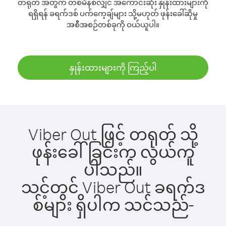
တရုတ် အတွက် တစ်မိနစ်လျှင် အကောင်းဆုံး နှုန်းထားများကို
ရရှိရန် ခရက်ဒစ် ပက်ကေ့ချ်များ သို့မဟုတ် ဖုန်းခေါ်ဆိုမှု
အစီအစဉ်တစ်ခုကို ဝယ်ယူပါ။
နှုန်းထားများကို ကြည့်ပါ
Viber Out ဖြင့် တရုတ် သို့
ဖုန်းခေါ်ခြင်းက လွယ်ကူ
ပါသည်။
သင့်တွင် Viber Out ခရက်ဒ
စ်များ ရှိပါက သင်သည်-