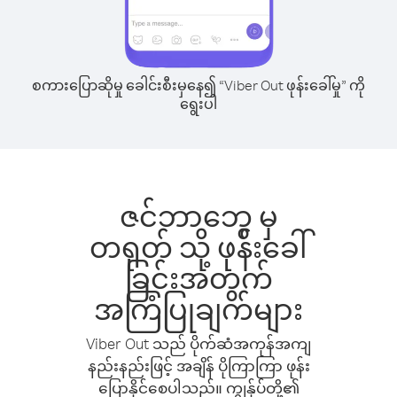
စကားပြောဆိုမှု ခေါင်းစီးမှနေ၍ “Viber Out ဖုန်းခေါ်မှု” ကို
ရွေးပါ
ဇင်ဘာဘွေ မှ
တရုတ် သို့ ဖုန်းခေါ်
ခြင်းအတွက်
အကြံပြုချက်များ
Viber Out သည် ပိုက်ဆံအကုန်အကျ
နည်းနည်းဖြင့် အချိန် ပိုကြာကြာ ဖုန်း
ပြောနိုင်စေပါသည်။ ကျွန်ုပ်တို့၏