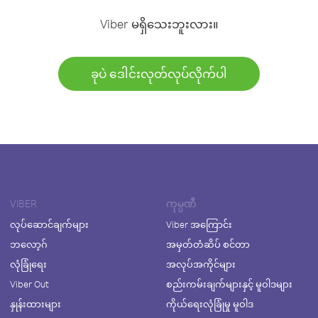
Viber မရှိသေးဘူးလား။
ခုပဲ ဒေါင်းလုတ်လုပ်လိုက်ပါ
VIBER
ကုမ္ပဏီ
လုပ်ဆောင်ချက်များ
Viber အကြောင်း
ဘလော့ဂ်
အမှတ်တံဆိပ် စင်တာ
လုံခြုံရေး
အလုပ်အကိုင်များ
Viber Out
စည်းကမ်းချက်များနှင့် မူဝါဒများ
နှုန်းထားများ
ကိုယ်ရေးလုံခြုံမှု မူဝါဒ