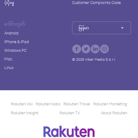
ပံ့ပိုးမှု
Customer Complaints Code
ဒေါင်းလုတ်
မြန်မာ
Android
iPhone & iPad
Windows PC
Mac
©
2026
Viber Media S.à r.l.
Linux
Rakuten Viki
Rakuten Kobo
Rakuten Travel
Rakuten Marketing
Rakuten Insight
Rakuten TV
About Rakuten