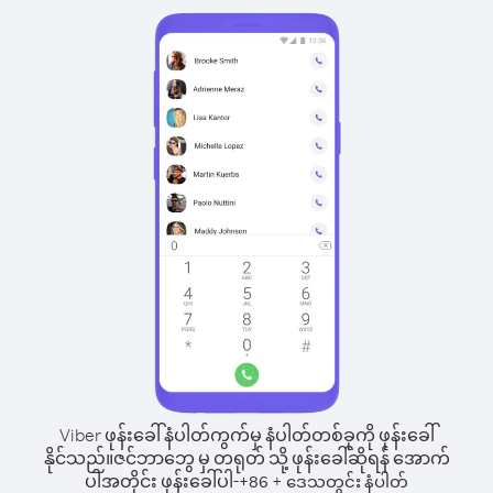
Viber ဖုန်းခေါ်နံပါတ်ကွက်မှ နံပါတ်တစ်ခုကို ဖုန်းခေါ်
နိုင်သည်။
ဇင်ဘာဘွေ မှ တရုတ် သို့ ဖုန်းခေါ်ဆိုရန် အောက်
ပါအတိုင်း ဖုန်းခေါ်ပါ-
+
+
86
ဒေသတွင်း နံပါတ်