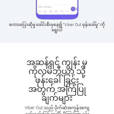
စကားပြောဆိုမှု ခေါင်းစီးမှနေ၍ “Viber Out ဖုန်းခေါ်မှု” ကို
ရွေးပါ
အဆန်ရှင် ကျွန်း မှ
ကိုလမ်ဘီယာ သို့
ဖုန်းခေါ်ခြင်း
အတွက် အကြံပြု
ချက်များ
Viber Out သည် ပိုက်ဆံအကုန်အကျ
နည်းနည်းဖြင့် အချိန် ပိုကြာကြာ ဖုန်း