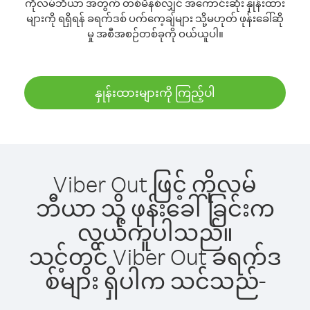
ကိုလမ်ဘီယာ အတွက် တစ်မိနစ်လျှင် အကောင်းဆုံး နှုန်းထား
များကို ရရှိရန် ခရက်ဒစ် ပက်ကေ့ချ်များ သို့မဟုတ် ဖုန်းခေါ်ဆို
မှု အစီအစဉ်တစ်ခုကို ဝယ်ယူပါ။
နှုန်းထားများကို ကြည့်ပါ
Viber Out ဖြင့် ကိုလမ်
ဘီယာ သို့ ဖုန်းခေါ်ခြင်းက
လွယ်ကူပါသည်။
သင့်တွင် Viber Out ခရက်ဒ
စ်များ ရှိပါက သင်သည်-