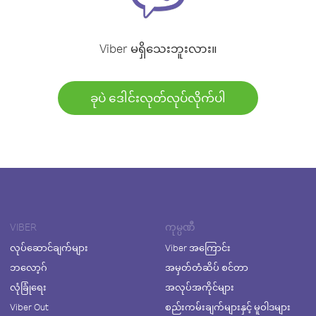
Viber မရှိသေးဘူးလား။
ခုပဲ ဒေါင်းလုတ်လုပ်လိုက်ပါ
VIBER
ကုမ္ပဏီ
လုပ်ဆောင်ချက်များ
Viber အကြောင်း
ဘလော့ဂ်
အမှတ်တံဆိပ် စင်တာ
လုံခြုံရေး
အလုပ်အကိုင်များ
Viber Out
စည်းကမ်းချက်များနှင့် မူဝါဒများ