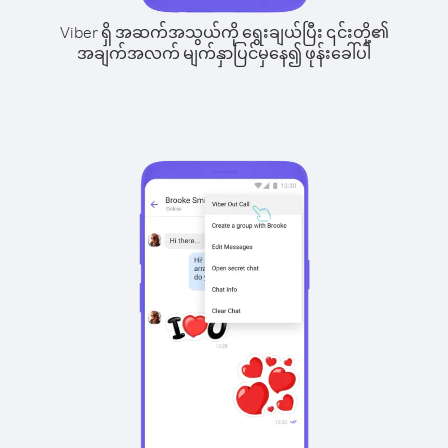
Viber ရှိ အဆက်အသွယ်ကို ရွေးချယ်ပြီး ၎င်းတို့၏
အချက်အလက် မျက်နှာပြင်မှနေ၍ ဖုန်းခေါ်ပါ