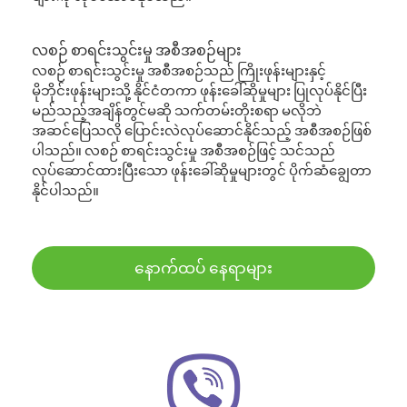
လစဉ် စာရင်းသွင်းမှု အစီအစဉ်များ
လစဉ် စာရင်းသွင်းမှု အစီအစဉ်သည် ကြိုးဖုန်းများနှင့်
မိုဘိုင်းဖုန်းများသို့ နိုင်ငံတကာ ဖုန်းခေါ်ဆိုမှုများ ပြုလုပ်နိုင်ပြီး
မည်သည့်အချိန်တွင်မဆို သက်တမ်းတိုးစရာ မလိုဘဲ
အဆင်ပြေသလို ပြောင်းလဲလုပ်ဆောင်နိုင်သည့် အစီအစဉ်ဖြစ်
ပါသည်။ လစဉ် စာရင်းသွင်းမှု အစီအစဉ်ဖြင့် သင်သည်
လုပ်ဆောင်ထားပြီးသော ဖုန်းခေါ်ဆိုမှုများတွင် ပိုက်ဆံချွေတာ
နိုင်ပါသည်။
နောက်ထပ် နေရာများ