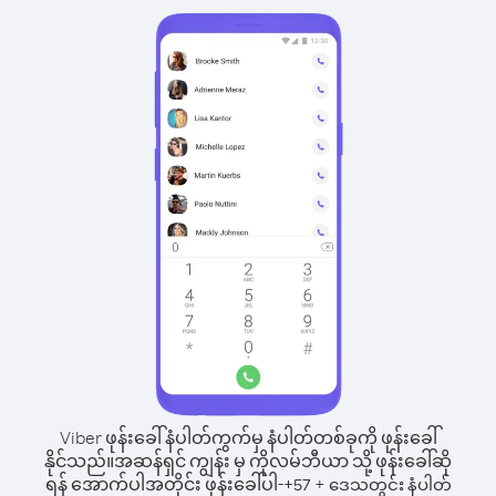
Viber ဖုန်းခေါ်နံပါတ်ကွက်မှ နံပါတ်တစ်ခုကို ဖုန်းခေါ်
နိုင်သည်။
အဆန်ရှင် ကျွန်း မှ ကိုလမ်ဘီယာ သို့ ဖုန်းခေါ်ဆို
ရန် အောက်ပါအတိုင်း ဖုန်းခေါ်ပါ-
+
+
57
ဒေသတွင်း နံပါတ်