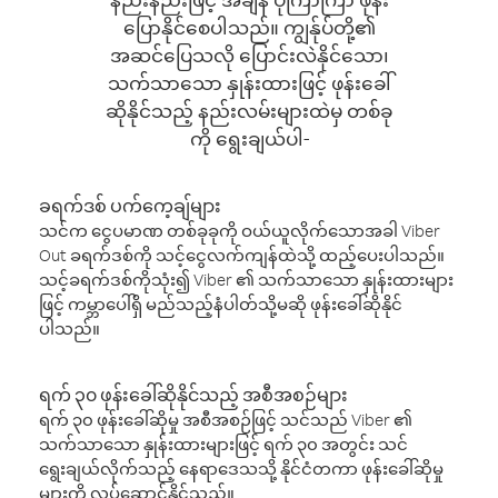
ပြောနိုင်စေပါသည်။ ကျွန်ုပ်တို့၏
အဆင်ပြေသလို ပြောင်းလဲနိုင်သော၊
သက်သာသော နှုန်းထားဖြင့် ဖုန်းခေါ်
ဆိုနိုင်သည့် နည်းလမ်းများထဲမှ တစ်ခု
ကို ရွေးချယ်ပါ-
ခရက်ဒစ် ပက်ကေ့ချ်များ
သင်က ငွေပမာဏ တစ်ခုခုကို ဝယ်ယူလိုက်သောအခါ Viber
Out ခရက်ဒစ်ကို သင့်ငွေလက်ကျန်ထဲသို့ ထည့်ပေးပါသည်။
သင့်ခရက်ဒစ်ကိုသုံး၍ Viber ၏ သက်သာသော နှုန်းထားများ
ဖြင့် ကမ္ဘာပေါ်ရှိ မည်သည့်နံပါတ်သို့မဆို ဖုန်းခေါ်ဆိုနိုင်
ပါသည်။
ရက် ၃၀ ဖုန်းခေါ်ဆိုနိုင်သည့် အစီအစဉ်များ
ရက် ၃၀ ဖုန်းခေါ်ဆိုမှု အစီအစဉ်ဖြင့် သင်သည် Viber ၏
သက်သာသော နှုန်းထားများဖြင့် ရက် ၃၀ အတွင်း သင်
ရွေးချယ်လိုက်သည့် နေရာဒေသသို့ နိုင်ငံတကာ ဖုန်းခေါ်ဆိုမှု
များကို လုပ်ဆောင်နိုင်သည်။