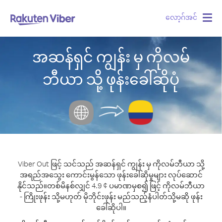
လော့ဂ်အင်
Togg
navig
အဆန်ရှင် ကျွန်း မှ ကိုလမ်
ဘီယာ သို့ ဖုန်းခေါ်ဆိုပုံ
Viber Out ဖြင့် သင်သည် အဆန်ရှင် ကျွန်း မှ ကိုလမ်ဘီယာ သို့
အရည်အသွေး ကောင်းမွန်သော ဖုန်းခေါ်ဆိုမှုများ လုပ်ဆောင်
နိုင်သည်။
တစ်မိနစ်လျှင် 4.9 ¢ ပမာဏမှစ၍ ဖြင့် ကိုလမ်ဘီယာ
- ကြိုးဖုန်း သို့မဟုတ် မိုဘိုင်းဖုန်း မည်သည့်နံပါတ်သို့မဆို ဖုန်း
ခေါ်ဆိုပါ။