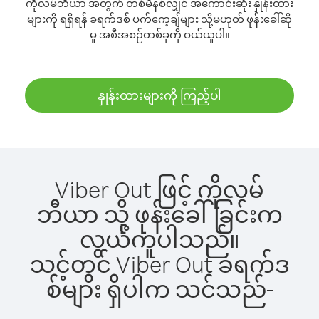
ကိုလမ်ဘီယာ အတွက် တစ်မိနစ်လျှင် အကောင်းဆုံး နှုန်းထား
များကို ရရှိရန် ခရက်ဒစ် ပက်ကေ့ချ်များ သို့မဟုတ် ဖုန်းခေါ်ဆို
မှု အစီအစဉ်တစ်ခုကို ဝယ်ယူပါ။
နှုန်းထားများကို ကြည့်ပါ
Viber Out ဖြင့် ကိုလမ်
ဘီယာ သို့ ဖုန်းခေါ်ခြင်းက
လွယ်ကူပါသည်။
သင့်တွင် Viber Out ခရက်ဒ
စ်များ ရှိပါက သင်သည်-