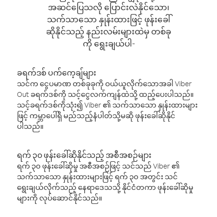
အဆင်ပြေသလို ပြောင်းလဲနိုင်သော၊
သက်သာသော နှုန်းထားဖြင့် ဖုန်းခေါ်
ဆိုနိုင်သည့် နည်းလမ်းများထဲမှ တစ်ခု
ကို ရွေးချယ်ပါ-
ခရက်ဒစ် ပက်ကေ့ချ်များ
သင်က ငွေပမာဏ တစ်ခုခုကို ဝယ်ယူလိုက်သောအခါ Viber
Out ခရက်ဒစ်ကို သင့်ငွေလက်ကျန်ထဲသို့ ထည့်ပေးပါသည်။
သင့်ခရက်ဒစ်ကိုသုံး၍ Viber ၏ သက်သာသော နှုန်းထားများ
ဖြင့် ကမ္ဘာပေါ်ရှိ မည်သည့်နံပါတ်သို့မဆို ဖုန်းခေါ်ဆိုနိုင်
ပါသည်။
ရက် ၃၀ ဖုန်းခေါ်ဆိုနိုင်သည့် အစီအစဉ်များ
ရက် ၃၀ ဖုန်းခေါ်ဆိုမှု အစီအစဉ်ဖြင့် သင်သည် Viber ၏
သက်သာသော နှုန်းထားများဖြင့် ရက် ၃၀ အတွင်း သင်
ရွေးချယ်လိုက်သည့် နေရာဒေသသို့ နိုင်ငံတကာ ဖုန်းခေါ်ဆိုမှု
များကို လုပ်ဆောင်နိုင်သည်။