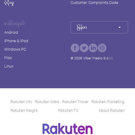
ပံ့ပိုးမှု
Customer Complaints Code
ဒေါင်းလုတ်
မြန်မာ
Android
iPhone & iPad
Windows PC
Mac
©
2026
Viber Media S.à r.l.
Linux
Rakuten Viki
Rakuten Kobo
Rakuten Travel
Rakuten Marketing
Rakuten Insight
Rakuten TV
About Rakuten