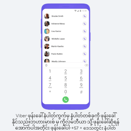
Viber ဖုန်းခေါ်နံပါတ်ကွက်မှ နံပါတ်တစ်ခုကို ဖုန်းခေါ်
နိုင်သည်။
ဘဟားမားစ် မှ ကိုလမ်ဘီယာ သို့ ဖုန်းခေါ်ဆိုရန်
အောက်ပါအတိုင်း ဖုန်းခေါ်ပါ-
+
+
57
ဒေသတွင်း နံပါတ်