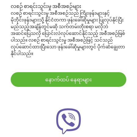
လစဉ် စာရင်းသွင်းမှု အစီအစဉ်များ
လစဉ် စာရင်းသွင်းမှု အစီအစဉ်သည် ကြိုးဖုန်းများနှင့်
မိုဘိုင်းဖုန်းများသို့ နိုင်ငံတကာ ဖုန်းခေါ်ဆိုမှုများ ပြုလုပ်နိုင်ပြီး
မည်သည့်အချိန်တွင်မဆို သက်တမ်းတိုးစရာ မလိုဘဲ
အဆင်ပြေသလို ပြောင်းလဲလုပ်ဆောင်နိုင်သည့် အစီအစဉ်ဖြစ်
ပါသည်။ လစဉ် စာရင်းသွင်းမှု အစီအစဉ်ဖြင့် သင်သည်
လုပ်ဆောင်ထားပြီးသော ဖုန်းခေါ်ဆိုမှုများတွင် ပိုက်ဆံချွေတာ
နိုင်ပါသည်။
နောက်ထပ် နေရာများ