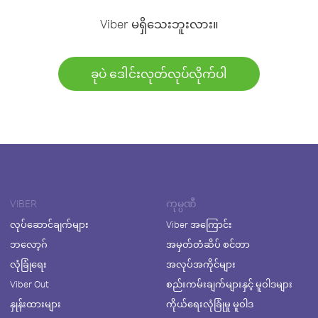
Viber မရှိသေးဘူးလား။
ခုပဲ ဒေါင်းလုတ်လုပ်လိုက်ပါ
VIBER
ကုမ္ပဏီ
လုပ်ဆောင်ချက်များ
Viber အကြောင်း
ဘလော့ဂ်
အမှတ်တံဆိပ် စင်တာ
လုံခြုံရေး
အလုပ်အကိုင်များ
Viber Out
စည်းကမ်းချက်များနှင့် မူဝါဒများ
နှုန်းထားများ
ကိုယ်ရေးလုံခြုံမှု မူဝါဒ