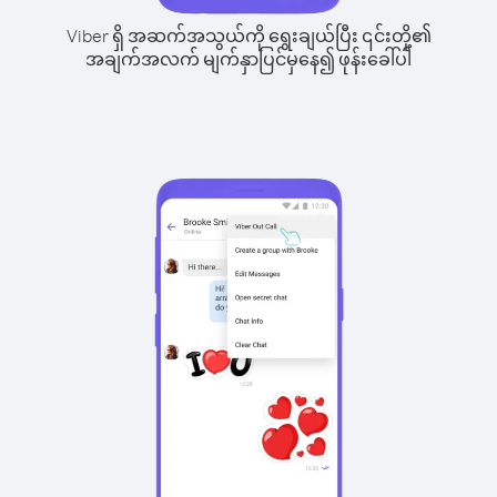
Viber ရှိ အဆက်အသွယ်ကို ရွေးချယ်ပြီး ၎င်းတို့၏
အချက်အလက် မျက်နှာပြင်မှနေ၍ ဖုန်းခေါ်ပါ