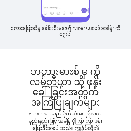
စကားပြောဆိုမှု ခေါင်းစီးမှနေ၍ “Viber Out ဖုန်းခေါ်မှု” ကို
ရွေးပါ
ဘဟားမားစ် မှ ကို
လမ်ဘီယာ သို့ ဖုန်း
ခေါ်ခြင်းအတွက်
အကြံပြုချက်များ
Viber Out သည် ပိုက်ဆံအကုန်အကျ
နည်းနည်းဖြင့် အချိန် ပိုကြာကြာ ဖုန်း
ပြောနိုင်စေပါသည်။ ကျွန်ုပ်တို့၏