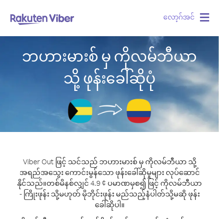
လော့ဂ်အင်
Togg
navig
ဘဟားမားစ် မှ ကိုလမ်ဘီယာ
သို့ ဖုန်းခေါ်ဆိုပုံ
Viber Out ဖြင့် သင်သည် ဘဟားမားစ် မှ ကိုလမ်ဘီယာ သို့
အရည်အသွေး ကောင်းမွန်သော ဖုန်းခေါ်ဆိုမှုများ လုပ်ဆောင်
နိုင်သည်။
တစ်မိနစ်လျှင် 4.9 ¢ ပမာဏမှစ၍ ဖြင့် ကိုလမ်ဘီယာ
- ကြိုးဖုန်း သို့မဟုတ် မိုဘိုင်းဖုန်း မည်သည့်နံပါတ်သို့မဆို ဖုန်း
ခေါ်ဆိုပါ။