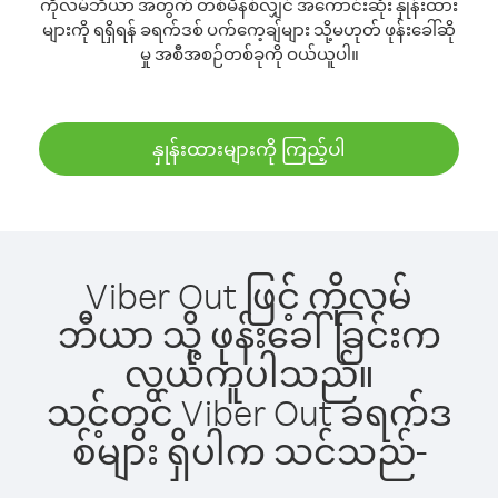
ကိုလမ်ဘီယာ အတွက် တစ်မိနစ်လျှင် အကောင်းဆုံး နှုန်းထား
များကို ရရှိရန် ခရက်ဒစ် ပက်ကေ့ချ်များ သို့မဟုတ် ဖုန်းခေါ်ဆို
မှု အစီအစဉ်တစ်ခုကို ဝယ်ယူပါ။
နှုန်းထားများကို ကြည့်ပါ
Viber Out ဖြင့် ကိုလမ်
ဘီယာ သို့ ဖုန်းခေါ်ခြင်းက
လွယ်ကူပါသည်။
သင့်တွင် Viber Out ခရက်ဒ
စ်များ ရှိပါက သင်သည်-