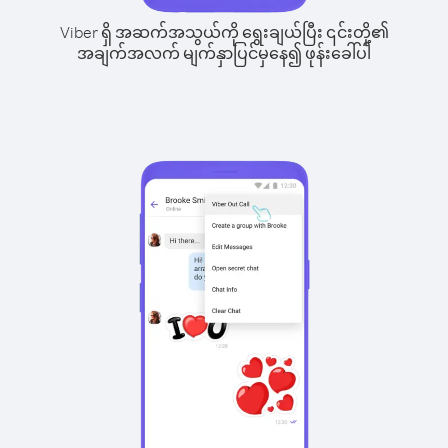
Viber ရှိ အဆက်အသွယ်ကို ရွေးချယ်ပြီး ၎င်းတို့၏
အချက်အလက် မျက်နှာပြင်မှနေ၍ ဖုန်းခေါ်ပါ