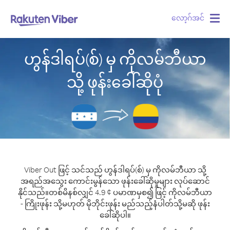
လော့ဂ်အင်
Togg
navig
ဟွန်ဒါရပ်(စ်) မှ ကိုလမ်ဘီယာ
သို့ ဖုန်းခေါ်ဆိုပုံ
Viber Out ဖြင့် သင်သည် ဟွန်ဒါရပ်(စ်) မှ ကိုလမ်ဘီယာ သို့
အရည်အသွေး ကောင်းမွန်သော ဖုန်းခေါ်ဆိုမှုများ လုပ်ဆောင်
နိုင်သည်။
တစ်မိနစ်လျှင် 4.9 ¢ ပမာဏမှစ၍ ဖြင့် ကိုလမ်ဘီယာ
- ကြိုးဖုန်း သို့မဟုတ် မိုဘိုင်းဖုန်း မည်သည့်နံပါတ်သို့မဆို ဖုန်း
ခေါ်ဆိုပါ။