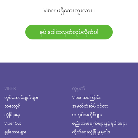
Viber မရှိသေးဘူးလား။
ခုပဲ ဒေါင်းလုတ်လုပ်လိုက်ပါ
VIBER
ကုမ္ပဏီ
လုပ်ဆောင်ချက်များ
Viber အကြောင်း
ဘလော့ဂ်
အမှတ်တံဆိပ် စင်တာ
လုံခြုံရေး
အလုပ်အကိုင်များ
Viber Out
စည်းကမ်းချက်များနှင့် မူဝါဒများ
နှုန်းထားများ
ကိုယ်ရေးလုံခြုံမှု မူဝါဒ