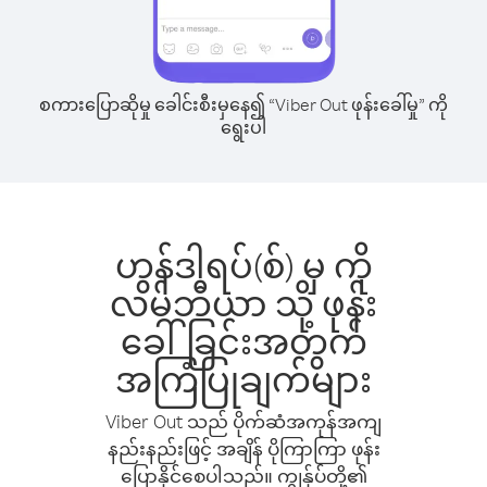
စကားပြောဆိုမှု ခေါင်းစီးမှနေ၍ “Viber Out ဖုန်းခေါ်မှု” ကို
ရွေးပါ
ဟွန်ဒါရပ်(စ်) မှ ကို
လမ်ဘီယာ သို့ ဖုန်း
ခေါ်ခြင်းအတွက်
အကြံပြုချက်များ
Viber Out သည် ပိုက်ဆံအကုန်အကျ
နည်းနည်းဖြင့် အချိန် ပိုကြာကြာ ဖုန်း
ပြောနိုင်စေပါသည်။ ကျွန်ုပ်တို့၏