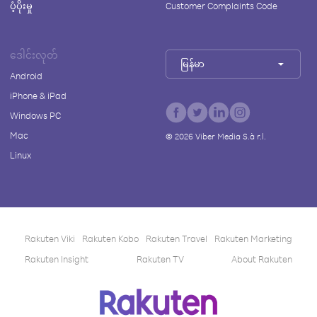
ပံ့ပိုးမှု
Customer Complaints Code
ဒေါင်းလုတ်
မြန်မာ
Android
iPhone & iPad
Windows PC
Mac
©
2026
Viber Media S.à r.l.
Linux
Rakuten Viki
Rakuten Kobo
Rakuten Travel
Rakuten Marketing
Rakuten Insight
Rakuten TV
About Rakuten