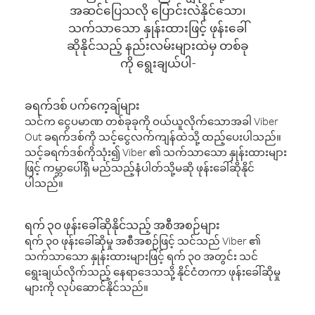
အဆင်ပြေသလို ပြောင်းလဲနိုင်သော၊
သက်သာသော နှုန်းထားဖြင့် ဖုန်းခေါ်
ဆိုနိုင်သည့် နည်းလမ်းများထဲမှ တစ်ခု
ကို ရွေးချယ်ပါ-
ခရက်ဒစ် ပက်ကေ့ချ်များ
သင်က ငွေပမာဏ တစ်ခုခုကို ဝယ်ယူလိုက်သောအခါ Viber
Out ခရက်ဒစ်ကို သင့်ငွေလက်ကျန်ထဲသို့ ထည့်ပေးပါသည်။
သင့်ခရက်ဒစ်ကိုသုံး၍ Viber ၏ သက်သာသော နှုန်းထားများ
ဖြင့် ကမ္ဘာပေါ်ရှိ မည်သည့်နံပါတ်သို့မဆို ဖုန်းခေါ်ဆိုနိုင်
ပါသည်။
ရက် ၃၀ ဖုန်းခေါ်ဆိုနိုင်သည့် အစီအစဉ်များ
ရက် ၃၀ ဖုန်းခေါ်ဆိုမှု အစီအစဉ်ဖြင့် သင်သည် Viber ၏
သက်သာသော နှုန်းထားများဖြင့် ရက် ၃၀ အတွင်း သင်
ရွေးချယ်လိုက်သည့် နေရာဒေသသို့ နိုင်ငံတကာ ဖုန်းခေါ်ဆိုမှု
များကို လုပ်ဆောင်နိုင်သည်။