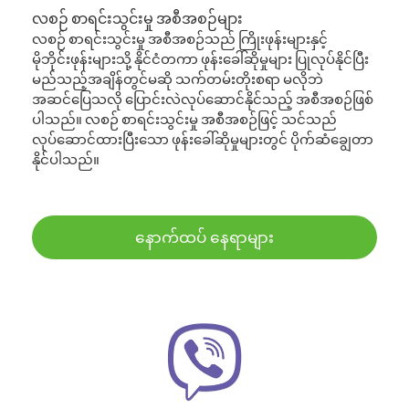
လစဉ် စာရင်းသွင်းမှု အစီအစဉ်များ
လစဉ် စာရင်းသွင်းမှု အစီအစဉ်သည် ကြိုးဖုန်းများနှင့်
မိုဘိုင်းဖုန်းများသို့ နိုင်ငံတကာ ဖုန်းခေါ်ဆိုမှုများ ပြုလုပ်နိုင်ပြီး
မည်သည့်အချိန်တွင်မဆို သက်တမ်းတိုးစရာ မလိုဘဲ
အဆင်ပြေသလို ပြောင်းလဲလုပ်ဆောင်နိုင်သည့် အစီအစဉ်ဖြစ်
ပါသည်။ လစဉ် စာရင်းသွင်းမှု အစီအစဉ်ဖြင့် သင်သည်
လုပ်ဆောင်ထားပြီးသော ဖုန်းခေါ်ဆိုမှုများတွင် ပိုက်ဆံချွေတာ
နိုင်ပါသည်။
နောက်ထပ် နေရာများ