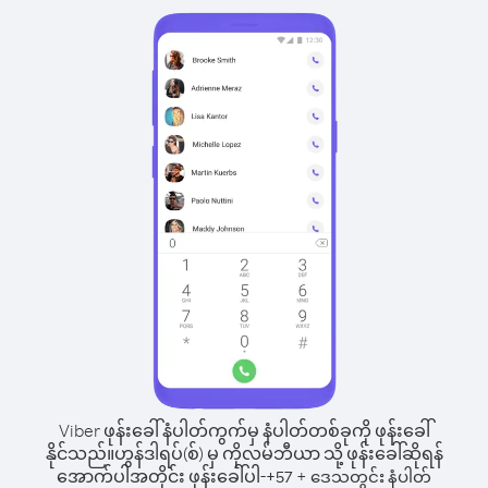
Viber ဖုန်းခေါ်နံပါတ်ကွက်မှ နံပါတ်တစ်ခုကို ဖုန်းခေါ်
နိုင်သည်။
ဟွန်ဒါရပ်(စ်) မှ ကိုလမ်ဘီယာ သို့ ဖုန်းခေါ်ဆိုရန်
အောက်ပါအတိုင်း ဖုန်းခေါ်ပါ-
+
+
57
ဒေသတွင်း နံပါတ်