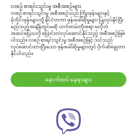
လစဉ် စာရင်းသွင်းမှု အစီအစဉ်များ
လစဉ် စာရင်းသွင်းမှု အစီအစဉ်သည် ကြိုးဖုန်းများနှင့်
မိုဘိုင်းဖုန်းများသို့ နိုင်ငံတကာ ဖုန်းခေါ်ဆိုမှုများ ပြုလုပ်နိုင်ပြီး
မည်သည့်အချိန်တွင်မဆို သက်တမ်းတိုးစရာ မလိုဘဲ
အဆင်ပြေသလို ပြောင်းလဲလုပ်ဆောင်နိုင်သည့် အစီအစဉ်ဖြစ်
ပါသည်။ လစဉ် စာရင်းသွင်းမှု အစီအစဉ်ဖြင့် သင်သည်
လုပ်ဆောင်ထားပြီးသော ဖုန်းခေါ်ဆိုမှုများတွင် ပိုက်ဆံချွေတာ
နိုင်ပါသည်။
နောက်ထပ် နေရာများ