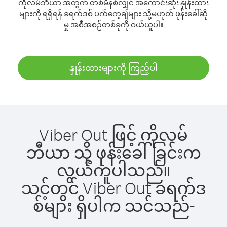
ကိုလမ်ဘီယာ အတွက် တစ်မိနစ်လျှင် အကောင်းဆုံး နှုန်းထား
များကို ရရှိရန် ခရက်ဒစ် ပက်ကေ့ချ်များ သို့မဟုတ် ဖုန်းခေါ်ဆို
မှု အစီအစဉ်တစ်ခုကို ဝယ်ယူပါ။
နှုန်းထားများကို ကြည့်ပါ
Viber Out ဖြင့် ကိုလမ်
ဘီယာ သို့ ဖုန်းခေါ်ခြင်းက
လွယ်ကူပါသည်။
သင့်တွင် Viber Out ခရက်ဒ
စ်များ ရှိပါက သင်သည်-