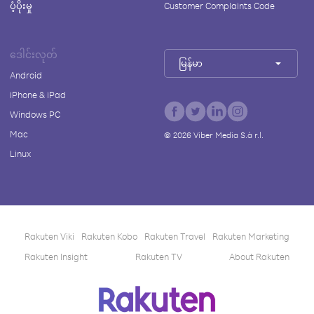
ပံ့ပိုးမှု
Customer Complaints Code
ဒေါင်းလုတ်
မြန်မာ
Android
iPhone & iPad
Windows PC
Mac
©
2026
Viber Media S.à r.l.
Linux
Rakuten Viki
Rakuten Kobo
Rakuten Travel
Rakuten Marketing
Rakuten Insight
Rakuten TV
About Rakuten