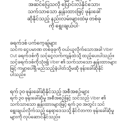
အဆင်ပြေသလို ပြောင်းလဲနိုင်သော၊
သက်သာသော နှုန်းထားဖြင့် ဖုန်းခေါ်
ဆိုနိုင်သည့် နည်းလမ်းများထဲမှ တစ်ခု
ကို ရွေးချယ်ပါ-
ခရက်ဒစ် ပက်ကေ့ချ်များ
သင်က ငွေပမာဏ တစ်ခုခုကို ဝယ်ယူလိုက်သောအခါ Viber
Out ခရက်ဒစ်ကို သင့်ငွေလက်ကျန်ထဲသို့ ထည့်ပေးပါသည်။
သင့်ခရက်ဒစ်ကိုသုံး၍ Viber ၏ သက်သာသော နှုန်းထားများ
ဖြင့် ကမ္ဘာပေါ်ရှိ မည်သည့်နံပါတ်သို့မဆို ဖုန်းခေါ်ဆိုနိုင်
ပါသည်။
ရက် ၃၀ ဖုန်းခေါ်ဆိုနိုင်သည့် အစီအစဉ်များ
ရက် ၃၀ ဖုန်းခေါ်ဆိုမှု အစီအစဉ်ဖြင့် သင်သည် Viber ၏
သက်သာသော နှုန်းထားများဖြင့် ရက် ၃၀ အတွင်း သင်
ရွေးချယ်လိုက်သည့် နေရာဒေသသို့ နိုင်ငံတကာ ဖုန်းခေါ်ဆိုမှု
များကို လုပ်ဆောင်နိုင်သည်။