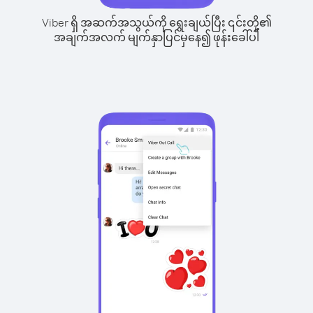
Viber ရှိ အဆက်အသွယ်ကို ရွေးချယ်ပြီး ၎င်းတို့၏
အချက်အလက် မျက်နှာပြင်မှနေ၍ ဖုန်းခေါ်ပါ