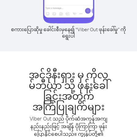
စကားပြောဆိုမှု ခေါင်းစီးမှနေ၍ “Viber Out ဖုန်းခေါ်မှု” ကို
ရွေးပါ
အင်ဒိုနီးရှား မှ ကိုလ
မ်ဘီယာ သို့ ဖုန်းခေါ်
ခြင်းအတွက်
အကြံပြုချက်များ
Viber Out သည် ပိုက်ဆံအကုန်အကျ
နည်းနည်းဖြင့် အချိန် ပိုကြာကြာ ဖုန်း
ပြောနိုင်စေပါသည်။ ကျွန်ုပ်တို့၏