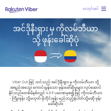
လော့ဂ်အင်
Togg
navig
အင်ဒိုနီးရှား မှ ကိုလမ်ဘီယာ
သို့ ဖုန်းခေါ်ဆိုပုံ
Viber Out ဖြင့် သင်သည် အင်ဒိုနီးရှား မှ ကိုလမ်ဘီယာ သို့
အရည်အသွေး ကောင်းမွန်သော ဖုန်းခေါ်ဆိုမှုများ လုပ်ဆောင်
နိုင်သည်။
တစ်မိနစ်လျှင် 4.9 ¢ ပမာဏမှစ၍ ဖြင့် ကိုလမ်ဘီယာ
- ကြိုးဖုန်း သို့မဟုတ် မိုဘိုင်းဖုန်း မည်သည့်နံပါတ်သို့မဆို ဖုန်း
ခေါ်ဆိုပါ။