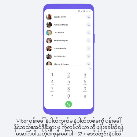
Viber ဖုန်းခေါ်နံပါတ်ကွက်မှ နံပါတ်တစ်ခုကို ဖုန်းခေါ်
နိုင်သည်။
အင်ဒိုနီးရှား မှ ကိုလမ်ဘီယာ သို့ ဖုန်းခေါ်ဆိုရန်
အောက်ပါအတိုင်း ဖုန်းခေါ်ပါ-
+
+
57
ဒေသတွင်း နံပါတ်