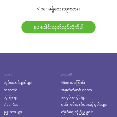
Viber မရှိသေးဘူးလား။
ခုပဲ ဒေါင်းလုတ်လုပ်လိုက်ပါ
VIBER
ကုမ္ပဏီ
လုပ်ဆောင်ချက်များ
Viber အကြောင်း
ဘလော့ဂ်
အမှတ်တံဆိပ် စင်တာ
လုံခြုံရေး
အလုပ်အကိုင်များ
Viber Out
စည်းကမ်းချက်များနှင့် မူဝါဒများ
နှုန်းထားများ
ကိုယ်ရေးလုံခြုံမှု မူဝါဒ