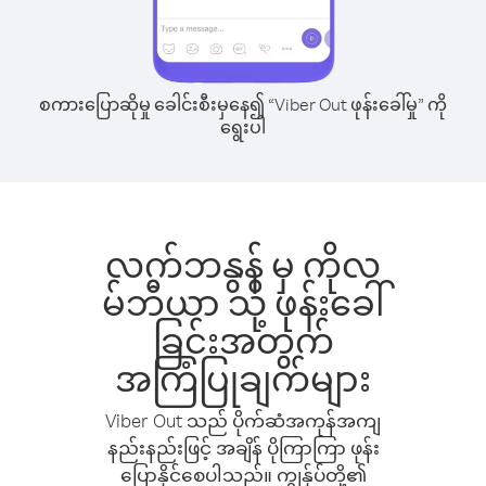
စကားပြောဆိုမှု ခေါင်းစီးမှနေ၍ “Viber Out ဖုန်းခေါ်မှု” ကို
ရွေးပါ
လက်ဘနွန် မှ ကိုလ
မ်ဘီယာ သို့ ဖုန်းခေါ်
ခြင်းအတွက်
အကြံပြုချက်များ
Viber Out သည် ပိုက်ဆံအကုန်အကျ
နည်းနည်းဖြင့် အချိန် ပိုကြာကြာ ဖုန်း
ပြောနိုင်စေပါသည်။ ကျွန်ုပ်တို့၏