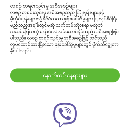
လစဉ် စာရင်းသွင်းမှု အစီအစဉ်များ
လစဉ် စာရင်းသွင်းမှု အစီအစဉ်သည် ကြိုးဖုန်းများနှင့်
မိုဘိုင်းဖုန်းများသို့ နိုင်ငံတကာ ဖုန်းခေါ်ဆိုမှုများ ပြုလုပ်နိုင်ပြီး
မည်သည့်အချိန်တွင်မဆို သက်တမ်းတိုးစရာ မလိုဘဲ
အဆင်ပြေသလို ပြောင်းလဲလုပ်ဆောင်နိုင်သည့် အစီအစဉ်ဖြစ်
ပါသည်။ လစဉ် စာရင်းသွင်းမှု အစီအစဉ်ဖြင့် သင်သည်
လုပ်ဆောင်ထားပြီးသော ဖုန်းခေါ်ဆိုမှုများတွင် ပိုက်ဆံချွေတာ
နိုင်ပါသည်။
နောက်ထပ် နေရာများ