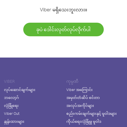
Viber မရှိသေးဘူးလား။
ခုပဲ ဒေါင်းလုတ်လုပ်လိုက်ပါ
VIBER
ကုမ္ပဏီ
လုပ်ဆောင်ချက်များ
Viber အကြောင်း
ဘလော့ဂ်
အမှတ်တံဆိပ် စင်တာ
လုံခြုံရေး
အလုပ်အကိုင်များ
Viber Out
စည်းကမ်းချက်များနှင့် မူဝါဒများ
နှုန်းထားများ
ကိုယ်ရေးလုံခြုံမှု မူဝါဒ