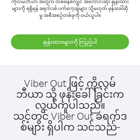
ကိုလမ်ဘီယာ အတွက် တစ်မိနစ်လျှင် အကောင်းဆုံး နှုန်းထား
များကို ရရှိရန် ခရက်ဒစ် ပက်ကေ့ချ်များ သို့မဟုတ် ဖုန်းခေါ်ဆို
မှု အစီအစဉ်တစ်ခုကို ဝယ်ယူပါ။
နှုန်းထားများကို ကြည့်ပါ
Viber Out ဖြင့် ကိုလမ်
ဘီယာ သို့ ဖုန်းခေါ်ခြင်းက
လွယ်ကူပါသည်။
သင့်တွင် Viber Out ခရက်ဒ
စ်များ ရှိပါက သင်သည်-