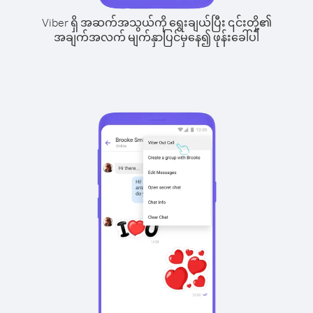
Viber ရှိ အဆက်အသွယ်ကို ရွေးချယ်ပြီး ၎င်းတို့၏
အချက်အလက် မျက်နှာပြင်မှနေ၍ ဖုန်းခေါ်ပါ