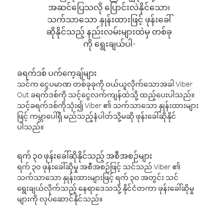
အဆင်ပြေသလို ပြောင်းလဲနိုင်သော၊
သက်သာသော နှုန်းထားဖြင့် ဖုန်းခေါ်
ဆိုနိုင်သည့် နည်းလမ်းများထဲမှ တစ်ခု
ကို ရွေးချယ်ပါ-
ခရက်ဒစ် ပက်ကေ့ချ်များ
သင်က ငွေပမာဏ တစ်ခုခုကို ဝယ်ယူလိုက်သောအခါ Viber
Out ခရက်ဒစ်ကို သင့်ငွေလက်ကျန်ထဲသို့ ထည့်ပေးပါသည်။
သင့်ခရက်ဒစ်ကိုသုံး၍ Viber ၏ သက်သာသော နှုန်းထားများ
ဖြင့် ကမ္ဘာပေါ်ရှိ မည်သည့်နံပါတ်သို့မဆို ဖုန်းခေါ်ဆိုနိုင်
ပါသည်။
ရက် ၃၀ ဖုန်းခေါ်ဆိုနိုင်သည့် အစီအစဉ်များ
ရက် ၃၀ ဖုန်းခေါ်ဆိုမှု အစီအစဉ်ဖြင့် သင်သည် Viber ၏
သက်သာသော နှုန်းထားများဖြင့် ရက် ၃၀ အတွင်း သင်
ရွေးချယ်လိုက်သည့် နေရာဒေသသို့ နိုင်ငံတကာ ဖုန်းခေါ်ဆိုမှု
များကို လုပ်ဆောင်နိုင်သည်။