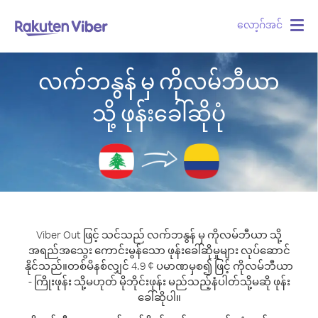
လော့ဂ်အင်
Togg
navig
လက်ဘနွန် မှ ကိုလမ်ဘီယာ
သို့ ဖုန်းခေါ်ဆိုပုံ
Viber Out ဖြင့် သင်သည် လက်ဘနွန် မှ ကိုလမ်ဘီယာ သို့
အရည်အသွေး ကောင်းမွန်သော ဖုန်းခေါ်ဆိုမှုများ လုပ်ဆောင်
နိုင်သည်။
တစ်မိနစ်လျှင် 4.9 ¢ ပမာဏမှစ၍ ဖြင့် ကိုလမ်ဘီယာ
- ကြိုးဖုန်း သို့မဟုတ် မိုဘိုင်းဖုန်း မည်သည့်နံပါတ်သို့မဆို ဖုန်း
ခေါ်ဆိုပါ။