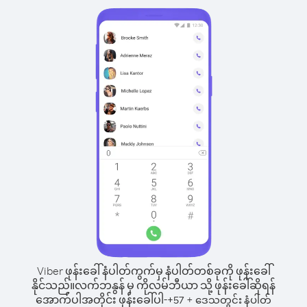
Viber ဖုန်းခေါ်နံပါတ်ကွက်မှ နံပါတ်တစ်ခုကို ဖုန်းခေါ်
နိုင်သည်။
လက်ဘနွန် မှ ကိုလမ်ဘီယာ သို့ ဖုန်းခေါ်ဆိုရန်
အောက်ပါအတိုင်း ဖုန်းခေါ်ပါ-
+
+
57
ဒေသတွင်း နံပါတ်