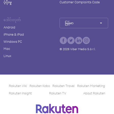
ပံ့ပိုးမှု
Customer Complaints Code
ဒေါင်းလုတ်
မြန်မာ
Android
iPhone & iPad
Windows PC
Mac
©
2026
Viber Media S.à r.l.
Linux
Rakuten Viki
Rakuten Kobo
Rakuten Travel
Rakuten Marketing
Rakuten Insight
Rakuten TV
About Rakuten