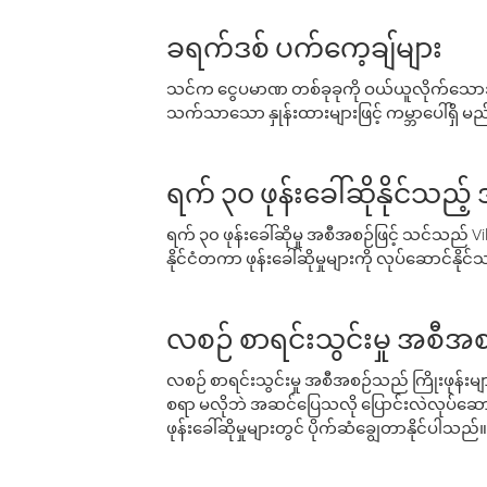
ခရက်ဒစ် ပက်ကေ့ချ်များ
သင်က ငွေပမာဏ တစ်ခုခုကို ဝယ်ယူလိုက်သောအခ
သက်သာသော နှုန်းထားများဖြင့် ကမ္ဘာပေါ်ရှိ မည်သ
ရက် ၃၀ ဖုန်းခေါ်ဆိုနိုင်သည့
ရက် ၃၀ ဖုန်းခေါ်ဆိုမှု အစီအစဉ်ဖြင့် သင်သည
နိုင်ငံတကာ ဖုန်းခေါ်ဆိုမှုများကို လုပ်ဆောင်နိုင
လစဉ် စာရင်းသွင်းမှု အစီအစ
လစဉ် စာရင်းသွင်းမှု အစီအစဉ်သည် ကြိုးဖုန်းများနှင
စရာ မလိုဘဲ အဆင်ပြေသလို ပြောင်းလဲလုပ်ဆောင
ဖုန်းခေါ်ဆိုမှုများတွင် ပိုက်ဆံချွေတာနိုင်ပါသည်။