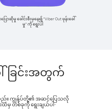
ြောဆိုမှု ခေါင်းစီးမှနေ၍ “Viber Out ဖုန်းခေါ်
မှု” ကို ရွေးပါ
ေါ်ခြင်းအတွက်
ါသည်။ ကျွန်ုပ်တို့၏ အဆင်ပြေသလို
းထဲမှ တစ်ခုကို ရွေးချယ်ပါ-