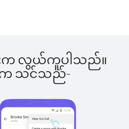
ခြင်းက လွယ်ကူပါသည်။
ိပါက သင်သည်-