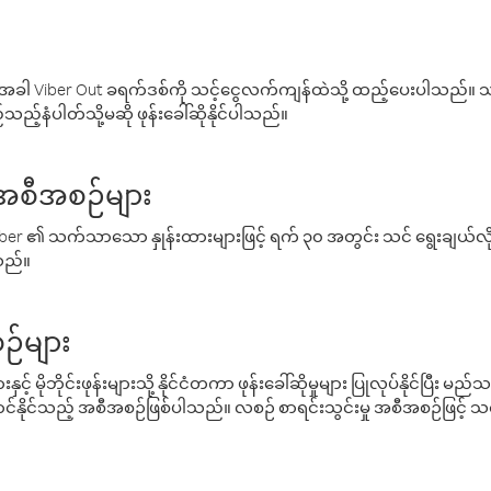
ါ Viber Out ခရက်ဒစ်ကို သင့်ငွေလက်ကျန်ထဲသို့ ထည့်ပေးပါသည်။ သင
ည့်နံပါတ်သို့မဆို ဖုန်းခေါ်ဆိုနိုင်ပါသည်။
် အစီအစဉ်များ
် Viber ၏ သက်သာသော နှုန်းထားများဖြင့် ရက် ၃၀ အတွင်း သင် ရွေးချယ်
်သည်။
ဉ်များ
့် မိုဘိုင်းဖုန်းများသို့ နိုင်ငံတကာ ဖုန်းခေါ်ဆိုမှုများ ပြုလုပ်နိုင်ပြီး
်နိုင်သည့် အစီအစဉ်ဖြစ်ပါသည်။ လစဉ် စာရင်းသွင်းမှု အစီအစဉ်ဖြင့်