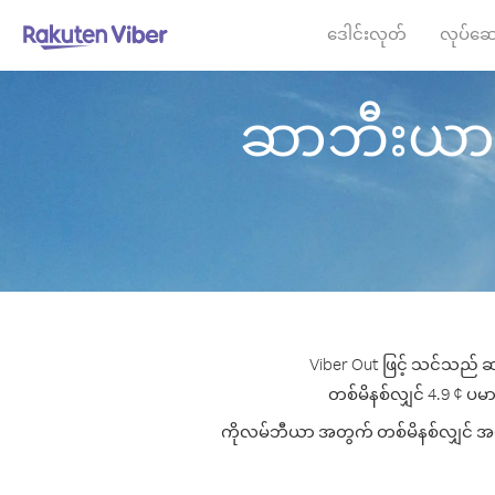
ဒေါင်းလုတ်
လုပ်ဆေ
ဆာဘီးယား မ
Viber Out ဖြင့် သင်သည် ဆ
တစ်မိနစ်လျှင် 4.9 ¢ ပမာဏ
ကိုလမ်ဘီယာ အတွက် တစ်မိနစ်လျှင် အကောင