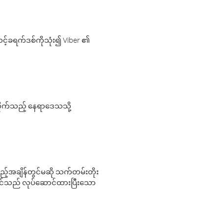
့်ခရက်ဒစ်ကိုသုံး၍ Viber ၏
လိုက်သည့် နေရာဒေသသို့
 မည်သည့်အချိန်တွင်မဆို သက်တမ်းတိုး
 သင်သည် လုပ်ဆောင်ထားပြီးသော