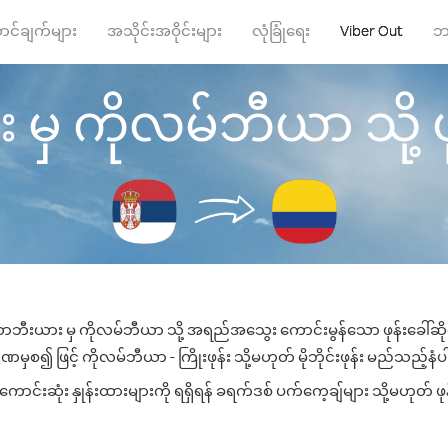
ာင်ချက်များ
အသိုင်းအဝိုင်းများ
လုံခြုံရေး
Viber Out
ဘ
ှ ကိုလမ်ဘီယာ သို့ ဖုန်
ာဘီးယား မှ ကိုလမ်ဘီယာ သို့ အရည်အသွေး ကောင်းမွန်သော ဖုန်းခေါ်ဆိုမ
မှစ၍ ဖြင့် ကိုလမ်ဘီယာ - ကြိုးဖုန်း သို့မဟုတ် မိုဘိုင်းဖုန်း မည်သည့်နံပါတ
်းဆုံး နှုန်းထားများကို ရရှိရန် ခရက်ဒစ် ပက်ကေ့ချ်များ သို့မဟုတ် ဖုန