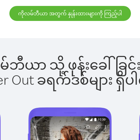
ကိုလမ်ဘီယာ အတွက် နှုန်းထားများကို ကြည့်ပါ
ုလမ်ဘီယာ သို့ ဖုန်းခေါ်
ber Out ခရက်ဒစ်များ ရှ