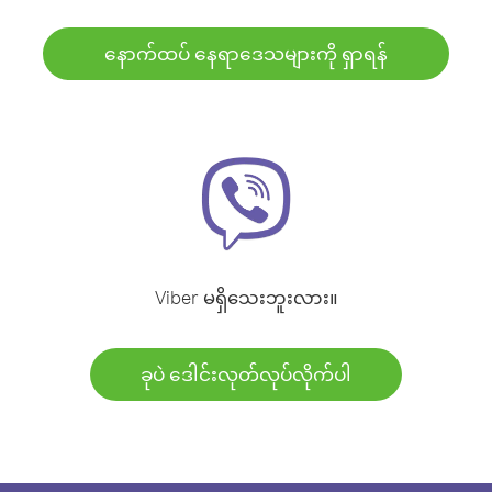
နောက်ထပ် နေရာဒေသများကို ရှာရန်
Viber မရှိသေးဘူးလား။
ခုပဲ ဒေါင်းလုတ်လုပ်လိုက်ပါ