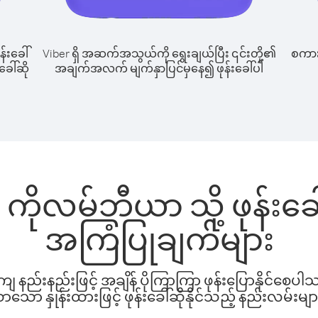
န်းခေါ်
Viber ရှိ အဆက်အသွယ်ကို ရွေးချယ်ပြီး ၎င်းတို့၏
စကားပ
ေါ်ဆို
အချက်အလက် မျက်နှာပြင်မှနေ၍ ဖုန်းခေါ်ပါ
ကိုလမ်ဘီယာ သို့ ဖုန်းခ
အကြံပြုချက်များ
နည်းနည်းဖြင့် အချိန် ပိုကြာကြာ ဖုန်းပြောနိုင်စေပ
ော နှုန်းထားဖြင့် ဖုန်းခေါ်ဆိုနိုင်သည့် နည်းလမ်းမျာ