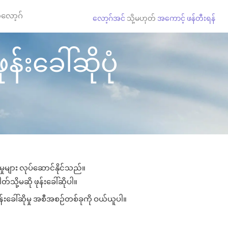
လော့ဂ်
လော့ဂ်အင်
သို့မဟုတ်
အကောင့် ဖန်တီးရန်
းခေါ်ဆိုပုံ
ှုများ လုပ်ဆောင်နိုင်သည်။
်သို့မဆို ဖုန်းခေါ်ဆိုပါ။
်းခေါ်ဆိုမှု အစီအစဉ်တစ်ခုကို ဝယ်ယူပါ။