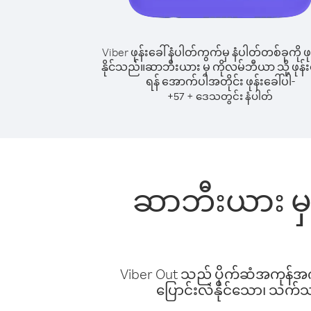
Viber ဖုန်းခေါ်နံပါတ်ကွက်မှ နံပါတ်တစ်ခုကို ဖု
နိုင်သည်။
ဆာဘီးယား မှ ကိုလမ်ဘီယာ သို့ ဖုန်းခ
ရန် အောက်ပါအတိုင်း ဖုန်းခေါ်ပါ-
+
+
57
ဒေသတွင်း နံပါတ်
ဆာဘီးယား မှ 
Viber Out သည် ပိုက်ဆံအကုန်အကျ 
ပြောင်းလဲနိုင်သော၊ သက်သာသ