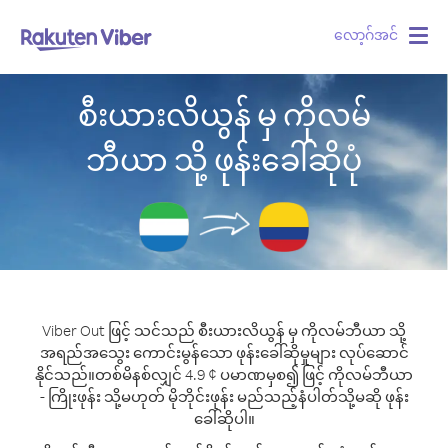
လော့ဂ်အင်
Togg
navig
စီးယားလိယွန် မှ ကိုလမ်
ဘီယာ သို့ ဖုန်းခေါ်ဆိုပုံ
Viber Out ဖြင့် သင်သည် စီးယားလိယွန် မှ ကိုလမ်ဘီယာ သို့
အရည်အသွေး ကောင်းမွန်သော ဖုန်းခေါ်ဆိုမှုများ လုပ်ဆောင်
နိုင်သည်။
တစ်မိနစ်လျှင် 4.9 ¢ ပမာဏမှစ၍ ဖြင့် ကိုလမ်ဘီယာ
- ကြိုးဖုန်း သို့မဟုတ် မိုဘိုင်းဖုန်း မည်သည့်နံပါတ်သို့မဆို ဖုန်း
ခေါ်ဆိုပါ။