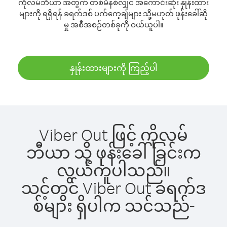
ကိုလမ်ဘီယာ အတွက် တစ်မိနစ်လျှင် အကောင်းဆုံး နှုန်းထား
များကို ရရှိရန် ခရက်ဒစ် ပက်ကေ့ချ်များ သို့မဟုတ် ဖုန်းခေါ်ဆို
မှု အစီအစဉ်တစ်ခုကို ဝယ်ယူပါ။
နှုန်းထားများကို ကြည့်ပါ
Viber Out ဖြင့် ကိုလမ်
ဘီယာ သို့ ဖုန်းခေါ်ခြင်းက
လွယ်ကူပါသည်။
သင့်တွင် Viber Out ခရက်ဒ
စ်များ ရှိပါက သင်သည်-