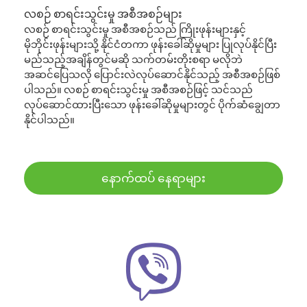
လစဉ် စာရင်းသွင်းမှု အစီအစဉ်များ
လစဉ် စာရင်းသွင်းမှု အစီအစဉ်သည် ကြိုးဖုန်းများနှင့်
မိုဘိုင်းဖုန်းများသို့ နိုင်ငံတကာ ဖုန်းခေါ်ဆိုမှုများ ပြုလုပ်နိုင်ပြီး
မည်သည့်အချိန်တွင်မဆို သက်တမ်းတိုးစရာ မလိုဘဲ
အဆင်ပြေသလို ပြောင်းလဲလုပ်ဆောင်နိုင်သည့် အစီအစဉ်ဖြစ်
ပါသည်။ လစဉ် စာရင်းသွင်းမှု အစီအစဉ်ဖြင့် သင်သည်
လုပ်ဆောင်ထားပြီးသော ဖုန်းခေါ်ဆိုမှုများတွင် ပိုက်ဆံချွေတာ
နိုင်ပါသည်။
နောက်ထပ် နေရာများ