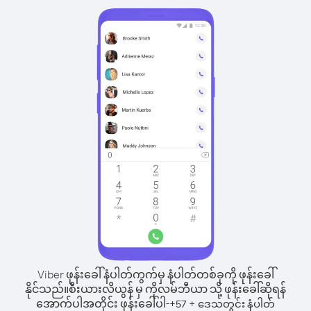
Viber ဖုန်းခေါ်နံပါတ်ကွက်မှ နံပါတ်တစ်ခုကို ဖုန်းခေါ်
နိုင်သည်။
စီးယားလိယွန် မှ ကိုလမ်ဘီယာ သို့ ဖုန်းခေါ်ဆိုရန်
အောက်ပါအတိုင်း ဖုန်းခေါ်ပါ-
+
+
57
ဒေသတွင်း နံပါတ်