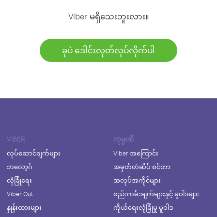
Viber မရှိသေးဘူးလား။
ခုပဲ ဒေါင်းလုတ်လုပ်လိုက်ပါ
VIBER
ကုမ္ပဏီ
လုပ်ဆောင်ချက်များ
Viber အကြောင်း
ဘလော့ဂ်
အမှတ်တံဆိပ် စင်တာ
လုံခြုံရေး
အလုပ်အကိုင်များ
Viber Out
စည်းကမ်းချက်များနှင့် မူဝါဒများ
နှုန်းထားများ
ကိုယ်ရေးလုံခြုံမှု မူဝါဒ