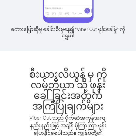
စကားပြောဆိုမှု ခေါင်းစီးမှနေ၍ “Viber Out ဖုန်းခေါ်မှု” ကို
ရွေးပါ
စီးယားလိယွန် မှ ကို
လမ်ဘီယာ သို့ ဖုန်း
ခေါ်ခြင်းအတွက်
အကြံပြုချက်များ
Viber Out သည် ပိုက်ဆံအကုန်အကျ
နည်းနည်းဖြင့် အချိန် ပိုကြာကြာ ဖုန်း
ပြောနိုင်စေပါသည်။ ကျွန်ုပ်တို့၏