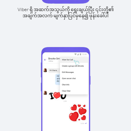
Viber ရှိ အဆက်အသွယ်ကို ရွေးချယ်ပြီး ၎င်းတို့၏
အချက်အလက် မျက်နှာပြင်မှနေ၍ ဖုန်းခေါ်ပါ