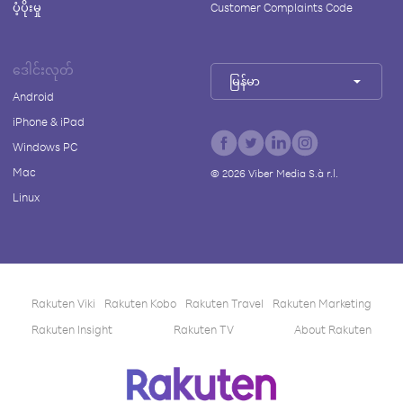
ပံ့ပိုးမှု
Customer Complaints Code
ဒေါင်းလုတ်
မြန်မာ
Android
iPhone & iPad
Windows PC
Mac
©
2026
Viber Media S.à r.l.
Linux
Rakuten Viki
Rakuten Kobo
Rakuten Travel
Rakuten Marketing
Rakuten Insight
Rakuten TV
About Rakuten