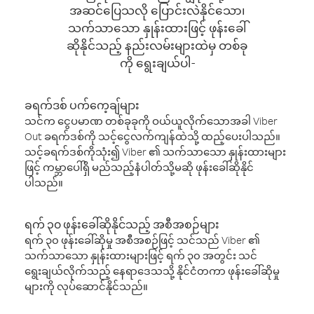
အဆင်ပြေသလို ပြောင်းလဲနိုင်သော၊
သက်သာသော နှုန်းထားဖြင့် ဖုန်းခေါ်
ဆိုနိုင်သည့် နည်းလမ်းများထဲမှ တစ်ခု
ကို ရွေးချယ်ပါ-
ခရက်ဒစ် ပက်ကေ့ချ်များ
သင်က ငွေပမာဏ တစ်ခုခုကို ဝယ်ယူလိုက်သောအခါ Viber
Out ခရက်ဒစ်ကို သင့်ငွေလက်ကျန်ထဲသို့ ထည့်ပေးပါသည်။
သင့်ခရက်ဒစ်ကိုသုံး၍ Viber ၏ သက်သာသော နှုန်းထားများ
ဖြင့် ကမ္ဘာပေါ်ရှိ မည်သည့်နံပါတ်သို့မဆို ဖုန်းခေါ်ဆိုနိုင်
ပါသည်။
ရက် ၃၀ ဖုန်းခေါ်ဆိုနိုင်သည့် အစီအစဉ်များ
ရက် ၃၀ ဖုန်းခေါ်ဆိုမှု အစီအစဉ်ဖြင့် သင်သည် Viber ၏
သက်သာသော နှုန်းထားများဖြင့် ရက် ၃၀ အတွင်း သင်
ရွေးချယ်လိုက်သည့် နေရာဒေသသို့ နိုင်ငံတကာ ဖုန်းခေါ်ဆိုမှု
များကို လုပ်ဆောင်နိုင်သည်။