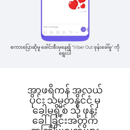
စကားပြောဆိုမှု ခေါင်းစီးမှနေ၍ “Viber Out ဖုန်းခေါ်မှု” ကို
ရွေးပါ
အာဖရိကန် အလယ်
ပိုင်း သမ္မတနိုင်ငံ မှ
ခေါမရို့စ် သို့ ဖုန်း
ခေါ်ခြင်းအတွက်