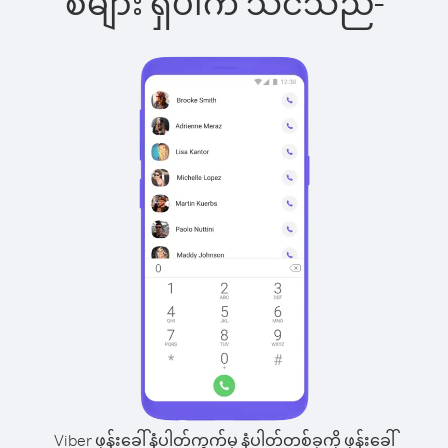
စ်များ ရှိပါက သင်သည်-
Viber ဖုန်းခေါ်နံပါတ်ကွက်မှ နံပါတ်တစ်ခုကို ဖုန်းခေါ်