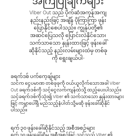
အကြံပြုချက်များ
Viber Out သည် ပိုက်ဆံအကုန်အကျ
နည်းနည်းဖြင့် အချိန် ပိုကြာကြာ ဖုန်း
ပြောနိုင်စေပါသည်။ ကျွန်ုပ်တို့၏
အဆင်ပြေသလို ပြောင်းလဲနိုင်သော၊
သက်သာသော နှုန်းထားဖြင့် ဖုန်းခေါ်
ဆိုနိုင်သည့် နည်းလမ်းများထဲမှ တစ်ခု
ကို ရွေးချယ်ပါ-
ခရက်ဒစ် ပက်ကေ့ချ်များ
သင်က ငွေပမာဏ တစ်ခုခုကို ဝယ်ယူလိုက်သောအခါ Viber
Out ခရက်ဒစ်ကို သင့်ငွေလက်ကျန်ထဲသို့ ထည့်ပေးပါသည်။
သင့်ခရက်ဒစ်ကိုသုံး၍ Viber ၏ သက်သာသော နှုန်းထားများ
ဖြင့် ကမ္ဘာပေါ်ရှိ မည်သည့်နံပါတ်သို့မဆို ဖုန်းခေါ်ဆိုနိုင်
ပါသည်။
ရက် ၃၀ ဖုန်းခေါ်ဆိုနိုင်သည့် အစီအစဉ်များ
ရက် ၃၀ ဖုန်းခေါ်ဆိုမှု အစီအစဉ်ဖြင့် သင်သည် Viber ၏