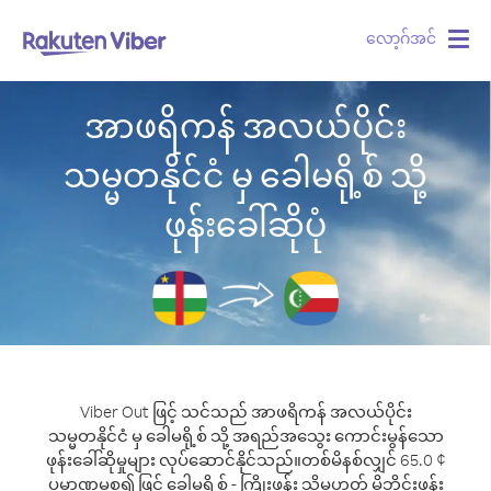
လော့ဂ်အင်
Togg
navig
အာဖရိကန် အလယ်ပိုင်း
သမ္မတနိုင်ငံ မှ ခေါမရို့စ် သို့
ဖုန်းခေါ်ဆိုပုံ
Viber Out ဖြင့် သင်သည် အာဖရိကန် အလယ်ပိုင်း
သမ္မတနိုင်ငံ မှ ခေါမရို့စ် သို့ အရည်အသွေး ကောင်းမွန်သော
ဖုန်းခေါ်ဆိုမှုများ လုပ်ဆောင်နိုင်သည်။
တစ်မိနစ်လျှင် 65.0 ¢
ပမာဏမှစ၍ ဖြင့် ခေါမရို့စ် - ကြိုးဖုန်း သို့မဟုတ် မိုဘိုင်းဖုန်း