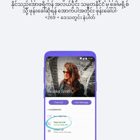
နိုင်သည်။
အာဖရိကန် အလယ်ပိုင်း သမ္မတနိုင်ငံ မှ ခေါမရို့စ်
သို့ ဖုန်းခေါ်ဆိုရန် အောက်ပါအတိုင်း ဖုန်းခေါ်ပါ-
+
+
269
ဒေသတွင်း နံပါတ်