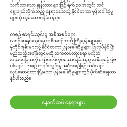
သက်သာသော နှုန်းထားများဖြင့် ရက် ၃၀ အတွင်း သင်
ရွေးချယ်လိုက်သည့် နေရာဒေသသို့ နိုင်ငံတကာ ဖုန်းခေါ်ဆိုမှု
များကို လုပ်ဆောင်နိုင်သည်။
လစဉ် စာရင်းသွင်းမှု အစီအစဉ်များ
လစဉ် စာရင်းသွင်းမှု အစီအစဉ်သည် ကြိုးဖုန်းများနှင့်
မိုဘိုင်းဖုန်းများသို့ နိုင်ငံတကာ ဖုန်းခေါ်ဆိုမှုများ ပြုလုပ်နိုင်ပြီး
မည်သည့်အချိန်တွင်မဆို သက်တမ်းတိုးစရာ မလိုဘဲ
အဆင်ပြေသလို ပြောင်းလဲလုပ်ဆောင်နိုင်သည့် အစီအစဉ်ဖြစ်
ပါသည်။ လစဉ် စာရင်းသွင်းမှု အစီအစဉ်ဖြင့် သင်သည်
လုပ်ဆောင်ထားပြီးသော ဖုန်းခေါ်ဆိုမှုများတွင် ပိုက်ဆံချွေတာ
နိုင်ပါသည်။
နောက်ထပ် နေရာများ