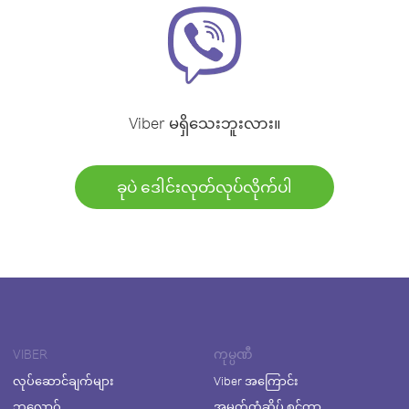
Viber မရှိသေးဘူးလား။
ခုပဲ ဒေါင်းလုတ်လုပ်လိုက်ပါ
VIBER
ကုမ္ပဏီ
လုပ်ဆောင်ချက်များ
Viber အကြောင်း
ဘလော့ဂ်
အမှတ်တံဆိပ် စင်တာ