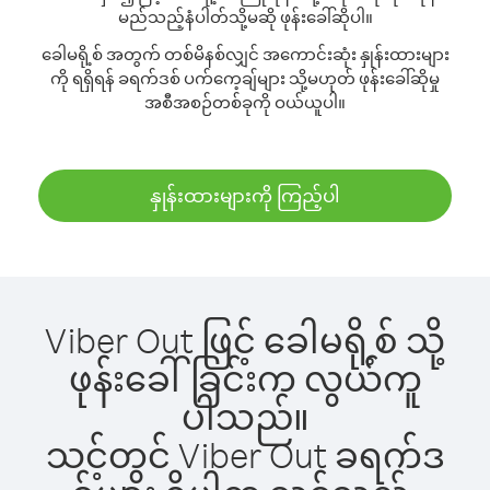
မည်သည့်နံပါတ်သို့မဆို ဖုန်းခေါ်ဆိုပါ။
ခေါမရို့စ် အတွက် တစ်မိနစ်လျှင် အကောင်းဆုံး နှုန်းထားများ
ကို ရရှိရန် ခရက်ဒစ် ပက်ကေ့ချ်များ သို့မဟုတ် ဖုန်းခေါ်ဆိုမှု
အစီအစဉ်တစ်ခုကို ဝယ်ယူပါ။
နှုန်းထားများကို ကြည့်ပါ
Viber Out ဖြင့် ခေါမရို့စ် သို့
ဖုန်းခေါ်ခြင်းက လွယ်ကူ
ပါသည်။
သင့်တွင် Viber Out ခရက်ဒ