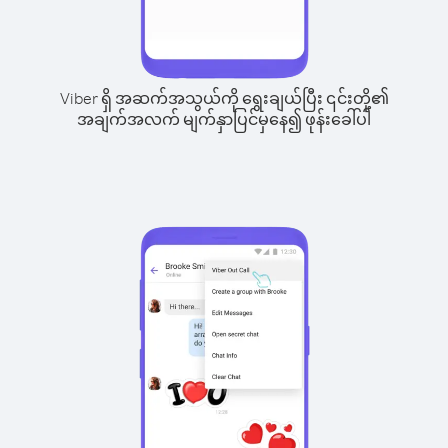
Viber ရှိ အဆက်အသွယ်ကို ရွေးချယ်ပြီး ၎င်းတို့၏
အချက်အလက် မျက်နှာပြင်မှနေ၍ ဖုန်းခေါ်ပါ