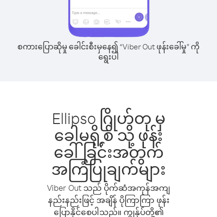
စကားပြောဆိုမှု ခေါင်းစီးမှနေ၍ “Viber Out ဖုန်းခေါ်မှု” ကို
ရွေးပါ
Ellipso ဂြိုဟ်တု မှ
ခေါမရို့စ် သို့ ဖုန်း
ခေါ်ခြင်းအတွက်
အကြံပြုချက်များ
Viber Out သည် ပိုက်ဆံအကုန်အကျ
နည်းနည်းဖြင့် အချိန် ပိုကြာကြာ ဖုန်း
ပြောနိုင်စေပါသည်။ ကျွန်ုပ်တို့၏