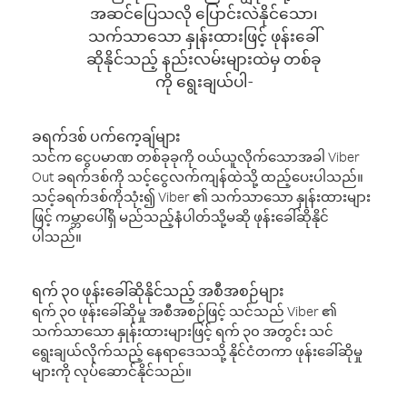
အဆင်ပြေသလို ပြောင်းလဲနိုင်သော၊
သက်သာသော နှုန်းထားဖြင့် ဖုန်းခေါ်
ဆိုနိုင်သည့် နည်းလမ်းများထဲမှ တစ်ခု
ကို ရွေးချယ်ပါ-
ခရက်ဒစ် ပက်ကေ့ချ်များ
သင်က ငွေပမာဏ တစ်ခုခုကို ဝယ်ယူလိုက်သောအခါ Viber
Out ခရက်ဒစ်ကို သင့်ငွေလက်ကျန်ထဲသို့ ထည့်ပေးပါသည်။
သင့်ခရက်ဒစ်ကိုသုံး၍ Viber ၏ သက်သာသော နှုန်းထားများ
ဖြင့် ကမ္ဘာပေါ်ရှိ မည်သည့်နံပါတ်သို့မဆို ဖုန်းခေါ်ဆိုနိုင်
ပါသည်။
ရက် ၃၀ ဖုန်းခေါ်ဆိုနိုင်သည့် အစီအစဉ်များ
ရက် ၃၀ ဖုန်းခေါ်ဆိုမှု အစီအစဉ်ဖြင့် သင်သည် Viber ၏
သက်သာသော နှုန်းထားများဖြင့် ရက် ၃၀ အတွင်း သင်
ရွေးချယ်လိုက်သည့် နေရာဒေသသို့ နိုင်ငံတကာ ဖုန်းခေါ်ဆိုမှု
များကို လုပ်ဆောင်နိုင်သည်။