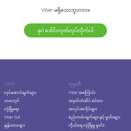
Viber မရှိသေးဘူးလား။
ခုပဲ ဒေါင်းလုတ်လုပ်လိုက်ပါ
VIBER
ကုမ္ပဏီ
လုပ်ဆောင်ချက်များ
Viber အကြောင်း
ဘလော့ဂ်
အမှတ်တံဆိပ် စင်တာ
လုံခြုံရေး
အလုပ်အကိုင်များ
Viber Out
စည်းကမ်းချက်များနှင့် မူဝါဒများ
နှုန်းထားများ
ကိုယ်ရေးလုံခြုံမှု မူဝါဒ