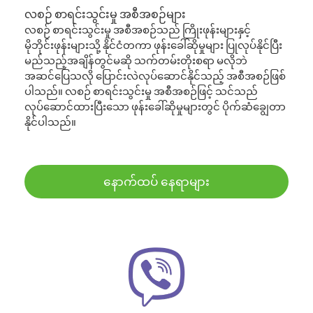
လစဉ် စာရင်းသွင်းမှု အစီအစဉ်များ
လစဉ် စာရင်းသွင်းမှု အစီအစဉ်သည် ကြိုးဖုန်းများနှင့်
မိုဘိုင်းဖုန်းများသို့ နိုင်ငံတကာ ဖုန်းခေါ်ဆိုမှုများ ပြုလုပ်နိုင်ပြီး
မည်သည့်အချိန်တွင်မဆို သက်တမ်းတိုးစရာ မလိုဘဲ
အဆင်ပြေသလို ပြောင်းလဲလုပ်ဆောင်နိုင်သည့် အစီအစဉ်ဖြစ်
ပါသည်။ လစဉ် စာရင်းသွင်းမှု အစီအစဉ်ဖြင့် သင်သည်
လုပ်ဆောင်ထားပြီးသော ဖုန်းခေါ်ဆိုမှုများတွင် ပိုက်ဆံချွေတာ
နိုင်ပါသည်။
နောက်ထပ် နေရာများ