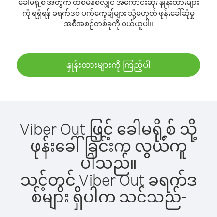
ခေါမရို့စ် အတွက် တစ်မိနစ်လျှင် အကောင်းဆုံး နှုန်းထားများ
ကို ရရှိရန် ခရက်ဒစ် ပက်ကေ့ချ်များ သို့မဟုတ် ဖုန်းခေါ်ဆိုမှု
အစီအစဉ်တစ်ခုကို ဝယ်ယူပါ။
နှုန်းထားများကို ကြည့်ပါ
Viber Out ဖြင့် ခေါမရို့စ် သို့
ဖုန်းခေါ်ခြင်းက လွယ်ကူ
ပါသည်။
သင့်တွင် Viber Out ခရက်ဒ
စ်များ ရှိပါက သင်သည်-