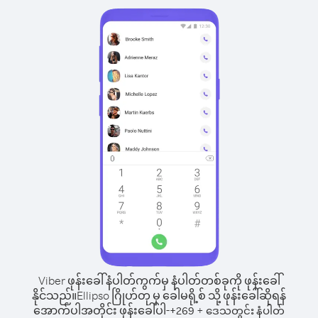
Viber ဖုန်းခေါ်နံပါတ်ကွက်မှ နံပါတ်တစ်ခုကို ဖုန်းခေါ်
နိုင်သည်။
Ellipso ဂြိုဟ်တု မှ ခေါမရို့စ် သို့ ဖုန်းခေါ်ဆိုရန်
အောက်ပါအတိုင်း ဖုန်းခေါ်ပါ-
+
+
269
ဒေသတွင်း နံပါတ်