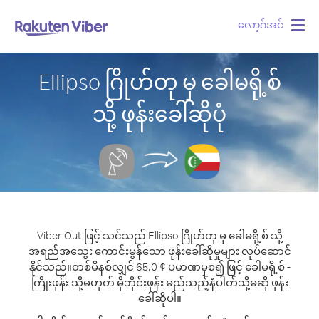
လော့ဂ်အင်
Togg
navig
Ellipso ဂြိုဟ်တု မှ ခေါမရို့စ်
သို့ ဖုန်းခေါ်ဆိုပုံ
Viber Out ဖြင့် သင်သည် Ellipso ဂြိုဟ်တု မှ ခေါမရို့စ် သို့
အရည်အသွေး ကောင်းမွန်သော ဖုန်းခေါ်ဆိုမှုများ လုပ်ဆောင်
နိုင်သည်။
တစ်မိနစ်လျှင် 65.0 ¢ ပမာဏမှစ၍ ဖြင့် ခေါမရို့စ် -
ကြိုးဖုန်း သို့မဟုတ် မိုဘိုင်းဖုန်း မည်သည့်နံပါတ်သို့မဆို ဖုန်း
ခေါ်ဆိုပါ။