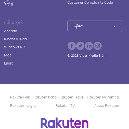
ပံ့ပိုးမှု
Customer Complaints Code
ဒေါင်းလုတ်
မြန်မာ
Android
iPhone & iPad
Windows PC
Mac
©
2026
Viber Media S.à r.l.
Linux
Rakuten Viki
Rakuten Kobo
Rakuten Travel
Rakuten Marketing
Rakuten Insight
Rakuten TV
About Rakuten