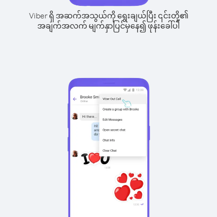
Viber ရှိ အဆက်အသွယ်ကို ရွေးချယ်ပြီး ၎င်းတို့၏
အချက်အလက် မျက်နှာပြင်မှနေ၍ ဖုန်းခေါ်ပါ