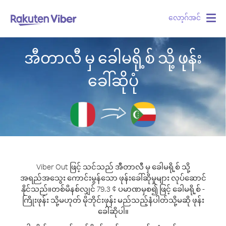
လော့ဂ်အင်
Togg
navig
အီတာလီ မှ ခေါမရို့စ် သို့ ဖုန်း
ခေါ်ဆိုပုံ
Viber Out ဖြင့် သင်သည် အီတာလီ မှ ခေါမရို့စ် သို့
အရည်အသွေး ကောင်းမွန်သော ဖုန်းခေါ်ဆိုမှုများ လုပ်ဆောင်
နိုင်သည်။
တစ်မိနစ်လျှင် 79.3 ¢ ပမာဏမှစ၍ ဖြင့် ခေါမရို့စ် -
ကြိုးဖုန်း သို့မဟုတ် မိုဘိုင်းဖုန်း မည်သည့်နံပါတ်သို့မဆို ဖုန်း
ခေါ်ဆိုပါ။