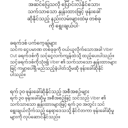
အဆင်ပြေသလို ပြောင်းလဲနိုင်သော၊
သက်သာသော နှုန်းထားဖြင့် ဖုန်းခေါ်
ဆိုနိုင်သည့် နည်းလမ်းများထဲမှ တစ်ခု
ကို ရွေးချယ်ပါ-
ခရက်ဒစ် ပက်ကေ့ချ်များ
သင်က ငွေပမာဏ တစ်ခုခုကို ဝယ်ယူလိုက်သောအခါ Viber
Out ခရက်ဒစ်ကို သင့်ငွေလက်ကျန်ထဲသို့ ထည့်ပေးပါသည်။
သင့်ခရက်ဒစ်ကိုသုံး၍ Viber ၏ သက်သာသော နှုန်းထားများ
ဖြင့် ကမ္ဘာပေါ်ရှိ မည်သည့်နံပါတ်သို့မဆို ဖုန်းခေါ်ဆိုနိုင်
ပါသည်။
ရက် ၃၀ ဖုန်းခေါ်ဆိုနိုင်သည့် အစီအစဉ်များ
ရက် ၃၀ ဖုန်းခေါ်ဆိုမှု အစီအစဉ်ဖြင့် သင်သည် Viber ၏
သက်သာသော နှုန်းထားများဖြင့် ရက် ၃၀ အတွင်း သင်
ရွေးချယ်လိုက်သည့် နေရာဒေသသို့ နိုင်ငံတကာ ဖုန်းခေါ်ဆိုမှု
များကို လုပ်ဆောင်နိုင်သည်။