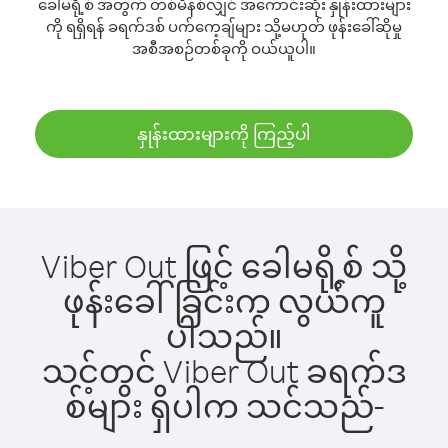
ခေါမရို့စ် အတွက် တစ်မိနစ်လျှင် အကောင်းဆုံး နှုန်းထားများ
ကို ရရှိရန် ခရက်ဒစ် ပက်ကေ့ချ်များ သို့မဟုတ် ဖုန်းခေါ်ဆိုမှု
အစီအစဉ်တစ်ခုကို ဝယ်ယူပါ။
နှုန်းထားများကို ကြည့်ပါ
Viber Out ဖြင့် ခေါမရို့စ် သို့
ဖုန်းခေါ်ခြင်းက လွယ်ကူ
ပါသည်။
သင့်တွင် Viber Out ခရက်ဒ
စ်များ ရှိပါက သင်သည်-