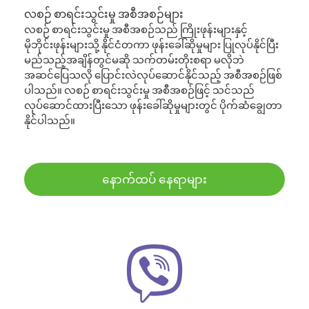
လစဉ် စာရင်းသွင်းမှု အစီအစဉ်များ
လစဉ် စာရင်းသွင်းမှု အစီအစဉ်သည် ကြိုးဖုန်းများနှင့်
မိုဘိုင်းဖုန်းများသို့ နိုင်ငံတကာ ဖုန်းခေါ်ဆိုမှုများ ပြုလုပ်နိုင်ပြီး
မည်သည့်အချိန်တွင်မဆို သက်တမ်းတိုးစရာ မလိုဘဲ
အဆင်ပြေသလို ပြောင်းလဲလုပ်ဆောင်နိုင်သည့် အစီအစဉ်ဖြစ်
ပါသည်။ လစဉ် စာရင်းသွင်းမှု အစီအစဉ်ဖြင့် သင်သည်
လုပ်ဆောင်ထားပြီးသော ဖုန်းခေါ်ဆိုမှုများတွင် ပိုက်ဆံချွေတာ
နိုင်ပါသည်။
နောက်ထပ် နေရာများ