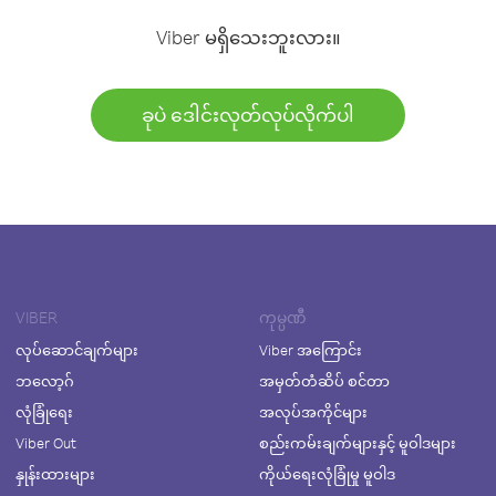
Viber မရှိသေးဘူးလား။
ခုပဲ ဒေါင်းလုတ်လုပ်လိုက်ပါ
VIBER
ကုမ္ပဏီ
လုပ်ဆောင်ချက်များ
Viber အကြောင်း
ဘလော့ဂ်
အမှတ်တံဆိပ် စင်တာ
လုံခြုံရေး
အလုပ်အကိုင်များ
Viber Out
စည်းကမ်းချက်များနှင့် မူဝါဒများ
နှုန်းထားများ
ကိုယ်ရေးလုံခြုံမှု မူဝါဒ