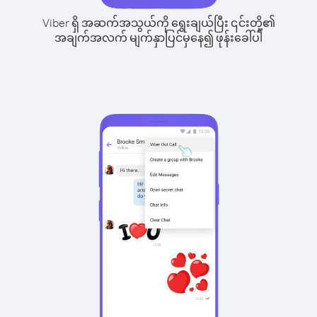
Viber ရှိ အဆက်အသွယ်ကို ရွေးချယ်ပြီး ၎င်းတို့၏
အချက်အလက် မျက်နှာပြင်မှနေ၍ ဖုန်းခေါ်ပါ