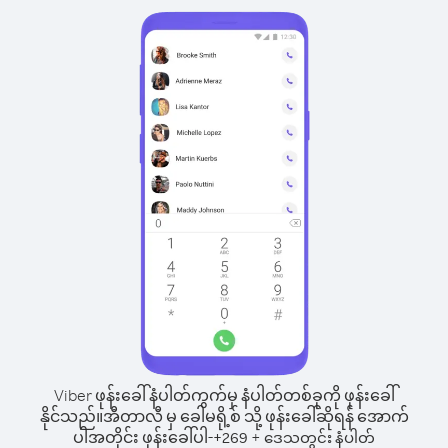
Viber ဖုန်းခေါ်နံပါတ်ကွက်မှ နံပါတ်တစ်ခုကို ဖုန်းခေါ်
နိုင်သည်။
အီတာလီ မှ ခေါမရို့စ် သို့ ဖုန်းခေါ်ဆိုရန် အောက်
ပါအတိုင်း ဖုန်းခေါ်ပါ-
+
+
269
ဒေသတွင်း နံပါတ်