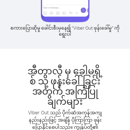
စကားပြောဆိုမှု ခေါင်းစီးမှနေ၍ “Viber Out ဖုန်းခေါ်မှု” ကို
ရွေးပါ
အီတာလီ မှ ခေါမရို့
စ် သို့ ဖုန်းခေါ်ခြင်း
အတွက် အကြံပြု
ချက်များ
Viber Out သည် ပိုက်ဆံအကုန်အကျ
နည်းနည်းဖြင့် အချိန် ပိုကြာကြာ ဖုန်း
ပြောနိုင်စေပါသည်။ ကျွန်ုပ်တို့၏