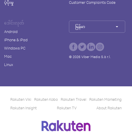
ပံ့ပိုးမှု
Customer Complaints Code
ဒေါင်းလုတ်
မြန်မာ
Android
iPhone & iPad
Windows PC
Mac
©
2026
Viber Media S.à r.l.
Linux
Rakuten Viki
Rakuten Kobo
Rakuten Travel
Rakuten Marketing
Rakuten Insight
Rakuten TV
About Rakuten