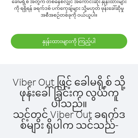
ခေါမရို့စ် အတွက် တစ်မိနစ်လျှင် အကောင်းဆုံး နှုန်းထားများ
ကို ရရှိရန် ခရက်ဒစ် ပက်ကေ့ချ်များ သို့မဟုတ် ဖုန်းခေါ်ဆိုမှု
အစီအစဉ်တစ်ခုကို ဝယ်ယူပါ။
နှုန်းထားများကို ကြည့်ပါ
Viber Out ဖြင့် ခေါမရို့စ် သို့
ဖုန်းခေါ်ခြင်းက လွယ်ကူ
ပါသည်။
သင့်တွင် Viber Out ခရက်ဒ
စ်များ ရှိပါက သင်သည်-