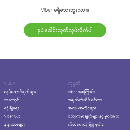
Viber မရှိသေးဘူးလား။
ခုပဲ ဒေါင်းလုတ်လုပ်လိုက်ပါ
VIBER
ကုမ္ပဏီ
လုပ်ဆောင်ချက်များ
Viber အကြောင်း
ဘလော့ဂ်
အမှတ်တံဆိပ် စင်တာ
လုံခြုံရေး
အလုပ်အကိုင်များ
Viber Out
စည်းကမ်းချက်များနှင့် မူဝါဒများ
နှုန်းထားများ
ကိုယ်ရေးလုံခြုံမှု မူဝါဒ