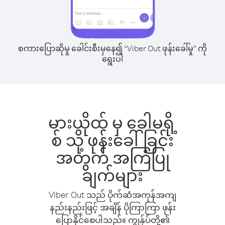
စကားပြောဆိုမှု ခေါင်းစီးမှနေ၍ “Viber Out ဖုန်းခေါ်မှု” ကို
ရွေးပါ
မားယိုထ် မှ ခေါမရို့
စ် သို့ ဖုန်းခေါ်ခြင်း
အတွက် အကြံပြု
ချက်များ
Viber Out သည် ပိုက်ဆံအကုန်အကျ
နည်းနည်းဖြင့် အချိန် ပိုကြာကြာ ဖုန်း
ပြောနိုင်စေပါသည်။ ကျွန်ုပ်တို့၏