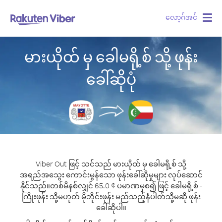
လော့ဂ်အင်
Togg
navig
မားယိုထ် မှ ခေါမရို့စ် သို့ ဖုန်း
ခေါ်ဆိုပုံ
Viber Out ဖြင့် သင်သည် မားယိုထ် မှ ခေါမရို့စ် သို့
အရည်အသွေး ကောင်းမွန်သော ဖုန်းခေါ်ဆိုမှုများ လုပ်ဆောင်
နိုင်သည်။
တစ်မိနစ်လျှင် 65.0 ¢ ပမာဏမှစ၍ ဖြင့် ခေါမရို့စ် -
ကြိုးဖုန်း သို့မဟုတ် မိုဘိုင်းဖုန်း မည်သည့်နံပါတ်သို့မဆို ဖုန်း
ခေါ်ဆိုပါ။