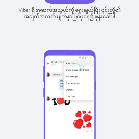
Viber ရှိ အဆက်အသွယ်ကို ရွေးချယ်ပြီး ၎င်းတို့၏
အချက်အလက် မျက်နှာပြင်မှနေ၍ ဖုန်းခေါ်ပါ