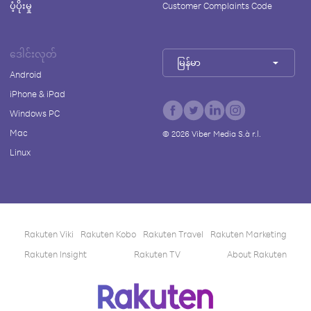
ပံ့ပိုးမှု
Customer Complaints Code
ဒေါင်းလုတ်
မြန်မာ
Android
iPhone & iPad
Windows PC
Mac
©
2026
Viber Media S.à r.l.
Linux
Rakuten Viki
Rakuten Kobo
Rakuten Travel
Rakuten Marketing
Rakuten Insight
Rakuten TV
About Rakuten