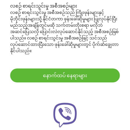
လစဉ် စာရင်းသွင်းမှု အစီအစဉ်များ
လစဉ် စာရင်းသွင်းမှု အစီအစဉ်သည် ကြိုးဖုန်းများနှင့်
မိုဘိုင်းဖုန်းများသို့ နိုင်ငံတကာ ဖုန်းခေါ်ဆိုမှုများ ပြုလုပ်နိုင်ပြီး
မည်သည့်အချိန်တွင်မဆို သက်တမ်းတိုးစရာ မလိုဘဲ
အဆင်ပြေသလို ပြောင်းလဲလုပ်ဆောင်နိုင်သည့် အစီအစဉ်ဖြစ်
ပါသည်။ လစဉ် စာရင်းသွင်းမှု အစီအစဉ်ဖြင့် သင်သည်
လုပ်ဆောင်ထားပြီးသော ဖုန်းခေါ်ဆိုမှုများတွင် ပိုက်ဆံချွေတာ
နိုင်ပါသည်။
နောက်ထပ် နေရာများ