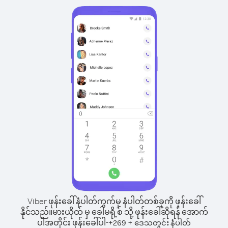
Viber ဖုန်းခေါ်နံပါတ်ကွက်မှ နံပါတ်တစ်ခုကို ဖုန်းခေါ်
နိုင်သည်။
မားယိုထ် မှ ခေါမရို့စ် သို့ ဖုန်းခေါ်ဆိုရန် အောက်
ပါအတိုင်း ဖုန်းခေါ်ပါ-
+
+
269
ဒေသတွင်း နံပါတ်