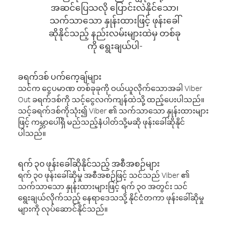
အဆင်ပြေသလို ပြောင်းလဲနိုင်သော၊
သက်သာသော နှုန်းထားဖြင့် ဖုန်းခေါ်
ဆိုနိုင်သည့် နည်းလမ်းများထဲမှ တစ်ခု
ကို ရွေးချယ်ပါ-
ခရက်ဒစ် ပက်ကေ့ချ်များ
သင်က ငွေပမာဏ တစ်ခုခုကို ဝယ်ယူလိုက်သောအခါ Viber
Out ခရက်ဒစ်ကို သင့်ငွေလက်ကျန်ထဲသို့ ထည့်ပေးပါသည်။
သင့်ခရက်ဒစ်ကိုသုံး၍ Viber ၏ သက်သာသော နှုန်းထားများ
ဖြင့် ကမ္ဘာပေါ်ရှိ မည်သည့်နံပါတ်သို့မဆို ဖုန်းခေါ်ဆိုနိုင်
ပါသည်။
ရက် ၃၀ ဖုန်းခေါ်ဆိုနိုင်သည့် အစီအစဉ်များ
ရက် ၃၀ ဖုန်းခေါ်ဆိုမှု အစီအစဉ်ဖြင့် သင်သည် Viber ၏
သက်သာသော နှုန်းထားများဖြင့် ရက် ၃၀ အတွင်း သင်
ရွေးချယ်လိုက်သည့် နေရာဒေသသို့ နိုင်ငံတကာ ဖုန်းခေါ်ဆိုမှု
များကို လုပ်ဆောင်နိုင်သည်။