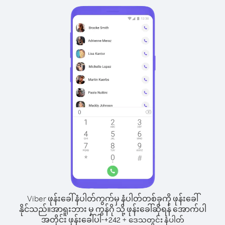
Viber ဖုန်းခေါ်နံပါတ်ကွက်မှ နံပါတ်တစ်ခုကို ဖုန်းခေါ်
နိုင်သည်။
အာရူးဘား မှ ကွန်ဂို သို့ ဖုန်းခေါ်ဆိုရန် အောက်ပါ
အတိုင်း ဖုန်းခေါ်ပါ-
+
+
242
ဒေသတွင်း နံပါတ်