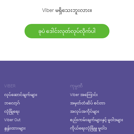
Viber မရှိသေးဘူးလား။
ခုပဲ ဒေါင်းလုတ်လုပ်လိုက်ပါ
VIBER
ကုမ္ပဏီ
လုပ်ဆောင်ချက်များ
Viber အကြောင်း
ဘလော့ဂ်
အမှတ်တံဆိပ် စင်တာ
လုံခြုံရေး
အလုပ်အကိုင်များ
Viber Out
စည်းကမ်းချက်များနှင့် မူဝါဒများ
နှုန်းထားများ
ကိုယ်ရေးလုံခြုံမှု မူဝါဒ