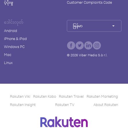
ပံ့ပိုးမှု
Customer Complaints Code
ဒေါင်းလုတ်
မြန်မာ
Android
iPhone & iPad
Windows PC
Mac
©
2026
Viber Media S.à r.l.
Linux
Rakuten Viki
Rakuten Kobo
Rakuten Travel
Rakuten Marketing
Rakuten Insight
Rakuten TV
About Rakuten