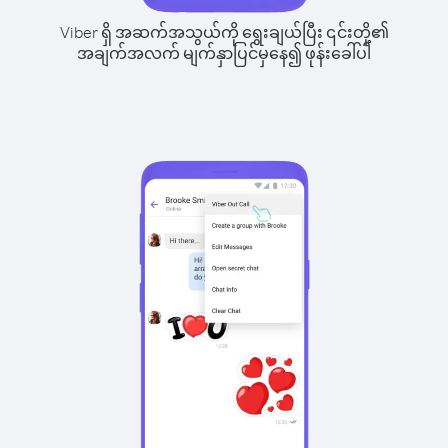
Viber ရှိ အဆက်အသွယ်ကို ရွေးချယ်ပြီး ၎င်းတို့၏
အချက်အလက် မျက်နှာပြင်မှနေ၍ ဖုန်းခေါ်ပါ