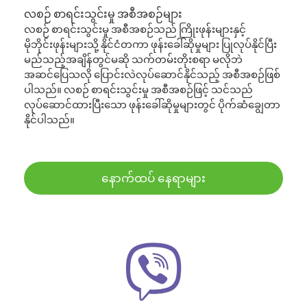
လစဉ် စာရင်းသွင်းမှု အစီအစဉ်များ
လစဉ် စာရင်းသွင်းမှု အစီအစဉ်သည် ကြိုးဖုန်းများနှင့်
မိုဘိုင်းဖုန်းများသို့ နိုင်ငံတကာ ဖုန်းခေါ်ဆိုမှုများ ပြုလုပ်နိုင်ပြီး
မည်သည့်အချိန်တွင်မဆို သက်တမ်းတိုးစရာ မလိုဘဲ
အဆင်ပြေသလို ပြောင်းလဲလုပ်ဆောင်နိုင်သည့် အစီအစဉ်ဖြစ်
ပါသည်။ လစဉ် စာရင်းသွင်းမှု အစီအစဉ်ဖြင့် သင်သည်
လုပ်ဆောင်ထားပြီးသော ဖုန်းခေါ်ဆိုမှုများတွင် ပိုက်ဆံချွေတာ
နိုင်ပါသည်။
နောက်ထပ် နေရာများ