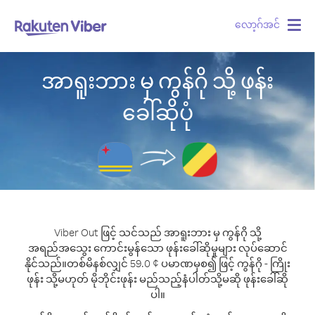
လော့ဂ်အင်
Togg
navig
အာရူးဘား မှ ကွန်ဂို သို့ ဖုန်း
ခေါ်ဆိုပုံ
Viber Out ဖြင့် သင်သည် အာရူးဘား မှ ကွန်ဂို သို့
အရည်အသွေး ကောင်းမွန်သော ဖုန်းခေါ်ဆိုမှုများ လုပ်ဆောင်
နိုင်သည်။
တစ်မိနစ်လျှင် 59.0 ¢ ပမာဏမှစ၍ ဖြင့် ကွန်ဂို - ကြိုး
ဖုန်း သို့မဟုတ် မိုဘိုင်းဖုန်း မည်သည့်နံပါတ်သို့မဆို ဖုန်းခေါ်ဆို
ပါ။