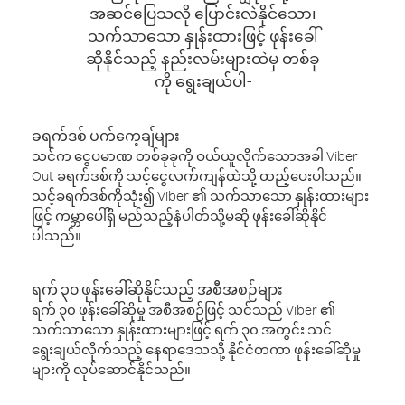
အဆင်ပြေသလို ပြောင်းလဲနိုင်သော၊
သက်သာသော နှုန်းထားဖြင့် ဖုန်းခေါ်
ဆိုနိုင်သည့် နည်းလမ်းများထဲမှ တစ်ခု
ကို ရွေးချယ်ပါ-
ခရက်ဒစ် ပက်ကေ့ချ်များ
သင်က ငွေပမာဏ တစ်ခုခုကို ဝယ်ယူလိုက်သောအခါ Viber
Out ခရက်ဒစ်ကို သင့်ငွေလက်ကျန်ထဲသို့ ထည့်ပေးပါသည်။
သင့်ခရက်ဒစ်ကိုသုံး၍ Viber ၏ သက်သာသော နှုန်းထားများ
ဖြင့် ကမ္ဘာပေါ်ရှိ မည်သည့်နံပါတ်သို့မဆို ဖုန်းခေါ်ဆိုနိုင်
ပါသည်။
ရက် ၃၀ ဖုန်းခေါ်ဆိုနိုင်သည့် အစီအစဉ်များ
ရက် ၃၀ ဖုန်းခေါ်ဆိုမှု အစီအစဉ်ဖြင့် သင်သည် Viber ၏
သက်သာသော နှုန်းထားများဖြင့် ရက် ၃၀ အတွင်း သင်
ရွေးချယ်လိုက်သည့် နေရာဒေသသို့ နိုင်ငံတကာ ဖုန်းခေါ်ဆိုမှု
များကို လုပ်ဆောင်နိုင်သည်။