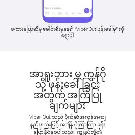
စကားပြောဆိုမှု ခေါင်းစီးမှနေ၍ “Viber Out ဖုန်းခေါ်မှု” ကို
ရွေးပါ
အာရူးဘား မှ ကွန်ဂို
သို့ ဖုန်းခေါ်ခြင်း
အတွက် အကြံပြု
ချက်များ
Viber Out သည် ပိုက်ဆံအကုန်အကျ
နည်းနည်းဖြင့် အချိန် ပိုကြာကြာ ဖုန်း
ပြောနိုင်စေပါသည်။ ကျွန်ုပ်တို့၏