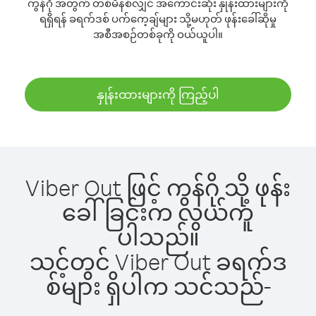
ကွန်ဂို အတွက် တစ်မိနစ်လျှင် အကောင်းဆုံး နှုန်းထားများကို
ရရှိရန် ခရက်ဒစ် ပက်ကေ့ချ်များ သို့မဟုတ် ဖုန်းခေါ်ဆိုမှု
အစီအစဉ်တစ်ခုကို ဝယ်ယူပါ။
နှုန်းထားများကို ကြည့်ပါ
Viber Out ဖြင့် ကွန်ဂို သို့ ဖုန်း
ခေါ်ခြင်းက လွယ်ကူ
ပါသည်။
သင့်တွင် Viber Out ခရက်ဒ
စ်များ ရှိပါက သင်သည်-