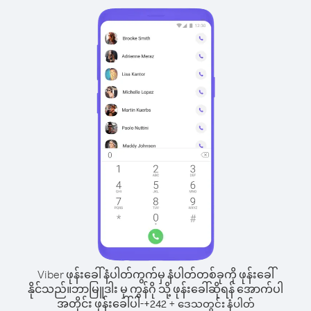
Viber ဖုန်းခေါ်နံပါတ်ကွက်မှ နံပါတ်တစ်ခုကို ဖုန်းခေါ်
နိုင်သည်။
ဘာမြူဒါး မှ ကွန်ဂို သို့ ဖုန်းခေါ်ဆိုရန် အောက်ပါ
အတိုင်း ဖုန်းခေါ်ပါ-
+
+
242
ဒေသတွင်း နံပါတ်