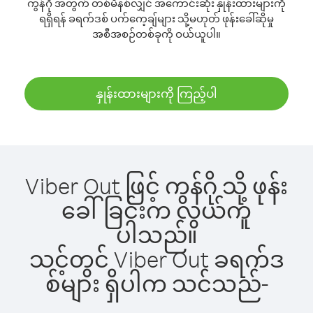
ကွန်ဂို အတွက် တစ်မိနစ်လျှင် အကောင်းဆုံး နှုန်းထားများကို
ရရှိရန် ခရက်ဒစ် ပက်ကေ့ချ်များ သို့မဟုတ် ဖုန်းခေါ်ဆိုမှု
အစီအစဉ်တစ်ခုကို ဝယ်ယူပါ။
နှုန်းထားများကို ကြည့်ပါ
Viber Out ဖြင့် ကွန်ဂို သို့ ဖုန်း
ခေါ်ခြင်းက လွယ်ကူ
ပါသည်။
သင့်တွင် Viber Out ခရက်ဒ
စ်များ ရှိပါက သင်သည်-