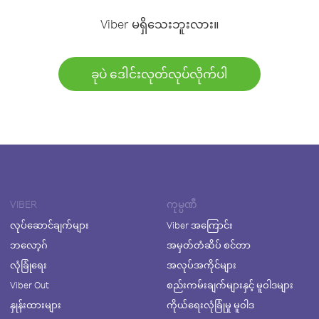
Viber မရှိသေးဘူးလား။
ခုပဲ ဒေါင်းလုတ်လုပ်လိုက်ပါ
VIBER
ကုမ္ပဏီ
လုပ်ဆောင်ချက်များ
Viber အကြောင်း
ဘလော့ဂ်
အမှတ်တံဆိပ် စင်တာ
လုံခြုံရေး
အလုပ်အကိုင်များ
Viber Out
စည်းကမ်းချက်များနှင့် မူဝါဒများ
နှုန်းထားများ
ကိုယ်ရေးလုံခြုံမှု မူဝါဒ