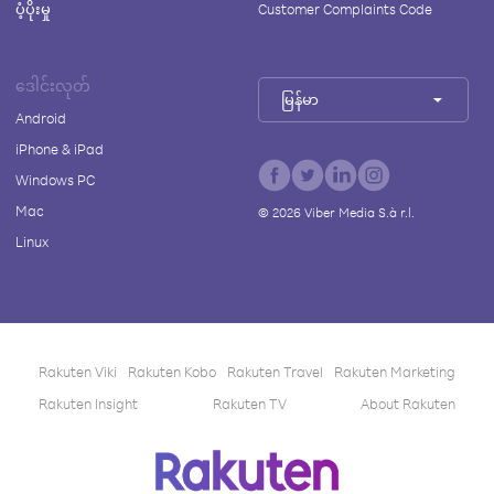
ပံ့ပိုးမှု
Customer Complaints Code
ဒေါင်းလုတ်
မြန်မာ
Android
iPhone & iPad
Windows PC
Mac
©
2026
Viber Media S.à r.l.
Linux
Rakuten Viki
Rakuten Kobo
Rakuten Travel
Rakuten Marketing
Rakuten Insight
Rakuten TV
About Rakuten