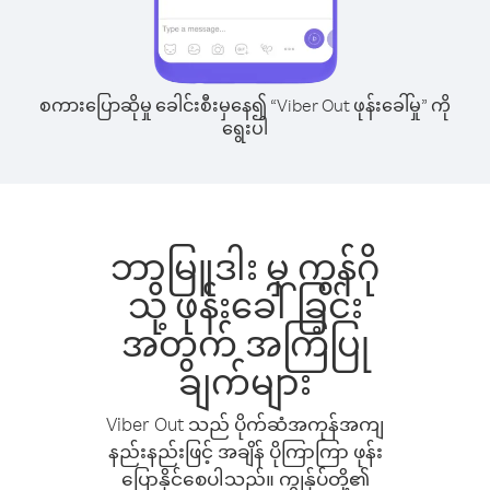
စကားပြောဆိုမှု ခေါင်းစီးမှနေ၍ “Viber Out ဖုန်းခေါ်မှု” ကို
ရွေးပါ
ဘာမြူဒါး မှ ကွန်ဂို
သို့ ဖုန်းခေါ်ခြင်း
အတွက် အကြံပြု
ချက်များ
Viber Out သည် ပိုက်ဆံအကုန်အကျ
နည်းနည်းဖြင့် အချိန် ပိုကြာကြာ ဖုန်း
ပြောနိုင်စေပါသည်။ ကျွန်ုပ်တို့၏