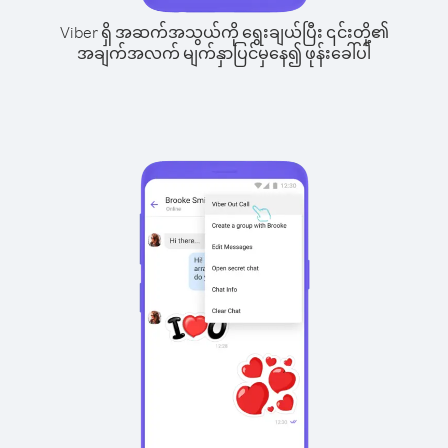
Viber ရှိ အဆက်အသွယ်ကို ရွေးချယ်ပြီး ၎င်းတို့၏
အချက်အလက် မျက်နှာပြင်မှနေ၍ ဖုန်းခေါ်ပါ