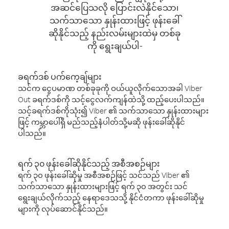
အဆင်ပြေသလို ပြောင်းလဲနိုင်သော၊
သက်သာသော နှုန်းထားဖြင့် ဖုန်းခေါ်
ဆိုနိုင်သည့် နည်းလမ်းများထဲမှ တစ်ခု
ကို ရွေးချယ်ပါ-
ခရက်ဒစ် ပက်ကေ့ချ်များ
သင်က ငွေပမာဏ တစ်ခုခုကို ဝယ်ယူလိုက်သောအခါ Viber
Out ခရက်ဒစ်ကို သင့်ငွေလက်ကျန်ထဲသို့ ထည့်ပေးပါသည်။
သင့်ခရက်ဒစ်ကိုသုံး၍ Viber ၏ သက်သာသော နှုန်းထားများ
ဖြင့် ကမ္ဘာပေါ်ရှိ မည်သည့်နံပါတ်သို့မဆို ဖုန်းခေါ်ဆိုနိုင်
ပါသည်။
ရက် ၃၀ ဖုန်းခေါ်ဆိုနိုင်သည့် အစီအစဉ်များ
ရက် ၃၀ ဖုန်းခေါ်ဆိုမှု အစီအစဉ်ဖြင့် သင်သည် Viber ၏
သက်သာသော နှုန်းထားများဖြင့် ရက် ၃၀ အတွင်း သင်
ရွေးချယ်လိုက်သည့် နေရာဒေသသို့ နိုင်ငံတကာ ဖုန်းခေါ်ဆိုမှု
များကို လုပ်ဆောင်နိုင်သည်။