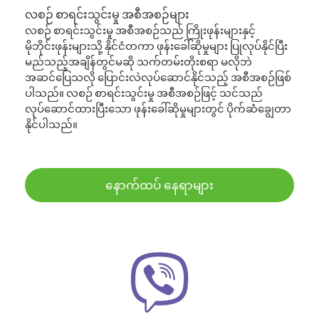
လစဉ် စာရင်းသွင်းမှု အစီအစဉ်များ
လစဉ် စာရင်းသွင်းမှု အစီအစဉ်သည် ကြိုးဖုန်းများနှင့်
မိုဘိုင်းဖုန်းများသို့ နိုင်ငံတကာ ဖုန်းခေါ်ဆိုမှုများ ပြုလုပ်နိုင်ပြီး
မည်သည့်အချိန်တွင်မဆို သက်တမ်းတိုးစရာ မလိုဘဲ
အဆင်ပြေသလို ပြောင်းလဲလုပ်ဆောင်နိုင်သည့် အစီအစဉ်ဖြစ်
ပါသည်။ လစဉ် စာရင်းသွင်းမှု အစီအစဉ်ဖြင့် သင်သည်
လုပ်ဆောင်ထားပြီးသော ဖုန်းခေါ်ဆိုမှုများတွင် ပိုက်ဆံချွေတာ
နိုင်ပါသည်။
နောက်ထပ် နေရာများ