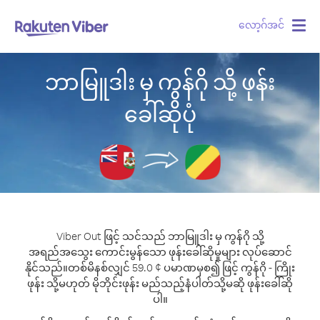
လော့ဂ်အင်
Togg
navig
ဘာမြူဒါး မှ ကွန်ဂို သို့ ဖုန်း
ခေါ်ဆိုပုံ
Viber Out ဖြင့် သင်သည် ဘာမြူဒါး မှ ကွန်ဂို သို့
အရည်အသွေး ကောင်းမွန်သော ဖုန်းခေါ်ဆိုမှုများ လုပ်ဆောင်
နိုင်သည်။
တစ်မိနစ်လျှင် 59.0 ¢ ပမာဏမှစ၍ ဖြင့် ကွန်ဂို - ကြိုး
ဖုန်း သို့မဟုတ် မိုဘိုင်းဖုန်း မည်သည့်နံပါတ်သို့မဆို ဖုန်းခေါ်ဆို
ပါ။