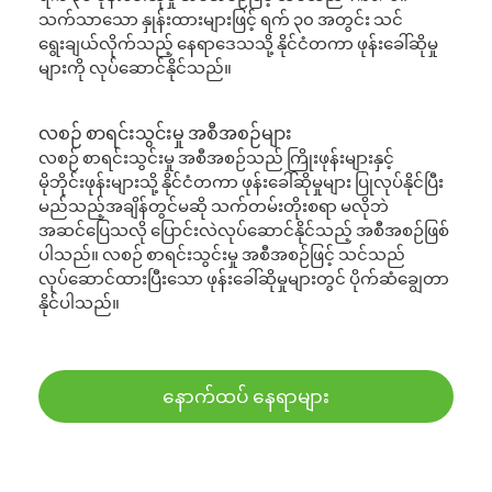
သက်သာသော နှုန်းထားများဖြင့် ရက် ၃၀ အတွင်း သင်
ရွေးချယ်လိုက်သည့် နေရာဒေသသို့ နိုင်ငံတကာ ဖုန်းခေါ်ဆိုမှု
များကို လုပ်ဆောင်နိုင်သည်။
လစဉ် စာရင်းသွင်းမှု အစီအစဉ်များ
လစဉ် စာရင်းသွင်းမှု အစီအစဉ်သည် ကြိုးဖုန်းများနှင့်
မိုဘိုင်းဖုန်းများသို့ နိုင်ငံတကာ ဖုန်းခေါ်ဆိုမှုများ ပြုလုပ်နိုင်ပြီး
မည်သည့်အချိန်တွင်မဆို သက်တမ်းတိုးစရာ မလိုဘဲ
အဆင်ပြေသလို ပြောင်းလဲလုပ်ဆောင်နိုင်သည့် အစီအစဉ်ဖြစ်
ပါသည်။ လစဉ် စာရင်းသွင်းမှု အစီအစဉ်ဖြင့် သင်သည်
လုပ်ဆောင်ထားပြီးသော ဖုန်းခေါ်ဆိုမှုများတွင် ပိုက်ဆံချွေတာ
နိုင်ပါသည်။
နောက်ထပ် နေရာများ