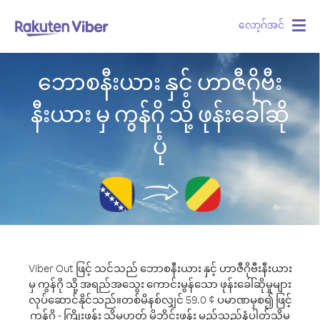
လော့ဂ်အင်
Togg
navig
ဘောစနီးယား နှင့် ဟာဇီဂိုဗီး
နီးယား မှ ကွန်ဂို သို့ ဖုန်းခေါ်ဆို
ပုံ
Viber Out ဖြင့် သင်သည် ဘောစနီးယား နှင့် ဟာဇီဂိုဗီးနီးယား
မှ ကွန်ဂို သို့ အရည်အသွေး ကောင်းမွန်သော ဖုန်းခေါ်ဆိုမှုများ
လုပ်ဆောင်နိုင်သည်။
တစ်မိနစ်လျှင် 59.0 ¢ ပမာဏမှစ၍ ဖြင့်
ကွန်ဂို - ကြိုးဖုန်း သို့မဟုတ် မိုဘိုင်းဖုန်း မည်သည့်နံပါတ်သို့မ