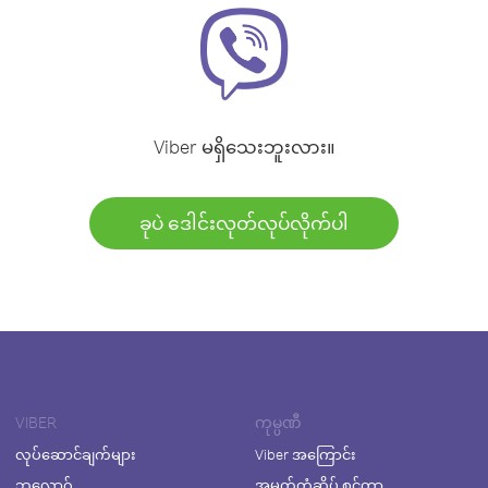
Viber မရှိသေးဘူးလား။
ခုပဲ ဒေါင်းလုတ်လုပ်လိုက်ပါ
VIBER
ကုမ္ပဏီ
လုပ်ဆောင်ချက်များ
Viber အကြောင်း
ဘလော့ဂ်
အမှတ်တံဆိပ် စင်တာ