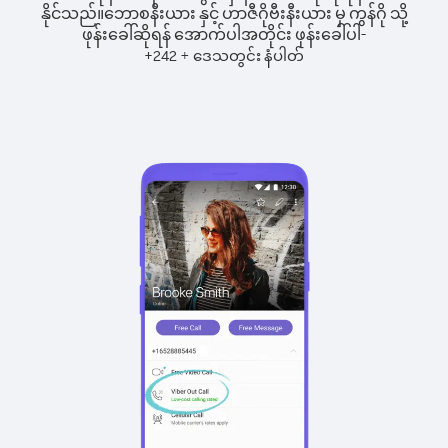
နိုင်သည်။
ဘောစနီးယား နှင့် ဟာဇီဂိုဗီးနီးယား မှ ကွန်ဂို သို့
ဖုန်းခေါ်ဆိုရန် အောက်ပါအတိုင်း ဖုန်းခေါ်ပါ-
+
+
242
ဒေသတွင်း နံပါတ်