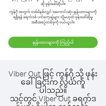
ဆို ဖုန်းခေါ်ဆိုပါ။
ကွန်ဂို အတွက် တစ်မိနစ်လျှင် အကောင်းဆုံး နှုန်းထားများကို
ရရှိရန် ခရက်ဒစ် ပက်ကေ့ချ်များ သို့မဟုတ် ဖုန်းခေါ်ဆိုမှု
အစီအစဉ်တစ်ခုကို ဝယ်ယူပါ။
နှုန်းထားများကို ကြည့်ပါ
Viber Out ဖြင့် ကွန်ဂို သို့ ဖုန်း
ခေါ်ခြင်းက လွယ်ကူ
ပါသည်။
သင့်တွင် Viber Out ခရက်ဒ