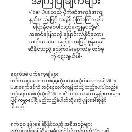
အကြံပြုချက်များ
Viber Out သည် ပိုက်ဆံအကုန်အကျ
နည်းနည်းဖြင့် အချိန် ပိုကြာကြာ ဖုန်း
ပြောနိုင်စေပါသည်။ ကျွန်ုပ်တို့၏
အဆင်ပြေသလို ပြောင်းလဲနိုင်သော၊
သက်သာသော နှုန်းထားဖြင့် ဖုန်းခေါ်
ဆိုနိုင်သည့် နည်းလမ်းများထဲမှ တစ်ခု
ကို ရွေးချယ်ပါ-
ခရက်ဒစ် ပက်ကေ့ချ်များ
သင်က ငွေပမာဏ တစ်ခုခုကို ဝယ်ယူလိုက်သောအခါ Viber
Out ခရက်ဒစ်ကို သင့်ငွေလက်ကျန်ထဲသို့ ထည့်ပေးပါသည်။
သင့်ခရက်ဒစ်ကိုသုံး၍ Viber ၏ သက်သာသော နှုန်းထားများ
ဖြင့် ကမ္ဘာပေါ်ရှိ မည်သည့်နံပါတ်သို့မဆို ဖုန်းခေါ်ဆိုနိုင်
ပါသည်။
ရက် ၃၀ ဖုန်းခေါ်ဆိုနိုင်သည့် အစီအစဉ်များ
ရက် ၃၀ ဖုန်းခေါ်ဆိုမှု အစီအစဉ်ဖြင့် သင်သည် Viber ၏