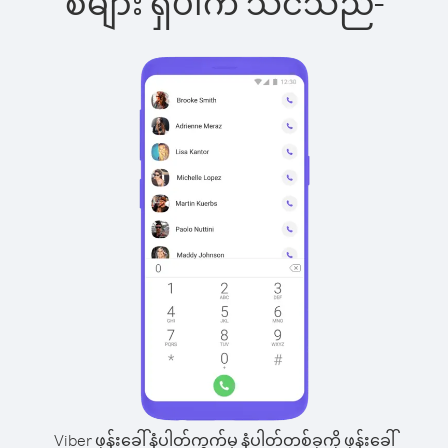
စ်များ ရှိပါက သင်သည်-
Viber ဖုန်းခေါ်နံပါတ်ကွက်မှ နံပါတ်တစ်ခုကို ဖုန်းခေါ်