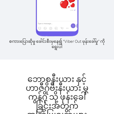
စကားပြောဆိုမှု ခေါင်းစီးမှနေ၍ “Viber Out ဖုန်းခေါ်မှု” ကို
ရွေးပါ
ဘောစနီးယား နှင့်
ဟာဇီဂိုဗီးနီးယား မှ
ကွန်ဂို သို့ ဖုန်းခေါ်
ခြင်းအတွက်