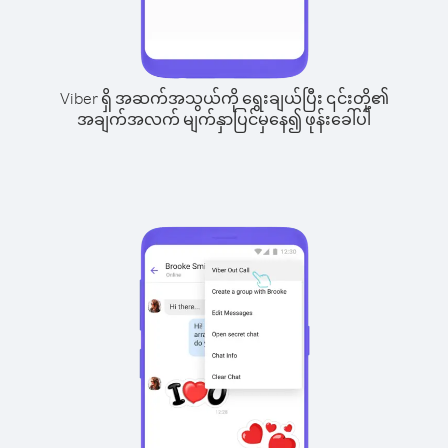
Viber ရှိ အဆက်အသွယ်ကို ရွေးချယ်ပြီး ၎င်းတို့၏
အချက်အလက် မျက်နှာပြင်မှနေ၍ ဖုန်းခေါ်ပါ