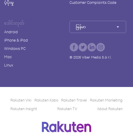
ပံ့ပိုးမှု
Customer Complaints Code
ဒေါင်းလုတ်
မြန်မာ
Android
iPhone & iPad
Windows PC
Mac
©
2026
Viber Media S.à r.l.
Linux
Rakuten Viki
Rakuten Kobo
Rakuten Travel
Rakuten Marketing
Rakuten Insight
Rakuten TV
About Rakuten