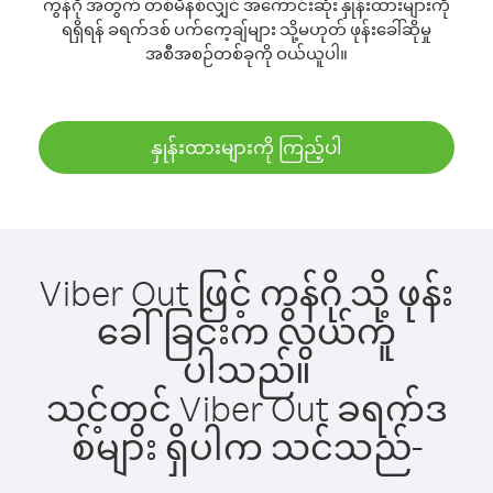
ကွန်ဂို အတွက် တစ်မိနစ်လျှင် အကောင်းဆုံး နှုန်းထားများကို
ရရှိရန် ခရက်ဒစ် ပက်ကေ့ချ်များ သို့မဟုတ် ဖုန်းခေါ်ဆိုမှု
အစီအစဉ်တစ်ခုကို ဝယ်ယူပါ။
နှုန်းထားများကို ကြည့်ပါ
Viber Out ဖြင့် ကွန်ဂို သို့ ဖုန်း
ခေါ်ခြင်းက လွယ်ကူ
ပါသည်။
သင့်တွင် Viber Out ခရက်ဒ
စ်များ ရှိပါက သင်သည်-