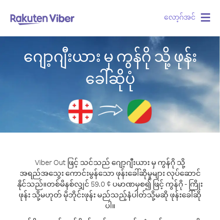
လော့ဂ်အင်
Togg
navig
ဂျော့ဂျီးယား မှ ကွန်ဂို သို့ ဖုန်း
ခေါ်ဆိုပုံ
Viber Out ဖြင့် သင်သည် ဂျော့ဂျီးယား မှ ကွန်ဂို သို့
အရည်အသွေး ကောင်းမွန်သော ဖုန်းခေါ်ဆိုမှုများ လုပ်ဆောင်
နိုင်သည်။
တစ်မိနစ်လျှင် 59.0 ¢ ပမာဏမှစ၍ ဖြင့် ကွန်ဂို - ကြိုး
ဖုန်း သို့မဟုတ် မိုဘိုင်းဖုန်း မည်သည့်နံပါတ်သို့မဆို ဖုန်းခေါ်ဆို
ပါ။