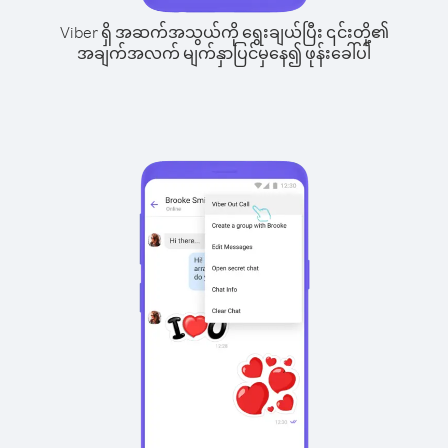
Viber ရှိ အဆက်အသွယ်ကို ရွေးချယ်ပြီး ၎င်းတို့၏
အချက်အလက် မျက်နှာပြင်မှနေ၍ ဖုန်းခေါ်ပါ