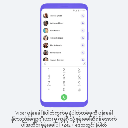
Viber ဖုန်းခေါ်နံပါတ်ကွက်မှ နံပါတ်တစ်ခုကို ဖုန်းခေါ်
နိုင်သည်။
ဂျော့ဂျီးယား မှ ကွန်ဂို သို့ ဖုန်းခေါ်ဆိုရန် အောက်
ပါအတိုင်း ဖုန်းခေါ်ပါ-
+
+
242
ဒေသတွင်း နံပါတ်