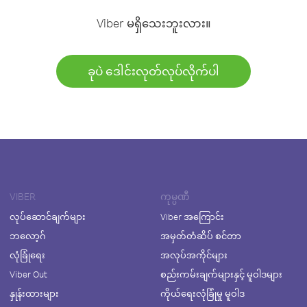
Viber မရှိသေးဘူးလား။
ခုပဲ ဒေါင်းလုတ်လုပ်လိုက်ပါ
VIBER
ကုမ္ပဏီ
လုပ်ဆောင်ချက်များ
Viber အကြောင်း
ဘလော့ဂ်
အမှတ်တံဆိပ် စင်တာ
လုံခြုံရေး
အလုပ်အကိုင်များ
Viber Out
စည်းကမ်းချက်များနှင့် မူဝါဒများ
နှုန်းထားများ
ကိုယ်ရေးလုံခြုံမှု မူဝါဒ