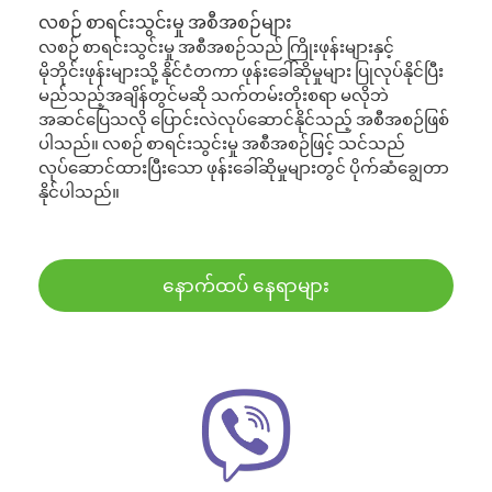
လစဉ် စာရင်းသွင်းမှု အစီအစဉ်များ
လစဉ် စာရင်းသွင်းမှု အစီအစဉ်သည် ကြိုးဖုန်းများနှင့်
မိုဘိုင်းဖုန်းများသို့ နိုင်ငံတကာ ဖုန်းခေါ်ဆိုမှုများ ပြုလုပ်နိုင်ပြီး
မည်သည့်အချိန်တွင်မဆို သက်တမ်းတိုးစရာ မလိုဘဲ
အဆင်ပြေသလို ပြောင်းလဲလုပ်ဆောင်နိုင်သည့် အစီအစဉ်ဖြစ်
ပါသည်။ လစဉ် စာရင်းသွင်းမှု အစီအစဉ်ဖြင့် သင်သည်
လုပ်ဆောင်ထားပြီးသော ဖုန်းခေါ်ဆိုမှုများတွင် ပိုက်ဆံချွေတာ
နိုင်ပါသည်။
နောက်ထပ် နေရာများ