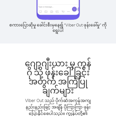
စကားပြောဆိုမှု ခေါင်းစီးမှနေ၍ “Viber Out ဖုန်းခေါ်မှု” ကို
ရွေးပါ
ဂျော့ဂျီးယား မှ ကွန်
ဂို သို့ ဖုန်းခေါ်ခြင်း
အတွက် အကြံပြု
ချက်များ
Viber Out သည် ပိုက်ဆံအကုန်အကျ
နည်းနည်းဖြင့် အချိန် ပိုကြာကြာ ဖုန်း
ပြောနိုင်စေပါသည်။ ကျွန်ုပ်တို့၏