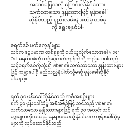
အဆင်ပြေသလို ပြောင်းလဲနိုင်သော၊
သက်သာသော နှုန်းထားဖြင့် ဖုန်းခေါ်
ဆိုနိုင်သည့် နည်းလမ်းများထဲမှ တစ်ခု
ကို ရွေးချယ်ပါ-
ခရက်ဒစ် ပက်ကေ့ချ်များ
သင်က ငွေပမာဏ တစ်ခုခုကို ဝယ်ယူလိုက်သောအခါ Viber
Out ခရက်ဒစ်ကို သင့်ငွေလက်ကျန်ထဲသို့ ထည့်ပေးပါသည်။
သင့်ခရက်ဒစ်ကိုသုံး၍ Viber ၏ သက်သာသော နှုန်းထားများ
ဖြင့် ကမ္ဘာပေါ်ရှိ မည်သည့်နံပါတ်သို့မဆို ဖုန်းခေါ်ဆိုနိုင်
ပါသည်။
ရက် ၃၀ ဖုန်းခေါ်ဆိုနိုင်သည့် အစီအစဉ်များ
ရက် ၃၀ ဖုန်းခေါ်ဆိုမှု အစီအစဉ်ဖြင့် သင်သည် Viber ၏
သက်သာသော နှုန်းထားများဖြင့် ရက် ၃၀ အတွင်း သင်
ရွေးချယ်လိုက်သည့် နေရာဒေသသို့ နိုင်ငံတကာ ဖုန်းခေါ်ဆိုမှု
များကို လုပ်ဆောင်နိုင်သည်။