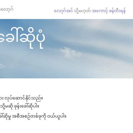
လော့ဂ်
လော့ဂ်အင်
သို့မဟုတ်
အကောင့် ဖန်တီးရန်
ခေါ်ဆိုပုံ
များ လုပ်ဆောင်နိုင်သည်။
ို့မဆို ဖုန်းခေါ်ဆိုပါ။
ခေါ်ဆိုမှု အစီအစဉ်တစ်ခုကို ဝယ်ယူပါ။