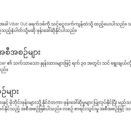
ါ Viber Out ခရက်ဒစ်ကို သင့်ငွေလက်ကျန်ထဲသို့ ထည့်ပေးပါသည်။ သင
ည့်နံပါတ်သို့မဆို ဖုန်းခေါ်ဆိုနိုင်ပါသည်။
် အစီအစဉ်များ
် Viber ၏ သက်သာသော နှုန်းထားများဖြင့် ရက် ၃၀ အတွင်း သင် ရွေးချယ်
်သည်။
ဉ်များ
့် မိုဘိုင်းဖုန်းများသို့ နိုင်ငံတကာ ဖုန်းခေါ်ဆိုမှုများ ပြုလုပ်နိုင်ပြီး
်နိုင်သည့် အစီအစဉ်ဖြစ်ပါသည်။ လစဉ် စာရင်းသွင်းမှု အစီအစဉ်ဖြင့်