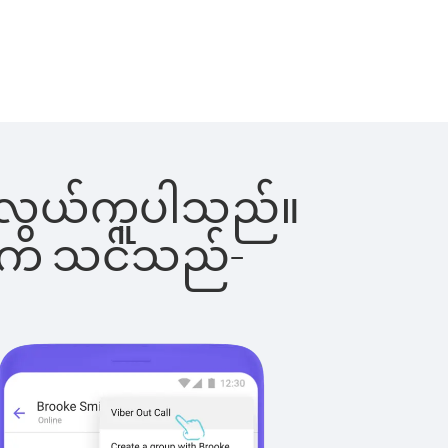
င်းက လွယ်ကူပါသည်။
ိပါက သင်သည်-