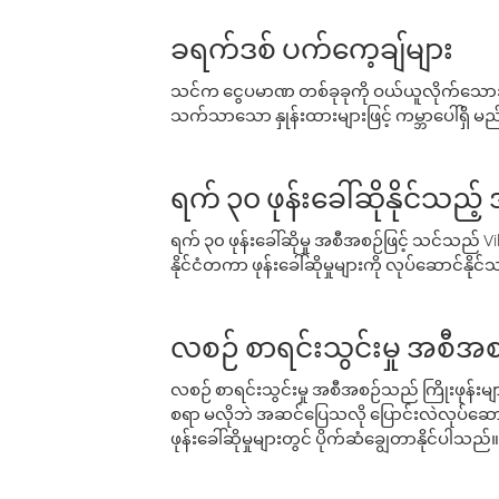
ခရက်ဒစ် ပက်ကေ့ချ်များ
သင်က ငွေပမာဏ တစ်ခုခုကို ဝယ်ယူလိုက်သောအခ
သက်သာသော နှုန်းထားများဖြင့် ကမ္ဘာပေါ်ရှိ မည်သ
ရက် ၃၀ ဖုန်းခေါ်ဆိုနိုင်သည့
ရက် ၃၀ ဖုန်းခေါ်ဆိုမှု အစီအစဉ်ဖြင့် သင်သည
နိုင်ငံတကာ ဖုန်းခေါ်ဆိုမှုများကို လုပ်ဆောင်နိုင
လစဉ် စာရင်းသွင်းမှု အစီအစ
လစဉ် စာရင်းသွင်းမှု အစီအစဉ်သည် ကြိုးဖုန်းများနှင
စရာ မလိုဘဲ အဆင်ပြေသလို ပြောင်းလဲလုပ်ဆောင
ဖုန်းခေါ်ဆိုမှုများတွင် ပိုက်ဆံချွေတာနိုင်ပါသည်။