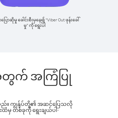
ြောဆိုမှု ခေါင်းစီးမှနေ၍ “Viber Out ဖုန်းခေါ်
မှု” ကို ရွေးပါ
င်းအတွက် အကြံပြု
ါသည်။ ကျွန်ုပ်တို့၏ အဆင်ပြေသလို
းထဲမှ တစ်ခုကို ရွေးချယ်ပါ-