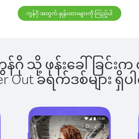
ကွန်ဂို အတွက် နှုန်းထားများကို ကြည့်ပါ
ကွန်ဂို သို့ ဖုန်းခေါ်ခြ
ber Out ခရက်ဒစ်များ ရှ