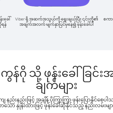
န်းခေါ်
Viber ရှိ အဆက်အသွယ်ကို ရွေးချယ်ပြီး ၎င်းတို့၏
စကားပ
ိုရန်
အချက်အလက် မျက်နှာပြင်မှနေ၍ ဖုန်းခေါ်ပါ
ှ ကွန်ဂို သို့ ဖုန်းခေါ်ခြ
ချက်များ
နည်းနည်းဖြင့် အချိန် ပိုကြာကြာ ဖုန်းပြောနိုင်စေပ
ော နှုန်းထားဖြင့် ဖုန်းခေါ်ဆိုနိုင်သည့် နည်းလမ်းမျာ