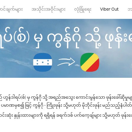
ာင်ချက်များ
အသိုင်းအဝိုင်းများ
လုံခြုံရေး
Viber Out
ဘ
(စ်) မှ ကွန်ဂို သို့ ဖုန်း
 ဟွန်ဒါရပ်(စ်) မှ ကွန်ဂို သို့ အရည်အသွေး ကောင်းမွန်သော ဖုန်းခေါ်ဆိုမှု
မာဏမှစ၍ ဖြင့် ကွန်ဂို - ကြိုးဖုန်း သို့မဟုတ် မိုဘိုင်းဖုန်း မည်သည့်နံပါတ်သ
းဆုံး နှုန်းထားများကို ရရှိရန် ခရက်ဒစ် ပက်ကေ့ချ်များ သို့မဟုတ် ဖုန်း