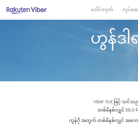
ဒေါင်းလုတ်
လုပ်ဆေ
ဟွန်ဒါရပ်
Viber Out ဖြင့် သင်သည်
တစ်မိနစ်လျှင် 59.0 ¢ ပ
ကွန်ဂို အတွက် တစ်မိနစ်လျှင် အကောင်