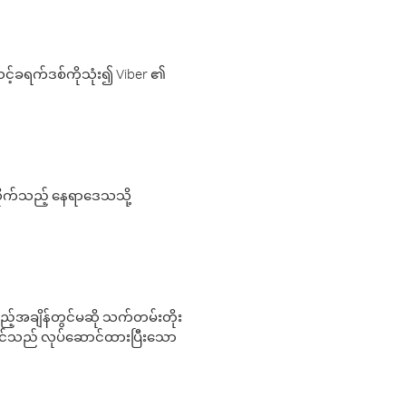
့်ခရက်ဒစ်ကိုသုံး၍ Viber ၏
လိုက်သည့် နေရာဒေသသို့
 မည်သည့်အချိန်တွင်မဆို သက်တမ်းတိုး
 သင်သည် လုပ်ဆောင်ထားပြီးသော