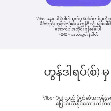
Viber ဖုန်းခေါ်နံပါတ်ကွက်မှ နံပါတ်တစ်ခုကို ဖု
နိုင်သည်။
ဟွန်ဒါရပ်(စ်) မှ ကွန်ဂို သို့ ဖုန်းခေါ်ဆ
အောက်ပါအတိုင်း ဖုန်းခေါ်ပါ-
+
+
242
ဒေသတွင်း နံပါတ်
ဟွန်ဒါရပ်(စ်) မ
Viber Out သည် ပိုက်ဆံအကုန်အကျ 
ပြောင်းလဲနိုင်သော၊ သက်သာသ