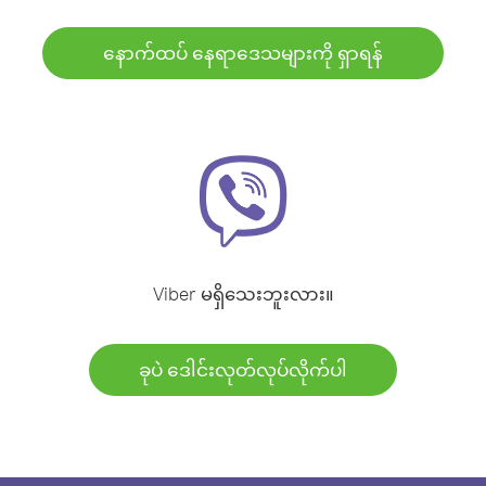
နောက်ထပ် နေရာဒေသများကို ရှာရန်
Viber မရှိသေးဘူးလား။
ခုပဲ ဒေါင်းလုတ်လုပ်လိုက်ပါ