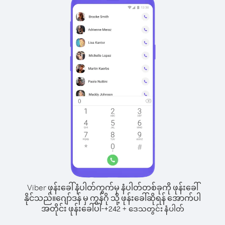
Viber ဖုန်းခေါ်နံပါတ်ကွက်မှ နံပါတ်တစ်ခုကို ဖုန်းခေါ်
နိုင်သည်။
ဂျော်ဒန် မှ ကွန်ဂို သို့ ဖုန်းခေါ်ဆိုရန် အောက်ပါ
အတိုင်း ဖုန်းခေါ်ပါ-
+
+
242
ဒေသတွင်း နံပါတ်