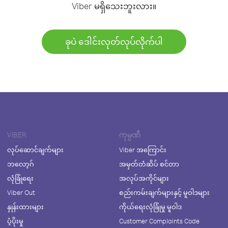
Viber မရှိသေးဘူးလား။
ခုပဲ ဒေါင်းလုတ်လုပ်လိုက်ပါ
VIBER
ကုမ္ပဏီ
လုပ်ဆောင်ချက်များ
Viber အကြောင်း
ဘလော့ဂ်
အမှတ်တံဆိပ် စင်တာ
လုံခြုံရေး
အလုပ်အကိုင်များ
Viber Out
စည်းကမ်းချက်များနှင့် မူဝါဒများ
နှုန်းထားများ
ကိုယ်ရေးလုံခြုံမှု မူဝါဒ
ပံ့ပိုးမှု
Customer Complaints Code