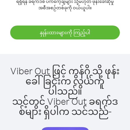
ရရှိရန် ခရက်ဒစ် ပက်ကေ့ချ်များ သို့မဟုတ် ဖုန်းခေါ်ဆိုမှု
အစီအစဉ်တစ်ခုကို ဝယ်ယူပါ။
နှုန်းထားများကို ကြည့်ပါ
Viber Out ဖြင့် ကွန်ဂို သို့ ဖုန်း
ခေါ်ခြင်းက လွယ်ကူ
ပါသည်။
သင့်တွင် Viber Out ခရက်ဒ
စ်များ ရှိပါက သင်သည်-