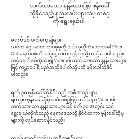
သက်သာသော နှုန်းထားဖြင့် ဖုန်းခေါ်
ဆိုနိုင်သည့် နည်းလမ်းများထဲမှ တစ်ခု
ကို ရွေးချယ်ပါ-
ခရက်ဒစ် ပက်ကေ့ချ်များ
သင်က ငွေပမာဏ တစ်ခုခုကို ဝယ်ယူလိုက်သောအခါ Viber
Out ခရက်ဒစ်ကို သင့်ငွေလက်ကျန်ထဲသို့ ထည့်ပေးပါသည်။
သင့်ခရက်ဒစ်ကိုသုံး၍ Viber ၏ သက်သာသော နှုန်းထားများ
ဖြင့် ကမ္ဘာပေါ်ရှိ မည်သည့်နံပါတ်သို့မဆို ဖုန်းခေါ်ဆိုနိုင်
ပါသည်။
ရက် ၃၀ ဖုန်းခေါ်ဆိုနိုင်သည့် အစီအစဉ်များ
ရက် ၃၀ ဖုန်းခေါ်ဆိုမှု အစီအစဉ်ဖြင့် သင်သည် Viber ၏
သက်သာသော နှုန်းထားများဖြင့် ရက် ၃၀ အတွင်း သင်
ရွေးချယ်လိုက်သည့် နေရာဒေသသို့ နိုင်ငံတကာ ဖုန်းခေါ်ဆိုမှု
များကို လုပ်ဆောင်နိုင်သည်။
လစဉ် စာရင်းသွင်းမှု အစီအစဉ်များ