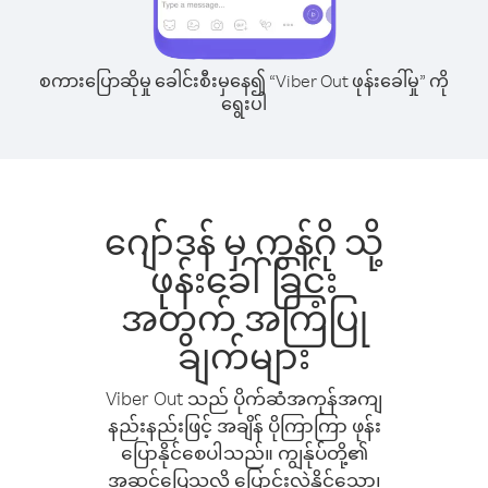
စကားပြောဆိုမှု ခေါင်းစီးမှနေ၍ “Viber Out ဖုန်းခေါ်မှု” ကို
ရွေးပါ
ဂျော်ဒန် မှ ကွန်ဂို သို့
ဖုန်းခေါ်ခြင်း
အတွက် အကြံပြု
ချက်များ
Viber Out သည် ပိုက်ဆံအကုန်အကျ
နည်းနည်းဖြင့် အချိန် ပိုကြာကြာ ဖုန်း
ပြောနိုင်စေပါသည်။ ကျွန်ုပ်တို့၏
အဆင်ပြေသလို ပြောင်းလဲနိုင်သော၊