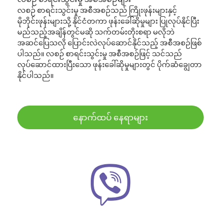
လစဉ် စာရင်းသွင်းမှု အစီအစဉ်သည် ကြိုးဖုန်းများနှင့်
မိုဘိုင်းဖုန်းများသို့ နိုင်ငံတကာ ဖုန်းခေါ်ဆိုမှုများ ပြုလုပ်နိုင်ပြီး
မည်သည့်အချိန်တွင်မဆို သက်တမ်းတိုးစရာ မလိုဘဲ
အဆင်ပြေသလို ပြောင်းလဲလုပ်ဆောင်နိုင်သည့် အစီအစဉ်ဖြစ်
ပါသည်။ လစဉ် စာရင်းသွင်းမှု အစီအစဉ်ဖြင့် သင်သည်
လုပ်ဆောင်ထားပြီးသော ဖုန်းခေါ်ဆိုမှုများတွင် ပိုက်ဆံချွေတာ
နိုင်ပါသည်။
နောက်ထပ် နေရာများ