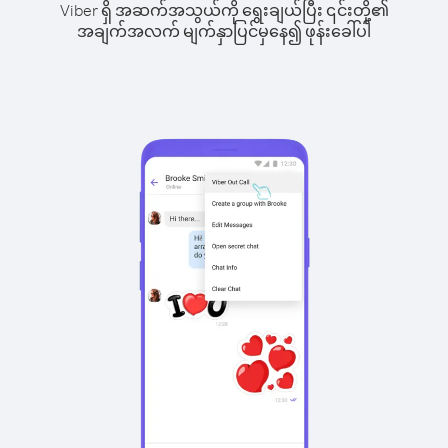
Viber ရှိ အဆက်အသွယ်ကို ရွေးချယ်ပြီး ၎င်းတို့၏
အချက်အလက် မျက်နှာပြင်မှနေ၍ ဖုန်းခေါ်ပါ