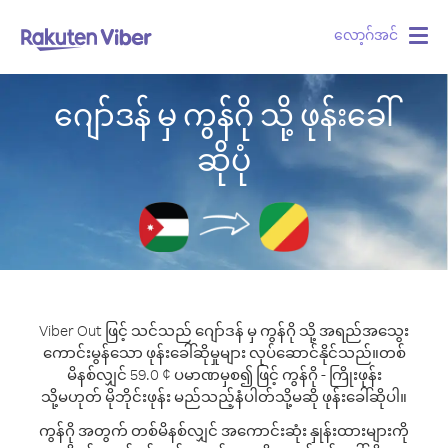
လော့ဂ်အင်
Togg
navig
ဂျော်ဒန် မှ ကွန်ဂို သို့ ဖုန်းခေါ်
ဆိုပုံ
Viber Out ဖြင့် သင်သည် ဂျော်ဒန် မှ ကွန်ဂို သို့ အရည်အသွေး
ကောင်းမွန်သော ဖုန်းခေါ်ဆိုမှုများ လုပ်ဆောင်နိုင်သည်။
တစ်
မိနစ်လျှင် 59.0 ¢ ပမာဏမှစ၍ ဖြင့် ကွန်ဂို - ကြိုးဖုန်း
သို့မဟုတ် မိုဘိုင်းဖုန်း မည်သည့်နံပါတ်သို့မဆို ဖုန်းခေါ်ဆိုပါ။
ကွန်ဂို အတွက် တစ်မိနစ်လျှင် အကောင်းဆုံး နှုန်းထားများကို