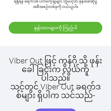
ရရှိရန် ခရက်ဒစ် ပက်ကေ့ချ်များ သို့မဟုတ် ဖုန်းခေါ်ဆိုမှု
အစီအစဉ်တစ်ခုကို ဝယ်ယူပါ။
နှုန်းထားများကို ကြည့်ပါ
Viber Out ဖြင့် ကွန်ဂို သို့ ဖုန်း
ခေါ်ခြင်းက လွယ်ကူ
ပါသည်။
သင့်တွင် Viber Out ခရက်ဒ
စ်များ ရှိပါက သင်သည်-