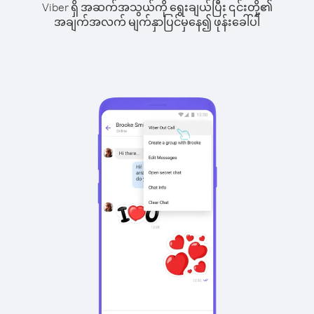
Viber ရှိ အဆက်အသွယ်ကို ရွေးချယ်ပြီး ၎င်းတို့၏
အချက်အလက် မျက်နှာပြင်မှနေ၍ ဖုန်းခေါ်ပါ