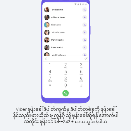
Viber ဖုန်းခေါ်နံပါတ်ကွက်မှ နံပါတ်တစ်ခုကို ဖုန်းခေါ်
နိုင်သည်။
မားယိုထ် မှ ကွန်ဂို သို့ ဖုန်းခေါ်ဆိုရန် အောက်ပါ
အတိုင်း ဖုန်းခေါ်ပါ-
+
+
242
ဒေသတွင်း နံပါတ်