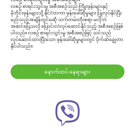
လစဉ် စာရင်းသွင်းမှု အစီအစဉ်သည် ကြိုးဖုန်းများနှင့်
မိုဘိုင်းဖုန်းများသို့ နိုင်ငံတကာ ဖုန်းခေါ်ဆိုမှုများ ပြုလုပ်နိုင်ပြီး
မည်သည့်အချိန်တွင်မဆို သက်တမ်းတိုးစရာ မလိုဘဲ
အဆင်ပြေသလို ပြောင်းလဲလုပ်ဆောင်နိုင်သည့် အစီအစဉ်ဖြစ်
ပါသည်။ လစဉ် စာရင်းသွင်းမှု အစီအစဉ်ဖြင့် သင်သည်
လုပ်ဆောင်ထားပြီးသော ဖုန်းခေါ်ဆိုမှုများတွင် ပိုက်ဆံချွေတာ
နိုင်ပါသည်။
နောက်ထပ် နေရာများ