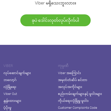
Viber မရှိသေးဘူးလား။
ခုပဲ ဒေါင်းလုတ်လုပ်လိုက်ပါ
VIBER
ကုမ္ပဏီ
လုပ်ဆောင်ချက်များ
Viber အကြောင်း
ဘလော့ဂ်
အမှတ်တံဆိပ် စင်တာ
လုံခြုံရေး
အလုပ်အကိုင်များ
Viber Out
စည်းကမ်းချက်များနှင့် မူဝါဒများ
နှုန်းထားများ
ကိုယ်ရေးလုံခြုံမှု မူဝါဒ
ပံ့ပိုးမှု
Customer Complaints Code