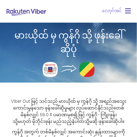
လော့ဂ်အင်
Togg
navig
မားယိုထ် မှ ကွန်ဂို သို့ ဖုန်းခေါ်
ဆိုပုံ
Viber Out ဖြင့် သင်သည် မားယိုထ် မှ ကွန်ဂို သို့ အရည်အသွေး
ကောင်းမွန်သော ဖုန်းခေါ်ဆိုမှုများ လုပ်ဆောင်နိုင်သည်။
တစ်
မိနစ်လျှင် 59.0 ¢ ပမာဏမှစ၍ ဖြင့် ကွန်ဂို - ကြိုးဖုန်း
သို့မဟုတ် မိုဘိုင်းဖုန်း မည်သည့်နံပါတ်သို့မဆို ဖုန်းခေါ်ဆိုပါ။
ကွန်ဂို အတွက် တစ်မိနစ်လျှင် အကောင်းဆုံး နှုန်းထားများကို