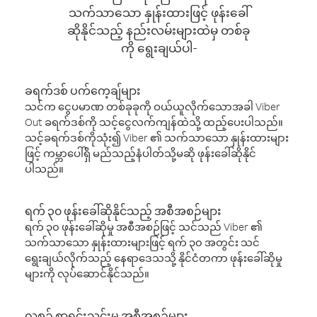
သက်သာသော နှုန်းထားဖြင့် ဖုန်းခေါ်
ဆိုနိုင်သည့် နည်းလမ်းများထဲမှ တစ်ခု
ကို ရွေးချယ်ပါ-
ခရက်ဒစ် ပက်ကေ့ချ်များ
သင်က ငွေပမာဏ တစ်ခုခုကို ဝယ်ယူလိုက်သောအခါ Viber
Out ခရက်ဒစ်ကို သင့်ငွေလက်ကျန်ထဲသို့ ထည့်ပေးပါသည်။
သင့်ခရက်ဒစ်ကိုသုံး၍ Viber ၏ သက်သာသော နှုန်းထားများ
ဖြင့် ကမ္ဘာပေါ်ရှိ မည်သည့်နံပါတ်သို့မဆို ဖုန်းခေါ်ဆိုနိုင်
ပါသည်။
ရက် ၃၀ ဖုန်းခေါ်ဆိုနိုင်သည့် အစီအစဉ်များ
ရက် ၃၀ ဖုန်းခေါ်ဆိုမှု အစီအစဉ်ဖြင့် သင်သည် Viber ၏
သက်သာသော နှုန်းထားများဖြင့် ရက် ၃၀ အတွင်း သင်
ရွေးချယ်လိုက်သည့် နေရာဒေသသို့ နိုင်ငံတကာ ဖုန်းခေါ်ဆိုမှု
များကို လုပ်ဆောင်နိုင်သည်။
လစဉ် စာရင်းသွင်းမှု အစီအစဉ်များ