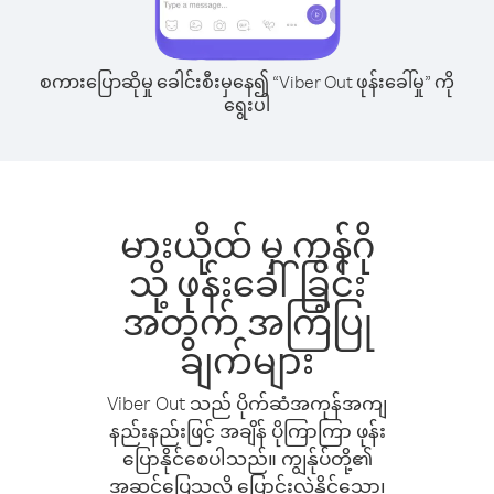
စကားပြောဆိုမှု ခေါင်းစီးမှနေ၍ “Viber Out ဖုန်းခေါ်မှု” ကို
ရွေးပါ
မားယိုထ် မှ ကွန်ဂို
သို့ ဖုန်းခေါ်ခြင်း
အတွက် အကြံပြု
ချက်များ
Viber Out သည် ပိုက်ဆံအကုန်အကျ
နည်းနည်းဖြင့် အချိန် ပိုကြာကြာ ဖုန်း
ပြောနိုင်စေပါသည်။ ကျွန်ုပ်တို့၏
အဆင်ပြေသလို ပြောင်းလဲနိုင်သော၊