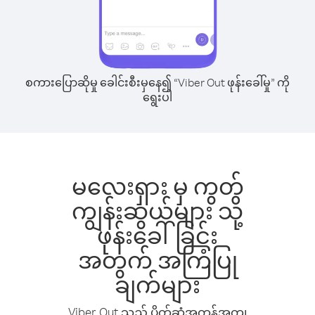
စကားပြောဆိုမှု ခေါင်းစီးမှနေ၍ “Viber Out ဖုန်းခေါ်မှု” ကို
ရွေးပါ
မလေးရှား မှ ကွတ်
ကျွန်းဆွယ်များ သို့
ဖုန်းခေါ်ခြင်း
အတွက် အကြံပြု
ချက်များ
Viber Out သည် ပိုက်ဆံအကုန်အကျ