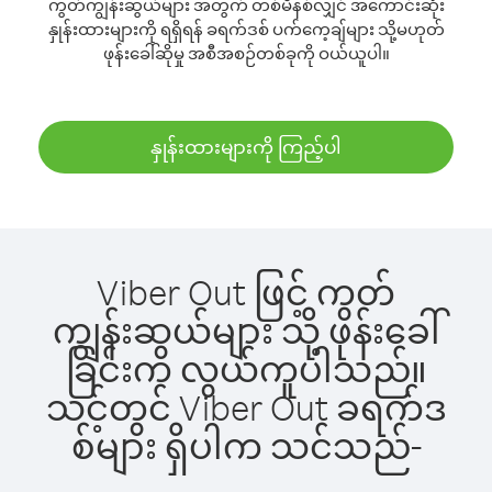
ကွတ်ကျွန်းဆွယ်များ အတွက် တစ်မိနစ်လျှင် အကောင်းဆုံး
နှုန်းထားများကို ရရှိရန် ခရက်ဒစ် ပက်ကေ့ချ်များ သို့မဟုတ်
ဖုန်းခေါ်ဆိုမှု အစီအစဉ်တစ်ခုကို ဝယ်ယူပါ။
နှုန်းထားများကို ကြည့်ပါ
Viber Out ဖြင့် ကွတ်
ကျွန်းဆွယ်များ သို့ ဖုန်းခေါ်
ခြင်းက လွယ်ကူပါသည်။
သင့်တွင် Viber Out ခရက်ဒ
စ်များ ရှိပါက သင်သည်-