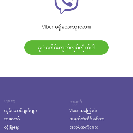
Viber မရှိသေးဘူးလား။
ခုပဲ ဒေါင်းလုတ်လုပ်လိုက်ပါ
VIBER
ကုမ္ပဏီ
လုပ်ဆောင်ချက်များ
Viber အကြောင်း
ဘလော့ဂ်
အမှတ်တံဆိပ် စင်တာ
လုံခြုံရေး
အလုပ်အကိုင်များ