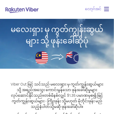
လော့ဂ်အင်
Togg
navig
မလေးရှား မှ ကွတ်ကျွန်းဆွယ်
များ သို့ ဖုန်းခေါ်ဆိုပုံ
Viber Out ဖြင့် သင်သည် မလေးရှား မှ ကွတ်ကျွန်းဆွယ်များ
သို့ အရည်အသွေး ကောင်းမွန်သော ဖုန်းခေါ်ဆိုမှုများ
လုပ်ဆောင်နိုင်သည်။
တစ်မိနစ်လျှင် $1.35 ပမာဏမှစ၍ ဖြင့်
ကွတ်ကျွန်းဆွယ်များ - ကြိုးဖုန်း သို့မဟုတ် မိုဘိုင်းဖုန်း မည်
သည့်နံပါတ်သို့မဆို ဖုန်းခေါ်ဆိုပါ။