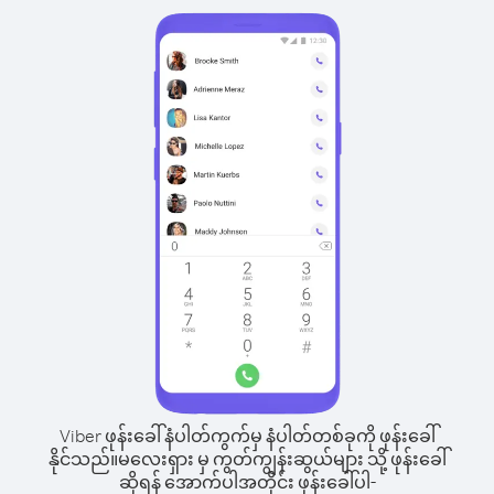
Viber ဖုန်းခေါ်နံပါတ်ကွက်မှ နံပါတ်တစ်ခုကို ဖုန်းခေါ်
နိုင်သည်။
မလေးရှား မှ ကွတ်ကျွန်းဆွယ်များ သို့ ဖုန်းခေါ်
ဆိုရန် အောက်ပါအတိုင်း ဖုန်းခေါ်ပါ-