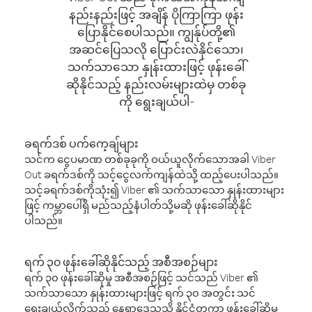
နည်းနည်းဖြင့် အချိန် ပိုကြာကြာ ဖုန်း
ပြောနိုင်စေပါသည်။ ကျွန်ုပ်တို့၏
အဆင်ပြေသလို ပြောင်းလဲနိုင်သော၊
သက်သာသော နှုန်းထားဖြင့် ဖုန်းခေါ်
ဆိုနိုင်သည့် နည်းလမ်းများထဲမှ တစ်ခု
ကို ရွေးချယ်ပါ-
ခရက်ဒစ် ပက်ကေ့ချ်များ
သင်က ငွေပမာဏ တစ်ခုခုကို ဝယ်ယူလိုက်သောအခါ Viber
Out ခရက်ဒစ်ကို သင့်ငွေလက်ကျန်ထဲသို့ ထည့်ပေးပါသည်။
သင့်ခရက်ဒစ်ကိုသုံး၍ Viber ၏ သက်သာသော နှုန်းထားများ
ဖြင့် ကမ္ဘာပေါ်ရှိ မည်သည့်နံပါတ်သို့မဆို ဖုန်းခေါ်ဆိုနိုင်
ပါသည်။
ရက် ၃၀ ဖုန်းခေါ်ဆိုနိုင်သည့် အစီအစဉ်များ
ရက် ၃၀ ဖုန်းခေါ်ဆိုမှု အစီအစဉ်ဖြင့် သင်သည် Viber ၏
သက်သာသော နှုန်းထားများဖြင့် ရက် ၃၀ အတွင်း သင်
ရွေးချယ်လိုက်သည့် နေရာဒေသသို့ နိုင်ငံတကာ ဖုန်းခေါ်ဆိုမှု