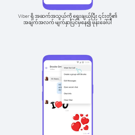
Viber ရှိ အဆက်အသွယ်ကို ရွေးချယ်ပြီး ၎င်းတို့၏
အချက်အလက် မျက်နှာပြင်မှနေ၍ ဖုန်းခေါ်ပါ