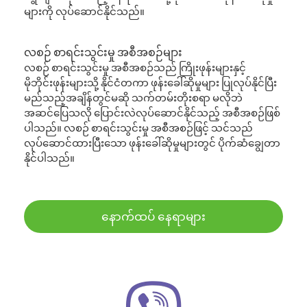
များကို လုပ်ဆောင်နိုင်သည်။
လစဉ် စာရင်းသွင်းမှု အစီအစဉ်များ
လစဉ် စာရင်းသွင်းမှု အစီအစဉ်သည် ကြိုးဖုန်းများနှင့်
မိုဘိုင်းဖုန်းများသို့ နိုင်ငံတကာ ဖုန်းခေါ်ဆိုမှုများ ပြုလုပ်နိုင်ပြီး
မည်သည့်အချိန်တွင်မဆို သက်တမ်းတိုးစရာ မလိုဘဲ
အဆင်ပြေသလို ပြောင်းလဲလုပ်ဆောင်နိုင်သည့် အစီအစဉ်ဖြစ်
ပါသည်။ လစဉ် စာရင်းသွင်းမှု အစီအစဉ်ဖြင့် သင်သည်
လုပ်ဆောင်ထားပြီးသော ဖုန်းခေါ်ဆိုမှုများတွင် ပိုက်ဆံချွေတာ
နိုင်ပါသည်။
နောက်ထပ် နေရာများ