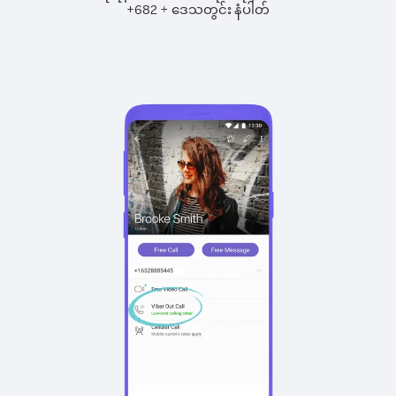
+
+
682
ဒေသတွင်း နံပါတ်