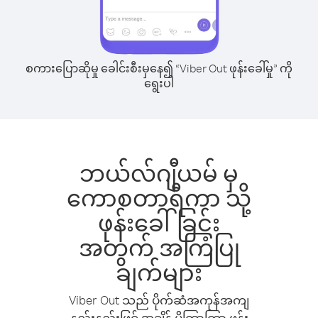
စကားပြောဆိုမှု ခေါင်းစီးမှနေ၍ “Viber Out ဖုန်းခေါ်မှု” ကို
ရွေးပါ
ဘယ်လ်ဂျီယမ် မှ
ကောစတာရီကာ သို့
ဖုန်းခေါ်ခြင်း
အတွက် အကြံပြု
ချက်များ
Viber Out သည် ပိုက်ဆံအကုန်အကျ
နည်းနည်းဖြင့် အချိန် ပိုကြာကြာ ဖုန်း