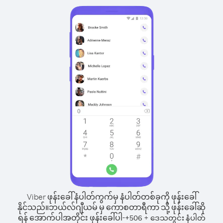
Viber ဖုန်းခေါ်နံပါတ်ကွက်မှ နံပါတ်တစ်ခုကို ဖုန်းခေါ်
နိုင်သည်။
ဘယ်လ်ဂျီယမ် မှ ကောစတာရီကာ သို့ ဖုန်းခေါ်ဆို
ရန် အောက်ပါအတိုင်း ဖုန်းခေါ်ပါ-
+
+
506
ဒေသတွင်း နံပါတ်