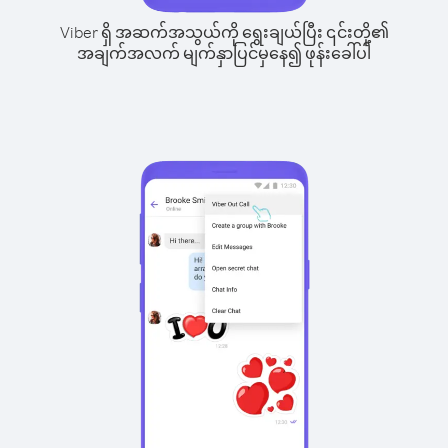
Viber ရှိ အဆက်အသွယ်ကို ရွေးချယ်ပြီး ၎င်းတို့၏
အချက်အလက် မျက်နှာပြင်မှနေ၍ ဖုန်းခေါ်ပါ