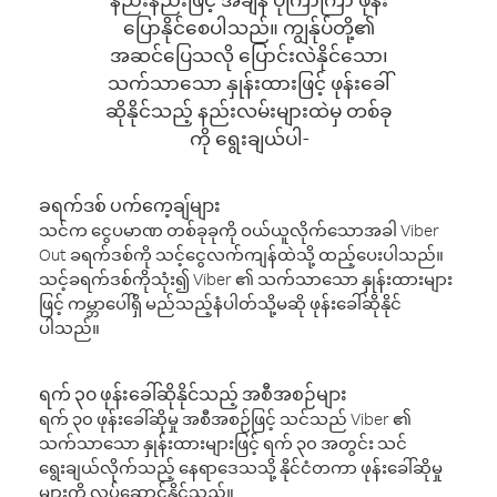
ပြောနိုင်စေပါသည်။ ကျွန်ုပ်တို့၏
အဆင်ပြေသလို ပြောင်းလဲနိုင်သော၊
သက်သာသော နှုန်းထားဖြင့် ဖုန်းခေါ်
ဆိုနိုင်သည့် နည်းလမ်းများထဲမှ တစ်ခု
ကို ရွေးချယ်ပါ-
ခရက်ဒစ် ပက်ကေ့ချ်များ
သင်က ငွေပမာဏ တစ်ခုခုကို ဝယ်ယူလိုက်သောအခါ Viber
Out ခရက်ဒစ်ကို သင့်ငွေလက်ကျန်ထဲသို့ ထည့်ပေးပါသည်။
သင့်ခရက်ဒစ်ကိုသုံး၍ Viber ၏ သက်သာသော နှုန်းထားများ
ဖြင့် ကမ္ဘာပေါ်ရှိ မည်သည့်နံပါတ်သို့မဆို ဖုန်းခေါ်ဆိုနိုင်
ပါသည်။
ရက် ၃၀ ဖုန်းခေါ်ဆိုနိုင်သည့် အစီအစဉ်များ
ရက် ၃၀ ဖုန်းခေါ်ဆိုမှု အစီအစဉ်ဖြင့် သင်သည် Viber ၏
သက်သာသော နှုန်းထားများဖြင့် ရက် ၃၀ အတွင်း သင်
ရွေးချယ်လိုက်သည့် နေရာဒေသသို့ နိုင်ငံတကာ ဖုန်းခေါ်ဆိုမှု
များကို လုပ်ဆောင်နိုင်သည်။