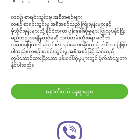
လစဉ် စာရင်းသွင်းမှု အစီအစဉ်များ
လစဉ် စာရင်းသွင်းမှု အစီအစဉ်သည် ကြိုးဖုန်းများနှင့်
မိုဘိုင်းဖုန်းများသို့ နိုင်ငံတကာ ဖုန်းခေါ်ဆိုမှုများ ပြုလုပ်နိုင်ပြီး
မည်သည့်အချိန်တွင်မဆို သက်တမ်းတိုးစရာ မလိုဘဲ
အဆင်ပြေသလို ပြောင်းလဲလုပ်ဆောင်နိုင်သည့် အစီအစဉ်ဖြစ်
ပါသည်။ လစဉ် စာရင်းသွင်းမှု အစီအစဉ်ဖြင့် သင်သည်
လုပ်ဆောင်ထားပြီးသော ဖုန်းခေါ်ဆိုမှုများတွင် ပိုက်ဆံချွေတာ
နိုင်ပါသည်။
နောက်ထပ် နေရာများ