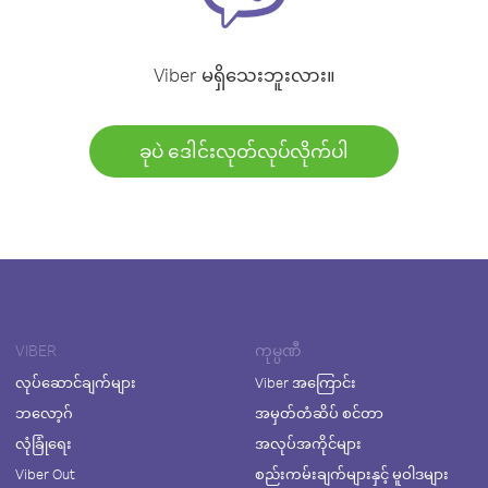
Viber မရှိသေးဘူးလား။
ခုပဲ ဒေါင်းလုတ်လုပ်လိုက်ပါ
VIBER
ကုမ္ပဏီ
လုပ်ဆောင်ချက်များ
Viber အကြောင်း
ဘလော့ဂ်
အမှတ်တံဆိပ် စင်တာ
လုံခြုံရေး
အလုပ်အကိုင်များ
Viber Out
စည်းကမ်းချက်များနှင့် မူဝါဒများ