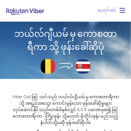
လော့ဂ်အင်
Togg
navig
ဘယ်လ်ဂျီယမ် မှ ကောစတာ
ရီကာ သို့ ဖုန်းခေါ်ဆိုပုံ
Viber Out ဖြင့် သင်သည် ဘယ်လ်ဂျီယမ် မှ ကောစတာရီကာ
သို့ အရည်အသွေး ကောင်းမွန်သော ဖုန်းခေါ်ဆိုမှုများ
လုပ်ဆောင်နိုင်သည်။
တစ်မိနစ်လျှင် 5.0 ¢ ပမာဏမှစ၍ ဖြင့်
ကောစတာရီကာ - ကြိုးဖုန်း သို့မဟုတ် မိုဘိုင်းဖုန်း မည်သည့်
နံပါတ်သို့မဆို ဖုန်းခေါ်ဆိုပါ။