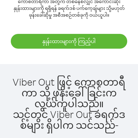
ကောစတာရီကာ အတွက် တစ်မိနစ်လျှင် အကောင်းဆုံး
နှုန်းထားများကို ရရှိရန် ခရက်ဒစ် ပက်ကေ့ချ်များ သို့မဟုတ်
ဖုန်းခေါ်ဆိုမှု အစီအစဉ်တစ်ခုကို ဝယ်ယူပါ။
နှုန်းထားများကို ကြည့်ပါ
Viber Out ဖြင့် ကောစတာရီ
ကာ သို့ ဖုန်းခေါ်ခြင်းက
လွယ်ကူပါသည်။
သင့်တွင် Viber Out ခရက်ဒ
စ်များ ရှိပါက သင်သည်-