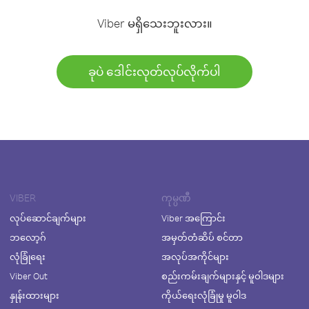
Viber မရှိသေးဘူးလား။
ခုပဲ ဒေါင်းလုတ်လုပ်လိုက်ပါ
VIBER
ကုမ္ပဏီ
လုပ်ဆောင်ချက်များ
Viber အကြောင်း
ဘလော့ဂ်
အမှတ်တံဆိပ် စင်တာ
လုံခြုံရေး
အလုပ်အကိုင်များ
Viber Out
စည်းကမ်းချက်များနှင့် မူဝါဒများ
နှုန်းထားများ
ကိုယ်ရေးလုံခြုံမှု မူဝါဒ