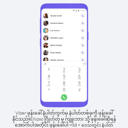
Viber ဖုန်းခေါ်နံပါတ်ကွက်မှ နံပါတ်တစ်ခုကို ဖုန်းခေါ်
နိုင်သည်။
Ellipso ဂြိုဟ်တု မှ ကျူးဘား သို့ ဖုန်းခေါ်ဆိုရန်
အောက်ပါအတိုင်း ဖုန်းခေါ်ပါ-
+
+
53
ဒေသတွင်း နံပါတ်