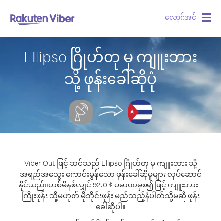
လော့ဂ်အင်
Togg
navig
Ellipso ဂြိုဟ်တု မှ ကျူးဘား
သို့ ဖုန်းခေါ်ဆိုပုံ
Viber Out ဖြင့် သင်သည် Ellipso ဂြိုဟ်တု မှ ကျူးဘား သို့
အရည်အသွေး ကောင်းမွန်သော ဖုန်းခေါ်ဆိုမှုများ လုပ်ဆောင်
နိုင်သည်။
တစ်မိနစ်လျှင် 92.0 ¢ ပမာဏမှစ၍ ဖြင့် ကျူးဘား -
ကြိုးဖုန်း သို့မဟုတ် မိုဘိုင်းဖုန်း မည်သည့်နံပါတ်သို့မဆို ဖုန်း
ခေါ်ဆိုပါ။