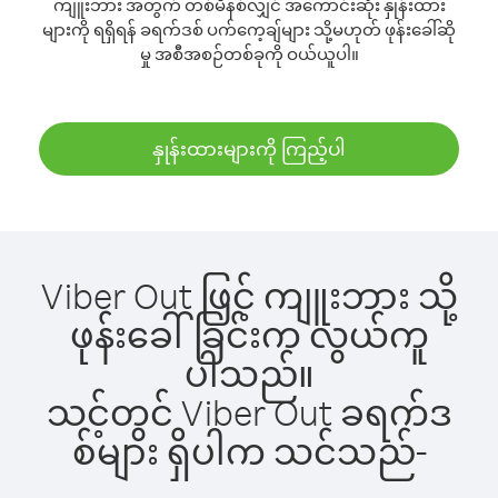
ကျူးဘား အတွက် တစ်မိနစ်လျှင် အကောင်းဆုံး နှုန်းထား
များကို ရရှိရန် ခရက်ဒစ် ပက်ကေ့ချ်များ သို့မဟုတ် ဖုန်းခေါ်ဆို
မှု အစီအစဉ်တစ်ခုကို ဝယ်ယူပါ။
နှုန်းထားများကို ကြည့်ပါ
Viber Out ဖြင့် ကျူးဘား သို့
ဖုန်းခေါ်ခြင်းက လွယ်ကူ
ပါသည်။
သင့်တွင် Viber Out ခရက်ဒ
စ်များ ရှိပါက သင်သည်-