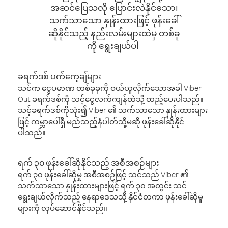
အဆင်ပြေသလို ပြောင်းလဲနိုင်သော၊
သက်သာသော နှုန်းထားဖြင့် ဖုန်းခေါ်
ဆိုနိုင်သည့် နည်းလမ်းများထဲမှ တစ်ခု
ကို ရွေးချယ်ပါ-
ခရက်ဒစ် ပက်ကေ့ချ်များ
သင်က ငွေပမာဏ တစ်ခုခုကို ဝယ်ယူလိုက်သောအခါ Viber
Out ခရက်ဒစ်ကို သင့်ငွေလက်ကျန်ထဲသို့ ထည့်ပေးပါသည်။
သင့်ခရက်ဒစ်ကိုသုံး၍ Viber ၏ သက်သာသော နှုန်းထားများ
ဖြင့် ကမ္ဘာပေါ်ရှိ မည်သည့်နံပါတ်သို့မဆို ဖုန်းခေါ်ဆိုနိုင်
ပါသည်။
ရက် ၃၀ ဖုန်းခေါ်ဆိုနိုင်သည့် အစီအစဉ်များ
ရက် ၃၀ ဖုန်းခေါ်ဆိုမှု အစီအစဉ်ဖြင့် သင်သည် Viber ၏
သက်သာသော နှုန်းထားများဖြင့် ရက် ၃၀ အတွင်း သင်
ရွေးချယ်လိုက်သည့် နေရာဒေသသို့ နိုင်ငံတကာ ဖုန်းခေါ်ဆိုမှု
များကို လုပ်ဆောင်နိုင်သည်။