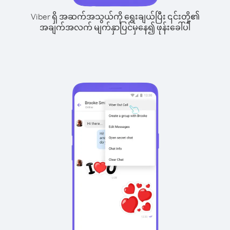
Viber ရှိ အဆက်အသွယ်ကို ရွေးချယ်ပြီး ၎င်းတို့၏
အချက်အလက် မျက်နှာပြင်မှနေ၍ ဖုန်းခေါ်ပါ