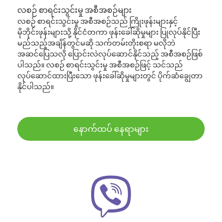
လစဉ် စာရင်းသွင်းမှု အစီအစဉ်များ
လစဉ် စာရင်းသွင်းမှု အစီအစဉ်သည် ကြိုးဖုန်းများနှင့်
မိုဘိုင်းဖုန်းများသို့ နိုင်ငံတကာ ဖုန်းခေါ်ဆိုမှုများ ပြုလုပ်နိုင်ပြီး
မည်သည့်အချိန်တွင်မဆို သက်တမ်းတိုးစရာ မလိုဘဲ
အဆင်ပြေသလို ပြောင်းလဲလုပ်ဆောင်နိုင်သည့် အစီအစဉ်ဖြစ်
ပါသည်။ လစဉ် စာရင်းသွင်းမှု အစီအစဉ်ဖြင့် သင်သည်
လုပ်ဆောင်ထားပြီးသော ဖုန်းခေါ်ဆိုမှုများတွင် ပိုက်ဆံချွေတာ
နိုင်ပါသည်။
နောက်ထပ် နေရာများ