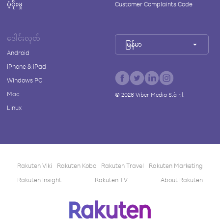
ပံ့ပိုးမှု
Customer Complaints Code
ဒေါင်းလုတ်
မြန်မာ
Android
iPhone & iPad
Windows PC
Mac
©
2026
Viber Media S.à r.l.
Linux
Rakuten Viki
Rakuten Kobo
Rakuten Travel
Rakuten Marketing
Rakuten Insight
Rakuten TV
About Rakuten