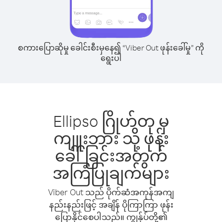
စကားပြောဆိုမှု ခေါင်းစီးမှနေ၍ “Viber Out ဖုန်းခေါ်မှု” ကို
ရွေးပါ
Ellipso ဂြိုဟ်တု မှ
ကျူးဘား သို့ ဖုန်း
ခေါ်ခြင်းအတွက်
အကြံပြုချက်များ
Viber Out သည် ပိုက်ဆံအကုန်အကျ
နည်းနည်းဖြင့် အချိန် ပိုကြာကြာ ဖုန်း
ပြောနိုင်စေပါသည်။ ကျွန်ုပ်တို့၏