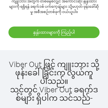
ကျူးဘား အတွက် တစ်မိနစ်လျှင် အကောင်းဆုံး နှုန်းထား
များကို ရရှိရန် ခရက်ဒစ် ပက်ကေ့ချ်များ သို့မဟုတ် ဖုန်းခေါ်ဆို
မှု အစီအစဉ်တစ်ခုကို ဝယ်ယူပါ။
နှုန်းထားများကို ကြည့်ပါ
Viber Out ဖြင့် ကျူးဘား သို့
ဖုန်းခေါ်ခြင်းက လွယ်ကူ
ပါသည်။
သင့်တွင် Viber Out ခရက်ဒ
စ်များ ရှိပါက သင်သည်-