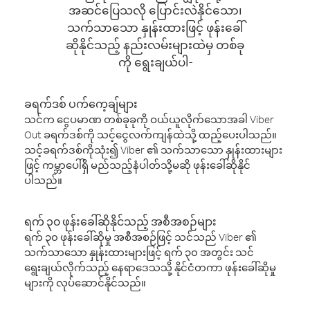
အဆင်ပြေသလို ပြောင်းလဲနိုင်သော၊
သက်သာသော နှုန်းထားဖြင့် ဖုန်းခေါ်
ဆိုနိုင်သည့် နည်းလမ်းများထဲမှ တစ်ခု
ကို ရွေးချယ်ပါ-
ခရက်ဒစ် ပက်ကေ့ချ်များ
သင်က ငွေပမာဏ တစ်ခုခုကို ဝယ်ယူလိုက်သောအခါ Viber
Out ခရက်ဒစ်ကို သင့်ငွေလက်ကျန်ထဲသို့ ထည့်ပေးပါသည်။
သင့်ခရက်ဒစ်ကိုသုံး၍ Viber ၏ သက်သာသော နှုန်းထားများ
ဖြင့် ကမ္ဘာပေါ်ရှိ မည်သည့်နံပါတ်သို့မဆို ဖုန်းခေါ်ဆိုနိုင်
ပါသည်။
ရက် ၃၀ ဖုန်းခေါ်ဆိုနိုင်သည့် အစီအစဉ်များ
ရက် ၃၀ ဖုန်းခေါ်ဆိုမှု အစီအစဉ်ဖြင့် သင်သည် Viber ၏
သက်သာသော နှုန်းထားများဖြင့် ရက် ၃၀ အတွင်း သင်
ရွေးချယ်လိုက်သည့် နေရာဒေသသို့ နိုင်ငံတကာ ဖုန်းခေါ်ဆိုမှု
များကို လုပ်ဆောင်နိုင်သည်။