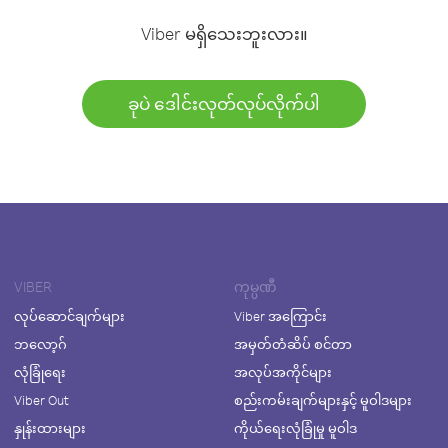
Viber မရှိသေးဘူးလား။
ခုပဲ ဒေါင်းလုတ်လုပ်လိုက်ပါ
VIBER
ကုမ္ပဏီ
လုပ်ဆောင်ချက်များ
Viber အကြောင်း
ဘလော့ဂ်
အမှတ်တံဆိပ် စင်တာ
လုံခြုံရေး
အလုပ်အကိုင်များ
Viber Out
စည်းကမ်းချက်များနှင့် မူဝါဒများ
နှုန်းထားများ
ကိုယ်ရေးလုံခြုံမှု မူဝါဒ