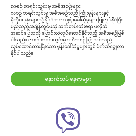
လစဉ် စာရင်းသွင်းမှု အစီအစဉ်များ
လစဉ် စာရင်းသွင်းမှု အစီအစဉ်သည် ကြိုးဖုန်းများနှင့်
မိုဘိုင်းဖုန်းများသို့ နိုင်ငံတကာ ဖုန်းခေါ်ဆိုမှုများ ပြုလုပ်နိုင်ပြီး
မည်သည့်အချိန်တွင်မဆို သက်တမ်းတိုးစရာ မလိုဘဲ
အဆင်ပြေသလို ပြောင်းလဲလုပ်ဆောင်နိုင်သည့် အစီအစဉ်ဖြစ်
ပါသည်။ လစဉ် စာရင်းသွင်းမှု အစီအစဉ်ဖြင့် သင်သည်
လုပ်ဆောင်ထားပြီးသော ဖုန်းခေါ်ဆိုမှုများတွင် ပိုက်ဆံချွေတာ
နိုင်ပါသည်။
နောက်ထပ် နေရာများ