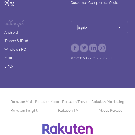
ပံ့ပိုးမှု
Customer Complaints Code
ဒေါင်းလုတ်
မြန်မာ
Android
iPhone & iPad
Windows PC
Mac
©
2026
Viber Media S.à r.l.
Linux
Rakuten Viki
Rakuten Kobo
Rakuten Travel
Rakuten Marketing
Rakuten Insight
Rakuten TV
About Rakuten