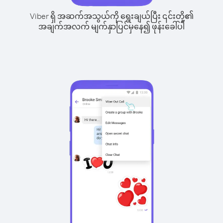
Viber ရှိ အဆက်အသွယ်ကို ရွေးချယ်ပြီး ၎င်းတို့၏
အချက်အလက် မျက်နှာပြင်မှနေ၍ ဖုန်းခေါ်ပါ