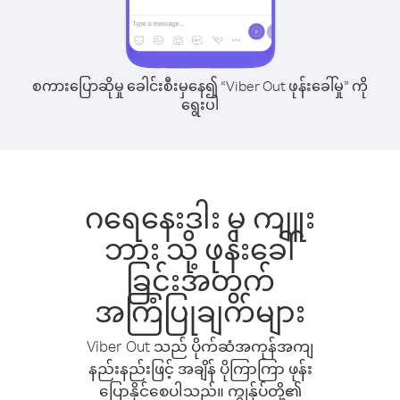
စကားပြောဆိုမှု ခေါင်းစီးမှနေ၍ “Viber Out ဖုန်းခေါ်မှု” ကို
ရွေးပါ
ဂရေနေးဒါး မှ ကျူး
ဘား သို့ ဖုန်းခေါ်
ခြင်းအတွက်
အကြံပြုချက်များ
Viber Out သည် ပိုက်ဆံအကုန်အကျ
နည်းနည်းဖြင့် အချိန် ပိုကြာကြာ ဖုန်း
ပြောနိုင်စေပါသည်။ ကျွန်ုပ်တို့၏