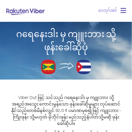
လော့ဂ်အင်
Togg
navig
ဂရေနေးဒါး မှ ကျူးဘား သို့
ဖုန်းခေါ်ဆိုပုံ
Viber Out ဖြင့် သင်သည် ဂရေနေးဒါး မှ ကျူးဘား သို့
အရည်အသွေး ကောင်းမွန်သော ဖုန်းခေါ်ဆိုမှုများ လုပ်ဆောင်
နိုင်သည်။
တစ်မိနစ်လျှင် 92.0 ¢ ပမာဏမှစ၍ ဖြင့် ကျူးဘား -
ကြိုးဖုန်း သို့မဟုတ် မိုဘိုင်းဖုန်း မည်သည့်နံပါတ်သို့မဆို ဖုန်း
ခေါ်ဆိုပါ။