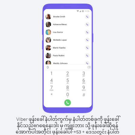
Viber ဖုန်းခေါ်နံပါတ်ကွက်မှ နံပါတ်တစ်ခုကို ဖုန်းခေါ်
နိုင်သည်။
ဂရေနေးဒါး မှ ကျူးဘား သို့ ဖုန်းခေါ်ဆိုရန်
အောက်ပါအတိုင်း ဖုန်းခေါ်ပါ-
+
+
53
ဒေသတွင်း နံပါတ်