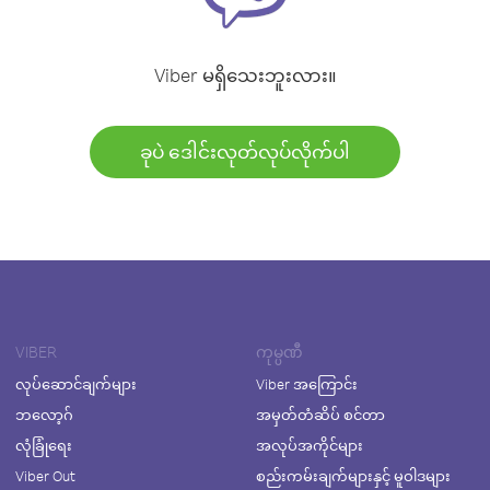
Viber မရှိသေးဘူးလား။
ခုပဲ ဒေါင်းလုတ်လုပ်လိုက်ပါ
VIBER
ကုမ္ပဏီ
လုပ်ဆောင်ချက်များ
Viber အကြောင်း
ဘလော့ဂ်
အမှတ်တံဆိပ် စင်တာ
လုံခြုံရေး
အလုပ်အကိုင်များ
Viber Out
စည်းကမ်းချက်များနှင့် မူဝါဒများ