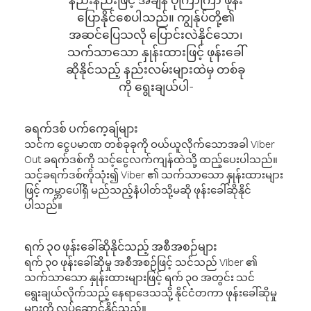
ပြောနိုင်စေပါသည်။ ကျွန်ုပ်တို့၏
အဆင်ပြေသလို ပြောင်းလဲနိုင်သော၊
သက်သာသော နှုန်းထားဖြင့် ဖုန်းခေါ်
ဆိုနိုင်သည့် နည်းလမ်းများထဲမှ တစ်ခု
ကို ရွေးချယ်ပါ-
ခရက်ဒစ် ပက်ကေ့ချ်များ
သင်က ငွေပမာဏ တစ်ခုခုကို ဝယ်ယူလိုက်သောအခါ Viber
Out ခရက်ဒစ်ကို သင့်ငွေလက်ကျန်ထဲသို့ ထည့်ပေးပါသည်။
သင့်ခရက်ဒစ်ကိုသုံး၍ Viber ၏ သက်သာသော နှုန်းထားများ
ဖြင့် ကမ္ဘာပေါ်ရှိ မည်သည့်နံပါတ်သို့မဆို ဖုန်းခေါ်ဆိုနိုင်
ပါသည်။
ရက် ၃၀ ဖုန်းခေါ်ဆိုနိုင်သည့် အစီအစဉ်များ
ရက် ၃၀ ဖုန်းခေါ်ဆိုမှု အစီအစဉ်ဖြင့် သင်သည် Viber ၏
သက်သာသော နှုန်းထားများဖြင့် ရက် ၃၀ အတွင်း သင်
ရွေးချယ်လိုက်သည့် နေရာဒေသသို့ နိုင်ငံတကာ ဖုန်းခေါ်ဆိုမှု
များကို လုပ်ဆောင်နိုင်သည်။