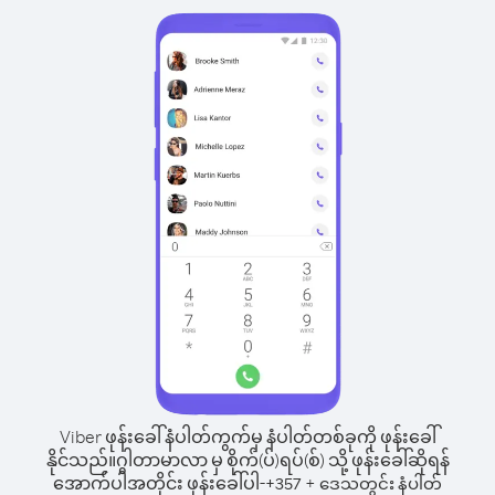
Viber ဖုန်းခေါ်နံပါတ်ကွက်မှ နံပါတ်တစ်ခုကို ဖုန်းခေါ်
နိုင်သည်။
ဂွါတာမာလာ မှ စိုက်(ပ်)ရပ်(စ်) သို့ ဖုန်းခေါ်ဆိုရန်
အောက်ပါအတိုင်း ဖုန်းခေါ်ပါ-
+
+
357
ဒေသတွင်း နံပါတ်