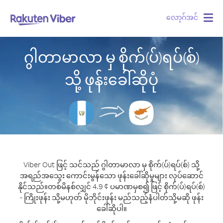
လော့ဂ်အင်
Togg
navig
ဂွါတာမာလာ မှ စိုက်(ပ်)ရပ်(စ်)
သို့ ဖုန်းခေါ်ဆိုပုံ
Viber Out ဖြင့် သင်သည် ဂွါတာမာလာ မှ စိုက်(ပ်)ရပ်(စ်) သို့
အရည်အသွေး ကောင်းမွန်သော ဖုန်းခေါ်ဆိုမှုများ လုပ်ဆောင်
နိုင်သည်။
တစ်မိနစ်လျှင် 4.9 ¢ ပမာဏမှစ၍ ဖြင့် စိုက်(ပ်)ရပ်(စ်)
- ကြိုးဖုန်း သို့မဟုတ် မိုဘိုင်းဖုန်း မည်သည့်နံပါတ်သို့မဆို ဖုန်း
ခေါ်ဆိုပါ။