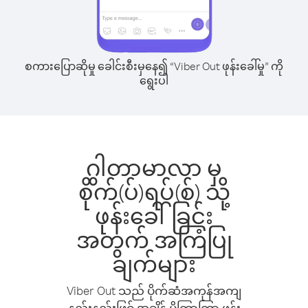
စကားပြောဆိုမှု ခေါင်းစီးမှနေ၍ “Viber Out ဖုန်းခေါ်မှု” ကို
ရွေးပါ
ဂွါတာမာလာ မှ
စိုက်(ပ်)ရပ်(စ်) သို့
ဖုန်းခေါ်ခြင်း
အတွက် အကြံပြု
ချက်များ
Viber Out သည် ပိုက်ဆံအကုန်အကျ
နည်းနည်းဖြင့် အချိန် ပိုကြာကြာ ဖုန်း