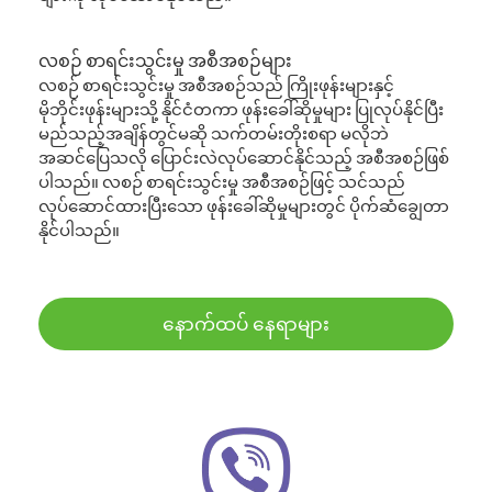
လစဉ် စာရင်းသွင်းမှု အစီအစဉ်များ
လစဉ် စာရင်းသွင်းမှု အစီအစဉ်သည် ကြိုးဖုန်းများနှင့်
မိုဘိုင်းဖုန်းများသို့ နိုင်ငံတကာ ဖုန်းခေါ်ဆိုမှုများ ပြုလုပ်နိုင်ပြီး
မည်သည့်အချိန်တွင်မဆို သက်တမ်းတိုးစရာ မလိုဘဲ
အဆင်ပြေသလို ပြောင်းလဲလုပ်ဆောင်နိုင်သည့် အစီအစဉ်ဖြစ်
ပါသည်။ လစဉ် စာရင်းသွင်းမှု အစီအစဉ်ဖြင့် သင်သည်
လုပ်ဆောင်ထားပြီးသော ဖုန်းခေါ်ဆိုမှုများတွင် ပိုက်ဆံချွေတာ
နိုင်ပါသည်။
နောက်ထပ် နေရာများ