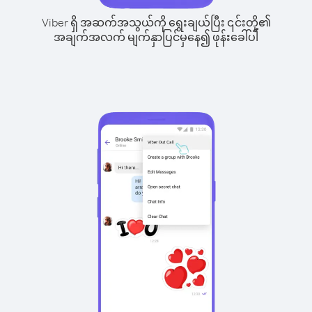
Viber ရှိ အဆက်အသွယ်ကို ရွေးချယ်ပြီး ၎င်းတို့၏
အချက်အလက် မျက်နှာပြင်မှနေ၍ ဖုန်းခေါ်ပါ