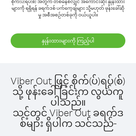
စိုက်(ပ်)ရပ်(စ်) အတွက် တစ်မိနစ်လျှင် အကောင်းဆုံး နှုန်းထား
များကို ရရှိရန် ခရက်ဒစ် ပက်ကေ့ချ်များ သို့မဟုတ် ဖုန်းခေါ်ဆို
မှု အစီအစဉ်တစ်ခုကို ဝယ်ယူပါ။
နှုန်းထားများကို ကြည့်ပါ
Viber Out ဖြင့် စိုက်(ပ်)ရပ်(စ်)
သို့ ဖုန်းခေါ်ခြင်းက လွယ်ကူ
ပါသည်။
သင့်တွင် Viber Out ခရက်ဒ
စ်များ ရှိပါက သင်သည်-