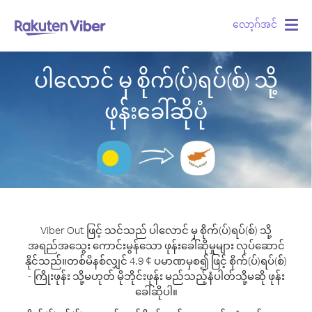
လော့ဂ်အင်
Togg
navig
ပါလောင် မှ စိုက်(ပ်)ရပ်(စ်) သို့
ဖုန်းခေါ်ဆိုပုံ
Viber Out ဖြင့် သင်သည် ပါလောင် မှ စိုက်(ပ်)ရပ်(စ်) သို့
အရည်အသွေး ကောင်းမွန်သော ဖုန်းခေါ်ဆိုမှုများ လုပ်ဆောင်
နိုင်သည်။
တစ်မိနစ်လျှင် 4.9 ¢ ပမာဏမှစ၍ ဖြင့် စိုက်(ပ်)ရပ်(စ်)
- ကြိုးဖုန်း သို့မဟုတ် မိုဘိုင်းဖုန်း မည်သည့်နံပါတ်သို့မဆို ဖုန်း
ခေါ်ဆိုပါ။