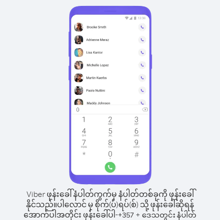
Viber ဖုန်းခေါ်နံပါတ်ကွက်မှ နံပါတ်တစ်ခုကို ဖုန်းခေါ်
နိုင်သည်။
ပါလောင် မှ စိုက်(ပ်)ရပ်(စ်) သို့ ဖုန်းခေါ်ဆိုရန်
အောက်ပါအတိုင်း ဖုန်းခေါ်ပါ-
+
+
357
ဒေသတွင်း နံပါတ်