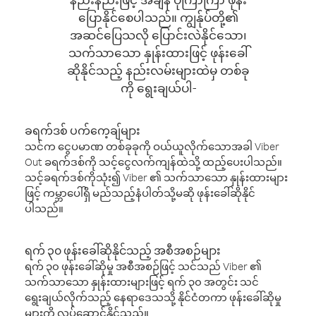
ပြောနိုင်စေပါသည်။ ကျွန်ုပ်တို့၏
အဆင်ပြေသလို ပြောင်းလဲနိုင်သော၊
သက်သာသော နှုန်းထားဖြင့် ဖုန်းခေါ်
ဆိုနိုင်သည့် နည်းလမ်းများထဲမှ တစ်ခု
ကို ရွေးချယ်ပါ-
ခရက်ဒစ် ပက်ကေ့ချ်များ
သင်က ငွေပမာဏ တစ်ခုခုကို ဝယ်ယူလိုက်သောအခါ Viber
Out ခရက်ဒစ်ကို သင့်ငွေလက်ကျန်ထဲသို့ ထည့်ပေးပါသည်။
သင့်ခရက်ဒစ်ကိုသုံး၍ Viber ၏ သက်သာသော နှုန်းထားများ
ဖြင့် ကမ္ဘာပေါ်ရှိ မည်သည့်နံပါတ်သို့မဆို ဖုန်းခေါ်ဆိုနိုင်
ပါသည်။
ရက် ၃၀ ဖုန်းခေါ်ဆိုနိုင်သည့် အစီအစဉ်များ
ရက် ၃၀ ဖုန်းခေါ်ဆိုမှု အစီအစဉ်ဖြင့် သင်သည် Viber ၏
သက်သာသော နှုန်းထားများဖြင့် ရက် ၃၀ အတွင်း သင်
ရွေးချယ်လိုက်သည့် နေရာဒေသသို့ နိုင်ငံတကာ ဖုန်းခေါ်ဆိုမှု
များကို လုပ်ဆောင်နိုင်သည်။