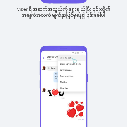
Viber ရှိ အဆက်အသွယ်ကို ရွေးချယ်ပြီး ၎င်းတို့၏
အချက်အလက် မျက်နှာပြင်မှနေ၍ ဖုန်းခေါ်ပါ