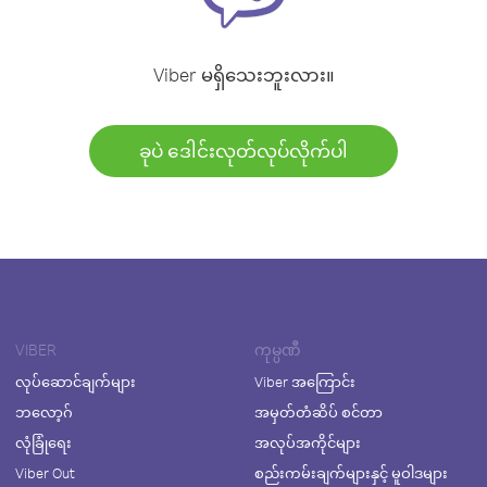
Viber မရှိသေးဘူးလား။
ခုပဲ ဒေါင်းလုတ်လုပ်လိုက်ပါ
VIBER
ကုမ္ပဏီ
လုပ်ဆောင်ချက်များ
Viber အကြောင်း
ဘလော့ဂ်
အမှတ်တံဆိပ် စင်တာ
လုံခြုံရေး
အလုပ်အကိုင်များ
Viber Out
စည်းကမ်းချက်များနှင့် မူဝါဒများ