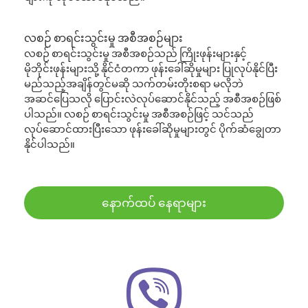
လစဉ် စာရင်းသွင်းမှု အစီအစဉ်များ
လစဉ် စာရင်းသွင်းမှု အစီအစဉ်သည် ကြိုးဖုန်းများနှင့်
မိုဘိုင်းဖုန်းများသို့ နိုင်ငံတကာ ဖုန်းခေါ်ဆိုမှုများ ပြုလုပ်နိုင်ပြီး
မည်သည့်အချိန်တွင်မဆို သက်တမ်းတိုးစရာ မလိုဘဲ
အဆင်ပြေသလို ပြောင်းလဲလုပ်ဆောင်နိုင်သည့် အစီအစဉ်ဖြစ်
ပါသည်။ လစဉ် စာရင်းသွင်းမှု အစီအစဉ်ဖြင့် သင်သည်
လုပ်ဆောင်ထားပြီးသော ဖုန်းခေါ်ဆိုမှုများတွင် ပိုက်ဆံချွေတာ
နိုင်ပါသည်။
နောက်ထပ် နေရာများ