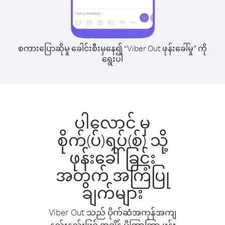
စကားပြောဆိုမှု ခေါင်းစီးမှနေ၍ “Viber Out ဖုန်းခေါ်မှု” ကို
ရွေးပါ
ပါလောင် မှ
စိုက်(ပ်)ရပ်(စ်) သို့
ဖုန်းခေါ်ခြင်း
အတွက် အကြံပြု
ချက်များ
Viber Out သည် ပိုက်ဆံအကုန်အကျ
နည်းနည်းဖြင့် အချိန် ပိုကြာကြာ ဖုန်း