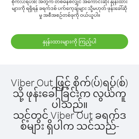
စိုက်(ပ်)ရပ်(စ်) အတွက် တစ်မိနစ်လျှင် အကောင်းဆုံး နှုန်းထား
များကို ရရှိရန် ခရက်ဒစ် ပက်ကေ့ချ်များ သို့မဟုတ် ဖုန်းခေါ်ဆို
မှု အစီအစဉ်တစ်ခုကို ဝယ်ယူပါ။
နှုန်းထားများကို ကြည့်ပါ
Viber Out ဖြင့် စိုက်(ပ်)ရပ်(စ်)
သို့ ဖုန်းခေါ်ခြင်းက လွယ်ကူ
ပါသည်။
သင့်တွင် Viber Out ခရက်ဒ
စ်များ ရှိပါက သင်သည်-